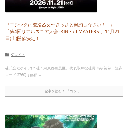
『ゴシックは魔法乙女〜さっさと契約しなさい！～』
「第4回リアルスコア大会 -KING of MASTERS-」11月21
日(土)開催決定！
グレイト

株式会社ケイブ(本社：東京都目黒区、代表取締役社長:高橋祐希、証券
コード:3760)は配信 ...
記事を読む
『ゴシッ ...