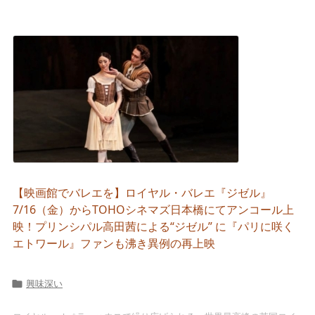
【映画館でバレエを】ロイヤル・バレエ『ジゼル』
7/16（金）からTOHOシネマズ日本橋にてアンコール上
映！プリンシパル高田茜による“ジゼル” に『パリに咲く
エトワール』ファンも沸き異例の再上映
興味深い
