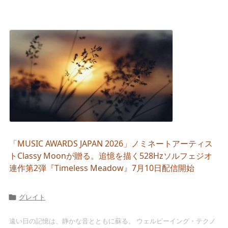
「MUSIC AWARDS JAPAN 2026」ノミネートアーティス
トClassy Moonが贈る。追憶を描く528Hzソルフェジオ
連作第2弾『Timeless Meadow』7月10日配信開始
グレイト

遠い日の記憶は、静かな音とともに蘇る。 ウェルビーイング・テクノ