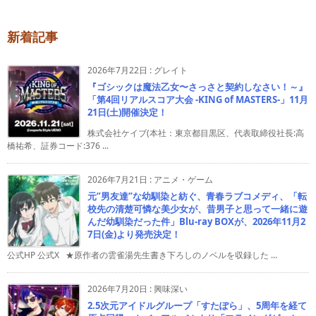
新着記事
2026年7月22日
:
グレイト
『ゴシックは魔法乙女〜さっさと契約しなさい！～』
「第4回リアルスコア大会 -KING of MASTERS-」11月
21日(土)開催決定！
株式会社ケイブ(本社：東京都目黒区、代表取締役社長:高
橋祐希、証券コード:376 ...
2026年7月21日
:
アニメ・ゲーム
元”男友達”な幼馴染と紡ぐ、青春ラブコメディ、「転
校先の清楚可憐な美少女が、昔男子と思って一緒に遊
んだ幼馴染だった件」Blu-ray BOXが、2026年11月2
7日(金)より発売決定！
公式HP 公式X ★原作者の雲雀湯先生書き下ろしのノベルを収録した ...
2026年7月20日
:
興味深い
2.5次元アイドルグループ「すたぽら」、5周年を経て