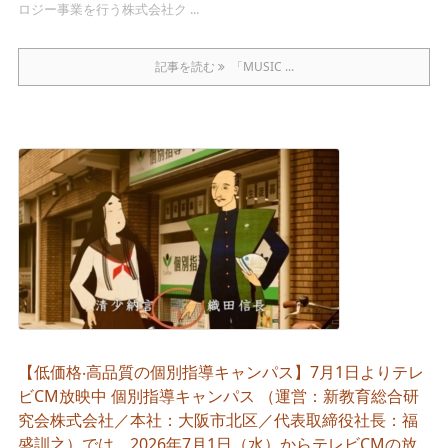
ロジー事業を行う株式会社ク ...
記事を読む
「MUSIC ...
【低価格‧⾼品質の個別指導キャンパス】7⽉1⽇よりテレ
ビCM放映中 個別指導キャンパス （運営：新教育総合研
究会株式会社／本社：大阪市北区／代表取締役社長：福
盛訓之）では、2026年7月1日（水）からテレビCMの放