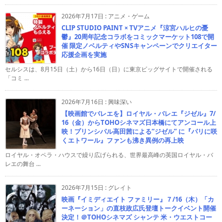
2026年7月17日
:
アニメ・ゲーム
CLIP STUDIO PAINT × TVアニメ『涼宮ハルヒの憂
鬱』20周年記念コラボをコミックマーケット108で開
催 限定ノベルティやSNSキャンペーンでクリエイター
応援企画を実施
セルシスは、8月15日（土）から16日（日）に東京ビッグサイトで開催される
「コミ ...
2026年7月16日
:
興味深い
【映画館でバレエを】ロイヤル・バレエ『ジゼル』7/
16（金）からTOHOシネマズ日本橋にてアンコール上
映！プリンシパル高田茜による“ジゼル” に『パリに咲
くエトワール』ファンも沸き異例の再上映
ロイヤル・オペラ・ハウスで繰り広げられる、世界最高峰の英国ロイヤル・バ
レエの舞台 ...
2026年7月15日
:
グレイト
映画『イミディエイト ファミリー』７/16（木）「カ
ーネーション」の直枝政広氏登壇トークイベント開催
決定！＠TOHOシネマズ シャンテ 米・ウエストコー