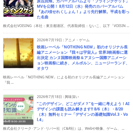
原点回帰。カバーアルバムより「フライングゲット」
MVを公開！ 8月12日（水）発売のカバーアルバム
『あの頃せれくしょん！』より先行解禁。平成を彩っ
た名曲
株式会社VOISING（本社：東京都港区、代表取締役：ないこ、以下「VOISIN ...
2026年7月19日
:
アニメ・ゲーム
映画レーベル「NOTHING NEW」初のオリジナル長
編アニメーション『我々は宇宙人』世界3映画祭に選
出決定 カンヌ国際映画祭＆アヌシー国際アニメーシ
ョン映画祭に続き、メルボルン、ニュージーランド、
オタワ
映画レーベル「NOTHING NEW」による初のオリジナル長編アニメーション
『我 ...
2026年7月18日
:
興味深い
“このデザイン、どこがダメ？”を一緒に考えよう！AI
デザインの課題も読み解きます!! 8/6（木）・8/20
（木）無料セミナー「デザインの基礎知識Vol.3・Vo
l.4」
株式会社クリーク･アンド･リバー社（C&R社）は、Webや映像、ゲーム、 ...