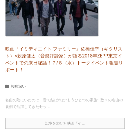
映画『イミディエイト ファミリー』佐橋佳幸（ギタリス
ト）×萩原健太（音楽評論家）が語る2018年ZEPP東京イ
ベントでの来日秘話！７/８（水）トークイベント報告リ
ポート！
興味深い

名曲の陰にいたのは、音で結ばれた“もうひとつの家族” 数々の名曲の
裏側で活躍してきたセッ ...
記事を読む
映画『イ ...