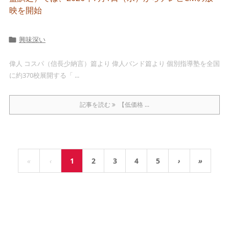
映を開始
興味深い

偉人 コスパ（信長少納言）篇より 偉人バンド篇より 個別指導塾を全国
に約370校展開する「 ...
記事を読む
【低価格 ...
«
‹
1
2
3
4
5
›
»