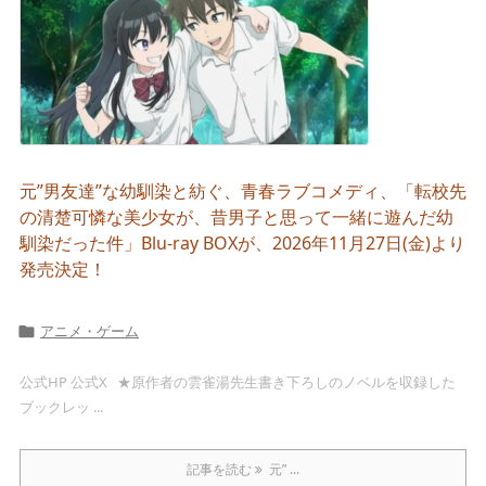
元”男友達”な幼馴染と紡ぐ、青春ラブコメディ、「転校先
の清楚可憐な美少女が、昔男子と思って一緒に遊んだ幼
馴染だった件」Blu-ray BOXが、2026年11月27日(金)より
発売決定！
アニメ・ゲーム

公式HP 公式X ★原作者の雲雀湯先生書き下ろしのノベルを収録した
ブックレッ ...
記事を読む
元” ...