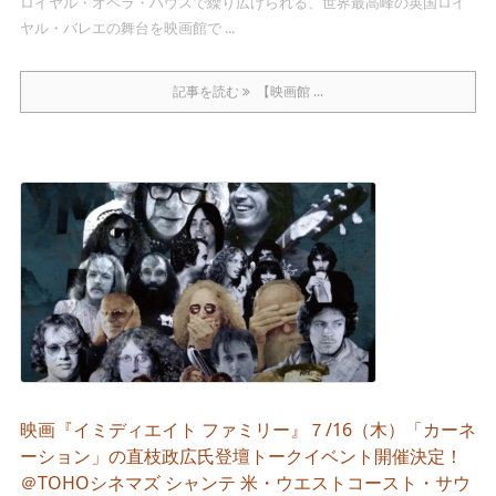
ロイヤル・オペラ・ハウスで繰り広げられる、世界最高峰の英国ロイ
ヤル・バレエの舞台を映画館で ...
記事を読む
【映画館 ...
映画『イミディエイト ファミリー』７/16（木）「カーネ
ーション」の直枝政広氏登壇トークイベント開催決定！
＠TOHOシネマズ シャンテ 米・ウエストコースト・サウ