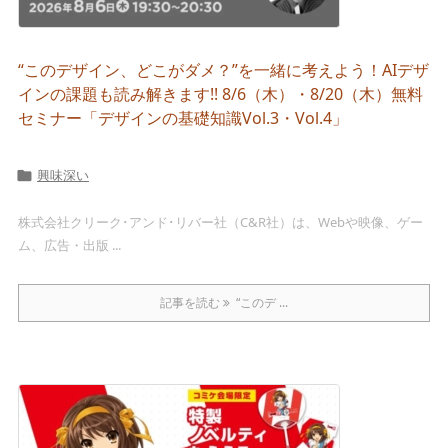
“このデザイン、どこがダメ？”を一緒に考えよう！AIデザ
インの課題も読み解きます!! 8/6（木）・8/20（木）無料
セミナー「デザインの基礎知識Vol.3・Vol.4」
興味深い

株式会社クリーク･アンド･リバー社（C&R社）は、Webや映像、ゲー
ム、広告・出版 ...
記事を読む
“このデ ...