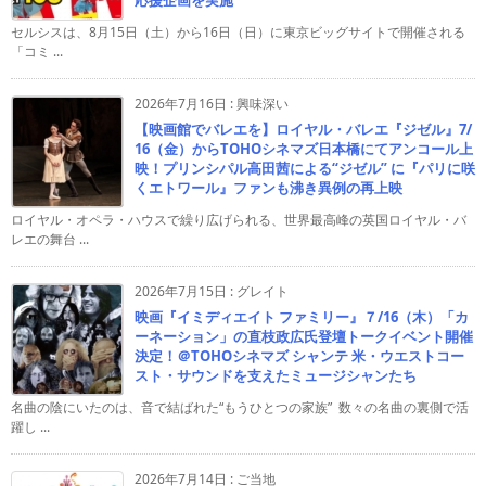
応援企画を実施
セルシスは、8月15日（土）から16日（日）に東京ビッグサイトで開催される
「コミ ...
2026年7月16日
:
興味深い
【映画館でバレエを】ロイヤル・バレエ『ジゼル』7/
16（金）からTOHOシネマズ日本橋にてアンコール上
映！プリンシパル高田茜による“ジゼル” に『パリに咲
くエトワール』ファンも沸き異例の再上映
ロイヤル・オペラ・ハウスで繰り広げられる、世界最高峰の英国ロイヤル・バ
レエの舞台 ...
2026年7月15日
:
グレイト
映画『イミディエイト ファミリー』７/16（木）「カ
ーネーション」の直枝政広氏登壇トークイベント開催
決定！＠TOHOシネマズ シャンテ 米・ウエストコー
スト・サウンドを支えたミュージシャンたち
名曲の陰にいたのは、音で結ばれた“もうひとつの家族” 数々の名曲の裏側で活
躍し ...
2026年7月14日
:
ご当地