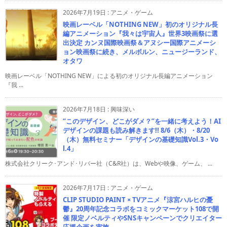
2026年7月19日
:
アニメ・ゲーム
映画レーベル「NOTHING NEW」初のオリジナル長
編アニメーション『我々は宇宙人』世界3映画祭に選
出決定 カンヌ国際映画祭＆アヌシー国際アニメーシ
ョン映画祭に続き、メルボルン、ニュージーランド、
オタワ
映画レーベル「NOTHING NEW」による初のオリジナル長編アニメーション
『我 ...
2026年7月18日
:
興味深い
“このデザイン、どこがダメ？”を一緒に考えよう！AI
デザインの課題も読み解きます!! 8/6（木）・8/20
（木）無料セミナー「デザインの基礎知識Vol.3・Vo
l.4」
株式会社クリーク･アンド･リバー社（C&R社）は、Webや映像、ゲーム、 ...
2026年7月17日
:
アニメ・ゲーム
CLIP STUDIO PAINT × TVアニメ『涼宮ハルヒの憂
鬱』20周年記念コラボをコミックマーケット108で開
催 限定ノベルティやSNSキャンペーンでクリエイター