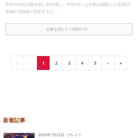
昨年NHK紅白歌合戦に初出場し、今年6月には日本武道館にて2日間の
単独公演開催が決定するな ...
記事を読む
CANDY TU ...
«
‹
1
2
3
4
5
›
»
新着記事
2026年7月22日
:
グレイト