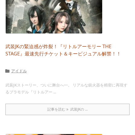
武装JKの緊迫感が炸裂！『リトルアーモリー THE
STAGE』最速先行チケット＆キービジュアル解禁！！
アイドル

武装JKストーリー、ついに舞台へ━。 リアルな銃火器を精密に再現す
るプラモデル『リトルアー ...
記事を読む
武装JKの ...