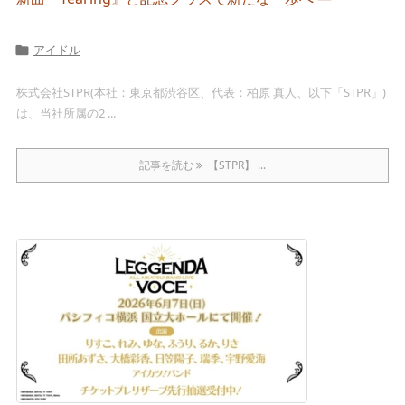
アイドル

株式会社STPR(本社：東京都渋谷区、代表：柏原 真人、以下「STPR」)
は、当社所属の2 ...
記事を読む
【STPR】 ...