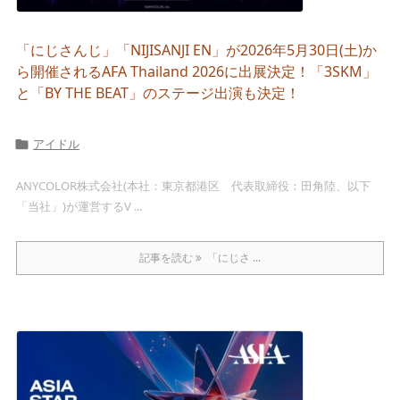
「にじさんじ」「NIJISANJI EN」が2026年5月30日(土)か
ら開催されるAFA Thailand 2026に出展決定！「3SKM」
と「BY THE BEAT」のステージ出演も決定！
アイドル

ANYCOLOR株式会社(本社：東京都港区 代表取締役：田角陸、以下
「当社」)が運営するV ...
記事を読む
「にじさ ...