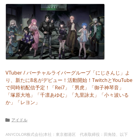
VTuber / バーチャルライバーグループ「にじさんじ」よ
り、新たに8名がデビュー！活動開始！TwitchとYouTube
で同時初配信予定！「Rei7」「男虎」「御子神琴音」
「塚原大地」「千凛あゆむ」「九里詠太」「小々波いる
か」「レヨン」
アイドル

ANYCOLOR株式会社(本社：東京都港区 代表取締役：田角陸、以下