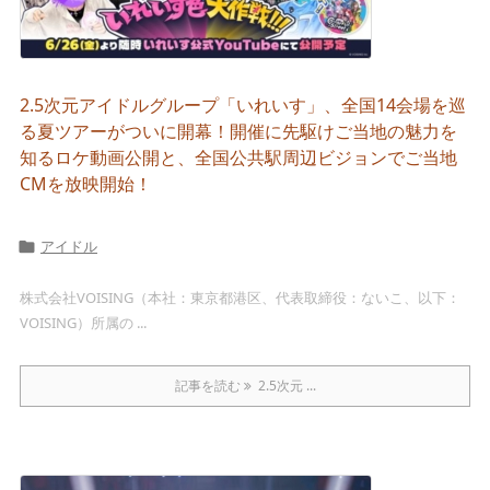
2.5次元アイドルグループ「いれいす」、全国14会場を巡
る夏ツアーがついに開幕！開催に先駆けご当地の魅力を
知るロケ動画公開と、全国公共駅周辺ビジョンでご当地
CMを放映開始！
アイドル

株式会社VOISING（本社：東京都港区、代表取締役：ないこ、以下：
VOISING）所属の ...
記事を読む
2.5次元 ...