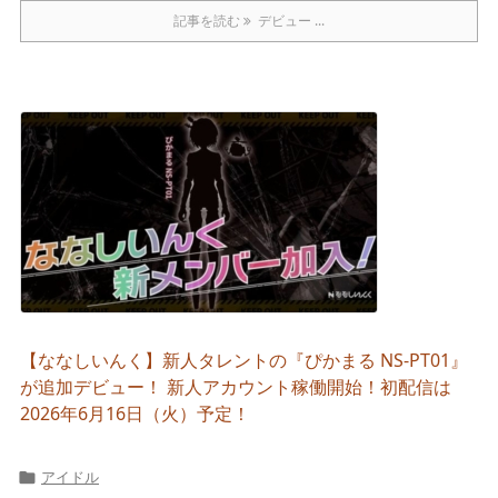
記事を読む
デビュー ...
【ななしいんく】新人タレントの『ぴかまる NS-PT01』
が追加デビュー！ 新人アカウント稼働開始！初配信は
2026年6月16日（火）予定！
アイドル
