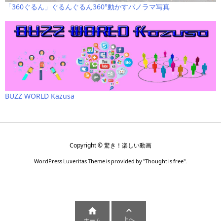
「360ぐるん」ぐるんぐるん360°動かすパノラマ写真
BUZZ WORLD Kazusa
Copyright ©
驚き！楽しい動画
WordPress Luxeritas Theme is provided by "
Thought is free
".


上へ
ホーム