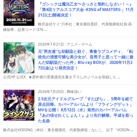
『ゴシックは魔法乙女〜さっさと契約しなさい！～』
「第4回リアルスコア大会 -KING of MASTERS-」11月
21日(土)開催決定！
株式会社ケイブ(本社：東京都目黒区、代表取締役社長:高
橋祐希、証券コード:376 ...
2026年7月21日
:
アニメ・ゲーム
元”男友達”な幼馴染と紡ぐ、青春ラブコメディ、「転
校先の清楚可憐な美少女が、昔男子と思って一緒に遊
んだ幼馴染だった件」Blu-ray BOXが、2026年11月2
7日(金)より発売決定！
公式HP 公式X ★原作者の雲雀湯先生書き下ろしのノベルを収録した ...
2026年7月20日
:
興味深い
2.5次元アイドルグループ「すたぽら」、5周年を経て
原点回帰。カバーアルバムより「フライングゲット」
MVを公開！ 8月12日（水）発売のカバーアルバム
『あの頃せれくしょん！』より先行解禁。平成を彩っ
た名曲
株式会社VOISING（本社：東京都港区、代表取締役：ないこ、以下「VOISIN ...