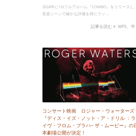
2024年に1stフルアルバム『COMBO』をリリースし
音楽シーンで確かな評価を得たラッ ...
記事を読む
MFS、半 .
コンサート映画 ロジャー・ウォーターズ
『ディス・イズ・ノット・ア・ドリル ：ラ
イヴ・フロム・プラハ− ザ・ムービー』の
本劇場公開が決定！