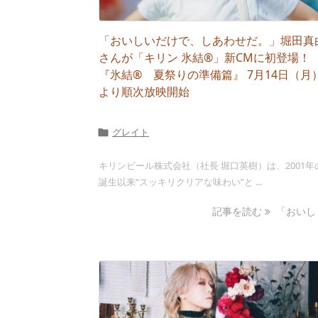
「おいしいだけで、しあわせだ。」堀田真
さんが「キリン 氷結®」新CMに初登場！
『氷結®︎ 夏祭りの準備篇』 7月14日（月
より順次放映開始
グレイト

キリンビール株式会社（社長 堀口英樹）は、2001年
誕生以来“スッキリクリアな味わい”と ...
記事を読む
「おいし .