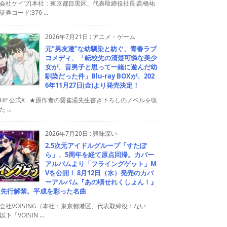
会社ケイブ(本社：東京都目黒区、代表取締役社長:高橋祐
券コード:376 ...
2026年7月21日
:
アニメ・ゲーム
元”男友達”な幼馴染と紡ぐ、青春ラブ
コメディ、「転校先の清楚可憐な美少
女が、昔男子と思って一緒に遊んだ幼
馴染だった件」Blu-ray BOXが、202
6年11月27日(金)より発売決定！
HP 公式X ★原作者の雲雀湯先生書き下ろしのノベルを収
 ...
2026年7月20日
:
興味深い
2.5次元アイドルグループ「すたぽ
ら」、5周年を経て原点回帰。カバー
アルバムより「フライングゲット」M
Vを公開！ 8月12日（水）発売のカバ
ーアルバム『あの頃せれくしょん！』
り先行解禁。平成を彩った名曲
会社VOISING（本社：東京都港区、代表取締役：ない
下「VOISIN ...