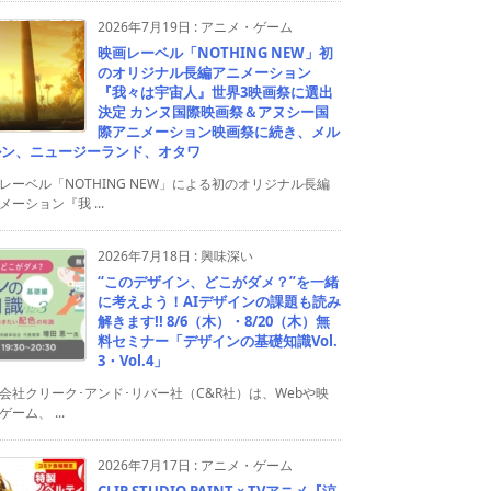
2026年7月19日
:
アニメ・ゲーム
映画レーベル「NOTHING NEW」初
のオリジナル長編アニメーション
『我々は宇宙人』世界3映画祭に選出
決定 カンヌ国際映画祭＆アヌシー国
際アニメーション映画祭に続き、メル
ルン、ニュージーランド、オタワ
レーベル「NOTHING NEW」による初のオリジナル長編
メーション『我 ...
2026年7月18日
:
興味深い
“このデザイン、どこがダメ？”を一緒
に考えよう！AIデザインの課題も読み
解きます!! 8/6（木）・8/20（木）無
料セミナー「デザインの基礎知識Vol.
3・Vol.4」
会社クリーク･アンド･リバー社（C&R社）は、Webや映
ゲーム、 ...
2026年7月17日
:
アニメ・ゲーム
CLIP STUDIO PAINT × TVアニメ『涼