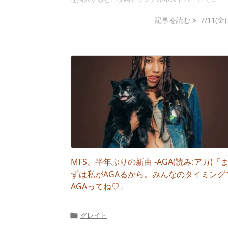
記事を読む
7/11(金) .
MFS、半年ぶりの新曲 -AGA(読み:アガ)「
ずは私がAGAるから。みんなのタイミング
AGAってね♡」
グレイト
