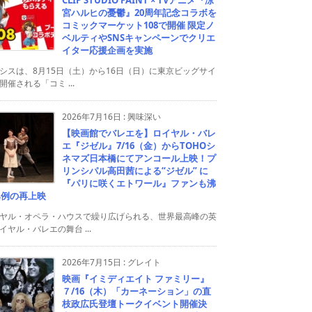
宮ハルヒの憂鬱』20周年記念コラボを
コミックマーケット108で開催 限定ノ
ベルティやSNSキャンペーンでクリエ
イター応援企画を実施
シスは、8月15日（土）から16日（日）に東京ビッグサイ
開催される「コミ ...
2026年7月16日
:
興味深い
【映画館でバレエを】ロイヤル・バレ
エ『ジゼル』7/16（金）からTOHOシ
ネマズ日本橋にてアンコール上映！プ
リンシパル高田茜による“ジゼル” に
『パリに咲くエトワール』ファンも沸
異例の再上映
ヤル・オペラ・ハウスで繰り広げられる、世界最高峰の英
イヤル・バレエの舞台 ...
2026年7月15日
:
グレイト
映画『イミディエイト ファミリー』
７/16（木）「カーネーション」の直
枝政広氏登壇トークイベント開催決