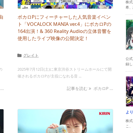
株式
希、証
由
ボカロPにフィーチャーした人気音楽イベン
ト「VOCALOCK MANIA ver.4」にボカロPの
）
164出演！& 360 Reality Audioの立体音響を
使用したライブ映像の公開決定！
グレイト

公式
録した
の
2025年7月12日(土)に東京渋谷ストリームホールにて開
催されるボカロPが主役になれる音 ...
..
記事を読む
ボカロP ...
よ
株式
こ、以