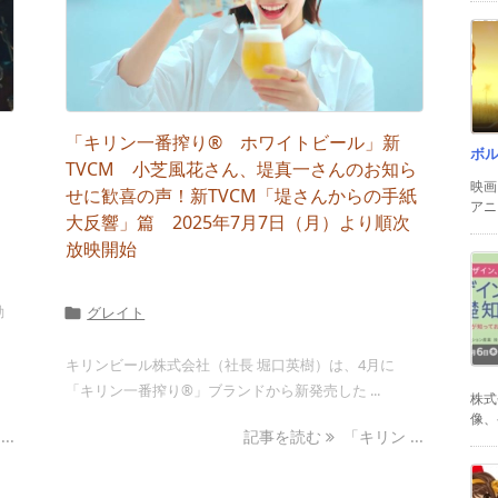
「キリン一番搾り® ホワイトビール」新
ボ
TVCM 小芝風花さん、堤真一さんのお知ら
映画
！
せに歓喜の声！新TVCM「堤さんからの手紙
アニ
大反響」篇 2025年7月7日（月）より順次
放映開始
動
グレイト

キリンビール株式会社（社長 堀口英樹）は、4月に
「キリン一番搾り®」ブランドから新発売した ...
株式
像、
..
記事を読む
「キリン ...