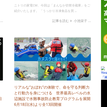
、
ニトリの家電CM、今回は「まんなか切替冷蔵庫」をご
紹介いたします。 「うっかり冷凍食品を買 ...
..
記事を読む
小池栄子 ...
Yo
「
リアルな”おぼれ”の体験で、命を守る判断力
と行動力を身につける 世界最高レベルの水
日
辺施設で水難事故防止教育プログラムを展開
6月18日(水)より全13回開催