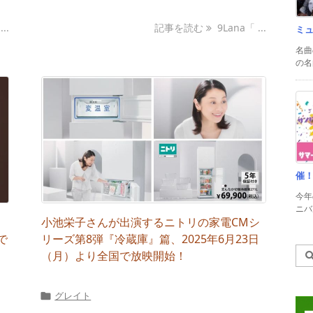
..
記事を読む
9Lana「 ...
ミ
名曲
の名
催
今年
ニバル
ま
小池栄子さんが出演するニトリの家電CMシ
で
リーズ第8弾『冷蔵庫』篇、2025年6月23日
（月）より全国で放映開始！
グレイト
