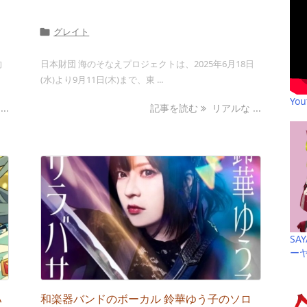
グレイト

的
日本財団 海のそなえプロジェクトは、2025年6月18日
(水)より9月11日(木)まで、東 ...
Yo
..
記事を読む
リアルな ...
SA
ー
ハ
和楽器バンドのボーカル 鈴華ゆう子のソロ