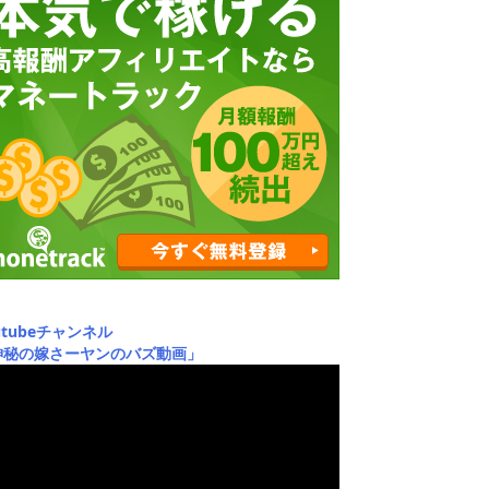
utubeチャンネル
神秘の嫁さーヤンのバズ動画」