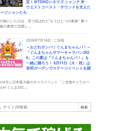
定！＠TOHOシネマズ シャンテ 米・
ウエストコースト・サウンドを支えた
ュージシャンたち
の陰にいたのは、音で結ばれた“もうひとつの家族” 数々
曲の裏側で活躍し ...
2026年7月14日
:
ご当地
～おどれサンバ！ぐんまちゃんバ！～
「ぐんまちゃんサマーキャラバン202
6」この夏は『ぐんまちゃんバ！』を
一緒に踊ろう！ 8月11日（火・祝）は
有明ガーデンでステージイベントを開
！
の9月に日本最大級のキャライベント「ご当地キャラカー
in ぐんま202 ...