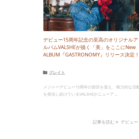
デビュー15周年記念の至高のオリジナルア
ルバムVALSHEが描く「美」をここにNew
ALBUM『GASTRONOMY』リリース決定
グレイト

メジャーデビュー15周年の節目を迎え、精力的な活
を発信し続けているVALSHEがニューア ...
記事を読む
デビュー .