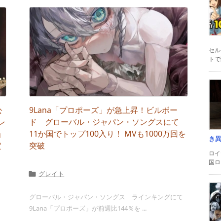
セル
トで
公
9Lana「プロポーズ」が急上昇！ビルボー
レ
ド グローバル・ジャパン・ソングスにて
』
11か国でトップ100入り！ MVも1000万回を
き
定
突破
ロイ
国ロ
グレイト

グローバル・ジャパン・ソングス ラインキングにて
9Lana「プロポーズ」が前週比144％を ...
）