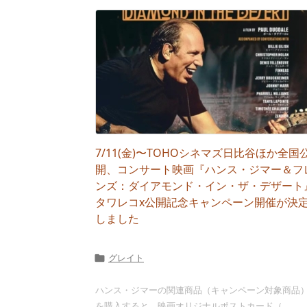
7/11(金)〜TOHOシネマズ日比谷ほか全国
開、コンサート映画『ハンス・ジマー＆フ
ンズ：ダイアモンド・イン・ザ・デザート
タワレコx公開記念キャンペーン開催が決
しました
グレイト

ハンス・ジマーの関連商品（キャンペーン対象商品
を購入すると、映画オリジナルポストカード（ ...