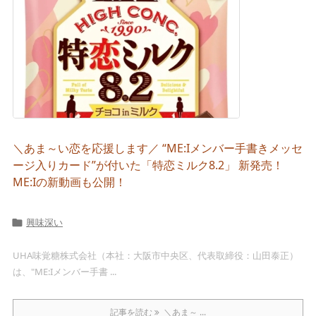
＼あま～い恋を応援します／ “ME:Iメンバー手書きメッセ
ージ入りカード”が付いた「特恋ミルク8.2」 新発売！
ME:Iの新動画も公開！
興味深い

UHA味覚糖株式会社（本社：大阪市中央区、代表取締役：山田泰正）
は、"ME:Iメンバー手書 ...
記事を読む
＼あま～ ...