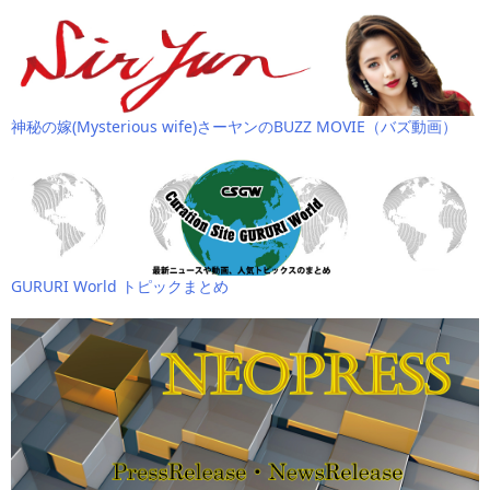
神秘の嫁(Mysterious wife)さーヤンのBUZZ MOVIE（バズ動画）
GURURI World トピックまとめ