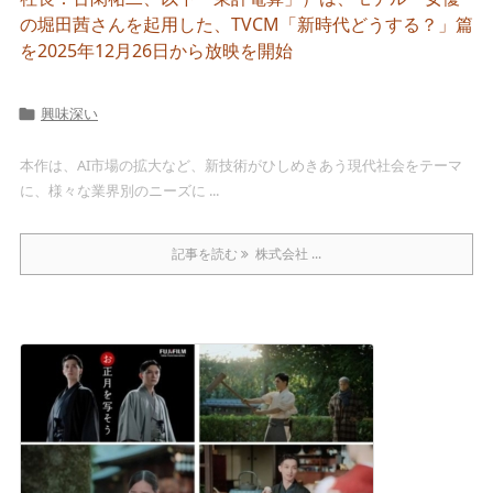
の堀田茜さんを起用した、TVCM「新時代どうする？」篇
を2025年12月26日から放映を開始
興味深い

本作は、AI市場の拡大など、新技術がひしめきあう現代社会をテーマ
に、様々な業界別のニーズに ...
記事を読む
株式会社 ...