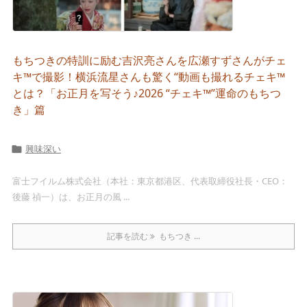
もちつきの特訓に励む吉沢亮さんを広瀬すずさんがチェ
キ™で撮影！横浜流星さんも驚く“動画も撮れるチェキ™
とは？「お正月を写そう♪2026 “チェキ™”運命のもちつ
き」篇
興味深い

富士フイルム株式会社（本社：東京都港区、代表取締役社長・CEO：
後藤 禎一）は、お正月の風 ...
記事を読む
もちつき ...