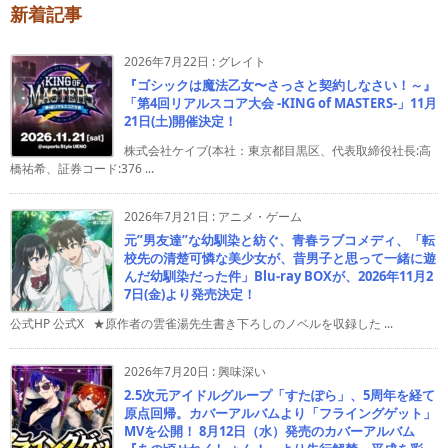
新着記事
2026年7月22日
:
グレイト
『ゴシックは魔法乙女〜さっさと契約しなさい！～』
「第4回リアルスコア大会 -KING of MASTERS-」11月
21日(土)開催決定！
株式会社ケイブ(本社：東京都目黒区、代表取締役社長:高
橋祐希、証券コード:376 ...
2026年7月21日
:
アニメ・ゲーム
元”男友達”な幼馴染と紡ぐ、青春ラブコメディ、「転
校先の清楚可憐な美少女が、昔男子と思って一緒に遊
んだ幼馴染だった件」Blu-ray BOXが、2026年11月2
7日(金)より発売決定！
公式HP 公式X ★原作者の雲雀湯先生書き下ろしのノベルを収録した ...
2026年7月20日
:
興味深い
2.5次元アイドルグループ「すたぽら」、5周年を経て
原点回帰。カバーアルバムより「フライングゲット」
MVを公開！ 8月12日（水）発売のカバーアルバム