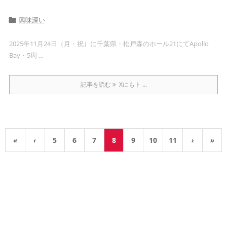
興味深い

2025年11月24日（月・祝）に千葉県・松戸森のホール21にてApollo
Bay・5周 ...
記事を読む
Xにもト ...
«
‹
5
6
7
8
9
10
11
›
»