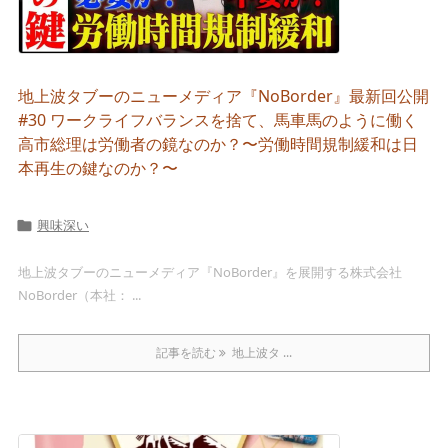
地上波タブーのニューメディア『NoBorder』最新回公開
#30 ワークライフバランスを捨て、馬車馬のように働く
高市総理は労働者の鏡なのか？〜労働時間規制緩和は日
本再生の鍵なのか？〜
興味深い

地上波タブーのニューメディア『NoBorder』を展開する株式会社
NoBorder（本社： ...
記事を読む
地上波タ ...