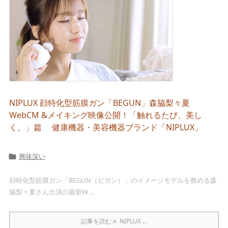
NIPLUX 顔特化型筋膜ガン「BEGUN」森脇梨々夏
WebCM &メイキング映像公開！「触れるたび、美し
く。」篇 健康機器・美容機器ブランド「NIPLUX」
興味深い

顔特化型筋膜ガン「BEGUN（ビガン）」のイメージモデルを務める森
脇梨々夏さん出演の最新W ...
記事を読む
NIPLUX ...