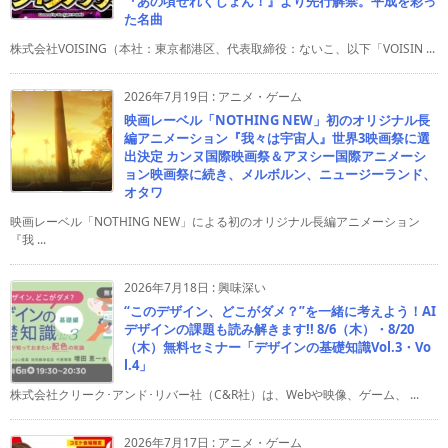
『あの頃せれくしょん！』より先行解禁。平成を彩っ
た名曲
株式会社VOISING（本社：東京都港区、代表取締役：ないこ、以下「VOISIN ...
2026年7月19日
:
アニメ・ゲーム
映画レーベル「NOTHING NEW」初のオリジナル長
編アニメーション『我々は宇宙人』世界3映画祭に選
出決定 カンヌ国際映画祭＆アヌシー国際アニメーシ
ョン映画祭に続き、メルボルン、ニュージーランド、
オタワ
映画レーベル「NOTHING NEW」による初のオリジナル長編アニメーション
『我 ...
2026年7月18日
:
興味深い
“このデザイン、どこがダメ？”を一緒に考えよう！AI
デザインの課題も読み解きます!! 8/6（木）・8/20
（木）無料セミナー「デザインの基礎知識Vol.3・Vo
l.4」
株式会社クリーク･アンド･リバー社（C&R社）は、Webや映像、ゲーム、 ...
2026年7月17日
:
アニメ・ゲーム