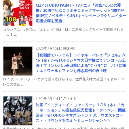
CLIP STUDIO PAINT × TVアニメ『涼宮ハルヒの憂
鬱』20周年記念コラボをコミックマーケット108で開
催 限定ノベルティやSNSキャンペーンでクリエイター
応援企画を実施
セルシスは、8月15日（土）から16日（日）に東京ビッグサイトで開催される
「コミ ...
2026年7月16日
:
興味深い
【映画館でバレエを】ロイヤル・バレエ『ジゼル』7/
16（金）からTOHOシネマズ日本橋にてアンコール上
映！プリンシパル高田茜による“ジゼル” に『パリに咲
くエトワール』ファンも沸き異例の再上映
ロイヤル・オペラ・ハウスで繰り広げられる、世界最高峰の英国ロイヤル・バ
レエの舞台 ...
2026年7月15日
:
グレイト
映画『イミディエイト ファミリー』７/16（木）「カ
ーネーション」の直枝政広氏登壇トークイベント開催
決定！＠TOHOシネマズ シャンテ 米・ウエストコー
スト・サウンドを支えたミュージシャンたち
名曲の陰にいたのは、音で結ばれた“もうひとつの家族” 数々の名曲の裏側で活