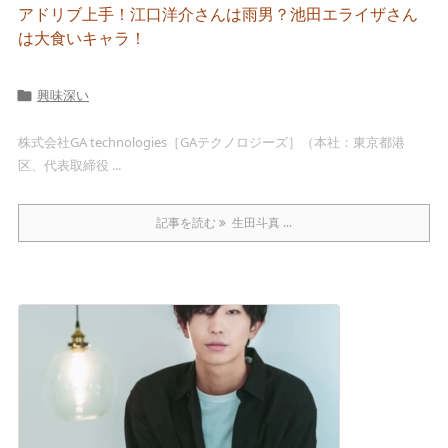
アドリブ上手！江口洋介さんは雨男？池田エライザさん
は大食いキャラ！
興味深い

株式会社GA technologies［GAテクノロジーズ］（本社：東京都港
区、代表取締役 ...
記事を読む
生田斗真 ...