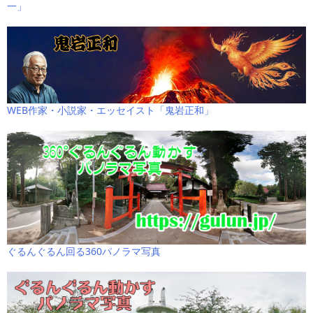
一」
WEB作家・小説家・エッセイスト「鬼岩正和」
ぐるんぐるん回る360パノラマ写真