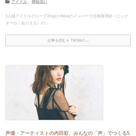
アイドル
,
興味深い

5人組アイドルグループAnge☆Reveのメンバーで吉橋亜理砂（ニック
ネーム：ありえる）の ...
記事を読む
TikTokの ...
声優・アーティストの内田彩、みんなの「声」でつくる5