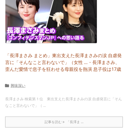
「長澤まさみ まとめ」東出支えた長澤まさみの涙 自虐発
言に「そんなこと言わないで」（女性 …・長澤まさみ、
歪んだ愛情で息子を狂わせる母親役を熱演 息子役は17歳
興味深い

長澤まさみ 検索第 1 位 東出支えた長澤まさみの涙 自虐発言に「そん
なこと言わないで」（ ...
記事を読む
「長澤ま ...