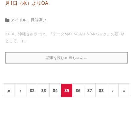
月1日（水）よりOA
アイドル
,
興味深い

KDDI、沖縄セルラーは、『データMAX 5G ALL STARパック』の新CM
として、a ...
記事を読む
織ちゃん ...
«
‹
82
83
84
85
86
87
88
›
»