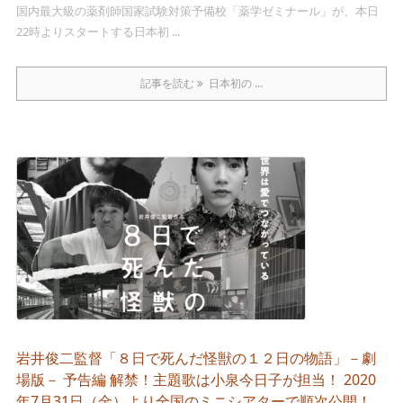
国内最大級の薬剤師国家試験対策予備校「薬学ゼミナール」が、本日
22時よりスタートする日本初 ...
記事を読む
日本初の ...
岩井俊二監督「８日で死んだ怪獣の１２日の物語」－劇
場版－ 予告編 解禁！主題歌は小泉今日子が担当！ 2020
年7月31日（金）より全国のミニシアターで順次公開！