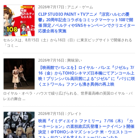
2026年7月17日
:
アニメ・ゲーム
CLIP STUDIO PAINT × TVアニメ『涼宮ハルヒの憂
鬱』20周年記念コラボをコミックマーケット108で開
催 限定ノベルティやSNSキャンペーンでクリエイター
応援企画を実施
セルシスは、8月15日（土）から16日（日）に東京ビッグサイトで開催される
「コミ ...
2026年7月16日
:
興味深い
【映画館でバレエを】ロイヤル・バレエ『ジゼル』7/
16（金）からTOHOシネマズ日本橋にてアンコール上
映！プリンシパル高田茜による“ジゼル” に『パリに咲
くエトワール』ファンも沸き異例の再上映
ロイヤル・オペラ・ハウスで繰り広げられる、世界最高峰の英国ロイヤル・バ
レエの舞台 ...
2026年7月15日
:
グレイト
映画『イミディエイト ファミリー』７/16（木）「カ
ーネーション」の直枝政広氏登壇トークイベント開催
決定！＠TOHOシネマズ シャンテ 米・ウエストコー
スト・サウンドを支えたミュージシャンたち