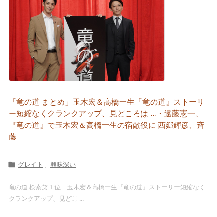
「竜の道 まとめ」玉木宏＆高橋一生『竜の道』ストーリ
ー短縮なくクランクアップ、見どころは …・遠藤憲一、
『竜の道』で玉木宏＆高橋一生の宿敵役に 西郷輝彦、斉
藤
グレイト
,
興味深い

竜の道 検索第 1 位 玉木宏＆高橋一生『竜の道』ストーリー短縮なく
クランクアップ、見どこ ...