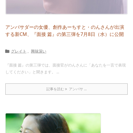
アンバサダーの女優、創作あーちすと・のんさんが出演
する新CM、『面接 篇』の第三弾を7月8日（水）に公開
グレイト
,
興味深い

『面接 篇』の第三弾では、面接官がのんさんに「あなたを一言で表現
してください」と聞きます。 ...
記事を読む
アンバサ ...