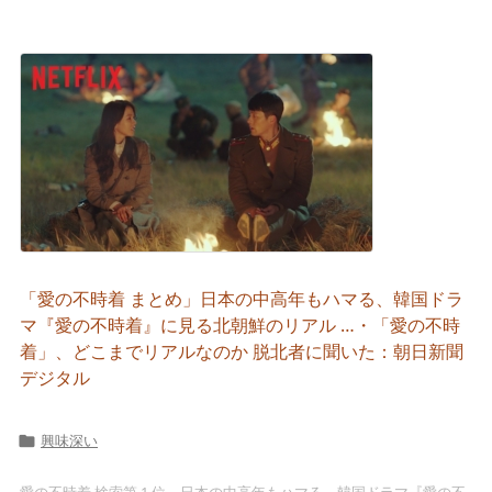
「愛の不時着 まとめ」日本の中高年もハマる、韓国ドラ
マ『愛の不時着』に見る北朝鮮のリアル …・「愛の不時
着」、どこまでリアルなのか 脱北者に聞いた：朝日新聞
デジタル
興味深い

愛の不時着 検索第 1 位 日本の中高年もハマる、韓国ドラマ『愛の不