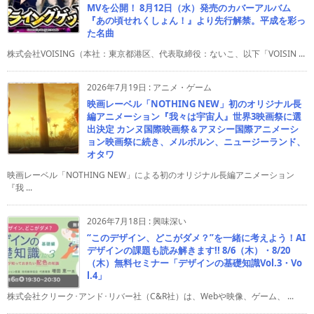
MVを公開！ 8月12日（水）発売のカバーアルバム
『あの頃せれくしょん！』より先行解禁。平成を彩っ
た名曲
株式会社VOISING（本社：東京都港区、代表取締役：ないこ、以下「VOISIN ...
2026年7月19日
:
アニメ・ゲーム
映画レーベル「NOTHING NEW」初のオリジナル長
編アニメーション『我々は宇宙人』世界3映画祭に選
出決定 カンヌ国際映画祭＆アヌシー国際アニメーシ
ョン映画祭に続き、メルボルン、ニュージーランド、
オタワ
映画レーベル「NOTHING NEW」による初のオリジナル長編アニメーション
『我 ...
2026年7月18日
:
興味深い
“このデザイン、どこがダメ？”を一緒に考えよう！AI
デザインの課題も読み解きます!! 8/6（木）・8/20
（木）無料セミナー「デザインの基礎知識Vol.3・Vo
l.4」
株式会社クリーク･アンド･リバー社（C&R社）は、Webや映像、ゲーム、 ...