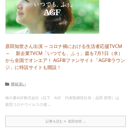
原田知世さん出演 ～コロナ禍における生活者応援TVCM
～ 新企業TVCM「いつでも、ふぅ」篇を7月1日（水）
から全国でオンエア！ AGF®ファンサイト「AGF®ラウン
ジ」に特設サイトも開設！
興味深い

味の素AGF株式会社（以下、AGF 代表取締役社長：品田 英明）は、
新型コロナウイルスの感 ...
記事を読む
原田知世 ...