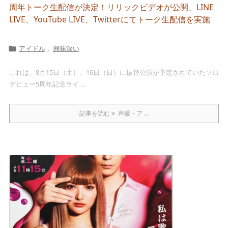
周年トーク生配信が決定！リリックビデオが公開、LINE
LIVE、YouTube LIVE、Twitterにてトーク生配信を実施
アイドル
,
興味深い

これは、8月15日（土）、16日（日）に振替公演が予定されていたソロ
デビュー5周年記念ライ ...
記事を読む
声優・ア ...