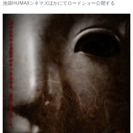
池袋HUMAXシネマズほかにてロードショー公開する
s
o
d
p.
n
io