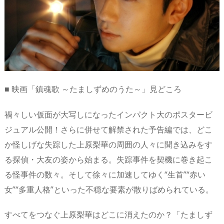
■ 映画「鎮魂歌 ～たましずめのうた～」見どころ
禍々しい仮面が大写しになったインパクト大のポスタービ
ジュアル公開！さらに併せて解禁された予告編では、どこ
か怪しげな失踪した上原梨華の周囲の人々に聞き込みをす
る探偵・大友の姿から始まる。失踪事件を契機に巻き起こ
る怪事件の数々。そして徐々に加速してゆく“生首”“赤い
女”“多重人格”といった不穏な要素が散りばめられている。
すべてをつなぐ上原梨華はどこに消えたのか？「たましず