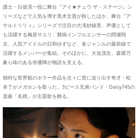
護士・白坂滉一役に舞台『アイ★チュウ ザ・ステージ』シ
リーズなどで人気を博す黒木文貴が扮したほか、舞台『ア
サルトリリィ』シリーズで注目の大滝紗緒里、声優として
も活躍する梅原サエリ、難病インフルエンサーの間瀬翔
太、人気アイドルの日和ゆずなど、各ジャンルの最前線で
活躍するメンバーが集結。そのほかに、大迫茂生、森羅万
象ら味のある俳優陣が物語を支える。
独特な世界観のホラー作品を次々に世に送り出す奇才・松
本了がメガホンを取った。3ピース兄弟バンド・Daisy745の
楽曲「名残」が主題歌を飾る。