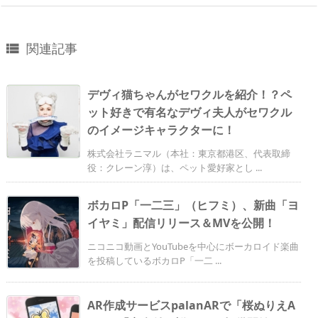
関連記事

デヴィ猫ちゃんがセワクルを紹介！？ペ
ット好きで有名なデヴィ夫人がセワクル
のイメージキャラクターに！
株式会社ラニマル（本社：東京都港区、代表取締
役：クレーン淳）は、ペット愛好家とし ...
ボカロP「一二三」（ヒフミ）、新曲「ヨ
イヤミ」配信リリース＆MVを公開！
ニコニコ動画とYouTubeを中心にボーカロイド楽曲
を投稿しているボカロP「一二 ...
AR作成サービスpalanARで「桜ぬりえA