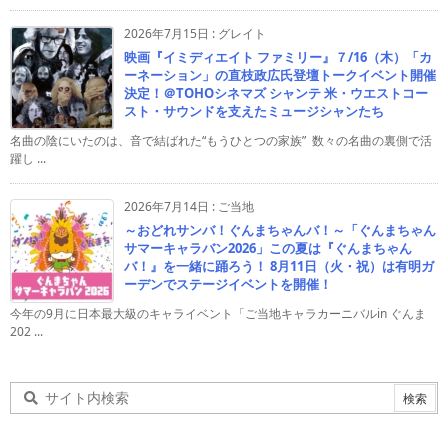
2026年7月15日
:
グレイト
映画『イミディエイト ファミリー』７/16（木）「カ
ーネーション」の直枝政広氏登壇トークイベント開催
決定！＠TOHOシネマズ シャンテ 米・ウエストコー
スト・サウンドを支えたミュージシャンたち
名曲の陰にいたのは、音で結ばれた“もうひとつの家族” 数々の名曲の裏側で活
躍し ...
2026年7月14日
:
ご当地
～おどれサンバ！ぐんまちゃんバ！～「ぐんまちゃん
サマーキャラバン2026」この夏は『ぐんまちゃん
バ！』を一緒に踊ろう！ 8月11日（火・祝）は有明ガ
ーデンでステージイベントを開催！
今年の9月に日本最大級のキャライベント「ご当地キャラカーニバルin ぐんま
202 ...