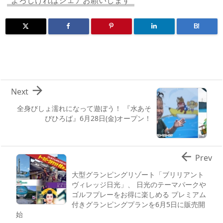
n
io
よろしければシェアお願いします
B!

Next
全身びしょ濡れになって遊ぼう！ 『水あそ
びひろば』6月28日(金)オープン！

Prev
大型グランピングリゾート「ブリリアント
ヴィレッジ日光」、 日光のテーマパークや
ゴルフプレーをお得に楽しめる プレミアム
付きグランピングプランを6月5日に販売開
始