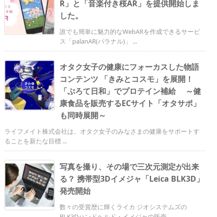
R」と「音楽付き桜AR」を提供開始しま
した。
誰でも簡単に魅力的なWebARを作成できるサービ
ス「palanAR(パラナル)」 ...
オタク女子の健康にフォーカスした物語
コンテンツ 「きみとコスモ」を展開！
「ぷろて日和」でプロテイン補給 ～健
康食品を販売するECサイト「オタサポ」
も同時展開～
ライフメイト株式会社は、オタク女子のみなさまの健康をサポートす
ることを新たな目標 ...
写真を撮り、その場で三次元測定が出来
る？ 携帯型3Dイメジャ「Leica BLK3D」
発売開始
数々の受賞歴に輝くライカ ジオシステムズの
BLK3Dハンドヘルド・イメジャの販売 ...