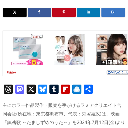
B!
T
M
X
Bl
T
Fl
R
共
h
a
u
u
ip
ai
有
re
st
e
m
b
n
主にホラー作品製作・販売を手がけるラミアクリエイト合
a
o
sk
bl
o
d
同会社(所在地：東京都調布市、代表：鬼塚嘉政)は、映画
「鎮魂歌 ～たましずめのうた～」を2024年7月12日(金)より
d
d
y
r
ar
ro