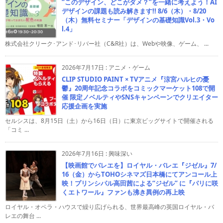
“このデザイン、どこがダメ？”を一緒に考えよう！AI
デザインの課題も読み解きます!! 8/6（木）・8/20
（木）無料セミナー「デザインの基礎知識Vol.3・Vo
l.4」
株式会社クリーク･アンド･リバー社（C&R社）は、Webや映像、ゲーム、 ...
2026年7月17日
:
アニメ・ゲーム
CLIP STUDIO PAINT × TVアニメ『涼宮ハルヒの憂
鬱』20周年記念コラボをコミックマーケット108で開
催 限定ノベルティやSNSキャンペーンでクリエイター
応援企画を実施
セルシスは、8月15日（土）から16日（日）に東京ビッグサイトで開催される
「コミ ...
2026年7月16日
:
興味深い
【映画館でバレエを】ロイヤル・バレエ『ジゼル』7/
16（金）からTOHOシネマズ日本橋にてアンコール上
映！プリンシパル高田茜による“ジゼル” に『パリに咲
くエトワール』ファンも沸き異例の再上映
ロイヤル・オペラ・ハウスで繰り広げられる、世界最高峰の英国ロイヤル・バ
レエの舞台 ...