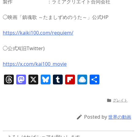
製作 ：ラミアクリエイト合同会社
◯映画「鎮魂歌 ～たましずめのうた～」公式HP
https://kaiki100.com/requiem/
◯公式X(旧Twitter)
https://x.com/kai100_movie
T
M
X
Bl
T
Fl
R
共
h
a
u
u
ip
ai
有
re
st
e
m
b
n
グレイト

a
o
sk
bl
o
d
d
d
y
r
ar
ro
Posted by

世界の動画
s
o
d
p.