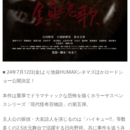
■ 24年7月12日(金)より池袋HUMAXシネマズほかロードシ
ョー公開決定！
本作は重厚でドラマティックな恐怖を描くホラーサスペン
スシリーズ「現代怪奇百物語」の第五弾。
主人公の探偵・大友諒人を演じるのは「ハイキュー!!」等数
多くの2.5次元舞台で活躍する日向野祥。共に事件を追う弁