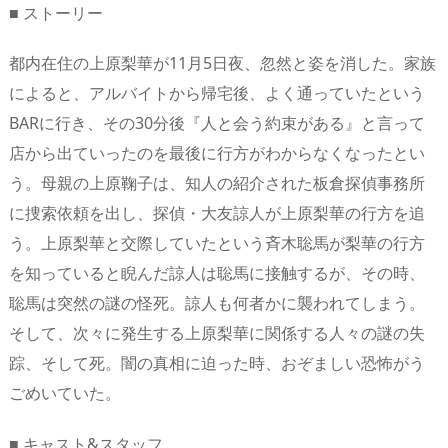
■ ストーリー
都内在住の上原梨華が11月5日夜、忽然と姿を消した。家族
によると、アルバイトから帰宅後、よく通っていたという
BARに行き、その30分後『人と会う約束がある』と言って
店から出ていったのを最後に行方がわからなくなったとい
う。母親の上原鞠子は、知人の紹介された板倉探偵事務所
に捜索依頼を出し、探偵・大友諒人が上原梨華の行方を追
う。上原梨華と交際していたという斉木聡馬が梨華の行方
を知っていると睨んだ諒人は聡馬に接触するが、その時、
聡馬は突然の謎の怪死。諒人も何者かに襲われてしまう。
そして、次々に発生する上原梨華に関係する人々の謎の失
踪、そして死。闇の真相に迫った時、おぞましい恐怖がう
ごめいていた。
■ キャスト&スタッフ