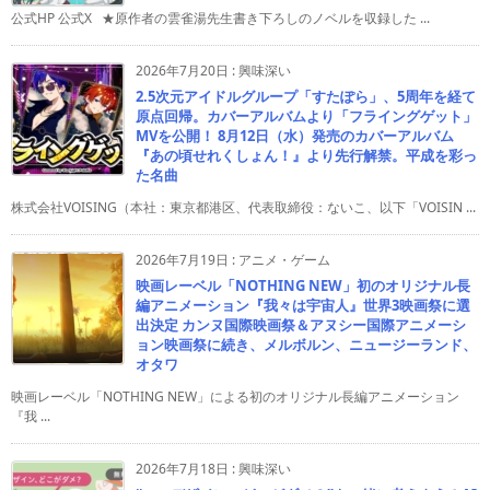
公式HP 公式X ★原作者の雲雀湯先生書き下ろしのノベルを収録した ...
2026年7月20日
:
興味深い
2.5次元アイドルグループ「すたぽら」、5周年を経て
原点回帰。カバーアルバムより「フライングゲット」
MVを公開！ 8月12日（水）発売のカバーアルバム
『あの頃せれくしょん！』より先行解禁。平成を彩っ
た名曲
株式会社VOISING（本社：東京都港区、代表取締役：ないこ、以下「VOISIN ...
2026年7月19日
:
アニメ・ゲーム
映画レーベル「NOTHING NEW」初のオリジナル長
編アニメーション『我々は宇宙人』世界3映画祭に選
出決定 カンヌ国際映画祭＆アヌシー国際アニメーシ
ョン映画祭に続き、メルボルン、ニュージーランド、
オタワ
映画レーベル「NOTHING NEW」による初のオリジナル長編アニメーション
『我 ...
2026年7月18日
:
興味深い