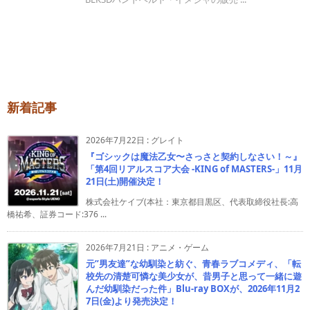
新着記事
2026年7月22日
:
グレイト
『ゴシックは魔法乙女〜さっさと契約しなさい！～』
「第4回リアルスコア大会 -KING of MASTERS-」11月
21日(土)開催決定！
株式会社ケイブ(本社：東京都目黒区、代表取締役社長:高
橋祐希、証券コード:376 ...
2026年7月21日
:
アニメ・ゲーム
元”男友達”な幼馴染と紡ぐ、青春ラブコメディ、「転
校先の清楚可憐な美少女が、昔男子と思って一緒に遊
んだ幼馴染だった件」Blu-ray BOXが、2026年11月2
7日(金)より発売決定！