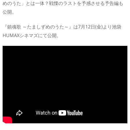
めのうた」とは一体？戦慄のラストを予感させる予告編も
公開。
『鎮魂歌 ～たましずめのうた～』は7月12日(金)より池袋
HUMAXシネマズにて公開。