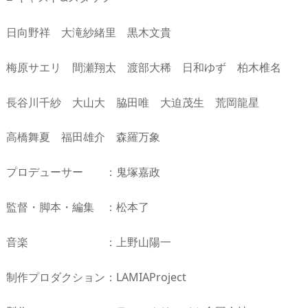
日向野祥 大滝紗緒里 黒木文貴
梅原サエリ 間瀬翔太 渡部大稀 日和ゆず 柏木椎名
長谷川千紗 大山大 脇田唯 大迫茂生 荒岡龍星
高橋舞夏 福田雄介 森羅万象
プロデューサー ：鬼塚嘉政
監督・脚本・編集 ：松本了
音楽 ：上野山陽一
制作プロダクション：LAMIAProject