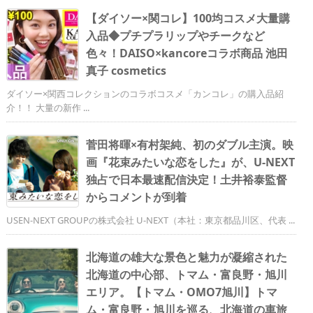
【ダイソー×関コレ】100均コスメ大量購
入品◆プチプラリップやチークなど
色々！DAISO×kancoreコラボ商品 池田
真子 cosmetics
ダイソー×関西コレクションのコラボコスメ「カンコレ」の購入品紹
介！！ 大量の新作 ...
菅田将暉×有村架純、初のダブル主演。映
画『花束みたいな恋をした』が、U-NEXT
独占で日本最速配信決定！土井裕泰監督
からコメントが到着
USEN-NEXT GROUPの株式会社 U-NEXT（本社：東京都品川区、代表 ...
北海道の雄大な景色と魅力が凝縮された
北海道の中心部、トマム・富良野・旭川
エリア。【トマム・OMO7旭川】トマ
ム・富良野・旭川を巡る、北海道の車旅