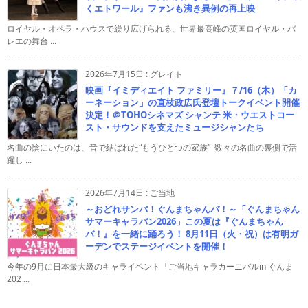
くエトワール』ファンも沸き異例の再上映
ロイヤル・オペラ・ハウスで繰り広げられる、世界最高峰の英国ロイヤル・バ
レエの舞台 ...
2026年7月15日
:
グレイト
映画『イミディエイト ファミリー』７/16（木）「カ
ーネーション」の直枝政広氏登壇トークイベント開催
決定！＠TOHOシネマズ シャンテ 米・ウエストコー
スト・サウンドを支えたミュージシャンたち
名曲の陰にいたのは、音で結ばれた“もうひとつの家族” 数々の名曲の裏側で活
躍し ...
2026年7月14日
:
ご当地
～おどれサンバ！ぐんまちゃんバ！～「ぐんまちゃん
サマーキャラバン2026」この夏は『ぐんまちゃん
バ！』を一緒に踊ろう！ 8月11日（火・祝）は有明ガ
ーデンでステージイベントを開催！
今年の9月に日本最大級のキャライベント「ご当地キャラカーニバルin ぐんま
202 ...