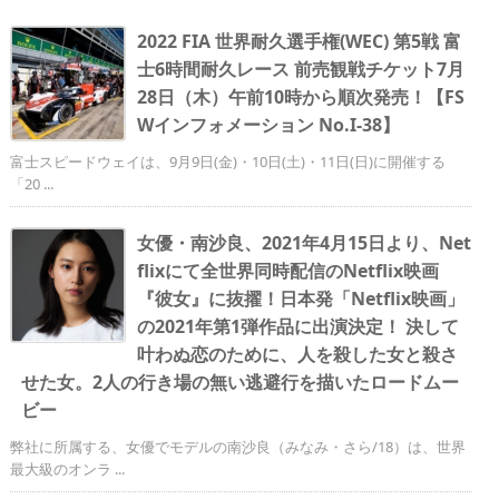
2022 FIA 世界耐久選手権(WEC) 第5戦 富
士6時間耐久レース 前売観戦チケット7月
28日（木）午前10時から順次発売！【FS
Wインフォメーション No.I-38】
富士スピードウェイは、9月9日(金)・10日(土)・11日(日)に開催する
「20 ...
女優・南沙良、2021年4月15日より、Net
flixにて全世界同時配信のNetflix映画
『彼女』に抜擢！日本発「Netflix映画」
の2021年第1弾作品に出演決定！ 決して
叶わぬ恋のために、人を殺した女と殺さ
せた女。2人の行き場の無い逃避行を描いたロードムー
ビー
弊社に所属する、女優でモデルの南沙良（みなみ・さら/18）は、世界
最大級のオンラ ...