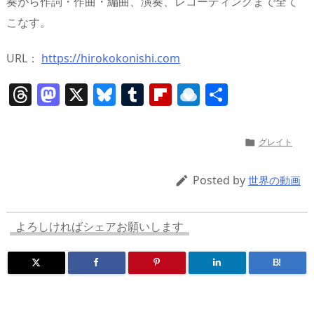
奏から作詞・作曲・編曲、演奏、レコーディングまで全て
こなす。
URL：
https://hirokokonishi.com
T
M
X
Bl
T
Fl
R
共
h
a
u
u
ip
ai
有
re
st
e
m
b
n
グレイト

a
o
sk
bl
o
d
d
d
y
r
ar
ro
Posted by

世界の動画
s
o
d
p.
n
io
よろしければシェアお願いします
B!