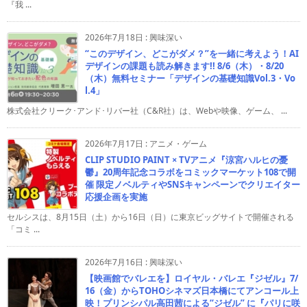
『我 ...
2026年7月18日
:
興味深い
“このデザイン、どこがダメ？”を一緒に考えよう！AI
デザインの課題も読み解きます!! 8/6（木）・8/20
（木）無料セミナー「デザインの基礎知識Vol.3・Vo
l.4」
株式会社クリーク･アンド･リバー社（C&R社）は、Webや映像、ゲーム、 ...
2026年7月17日
:
アニメ・ゲーム
CLIP STUDIO PAINT × TVアニメ『涼宮ハルヒの憂
鬱』20周年記念コラボをコミックマーケット108で開
催 限定ノベルティやSNSキャンペーンでクリエイター
応援企画を実施
セルシスは、8月15日（土）から16日（日）に東京ビッグサイトで開催される
「コミ ...
2026年7月16日
:
興味深い
【映画館でバレエを】ロイヤル・バレエ『ジゼル』7/
16（金）からTOHOシネマズ日本橋にてアンコール上
映！プリンシパル高田茜による“ジゼル” に『パリに咲