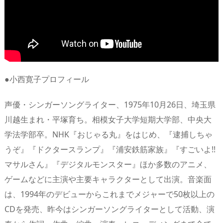
●小西寛子プロフィール
声優・シンガーソングライター、1975年10月26日、埼玉県
川越生まれ・平塚育ち。相模女子大学短期大学部、中央大
学法学部卒。NHK『おじゃる丸』をはじめ、『逮捕しちゃ
うぞ』『ドクタースランプ』『浦安鉄筋家族』『すごいよ!!
マサルさん』『デジタルモンスター』ほか多数のアニメ、
ゲームなどに主演や主要キャラクターとして出演。音楽面
は、1994年のデビューからこれまでメジャーで50枚以上の
CDを発売、昨今はシンガーソングライターとして活動、演