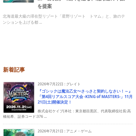
を提案
北海道最大級の滞在型リゾート「星野リゾート トマム」と、旅のテ
ンションを上げる都 ...
新着記事
2026年7月22日
:
グレイト
『ゴシックは魔法乙女〜さっさと契約しなさい！～』
「第4回リアルスコア大会 -KING of MASTERS-」11月
21日(土)開催決定！
株式会社ケイブ(本社：東京都目黒区、代表取締役社長:高
橋祐希、証券コード:376 ...
2026年7月21日
:
アニメ・ゲーム