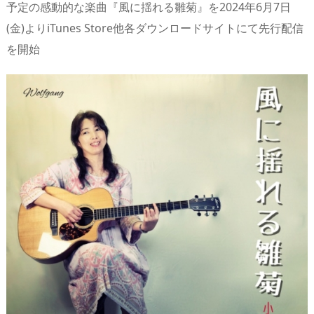
予定の感動的な楽曲『風に揺れる雛菊』を2024年6月7日
s
o
d
p.
(金)よりiTunes Store他各ダウンロードサイトにて先行配信
n
io
を開始