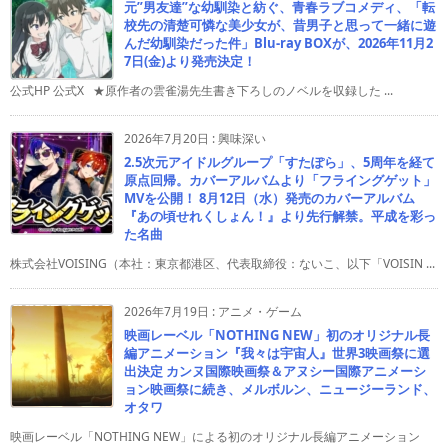
元”男友達”な幼馴染と紡ぐ、青春ラブコメディ、「転
校先の清楚可憐な美少女が、昔男子と思って一緒に遊
んだ幼馴染だった件」Blu-ray BOXが、2026年11月2
7日(金)より発売決定！
公式HP 公式X ★原作者の雲雀湯先生書き下ろしのノベルを収録した ...
2026年7月20日
:
興味深い
2.5次元アイドルグループ「すたぽら」、5周年を経て
原点回帰。カバーアルバムより「フライングゲット」
MVを公開！ 8月12日（水）発売のカバーアルバム
『あの頃せれくしょん！』より先行解禁。平成を彩っ
た名曲
株式会社VOISING（本社：東京都港区、代表取締役：ないこ、以下「VOISIN ...
2026年7月19日
:
アニメ・ゲーム
映画レーベル「NOTHING NEW」初のオリジナル長
編アニメーション『我々は宇宙人』世界3映画祭に選
出決定 カンヌ国際映画祭＆アヌシー国際アニメーシ
ョン映画祭に続き、メルボルン、ニュージーランド、
オタワ
映画レーベル「NOTHING NEW」による初のオリジナル長編アニメーション