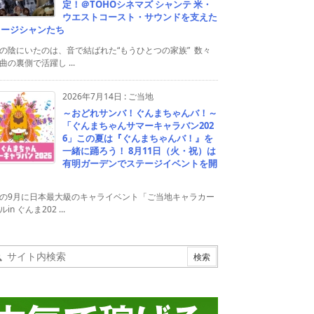
定！＠TOHOシネマズ シャンテ 米・
ウエストコースト・サウンドを支えた
ュージシャンたち
の陰にいたのは、音で結ばれた“もうひとつの家族” 数々
曲の裏側で活躍し ...
2026年7月14日
:
ご当地
～おどれサンバ！ぐんまちゃんバ！～
「ぐんまちゃんサマーキャラバン202
6」この夏は『ぐんまちゃんバ！』を
一緒に踊ろう！ 8月11日（火・祝）は
有明ガーデンでステージイベントを開
！
の9月に日本最大級のキャライベント「ご当地キャラカー
in ぐんま202 ...