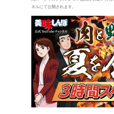
n
io
ネルにて公開されます。