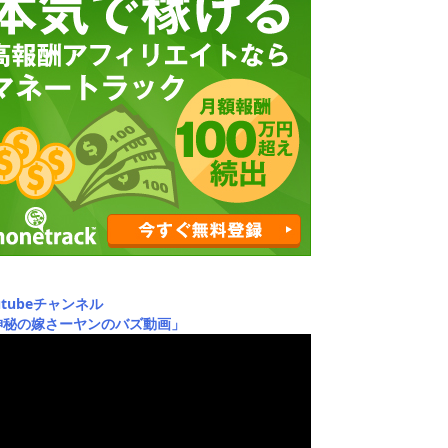
utubeチャンネル
神秘の嫁さーヤンのバズ動画」