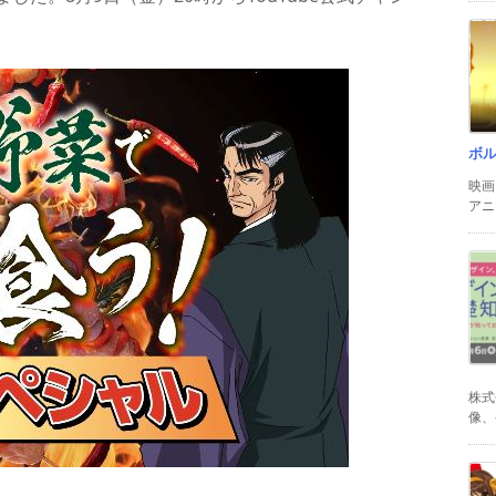
ボ
映画
アニ
株式
像、