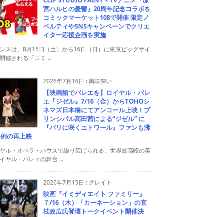
宮ハルヒの憂鬱』20周年記念コラボを
コミックマーケット108で開催 限定ノ
ベルティやSNSキャンペーンでクリエ
イター応援企画を実施
シスは、8月15日（土）から16日（日）に東京ビッグサイ
開催される「コミ ...
2026年7月16日
:
興味深い
【映画館でバレエを】ロイヤル・バレ
エ『ジゼル』7/16（金）からTOHOシ
ネマズ日本橋にてアンコール上映！プ
リンシパル高田茜による“ジゼル” に
『パリに咲くエトワール』ファンも沸
異例の再上映
ヤル・オペラ・ハウスで繰り広げられる、世界最高峰の英
イヤル・バレエの舞台 ...
2026年7月15日
:
グレイト
映画『イミディエイト ファミリー』
７/16（木）「カーネーション」の直
枝政広氏登壇トークイベント開催決