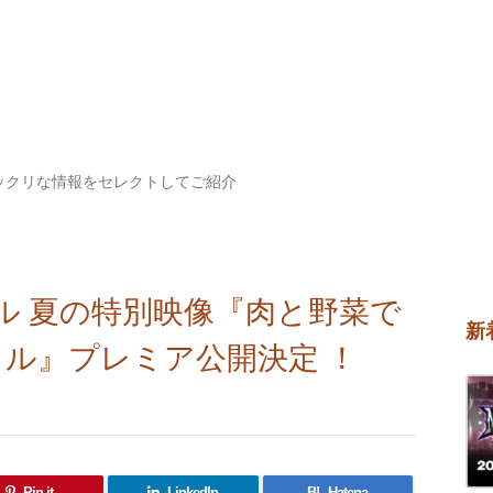
ックリな情報をセレクトしてご紹介
ル 夏の特別映像『肉と野菜で
新
ル』プレミア公開決定 ！
Pin it
LinkedIn
B!
Hatena