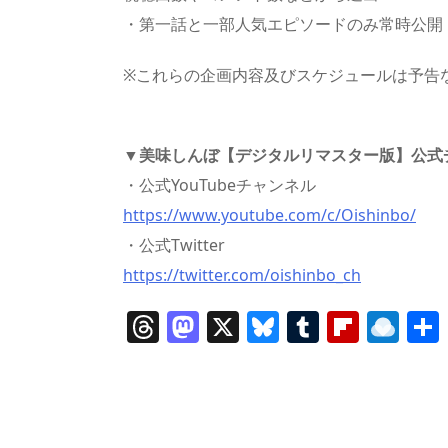
・第一話と一部人気エピソードのみ常時公開
※これらの企画内容及びスケジュールは予告
▼美味しんぼ【デジタルリマスター版】公式
・公式YouTubeチャンネル
https://www.youtube.com/c/Oishinbo/
・公式Twitter
https://twitter.com/oishinbo_ch
T
M
X
Bl
T
Fl
R
h
a
u
u
ip
ai
re
st
e
m
b
n
a
o
sk
bl
o
d