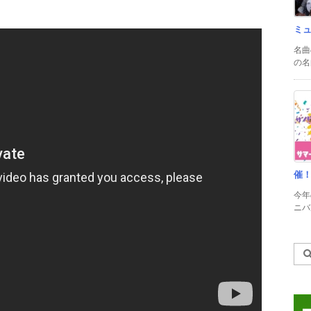
ミ
名曲
の名
催
今年
ニバル