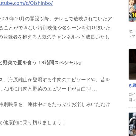
utube.com/c/Oishinbo/
、2020年10月の開設以降、テレビで放映されていたア
か観ることができない特別映像や名シーンを切り抜いた
セル
人の登録者を抱える人気のチャンネルへと成長いたし
トで
と野菜で夏を食う！3時間スペシャル』
ス。海原雄山が登場する牛肉のエピソードや、昔を
き
しんぼには肉と野菜のエピソードが目白押し。
ロイ
国ロ
特別映像を、連休中にもたっぷりお楽しみいただけ
て健康的に乗り切りましょう！