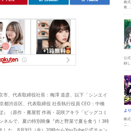
株式
希、証
公式
録した
共
有
京市、代表取締役社長：梅澤 道彦、以下「シンエイ
京都渋谷区、代表取締役 社長執行役員 CEO：中橋
よ
ぼ』（原作・雁屋哲 作画・花咲アキラ「ビッグコミ
株式
チャンネルで、夏の特別映像『肉と野菜で夏を食う！3時
こ、以
た。8月9日（金）20時からYouTube公式チャン