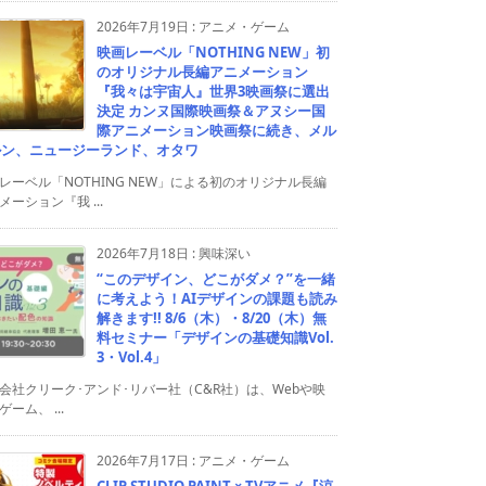
2026年7月19日
:
アニメ・ゲーム
映画レーベル「NOTHING NEW」初
のオリジナル長編アニメーション
『我々は宇宙人』世界3映画祭に選出
決定 カンヌ国際映画祭＆アヌシー国
際アニメーション映画祭に続き、メル
ルン、ニュージーランド、オタワ
レーベル「NOTHING NEW」による初のオリジナル長編
メーション『我 ...
2026年7月18日
:
興味深い
“このデザイン、どこがダメ？”を一緒
に考えよう！AIデザインの課題も読み
解きます!! 8/6（木）・8/20（木）無
料セミナー「デザインの基礎知識Vol.
3・Vol.4」
会社クリーク･アンド･リバー社（C&R社）は、Webや映
ゲーム、 ...
2026年7月17日
:
アニメ・ゲーム
CLIP STUDIO PAINT × TVアニメ『涼