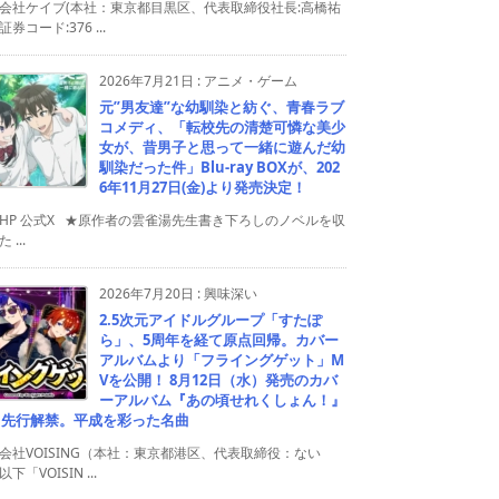
会社ケイブ(本社：東京都目黒区、代表取締役社長:高橋祐
券コード:376 ...
2026年7月21日
:
アニメ・ゲーム
元”男友達”な幼馴染と紡ぐ、青春ラブ
コメディ、「転校先の清楚可憐な美少
女が、昔男子と思って一緒に遊んだ幼
馴染だった件」Blu-ray BOXが、202
6年11月27日(金)より発売決定！
HP 公式X ★原作者の雲雀湯先生書き下ろしのノベルを収
 ...
2026年7月20日
:
興味深い
2.5次元アイドルグループ「すたぽ
ら」、5周年を経て原点回帰。カバー
アルバムより「フライングゲット」M
Vを公開！ 8月12日（水）発売のカバ
ーアルバム『あの頃せれくしょん！』
り先行解禁。平成を彩った名曲
会社VOISING（本社：東京都港区、代表取締役：ない
下「VOISIN ...