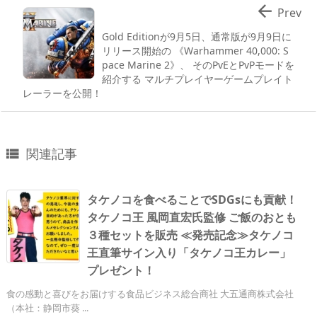

Prev
Gold Editionが9月5日、通常版が9月9日に
リリース開始の 《Warhammer 40,000: S
pace Marine 2》、 そのPvEとPvPモードを
紹介する マルチプレイヤーゲームプレイト
レーラーを公開！
関連記事

タケノコを食べることでSDGsにも貢献！
タケノコ王 風岡直宏氏監修 ご飯のおとも
３種セットを販売 ≪発売記念≫タケノコ
王直筆サイン入り「タケノコ王カレー」
プレゼント！
食の感動と喜びをお届けする食品ビジネス総合商社 大五通商株式会社
（本社：静岡市葵 ...