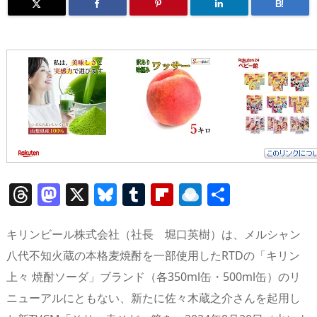
B!
T
M
X
Bl
T
Fl
R
共
h
a
u
u
ip
ai
有
re
st
e
m
b
n
キリンビール株式会社（社長 堀口英樹）は、メルシャン
a
o
sk
bl
o
d
八代不知火蔵の本格麦焼酎を一部使用したRTDの「キリン
上々 焼酎ソーダ」ブランド（各350ml缶・500ml缶）のリ
d
d
y
r
ar
ro
ニューアルにともない、新たに佐々木蔵之介さんを起用し
s
o
d
p.