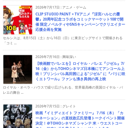
2026年7月17日
:
アニメ・ゲーム
CLIP STUDIO PAINT × TVアニメ『涼宮ハルヒの憂
鬱』20周年記念コラボをコミックマーケット108で開
催 限定ノベルティやSNSキャンペーンでクリエイター
応援企画を実施
セルシスは、8月15日（土）から16日（日）に東京ビッグサイトで開催される
「コミ ...
2026年7月16日
:
興味深い
【映画館でバレエを】ロイヤル・バレエ『ジゼル』7/
16（金）からTOHOシネマズ日本橋にてアンコール上
映！プリンシパル高田茜による“ジゼル” に『パリに咲
くエトワール』ファンも沸き異例の再上映
ロイヤル・オペラ・ハウスで繰り広げられる、世界最高峰の英国ロイヤル・バ
レエの舞台 ...
2026年7月15日
:
グレイト
映画『イミディエイト ファミリー』７/16（木）「カ
ーネーション」の直枝政広氏登壇トークイベント開催
決定！＠TOHOシネマズ シャンテ 米・ウエストコー