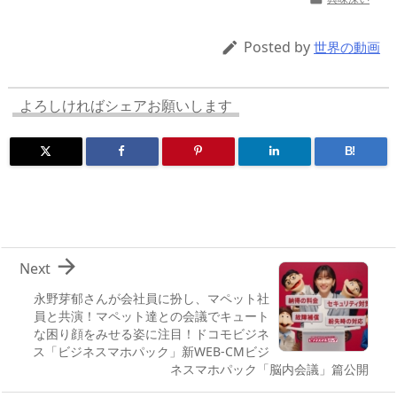
a
o
sk
bl
o
d
d
d
y
r
ar
ro
Posted by

世界の動画
s
o
d
p.
n
io
よろしければシェアお願いします
B!

Next
永野芽郁さんが会社員に扮し、マペット社
員と共演！マペット達との会議でキュート
な困り顔をみせる姿に注目！ドコモビジネ
ス「ビジネスマホパック」新WEB-CMビジ
ネスマホパック「脳内会議」篇公開