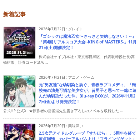
新着記事
2026年7月22日
:
グレイト
『ゴシックは魔法乙女〜さっさと契約しなさい！～』
「第4回リアルスコア大会 -KING of MASTERS-」11月
21日(土)開催決定！
株式会社ケイブ(本社：東京都目黒区、代表取締役社長:高
橋祐希、証券コード:376 ...
2026年7月21日
:
アニメ・ゲーム
元”男友達”な幼馴染と紡ぐ、青春ラブコメディ、「転
校先の清楚可憐な美少女が、昔男子と思って一緒に遊
んだ幼馴染だった件」Blu-ray BOXが、2026年11月2
7日(金)より発売決定！
公式HP 公式X ★原作者の雲雀湯先生書き下ろしのノベルを収録した ...
2026年7月20日
:
興味深い
2.5次元アイドルグループ「すたぽら」、5周年を経て
原点回帰。カバーアルバムより「フライングゲット」