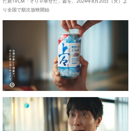
た新TVCM「そりゃ幸せだ」篇を、2024年8月20日（火）よ
n
io
り全国で順次放映開始