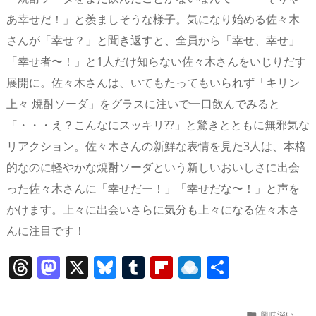
あ幸せだ！」と羨ましそうな様子。気になり始める佐々木
さんが「幸せ？」と聞き返すと、全員から「幸せ、幸せ」
「幸せ者〜！」と1人だけ知らない佐々木さんをいじりだす
展開に。佐々木さんは、いてもたってもいられず「キリン
上々 焼酎ソーダ」をグラスに注いで一口飲んでみると
「・・・え？こんなにスッキリ??」と驚きとともに無邪気な
リアクション。佐々木さんの新鮮な表情を見た3人は、本格
的なのに軽やかな焼酎ソーダという新しいおいしさに出会
った佐々木さんに「幸せだー！」「幸せだな〜！」と声を
かけます。上々に出会いさらに気分も上々になる佐々木さ
んに注目です！
T
M
X
Bl
T
Fl
R
共
h
a
u
u
ip
ai
有
re
st
e
m
b
n
興味深い
