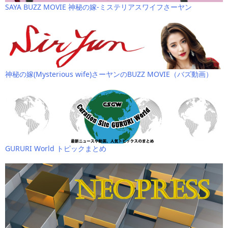
SAYA BUZZ MOVIE 神秘の嫁-ミステリアスワイフさーヤン
神秘の嫁(Mysterious wife)さーヤンのBUZZ MOVIE（バズ動画）
GURURI World トピックまとめ