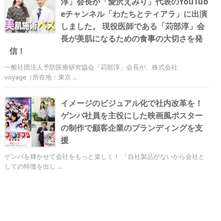
淳」会長が「愛沢えみり」代表のYouTub
eチャンネル「わたちとティアラ」に出演
しました。 現役医師である「苅部淳」会
長が美肌になるための食事の大切さを発
信！
一般社団法人予防医療研究協会「苅部淳」会長が、株式会社
voyage（所在地：東京 ...
イメージのビジュアル化で社内改革を！
ゲンバ社員を主役にした映画風ポスター
の制作で顧客企業のブランディングを支
援
ゲンバを輝かせて会社をもっと楽しく！ 「自社製品がないから会社と
しての特徴を出し ...