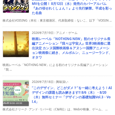
MVを公開！ 8月12日（水）発売のカバーアルバム
『あの頃せれくしょん！』より先行解禁。平成を彩っ
た名曲
株式会社VOISING（本社：東京都港区、代表取締役：ないこ、以下「VOISIN ...
2026年7月19日
:
アニメ・ゲーム
映画レーベル「NOTHING NEW」初のオリジナル長
編アニメーション『我々は宇宙人』世界3映画祭に選
出決定 カンヌ国際映画祭＆アヌシー国際アニメーシ
ョン映画祭に続き、メルボルン、ニュージーランド、
オタワ
映画レーベル「NOTHING NEW」による初のオリジナル長編アニメーション
『我 ...
2026年7月18日
:
興味深い
“このデザイン、どこがダメ？”を一緒に考えよう！AI
デザインの課題も読み解きます!! 8/6（木）・8/20
（木）無料セミナー「デザインの基礎知識Vol.3・Vo
l.4」
株式会社クリーク･アンド･リバー社（C&R社）は、Webや映像、ゲーム、 ...