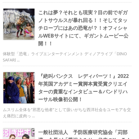
これは夢？それとも現実？目の前でギガ
ノトサウルスが暴れ回る！！そしてタッ
チロープにはあの恐竜が？！オフィシャ
ルWEBサイトにて、ギガントムービー公
開！！
体験型「恐竜」ライブエンターテインメント ディノアライブ「DINO
SAFARI ...
『絶叫パンクス レディパーツ！』2022
年英国アカデミー賞脚本賞受賞クリエイ
ターの貴重なインタビュー＆バンドリハ
ーサル映像初公開！
ムスリム全体を“邪悪な他者”として扱いがちな西洋社会をユーモアを交
え痛烈に皮肉っ ...
一般社団法人 予防医療研究協会「苅部