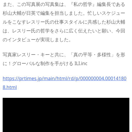
また、この写真展の写真集は、『私の哲学』編集長である
杉山大輔が日英で編集を担当しました。忙しいスケジュー
ルをこなすレスリー氏の仕事スタイルに共感した杉山大輔
は、レスリー氏の哲学をさらに広く伝えたいと願い、今回
のインタビューが実現しました。
写真家レスリー・キーと共に、「真の平等・多様性」を形
に！グローバルな制作を手がける ILI.inc
https://prtimes.jp/main/html/rd/p/000000004.00014180
8.html