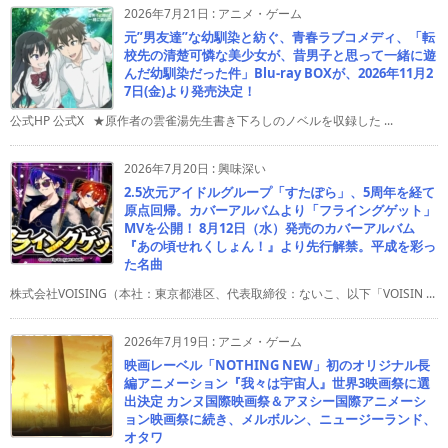
2026年7月21日
:
アニメ・ゲーム
元”男友達”な幼馴染と紡ぐ、青春ラブコメディ、「転
校先の清楚可憐な美少女が、昔男子と思って一緒に遊
んだ幼馴染だった件」Blu-ray BOXが、2026年11月2
7日(金)より発売決定！
公式HP 公式X ★原作者の雲雀湯先生書き下ろしのノベルを収録した ...
2026年7月20日
:
興味深い
2.5次元アイドルグループ「すたぽら」、5周年を経て
原点回帰。カバーアルバムより「フライングゲット」
MVを公開！ 8月12日（水）発売のカバーアルバム
『あの頃せれくしょん！』より先行解禁。平成を彩っ
た名曲
株式会社VOISING（本社：東京都港区、代表取締役：ないこ、以下「VOISIN ...
2026年7月19日
:
アニメ・ゲーム
映画レーベル「NOTHING NEW」初のオリジナル長
編アニメーション『我々は宇宙人』世界3映画祭に選
出決定 カンヌ国際映画祭＆アヌシー国際アニメーシ
ョン映画祭に続き、メルボルン、ニュージーランド、
オタワ