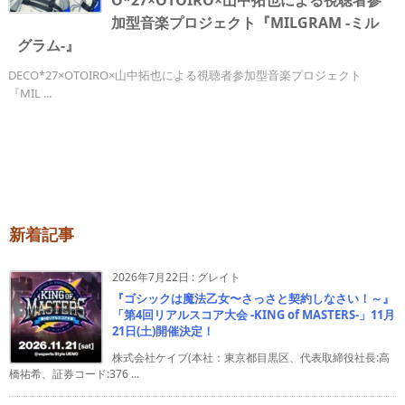
O*27×OTOIRO×山中拓也による視聴者参
加型音楽プロジェクト『MILGRAM -ミル
グラム-』
DECO*27×OTOIRO×山中拓也による視聴者参加型音楽プロジェクト
『MIL ...
新着記事
2026年7月22日
:
グレイト
『ゴシックは魔法乙女〜さっさと契約しなさい！～』
「第4回リアルスコア大会 -KING of MASTERS-」11月
21日(土)開催決定！
株式会社ケイブ(本社：東京都目黒区、代表取締役社長:高
橋祐希、証券コード:376 ...