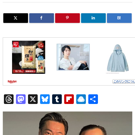
B!
T
M
X
Bl
T
Fl
R
共
h
a
u
u
ip
ai
有
re
st
e
m
b
n
a
o
sk
bl
o
d