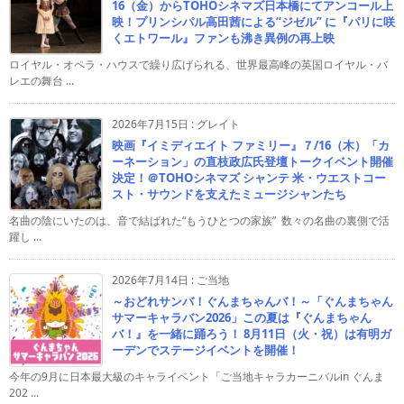
16（金）からTOHOシネマズ日本橋にてアンコール上
映！プリンシパル高田茜による“ジゼル” に『パリに咲
くエトワール』ファンも沸き異例の再上映
ロイヤル・オペラ・ハウスで繰り広げられる、世界最高峰の英国ロイヤル・バ
レエの舞台 ...
2026年7月15日
:
グレイト
映画『イミディエイト ファミリー』７/16（木）「カ
ーネーション」の直枝政広氏登壇トークイベント開催
決定！＠TOHOシネマズ シャンテ 米・ウエストコー
スト・サウンドを支えたミュージシャンたち
名曲の陰にいたのは、音で結ばれた“もうひとつの家族” 数々の名曲の裏側で活
躍し ...
2026年7月14日
:
ご当地
～おどれサンバ！ぐんまちゃんバ！～「ぐんまちゃん
サマーキャラバン2026」この夏は『ぐんまちゃん
バ！』を一緒に踊ろう！ 8月11日（火・祝）は有明ガ
ーデンでステージイベントを開催！
今年の9月に日本最大級のキャライベント「ご当地キャラカーニバルin ぐんま
202 ...