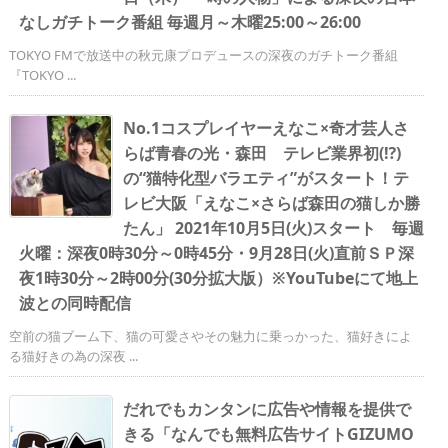
なしガチトーク番組 毎週月～木曜25:00～26:00
TOKYO FMで放送中の秋元康プロデュースの深夜のガチトーク番組
『TOKYO ...
No.1コスプレイヤーえなこ×奇才芸人さ
らば青春の光・森田 テレビ業界初(⁉)
の“猫特化型バラエティ”がスタート！テ
レビ大阪「えなこ×さらば森田の猫しか勝
たん」 2021年10月5日(火)スタート 毎週
火曜：深夜0時30分～0時45分・9月28日(火)直前ＳＰ深
夜1時30分～2時00分(30分拡大版）※YouTubeにて地上
波との同時配信
空前の猫ブーム下、猫の可愛さやその魅力に乗っかった、猫好きによ
る猫好きの為の深夜 ...
だれでもカンタンに広告や情報を提供で
きる「なんでも無料広告サイトGIZUMO