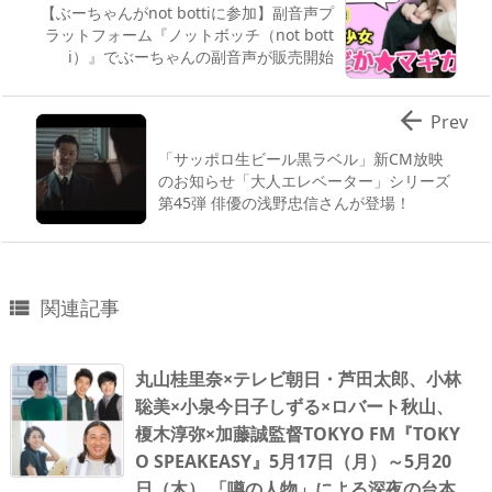
【ぶーちゃんがnot bottiに参加】副音声プ
ラットフォーム『ノットボッチ（not bott
i）』でぶーちゃんの副音声が販売開始

Prev
「サッポロ生ビール黒ラベル」新CM放映
のお知らせ「大人エレベーター」シリーズ
第45弾 俳優の浅野忠信さんが登場！
関連記事

丸山桂里奈×テレビ朝日・芦田太郎、小林
聡美×小泉今日子しずる×ロバート秋山、
榎木淳弥×加藤誠監督TOKYO FM『TOKY
O SPEAKEASY』5月17日（月）～5月20
日（木） 「噂の人物」による深夜の台本