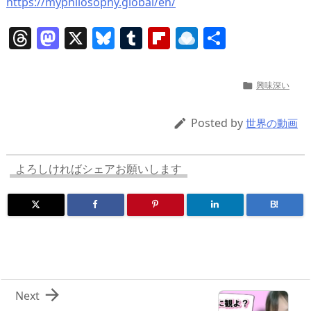
https://myphilosophy.global/en/
T
M
X
Bl
T
Fl
R
共
h
a
u
u
ip
ai
有
re
st
e
m
b
n
興味深い

a
o
sk
bl
o
d
d
d
y
r
ar
ro
Posted by

世界の動画
s
o
d
p.
n
io
よろしければシェアお願いします
B!

Next