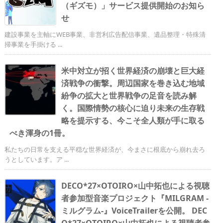
（ギズモ）」サービス提供開始のお知ら
せ
建設事業を主軸にWEB事業、非営利広告配信事業、遺品整理・特殊清
掃事業を手掛ける ...
米中対立が招く世界経済の崩壊と巨大経
済戦争の衝撃。周辺国家を巻き込む地域
紛争の拡大と世界戦争の足音を読み解
く。国際情勢の核心に迫り未来の生存戦
略を提示する、今こそ全人類が手に取る
べき渾身の1冊。
私たちの日常を支える平穏な世界経済が、今まさに根底から崩れ去ろ
うとしています。ア ...
DECO*27×OTOIRO×山中拓也による視聴
者参加型音楽プロジェクト『MILGRAM -
ミルグラム-』VoiceTrailerを公開。 DEC