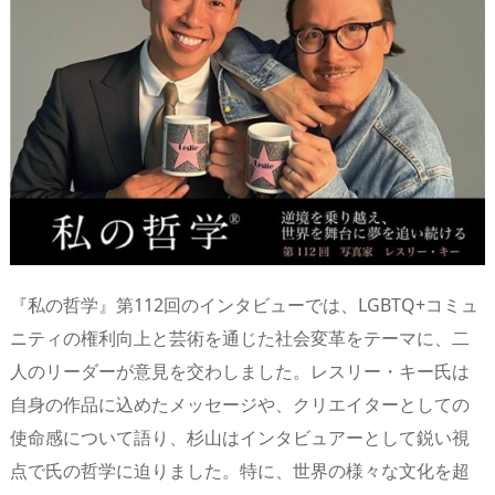
d
d
y
r
ar
ro
s
o
d
p.
n
io
『私の哲学』第112回のインタビューでは、LGBTQ+コミュ
ニティの権利向上と芸術を通じた社会変革をテーマに、二
人のリーダーが意見を交わしました。レスリー・キー氏は
自身の作品に込めたメッセージや、クリエイターとしての
使命感について語り、杉山はインタビュアーとして鋭い視
点で氏の哲学に迫りました。特に、世界の様々な文化を超