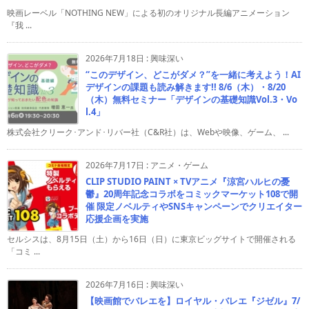
映画レーベル「NOTHING NEW」による初のオリジナル長編アニメーション
『我 ...
2026年7月18日
:
興味深い
“このデザイン、どこがダメ？”を一緒に考えよう！AI
デザインの課題も読み解きます!! 8/6（木）・8/20
（木）無料セミナー「デザインの基礎知識Vol.3・Vo
l.4」
株式会社クリーク･アンド･リバー社（C&R社）は、Webや映像、ゲーム、 ...
2026年7月17日
:
アニメ・ゲーム
CLIP STUDIO PAINT × TVアニメ『涼宮ハルヒの憂
鬱』20周年記念コラボをコミックマーケット108で開
催 限定ノベルティやSNSキャンペーンでクリエイター
応援企画を実施
セルシスは、8月15日（土）から16日（日）に東京ビッグサイトで開催される
「コミ ...
2026年7月16日
:
興味深い
【映画館でバレエを】ロイヤル・バレエ『ジゼル』7/