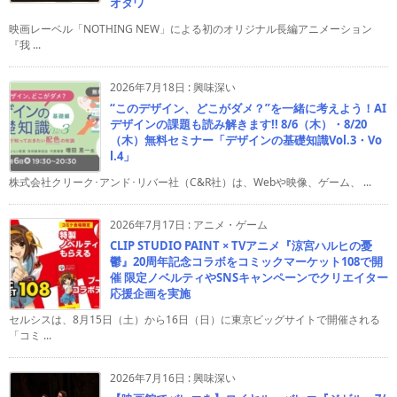
オタワ
映画レーベル「NOTHING NEW」による初のオリジナル長編アニメーション
『我 ...
2026年7月18日
:
興味深い
“このデザイン、どこがダメ？”を一緒に考えよう！AI
デザインの課題も読み解きます!! 8/6（木）・8/20
（木）無料セミナー「デザインの基礎知識Vol.3・Vo
l.4」
株式会社クリーク･アンド･リバー社（C&R社）は、Webや映像、ゲーム、 ...
2026年7月17日
:
アニメ・ゲーム
CLIP STUDIO PAINT × TVアニメ『涼宮ハルヒの憂
鬱』20周年記念コラボをコミックマーケット108で開
催 限定ノベルティやSNSキャンペーンでクリエイター
応援企画を実施
セルシスは、8月15日（土）から16日（日）に東京ビッグサイトで開催される
「コミ ...
2026年7月16日
:
興味深い