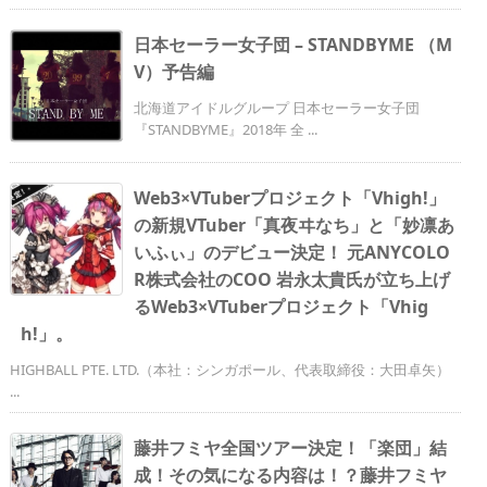
日本セーラー女子団 – STANDBYME （M
V）予告編
北海道アイドルグループ 日本セーラー女子団
『STANDBYME』2018年 全 ...
Web3×VTuberプロジェクト「Vhigh!」
の新規VTuber「真夜ヰなち」と「妙凛あ
いふぃ」のデビュー決定！ 元ANYCOLO
R株式会社のCOO 岩永太貴氏が立ち上げ
るWeb3×VTuberプロジェクト「Vhig
h!」。
HIGHBALL PTE. LTD.（本社：シンガポール、代表取締役：大田卓矢）
...
藤井フミヤ全国ツアー決定！「楽団」結
成！その気になる内容は！？藤井フミヤ