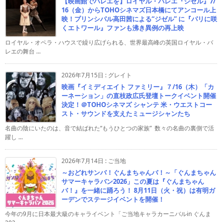
【映画館でバレエを】ロイヤル・バレエ『ジゼル』7/
16（金）からTOHOシネマズ日本橋にてアンコール上
映！プリンシパル高田茜による“ジゼル” に『パリに咲
くエトワール』ファンも沸き異例の再上映
ロイヤル・オペラ・ハウスで繰り広げられる、世界最高峰の英国ロイヤル・バ
レエの舞台 ...
2026年7月15日
:
グレイト
映画『イミディエイト ファミリー』７/16（木）「カ
ーネーション」の直枝政広氏登壇トークイベント開催
決定！＠TOHOシネマズ シャンテ 米・ウエストコー
スト・サウンドを支えたミュージシャンたち
名曲の陰にいたのは、音で結ばれた“もうひとつの家族” 数々の名曲の裏側で活
躍し ...
2026年7月14日
:
ご当地
～おどれサンバ！ぐんまちゃんバ！～「ぐんまちゃん
サマーキャラバン2026」この夏は『ぐんまちゃん
バ！』を一緒に踊ろう！ 8月11日（火・祝）は有明ガ
ーデンでステージイベントを開催！
今年の9月に日本最大級のキャライベント「ご当地キャラカーニバルin ぐんま