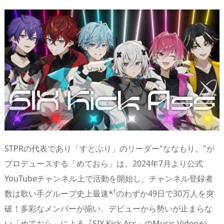
n
io
STPRの代表であり「すとぷり」のリーダー"ななもり。"が
プロデュースする「めておら」は、2024年7月より公式
YouTubeチャンネル上で活動を開始し、チャンネル登録者
数は歌い手グループ史上最速*¹のわずか49日で30万人を突
破！多彩なメンバーが揃い、デビューから勢いが止まらな
い「めておら」による『SIX Kick Ass』のMusic Videoが