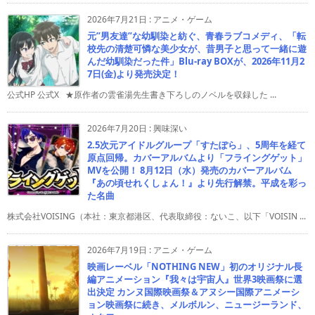
2026年7月21日
:
アニメ・ゲーム
元”男友達”な幼馴染と紡ぐ、青春ラブコメディ、「転
校先の清楚可憐な美少女が、昔男子と思って一緒に遊
んだ幼馴染だった件」Blu-ray BOXが、2026年11月2
7日(金)より発売決定！
公式HP 公式X ★原作者の雲雀湯先生書き下ろしのノベルを収録した ...
2026年7月20日
:
興味深い
2.5次元アイドルグループ「すたぽら」、5周年を経て
原点回帰。カバーアルバムより「フライングゲット」
MVを公開！ 8月12日（水）発売のカバーアルバム
『あの頃せれくしょん！』より先行解禁。平成を彩っ
た名曲
株式会社VOISING（本社：東京都港区、代表取締役：ないこ、以下「VOISIN ...
2026年7月19日
:
アニメ・ゲーム
映画レーベル「NOTHING NEW」初のオリジナル長
編アニメーション『我々は宇宙人』世界3映画祭に選
出決定 カンヌ国際映画祭＆アヌシー国際アニメーシ
ョン映画祭に続き、メルボルン、ニュージーランド、