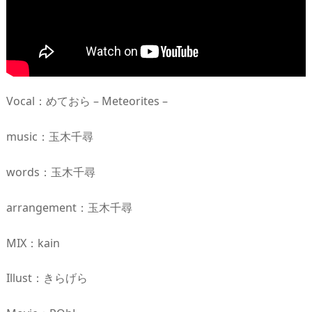
Vocal：めておら – Meteorites –
music：玉木千尋
words：玉木千尋
arrangement：玉木千尋
MIX：kain
Illust：きらげら