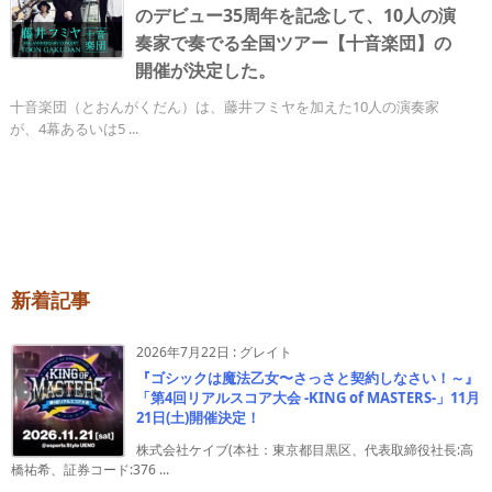
のデビュー35周年を記念して、10人の演
奏家で奏でる全国ツアー【十音楽団】の
開催が決定した。
十音楽団（とおんがくだん）は、藤井フミヤを加えた10人の演奏家
が、4幕あるいは5 ...
新着記事
2026年7月22日
:
グレイト
『ゴシックは魔法乙女〜さっさと契約しなさい！～』
「第4回リアルスコア大会 -KING of MASTERS-」11月
21日(土)開催決定！
株式会社ケイブ(本社：東京都目黒区、代表取締役社長:高
橋祐希、証券コード:376 ...