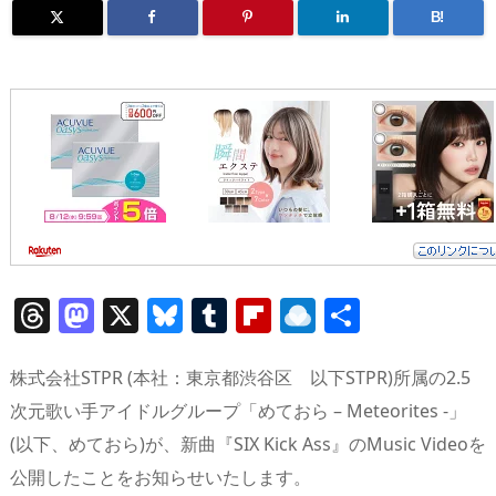
B!
T
M
X
Bl
T
Fl
R
共
h
a
u
u
ip
ai
有
re
st
e
m
b
n
株式会社STPR (本社：東京都渋谷区 以下STPR)所属の2.5
a
o
sk
bl
o
d
次元歌い手アイドルグループ「めておら – Meteorites -」
(以下、めておら)が、新曲『SIX Kick Ass』のMusic Videoを
d
d
y
r
ar
ro
公開したことをお知らせいたします。
s
o
d
p.