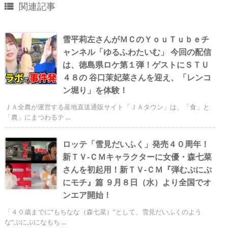
関連記事

雪平莉左さんがＭＣのＹｏｕＴｕｂｅチ
ャンネル「ゆるふわたいむ」 今回の配信
は、徳島県ロケ第１弾！ゲストにＳＴＵ
４８の 谷口茉妃菜さんを迎え、「レンコ
ン堀り」を体験！
ＪＡ全農が運営する産地直送通販サイト「ＪＡタウン」は、「食」と
「農」にまつわるテ ...
ロッテ「雪見だいふく」発売４０周年！
新ＴＶ-ＣＭキャラクターに女優・森七菜
さんを初起用！新ＴＶ-ＣＭ『弾むぷにぷ
にモチ』篇 ９月８日（水）より全国でオ
ンエア開始！
「４０歳までに“もちなな（森七菜）”として、雪見だいふくのよう
な“ぷにぷになもち ...