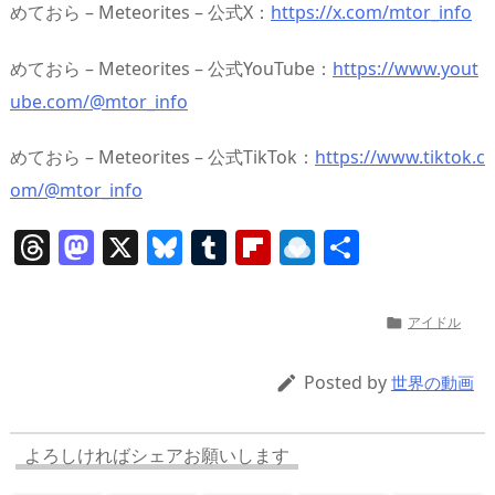
めておら – Meteorites – 公式X：
https://x.com/mtor_info
めておら – Meteorites – 公式YouTube：
https://www.yout
ube.com/@mtor_info
めておら – Meteorites – 公式TikTok：
https://www.tiktok.c
om/@mtor_info
T
M
X
Bl
T
Fl
R
共
h
a
u
u
ip
ai
有
re
st
e
m
b
n
アイドル

a
o
sk
bl
o
d
d
d
y
r
ar
ro
Posted by

世界の動画
s
o
d
p.
n
io
よろしければシェアお願いします