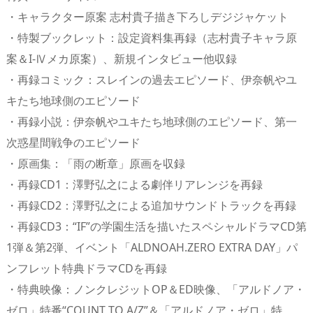
・キャラクター原案 志村貴子描き下ろしデジジャケット
・特製ブックレット：設定資料集再録（志村貴子キャラ原
案＆I-Ⅳメカ原案）、新規インタビュー他収録
・再録コミック：スレインの過去エピソード、伊奈帆やユ
キたち地球側のエピソード
・再録小説：伊奈帆やユキたち地球側のエピソード、第一
次惑星間戦争のエピソード
・原画集：「雨の断章」原画を収録
・再録CD1：澤野弘之による劇伴リアレンジを再録
・再録CD2：澤野弘之による追加サウンドトラックを再録
・再録CD3：“IF”の学園生活を描いたスペシャルドラマCD第
1弾＆第2弾、イベント「ALDNOAH.ZERO EXTRA DAY」パ
ンフレット特典ドラマCDを再録
・特典映像：ノンクレジットOP＆ED映像、「アルドノア・
ゼロ」特番“COUNT TO A/Z”＆「アルドノア・ゼロ」特