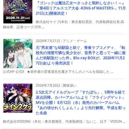
『ゴシックは魔法乙女〜さっさと契約しなさい！～』
「第4回リアルスコア大会 -KING of MASTERS-」11月
21日(土)開催決定！
株式会社ケイブ(本社：東京都目黒区、代表取締役社長:高
橋祐希、証券コード:376 ...
2026年7月21日
:
アニメ・ゲーム
元”男友達”な幼馴染と紡ぐ、青春ラブコメディ、「転
校先の清楚可憐な美少女が、昔男子と思って一緒に遊
んだ幼馴染だった件」Blu-ray BOXが、2026年11月2
7日(金)より発売決定！
公式HP 公式X ★原作者の雲雀湯先生書き下ろしのノベルを収録した ...
2026年7月20日
:
興味深い
2.5次元アイドルグループ「すたぽら」、5周年を経て
原点回帰。カバーアルバムより「フライングゲット」
MVを公開！ 8月12日（水）発売のカバーアルバム
『あの頃せれくしょん！』より先行解禁。平成を彩っ
た名曲
株式会社VOISING（本社：東京都港区、代表取締役：ないこ、以下「VOISIN ...