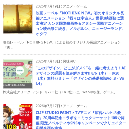
2026年7月19日
:
アニメ・ゲーム
映画レーベル「NOTHING NEW」初のオリジナル長
編アニメーション『我々は宇宙人』世界3映画祭に選
出決定 カンヌ国際映画祭＆アヌシー国際アニメーシ
ョン映画祭に続き、メルボルン、ニュージーランド、
オタワ
映画レーベル「NOTHING NEW」による初のオリジナル長編アニメーション
『我 ...
2026年7月18日
:
興味深い
“このデザイン、どこがダメ？”を一緒に考えよう！AI
デザインの課題も読み解きます!! 8/6（木）・8/20
（木）無料セミナー「デザインの基礎知識Vol.3・Vo
l.4」
株式会社クリーク･アンド･リバー社（C&R社）は、Webや映像、ゲーム、 ...
2026年7月17日
:
アニメ・ゲーム
CLIP STUDIO PAINT × TVアニメ『涼宮ハルヒの憂
鬱』20周年記念コラボをコミックマーケット108で開
催 限定ノベルティやSNSキャンペーンでクリエイター
応援企画を実施