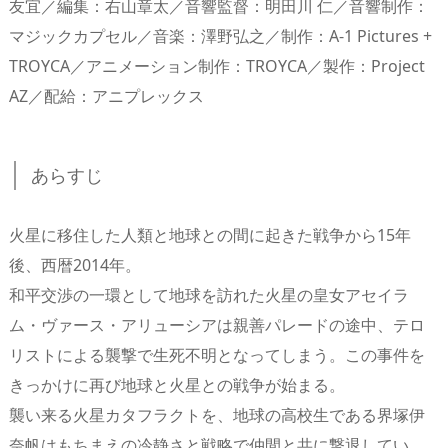
友宜／編集：右山章太／音響監督：明田川 仁／音響制作：
マジックカプセル／音楽：澤野弘之／制作：A-1 Pictures +
TROYCA／アニメーション制作：TROYCA／製作：Project
AZ／配給：アニプレックス
あらすじ
火星に移住した人類と地球との間に起きた戦争から15年
後、西暦2014年。
和平交渉の一環として地球を訪れた火星の皇女アセイラ
ム・ヴァース・アリューシアは親善パレードの途中、テロ
リストによる襲撃で生死不明となってしまう。この事件を
きっかけに再び地球と火星との戦争が始まる。
襲い来る火星カタフラクトを、地球の高校生である界塚伊
奈帆はもちまえの冷静さと戦略で仲間と共に撃退してい