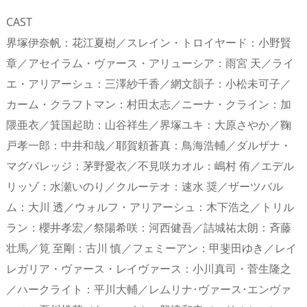
CAST
界塚伊奈帆：花江夏樹／スレイン・トロイヤード：小野賢
章／アセイラム・ヴァース・アリューシア：雨宮 天／ライ
エ・アリアーシュ：三澤紗千香／網文韻子：小松未可子／
カーム・クラフトマン：村田太志／ニーナ・クライン：加
隈亜衣／箕国起助：山谷祥生／界塚ユキ：大原さやか／鞠
戸孝一郎：中井和哉／耶賀頼蒼真：鳥海浩輔／ダルザナ・
マグバレッジ：茅野愛衣／不見咲カオル：嶋村 侑／エデル
リッゾ：水瀬いのり／クルーテオ：速水 奨／ザーツバル
ム：大川 透／ウォルフ・アリアーシュ：木下浩之／トリル
ラン：櫻井孝宏／祭陽希咲：河西健吾／詰城祐太朗：斉藤
壮馬／筧 至剛：古川 慎／フェミーアン：甲斐田ゆき／レイ
レガリア・ヴァース・レイヴァース：小川真司・菅生隆之
／ハークライト：平川大輔／レムリナ･ヴァース･エンヴァ