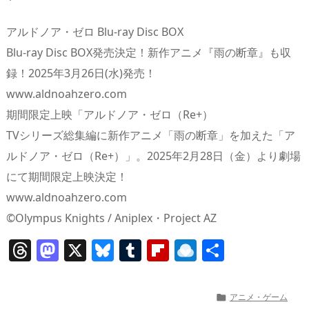
アルドノア・ゼロ Blu-ray Disc BOX
Blu-ray Disc BOX発売決定！新作アニメ『雨の断章』も収
録！2025年3月26日(水)発売！
www.aldnoahzero.com
期間限定上映「アルドノア・ゼロ（Re+）
TVシリーズ総集編に新作アニメ「雨の断章」を加えた「ア
ルドノア・ゼロ（Re+）」。2025年2月28日（金）より劇場
にて期間限定上映決定！
www.aldnoahzero.com
©Olympus Knights / Aniplex・Project AZ
T
M
X
Bl
T
Fl
R
共
h
a
u
u
ip
ai
有
re
st
e
m
b
n
アニメ・ゲーム
