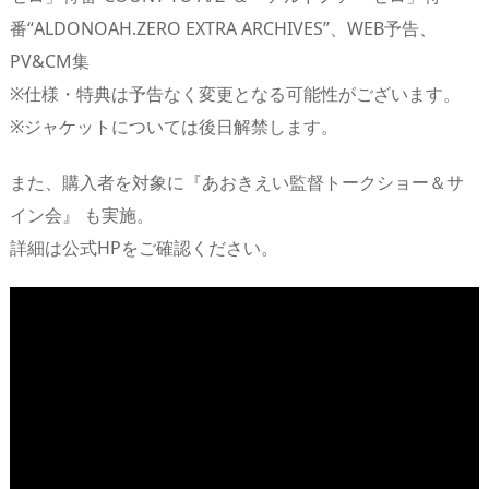
番“ALDONOAH.ZERO EXTRA ARCHIVES”、WEB予告、
PV&CM集
※仕様・特典は予告なく変更となる可能性がございます。
※ジャケットについては後日解禁します。
また、購入者を対象に『あおきえい監督トークショー＆サ
イン会』 も実施。
詳細は公式HPをご確認ください。