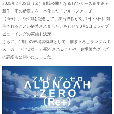
2025年2月28日（金）劇場公開となるTVシリーズ総集編＋
n
io
新作「雨の断章」を一本化した「アルドノア・ゼロ
（Re+）」の公開を記念して、舞台挨拶が3月1日・5日に開
催されることが解禁されました。あわせて3月5日はライブ
ビューイングの実施も決定！
さらに、1週目の来場者特典として「描き下ろしランダムポ
ストカード(全3種)」が配布されることや、劇場販売グッズ
の詳細も公開いたしました。