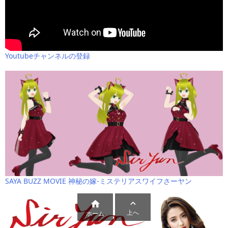
Youtubeチャンネルの登録
SAYA BUZZ MOVIE 神秘の嫁-ミステリアスワイフさーヤン


上へ
ホーム