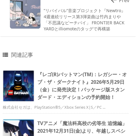
Prev
”リバイバル”音楽プロジェクト『Newtro』
4週連続リリース第3弾楽曲は竹内まりや
「不思議なピーチパイ」 FRONTIER BACK
YARDとilliomoteのタッグで再構築
関連記事

『レゴ(R)バットマン(TM)：レガシー・オ
ブ・ザ・ダークナイト』2026年5月29日
（金）に発売決定！パッケージ版スタン
ダード・エディションの予約開始！
株式会社セガは、PlayStation®5／Xbox Series X|S／PC ...
TVアニメ「魔法科高校の劣等生 追憶編」
2021年12月31日(金)より、年越しスペシ