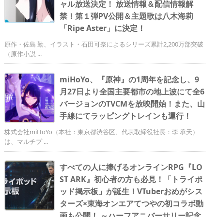
ャル放送決定！ 放送情報＆配信情報解
禁！第１弾PV公開＆主題歌は八木海莉
「Ripe Aster」に決定！
原作・佐島 勤、イラスト・石田可奈によるシリーズ累計2,200万部突破
（原作小説 ...
miHoYo、『原神』の1周年を記念し、9
月27日より全国主要都市の地上波にて全6
バージョンのTVCMを放映開始！また、山
手線にてラッピングトレインも運行！
株式会社miHoYo（本社：東京都渋谷区、代表取締役社長：李 承天）
は、マルチプ ...
すべての人に捧げるオンラインRPG『LO
ST ARK』初心者の方も必見！「トライポ
ッド掲示板」が誕生！VTuberおめがシス
ターズ×東海オンエアてつやの初コラボ動
画も公開！ ～ハーフアニバーサリー記念