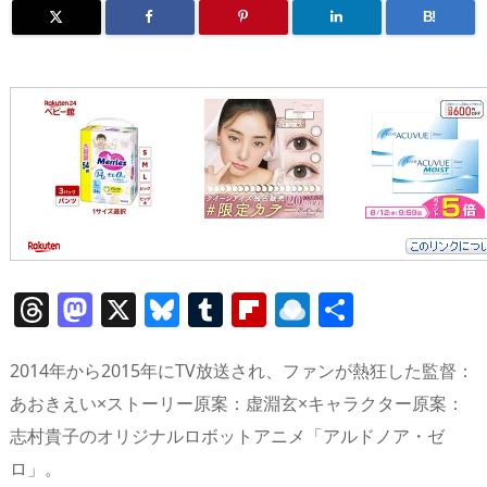
B!
T
M
X
Bl
T
Fl
R
共
h
a
u
u
ip
ai
有
re
st
e
m
b
n
2014年から2015年にTV放送され、ファンが熱狂した監督：
a
o
sk
bl
o
d
あおきえい×ストーリー原案：虚淵玄×キャラクター原案：
志村貴子のオリジナルロボットアニメ「アルドノア・ゼ
d
d
y
r
ar
ro
ロ」。
s
o
d
p.