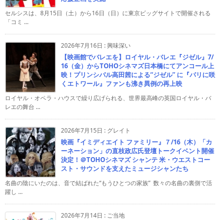
セルシスは、8月15日（土）から16日（日）に東京ビッグサイトで開催される
「コミ ...
2026年7月16日
:
興味深い
【映画館でバレエを】ロイヤル・バレエ『ジゼル』7/
16（金）からTOHOシネマズ日本橋にてアンコール上
映！プリンシパル高田茜による“ジゼル” に『パリに咲
くエトワール』ファンも沸き異例の再上映
ロイヤル・オペラ・ハウスで繰り広げられる、世界最高峰の英国ロイヤル・バ
レエの舞台 ...
2026年7月15日
:
グレイト
映画『イミディエイト ファミリー』７/16（木）「カ
ーネーション」の直枝政広氏登壇トークイベント開催
決定！＠TOHOシネマズ シャンテ 米・ウエストコー
スト・サウンドを支えたミュージシャンたち
名曲の陰にいたのは、音で結ばれた“もうひとつの家族” 数々の名曲の裏側で活
躍し ...
2026年7月14日
:
ご当地