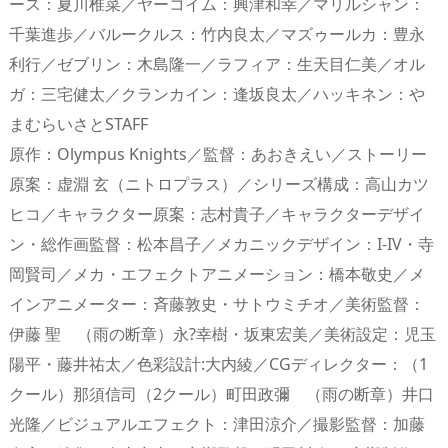
ース：夏川椎菜／ヤーコイム：興津和幸／マリルシャン：
千葉進歩／バルークルス：竹内良太／マズゥールカ：豊永
利行／ゼブリン：木島隆一／ラフィア：生天目仁美／オル
ガ：三宅健太／クランカイン：逢坂良太／ハッキネン：や
まむらいさとSTAFF
原作：Olympus Knights／監督：あおきえい／ストーリー
原案：虚淵 玄（ニトロプラス）／シリーズ構成：高山カツ
ヒコ／キャラクター原案：志村貴子／キャラクターデザイ
ン・総作画監督：松本昌子／メカニックデザイン：I-IV・寺
岡賢司／メカ・エフェクトアニメーション：橋本敬史／メ
インアニメーター：斉藤敦史・サトウミチオ／美術監督：
伊藤 聖 （雨の断章）永?幸樹・坂東宏美／美術設定：児玉
陽平・藤井祐太／色彩設計:大内綾／CGディレクター：（1
クール）那須信司（2クール）町田政彌 （雨の断章）井口
光隆／ビジュアルエフェクト：津田涼介／撮影監督：加藤