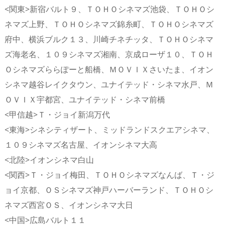
<関東>新宿バルト９、ＴＯＨＯシネマズ池袋、ＴＯＨＯシ
ネマズ上野、ＴＯＨＯシネマズ錦糸町、ＴＯＨＯシネマズ
府中、横浜ブルク１３、川崎チネチッタ、ＴＯＨＯシネマ
ズ海老名、１０９シネマズ湘南、京成ローザ１０、ＴＯＨ
Ｏシネマズららぽーと船橋、ＭＯＶＩＸさいたま、イオン
シネマ越谷レイクタウン、ユナイテッド・シネマ水戸、Ｍ
ＯＶＩＸ宇都宮、ユナイテッド・シネマ前橋
<甲信越>Ｔ・ジョイ新潟万代
<東海>シネシティザート、ミッドランドスクエアシネマ、
１０９シネマズ名古屋、イオンシネマ大高
<北陸>イオンシネマ白山
<関西>Ｔ・ジョイ梅田、ＴＯＨＯシネマズなんば、Ｔ・ジ
ョイ京都、ＯＳシネマズ神戸ハーバーランド、ＴＯＨＯシ
ネマズ西宮ＯＳ、イオンシネマ大日
<中国>広島バルト１１