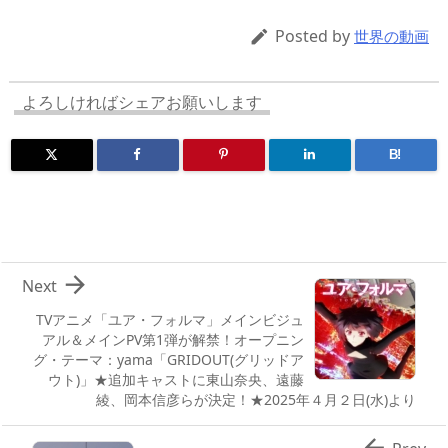
a
o
sk
bl
o
d
d
d
y
r
ar
ro
Posted by

世界の動画
s
o
d
p.
n
io
よろしければシェアお願いします
B!

Next
TVアニメ「ユア・フォルマ」メインビジュ
アル＆メインPV第1弾が解禁！オープニン
グ・テーマ：yama「GRIDOUT(グリッドア
ウト)」★追加キャストに東山奈央、遠藤
綾、岡本信彦らが決定！★2025年４月２日(水)より
