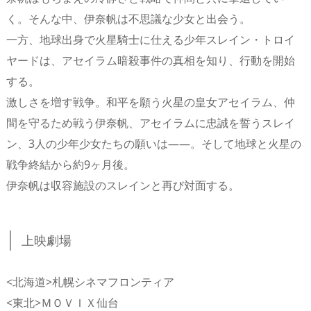
く。そんな中、伊奈帆は不思議な少女と出会う。
一方、地球出身で火星騎士に仕える少年スレイン・トロイ
ヤードは、アセイラム暗殺事件の真相を知り、行動を開始
する。
激しさを増す戦争。和平を願う火星の皇女アセイラム、仲
間を守るため戦う伊奈帆、アセイラムに忠誠を誓うスレイ
ン、3人の少年少女たちの願いは――。そして地球と火星の
戦争終結から約9ヶ月後。
伊奈帆は収容施設のスレインと再び対面する。
上映劇場
<北海道>札幌シネマフロンティア
<東北>ＭＯＶＩＸ仙台