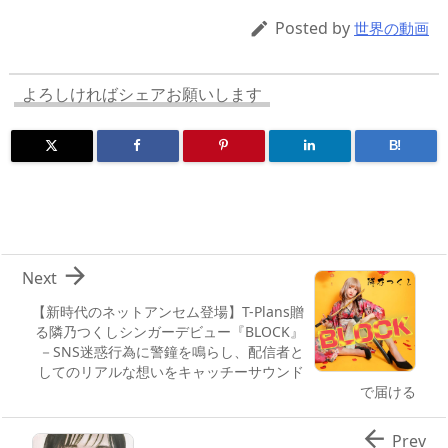
a
o
sk
bl
o
d
d
d
y
r
ar
ro
Posted by

世界の動画
s
o
d
p.
n
io
よろしければシェアお願いします
B!

Next
【新時代のネットアンセム登場】T-Plans贈
る隣乃つくしシンガーデビュー『BLOCK』
－SNS迷惑行為に警鐘を鳴らし、配信者と
してのリアルな想いをキャッチーサウンド
で届ける

Prev