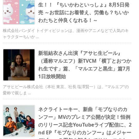
生！！ 『ちいかわといっしょ』8月5日発
売 ～お世話にお着替え、労働も？ちいか
わたちと仲良くなれる！～
株式会社バンダイ トイディビジョンは、漫画やアニメなどで人気のキ
ャラクターちいか ...
新垣結衣さん出演『アサヒ生ビール』
（通称マルエフ）新TVCM「横丁とおつか
れ生です」篇、「マルエフと黒生」篇7月
1日放映開始
アサヒビール株式会社（本社 東京、社長 塩澤賢一）は、“マルエフ”の
愛称で親しま ...
ネクライトーキー、新曲「モブなりのカ
ンフー」MVのプレミア公開が決定！恒例
のリリース記念YouTubeライブ配信に、2
nd EP『モブなりのカンフー』はメジャー