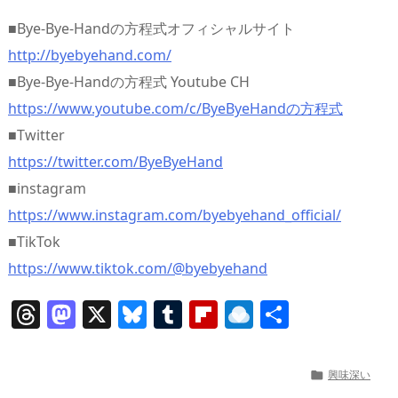
■Bye-Bye-Handの方程式オフィシャルサイト
http://byebyehand.com/
■Bye-Bye-Handの方程式 Youtube CH
https://www.youtube.com/c/ByeByeHandの方程式
■Twitter
https://twitter.com/ByeByeHand
■instagram
https://www.instagram.com/byebyehand_official/
■TikTok
https://www.tiktok.com/@byebyehand
T
M
X
Bl
T
Fl
R
共
h
a
u
u
ip
ai
有
re
st
e
m
b
n
興味深い
