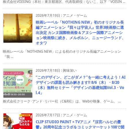
株式会社VOISING（本社：東京都港区、代表取締役：ないこ、以下「VOISIN ...
2026年7月19日
:
アニメ・ゲーム
映画レーベル「NOTHING NEW」初のオリジナル長
編アニメーション『我々は宇宙人』世界3映画祭に選
出決定 カンヌ国際映画祭＆アヌシー国際アニメーシ
ョン映画祭に続き、メルボルン、ニュージーランド、
オタワ
映画レーベル「NOTHING NEW」による初のオリジナル長編アニメーション
『我 ...
2026年7月18日
:
興味深い
“このデザイン、どこがダメ？”を一緒に考えよう！AI
デザインの課題も読み解きます!! 8/6（木）・8/20
（木）無料セミナー「デザインの基礎知識Vol.3・Vo
l.4」
株式会社クリーク･アンド･リバー社（C&R社）は、Webや映像、ゲーム、 ...
2026年7月17日
:
アニメ・ゲーム
CLIP STUDIO PAINT × TVアニメ『涼宮ハルヒの憂
鬱』20周年記念コラボをコミックマーケット108で開