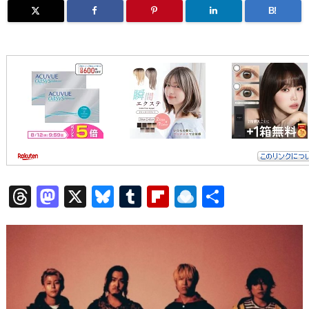
B!
T
M
X
Bl
T
Fl
R
共
h
a
u
u
ip
ai
有
re
st
e
m
b
n
a
o
sk
bl
o
d
d
d
y
r
ar
ro
s
o
d
p.