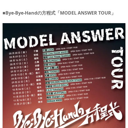
■Bye-Bye-Handの方程式「MODEL ANSWER TOUR」