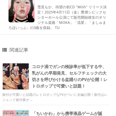
雪見もか、待望の初CD "Wish" リリース決
定！2025年4月11日（金）豊洲シビックセ
ンターホール公演にて販売開始彼女のオリ
ジナル楽曲「MOKA」「流星」「ましゅま
ろほいっぷ」の3曲を収録。 TU
関連記事

コロナ渦でガンの検診率が低下する中、
乳がんの早期発見、セルフチェックの大
切さを呼びかける盆踊りのPVが公開！レ
トロポップで可愛いと話題！
振付が可愛いと話題のレトロポップなPVがついに全編公開！振付はレ
ジェンド振付家が ...
「ちいかわ」から携帯液晶ゲームが誕