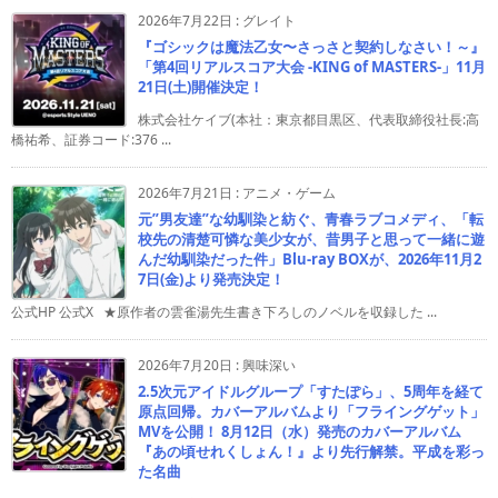
2026年7月22日
:
グレイト
『ゴシックは魔法乙女〜さっさと契約しなさい！～』
「第4回リアルスコア大会 -KING of MASTERS-」11月
21日(土)開催決定！
株式会社ケイブ(本社：東京都目黒区、代表取締役社長:高
橋祐希、証券コード:376 ...
2026年7月21日
:
アニメ・ゲーム
元”男友達”な幼馴染と紡ぐ、青春ラブコメディ、「転
校先の清楚可憐な美少女が、昔男子と思って一緒に遊
んだ幼馴染だった件」Blu-ray BOXが、2026年11月2
7日(金)より発売決定！
公式HP 公式X ★原作者の雲雀湯先生書き下ろしのノベルを収録した ...
2026年7月20日
:
興味深い
2.5次元アイドルグループ「すたぽら」、5周年を経て
原点回帰。カバーアルバムより「フライングゲット」
MVを公開！ 8月12日（水）発売のカバーアルバム
『あの頃せれくしょん！』より先行解禁。平成を彩っ
た名曲