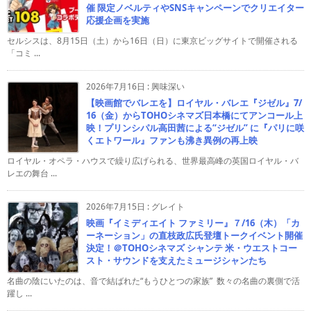
催 限定ノベルティやSNSキャンペーンでクリエイター
応援企画を実施
セルシスは、8月15日（土）から16日（日）に東京ビッグサイトで開催される
「コミ ...
2026年7月16日
:
興味深い
【映画館でバレエを】ロイヤル・バレエ『ジゼル』7/
16（金）からTOHOシネマズ日本橋にてアンコール上
映！プリンシパル高田茜による“ジゼル” に『パリに咲
くエトワール』ファンも沸き異例の再上映
ロイヤル・オペラ・ハウスで繰り広げられる、世界最高峰の英国ロイヤル・バ
レエの舞台 ...
2026年7月15日
:
グレイト
映画『イミディエイト ファミリー』７/16（木）「カ
ーネーション」の直枝政広氏登壇トークイベント開催
決定！＠TOHOシネマズ シャンテ 米・ウエストコー
スト・サウンドを支えたミュージシャンたち
名曲の陰にいたのは、音で結ばれた“もうひとつの家族” 数々の名曲の裏側で活
躍し ...