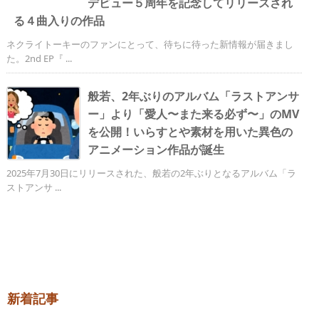
デビュー５周年を記念してリリースされ
る４曲入りの作品
ネクライトーキーのファンにとって、待ちに待った新情報が届きまし
た。2nd EP『 ...
般若、2年ぶりのアルバム「ラストアンサ
ー」より「愛人〜また来る必ず〜」のMV
を公開！いらすとや素材を用いた異色の
アニメーション作品が誕生
2025年7月30日にリリースされた、般若の2年ぶりとなるアルバム「ラ
ストアンサ ...
新着記事