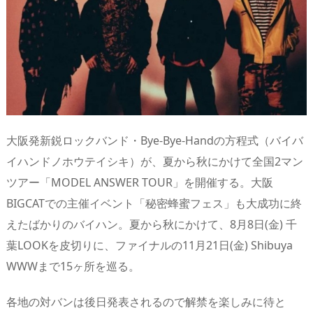
n
io
大阪発新鋭ロックバンド・Bye-Bye-Handの方程式（バイバ
イハンドノホウテイシキ）が、夏から秋にかけて全国2マン
ツアー「MODEL ANSWER TOUR」を開催する。大阪
BIGCATでの主催イベント「秘密蜂蜜フェス」も大成功に終
えたばかりのバイハン。夏から秋にかけて、8月8日(金) 千
葉LOOKを皮切りに、ファイナルの11月21日(金) Shibuya
WWWまで15ヶ所を巡る。
各地の対バンは後日発表されるので解禁を楽しみに待と