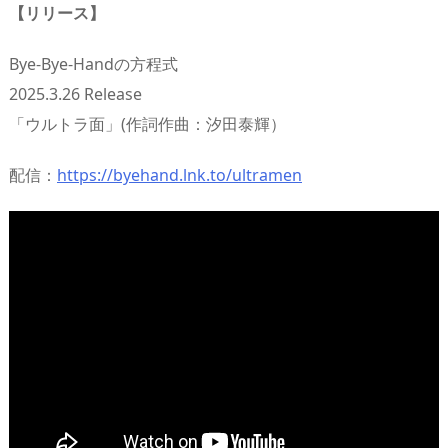
【リリース】
Bye-Bye-Handの方程式
2025.3.26 Release
「ウルトラ面」(作詞作曲：汐田泰輝）
配信：
https://byehand.lnk.to/ultramen