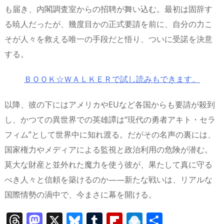
も届き、内閣調査室からの招聘が舞い込む。最初は固辞す
る暁人だったが、幾度目かの正式要請を前に、自分の力こ
そが人々を救える唯一の手段だと悟り、ついに受諾を決意
する。
ＢＯＯＫ☆ＷＡＬＫＥＲで試し読みもできます。
以降、彼の下にはアメリカやEUなど各国からも要請が殺到
し、かつての異世界での英雄譚は“現代の勇者アキト・セラ
フィム”として世界中に知れ渡る。だがその名声の裏には、
国家権力やメディアによる監視と政治利用の危険が潜む。
莫大な財産と並外れた魔力を使う彼が、果たして真に守る
べき人々と信頼を築けるのか――新たな戦いは、リアルな
国際情勢の渦中で、今まさに幕を開ける。
T
M
X
Bl
T
Fl
R
共