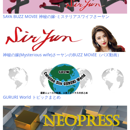
SAYA BUZZ MOVIE 神秘の嫁-ミステリアスワイフさーヤン
神秘の嫁(Mysterious wife)さーヤンのBUZZ MOVIE（バズ動画）
GURURI World トピックまとめ