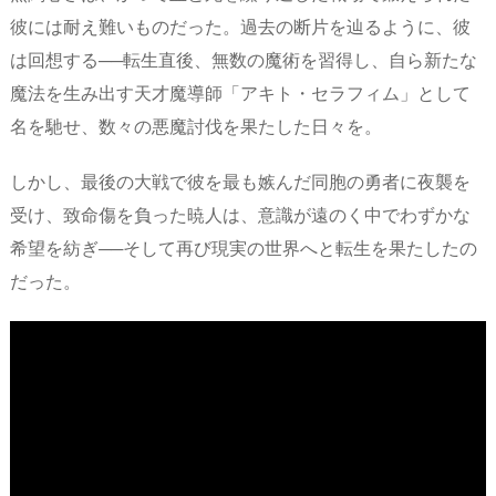
彼には耐え難いものだった。過去の断片を辿るように、彼
は回想する──転生直後、無数の魔術を習得し、自ら新たな
魔法を生み出す天才魔導師「アキト・セラフィム」として
名を馳せ、数々の悪魔討伐を果たした日々を。
しかし、最後の大戦で彼を最も嫉んだ同胞の勇者に夜襲を
受け、致命傷を負った暁人は、意識が遠のく中でわずかな
希望を紡ぎ──そして再び現実の世界へと転生を果たしたの
だった。