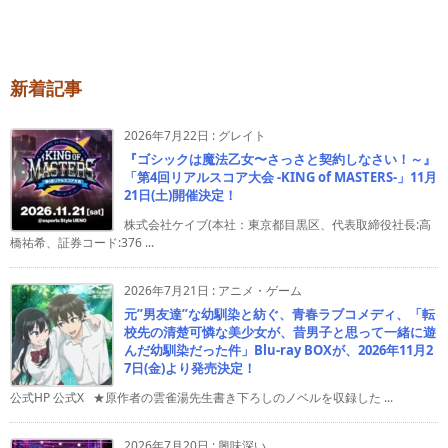
新着記事
2026年7月22日
:
グレイト
『ゴシックは魔法乙女〜さっさと契約しなさい！～』
「第4回リアルスコア大会 -KING of MASTERS-」11月
21日(土)開催決定！
株式会社ケイブ(本社：東京都目黒区、代表取締役社長:高
橋祐希、証券コード:376 ...
2026年7月21日
:
アニメ・ゲーム
元”男友達”な幼馴染と紡ぐ、青春ラブコメディ、「転
校先の清楚可憐な美少女が、昔男子と思って一緒に遊
んだ幼馴染だった件」Blu-ray BOXが、2026年11月2
7日(金)より発売決定！
公式HP 公式X ★原作者の雲雀湯先生書き下ろしのノベルを収録した ...
2026年7月20日
:
興味深い