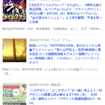
2.5次元アイドルグループ「すたぽら」、5周年を経て
原点回帰。カバーアルバムより「フライングゲット」
MVを公開！ 8月12日（水）発売のカバーアルバム
『あの頃せれくしょん！』より先行解禁。平成を彩っ
た名曲
株式会社VOISING（本社：東京都港区、代表取締役：ないこ、以下「VOISIN ...
2026年7月19日
:
アニメ・ゲーム
映画レーベル「NOTHING NEW」初のオリジナル長
編アニメーション『我々は宇宙人』世界3映画祭に選
出決定 カンヌ国際映画祭＆アヌシー国際アニメーシ
ョン映画祭に続き、メルボルン、ニュージーランド、
オタワ
映画レーベル「NOTHING NEW」による初のオリジナル長編アニメーション
『我 ...
2026年7月18日
:
興味深い
“このデザイン、どこがダメ？”を一緒に考えよう！AI
デザインの課題も読み解きます!! 8/6（木）・8/20
（木）無料セミナー「デザインの基礎知識Vol.3・Vo
l.4」