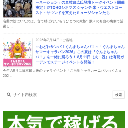
ーネーション」の直枝政広氏登壇トークイベント開催
決定！＠TOHOシネマズ シャンテ 米・ウエストコー
スト・サウンドを支えたミュージシャンたち
名曲の陰にいたのは、音で結ばれた“もうひとつの家族” 数々の名曲の裏側で活
躍し ...
2026年7月14日
:
ご当地
～おどれサンバ！ぐんまちゃんバ！～「ぐんまちゃん
サマーキャラバン2026」この夏は『ぐんまちゃん
バ！』を一緒に踊ろう！ 8月11日（火・祝）は有明ガ
ーデンでステージイベントを開催！
今年の9月に日本最大級のキャライベント「ご当地キャラカーニバルin ぐんま
202 ...