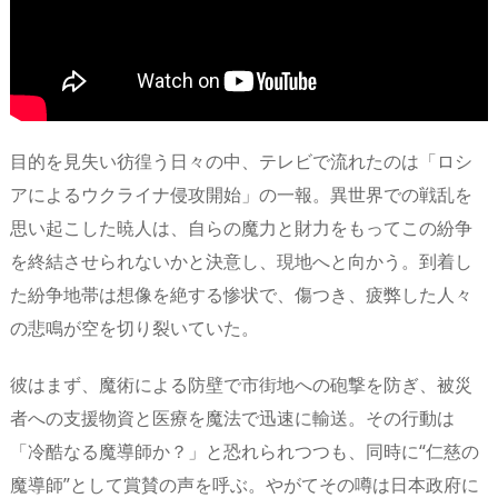
目的を見失い彷徨う日々の中、テレビで流れたのは「ロシ
アによるウクライナ侵攻開始」の一報。異世界での戦乱を
思い起こした暁人は、自らの魔力と財力をもってこの紛争
を終結させられないかと決意し、現地へと向かう。到着し
た紛争地帯は想像を絶する惨状で、傷つき、疲弊した人々
の悲鳴が空を切り裂いていた。
彼はまず、魔術による防壁で市街地への砲撃を防ぎ、被災
者への支援物資と医療を魔法で迅速に輸送。その行動は
「冷酷なる魔導師か？」と恐れられつつも、同時に“仁慈の
魔導師”として賞賛の声を呼ぶ。やがてその噂は日本政府に