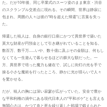
た。だが10年後、同じ卒業式のスーツ姿のまま東京・渋谷
のスクランブル交差点に現れる。その瞬間、世界は静寂に
包まれ、周囲の人々は彼の“時を超えた帰還”に言葉を失っ
た。
帰還した暁人は、自身の銀行口座にかつて異世界で築いた
莫大な財産が円預金として引き継がれていることを知る。
数百万、数千万……いや、数十億に及ぶその金額は、何もし
なくても一生遊んで暮らせるほどの膨大な額だった。一
方、異世界で培った魔力も健在で、試しに街灯の光を手で
操る小さな魔術を行ったところ、静かに光が揺らいで人々
を驚かせる。
だが、暁人の胸には深い寂寥が広がっていた。安全で豊か
な平和利権の渦中にある現代日本人の“平和ボケ”とも言える
無関心さは、かつて血と死を繰り返した戦場で鍛えられた