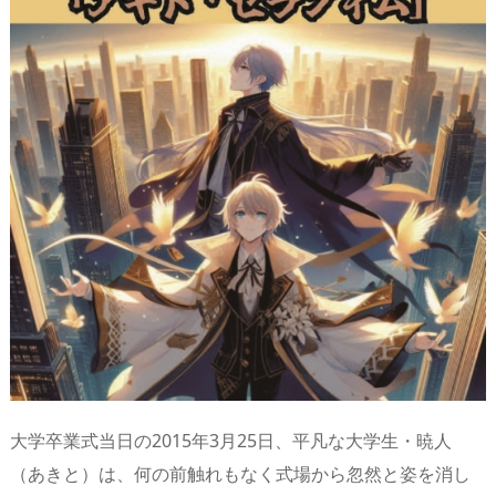
d
d
y
r
ar
ro
s
o
d
p.
n
io
大学卒業式当日の2015年3月25日、平凡な大学生・暁人
（あきと）は、何の前触れもなく式場から忽然と姿を消し