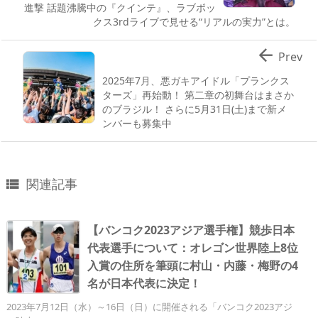
進撃 話題沸騰中の『クインテ』、ラブボッ
クス3rdライブで見せる“リアルの実力”とは。

Prev
2025年7月、悪ガキアイドル「プランクス
ターズ」再始動！ 第二章の初舞台はまさか
のブラジル！ さらに5月31日(土)まで新メ
ンバーも募集中
関連記事

【バンコク2023アジア選手権】競歩日本
代表選手について：オレゴン世界陸上8位
入賞の住所を筆頭に村山・内藤・梅野の4
名が日本代表に決定！
2023年7月12日（水）～16日（日）に開催される「バンコク2023アジ