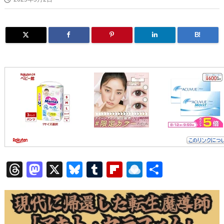
B!
T
M
X
Bl
T
Fl
R
共
h
a
u
u
ip
ai
有
re
st
e
m
b
n
a
o
sk
bl
o
d