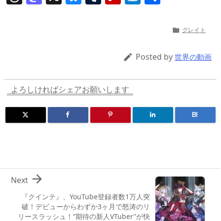
h
a
u
u
ip
ai
有
re
st
e
m
b
n
グレイト

a
o
sk
bl
o
d
d
d
y
r
ar
ro
Posted by

世界の動画
s
o
d
p.
n
io
よろしければシェアお願いします
B!

Next
『クインテ』、YouTube登録者数1万人突
破！デビューからわずか3ヶ月で怒涛のリ
リースラッシュ！“期待の新人VTuber”が快