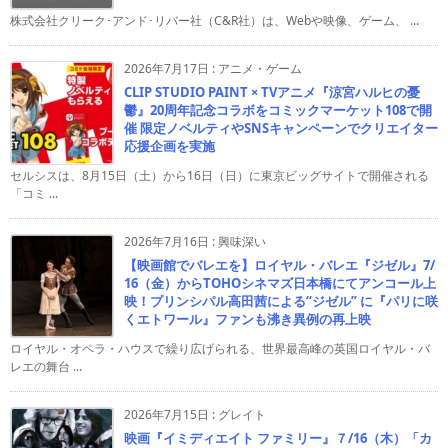
株式会社クリーク･アンド･リバー社（C&R社）は、Webや映像、ゲーム、 ...
2026年7月17日
:
アニメ・ゲーム
CLIP STUDIO PAINT × TVアニメ『涼宮ハルヒの憂
鬱』20周年記念コラボをコミックマーケット108で開
催 限定ノベルティやSNSキャンペーンでクリエイター
応援企画を実施
セルシスは、8月15日（土）から16日（日）に東京ビッグサイトで開催される
「コミ ...
2026年7月16日
:
興味深い
【映画館でバレエを】ロイヤル・バレエ『ジゼル』7/
16（金）からTOHOシネマズ日本橋にてアンコール上
映！プリンシパル高田茜による“ジゼル” に『パリに咲
くエトワール』ファンも沸き異例の再上映
ロイヤル・オペラ・ハウスで繰り広げられる、世界最高峰の英国ロイヤル・バ
レエの舞台 ...
2026年7月15日
:
グレイト
映画『イミディエイト ファミリー』７/16（木）「カ