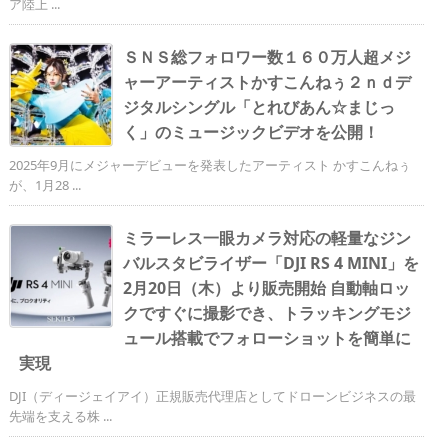
ア陸上 ...
ＳＮＳ総フォロワー数１６０万人超メジ
ャーアーティストかすこんねぅ２ｎｄデ
ジタルシングル「とれびあん☆まじっ
く」のミュージックビデオを公開！
2025年9月にメジャーデビューを発表したアーティスト かすこんねぅ
が、1月28 ...
ミラーレス一眼カメラ対応の軽量なジン
バルスタビライザー「DJI RS 4 MINI」を
2月20日（木）より販売開始 自動軸ロッ
クですぐに撮影でき、トラッキングモジ
ュール搭載でフォローショットを簡単に
実現
DJI（ディージェイアイ）正規販売代理店としてドローンビジネスの最
先端を支える株 ...