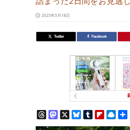
詰まった2日間をお見逃し
2025年5月18日

Twitter
Facebook
T
M
X
Bl
T
Fl
R
h
a
u
u
ip
ai