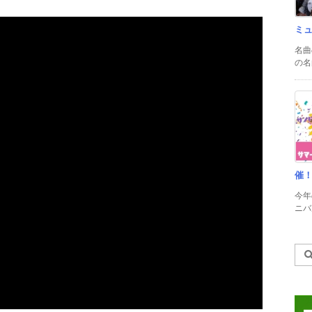
ミ
名曲
の名
催
今年
ニバル