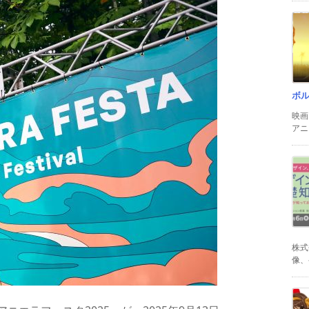
ボ
映画
アニ
株式
像、