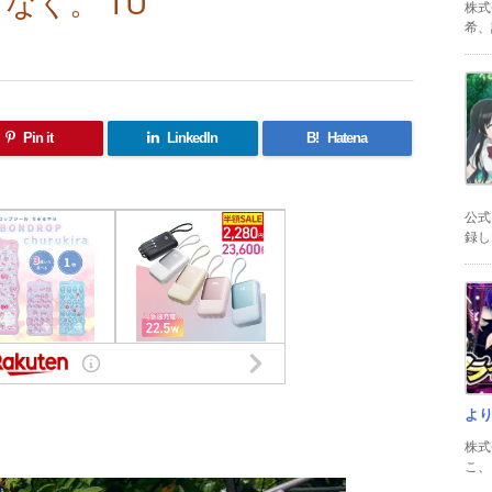
なく。 TU
株式
希、証
Pin it
LinkedIn
B!
Hatena
公式
録した
よ
共
株式
有
こ、以