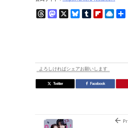
T
M
X
Bl
T
Fl
R
h
a
u
u
ip
ai
re
st
e
m
b
n
a
o
sk
bl
o
d
d
d
y
r
ar
ro
s
o
d
p.
n
io
よろしければシェアお願いします
Twitter
Facebook

Pr