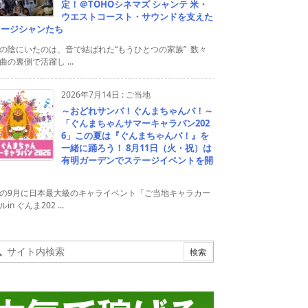
定！＠TOHOシネマズ シャンテ 米・
ウエストコースト・サウンドを支えた
ュージシャンたち
の陰にいたのは、音で結ばれた“もうひとつの家族” 数々
曲の裏側で活躍し ...
2026年7月14日
:
ご当地
～おどれサンバ！ぐんまちゃんバ！～
「ぐんまちゃんサマーキャラバン202
6」この夏は『ぐんまちゃんバ！』を
一緒に踊ろう！ 8月11日（火・祝）は
有明ガーデンでステージイベントを開
！
の9月に日本最大級のキャライベント「ご当地キャラカー
in ぐんま202 ...