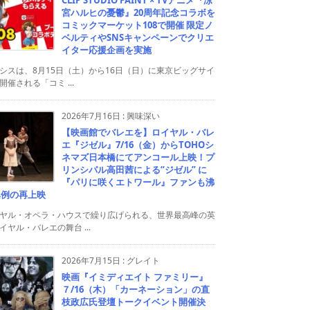
宮ハルヒの憂鬱』20周年記念コラボを
コミックマーケット108で開催 限定ノ
ベルティやSNSキャンペーンでクリエ
イター応援企画を実施
シスは、8月15日（土）から16日（日）に東京ビッグサイ
開催される「コミ ...
2026年7月16日
:
興味深い
【映画館でバレエを】ロイヤル・バレ
エ『ジゼル』7/16（金）からTOHOシ
ネマズ日本橋にてアンコール上映！プ
リンシパル高田茜による“ジゼル” に
『パリに咲くエトワール』ファンも沸
異例の再上映
ヤル・オペラ・ハウスで繰り広げられる、世界最高峰の英
イヤル・バレエの舞台 ...
2026年7月15日
:
グレイト
映画『イミディエイト ファミリー』
７/16（木）「カーネーション」の直
枝政広氏登壇トークイベント開催決