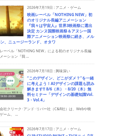
2026年7月19日
:
アニメ・ゲーム
映画レーベル「NOTHING NEW」初
のオリジナル長編アニメーション
『我々は宇宙人』世界3映画祭に選出
決定 カンヌ国際映画祭＆アヌシー国
際アニメーション映画祭に続き、メル
ルン、ニュージーランド、オタワ
レーベル「NOTHING NEW」による初のオリジナル長編
メーション『我 ...
2026年7月18日
:
興味深い
“このデザイン、どこがダメ？”を一緒
に考えよう！AIデザインの課題も読み
解きます!! 8/6（木）・8/20（木）無
料セミナー「デザインの基礎知識Vol.
3・Vol.4」
会社クリーク･アンド･リバー社（C&R社）は、Webや映
ゲーム、 ...
2026年7月17日
:
アニメ・ゲーム
CLIP STUDIO PAINT × TVアニメ『涼