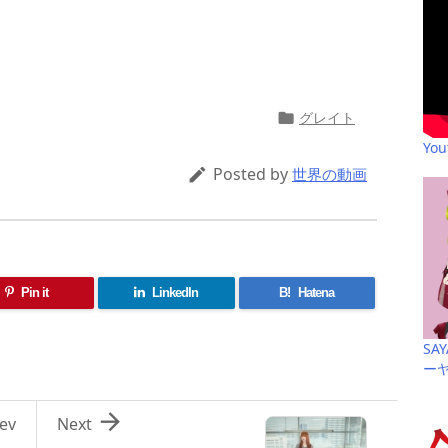
共
有
グレイト

Yo
Posted by

世界の動画
Pin it
LinkedIn
B!
Hatena
SA
ー

ev
Next