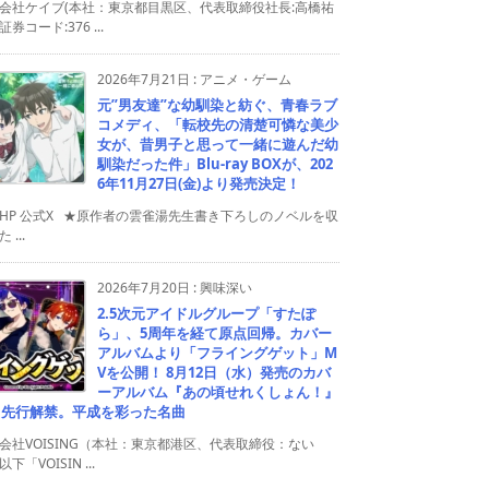
会社ケイブ(本社：東京都目黒区、代表取締役社長:高橋祐
券コード:376 ...
2026年7月21日
:
アニメ・ゲーム
元”男友達”な幼馴染と紡ぐ、青春ラブ
コメディ、「転校先の清楚可憐な美少
女が、昔男子と思って一緒に遊んだ幼
馴染だった件」Blu-ray BOXが、202
6年11月27日(金)より発売決定！
HP 公式X ★原作者の雲雀湯先生書き下ろしのノベルを収
 ...
2026年7月20日
:
興味深い
2.5次元アイドルグループ「すたぽ
ら」、5周年を経て原点回帰。カバー
アルバムより「フライングゲット」M
Vを公開！ 8月12日（水）発売のカバ
ーアルバム『あの頃せれくしょん！』
り先行解禁。平成を彩った名曲
会社VOISING（本社：東京都港区、代表取締役：ない
下「VOISIN ...