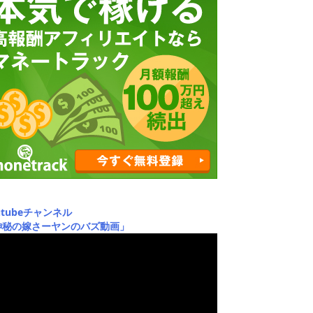
utubeチャンネル
神秘の嫁さーヤンのバズ動画」