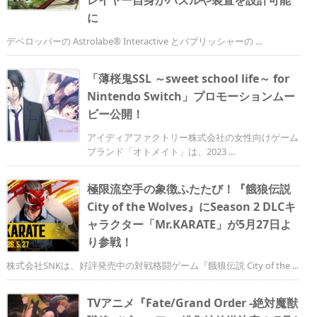
に
デベロッパーの Astrolabe® Interactive とパブリッシャーの ...
「薄桜鬼SSL ～sweet school life～ for
Nintendo Switch」プロモーションムー
ビー公開！
アイディアファクトリー株式会社の女性向けゲーム
ブランド「オトメイト」は、2023 ...
極限流空手の象徴ふたたび！『餓狼伝説
City of the Wolves』にSeason 2 DLCキ
ャラクター「Mr.KARATE」が5月27日よ
り参戦！
株式会社SNKは、好評発売中の対戦格闘ゲーム『餓狼伝説 City of the ...
TVアニメ『Fate/Grand Order -絶対魔獣