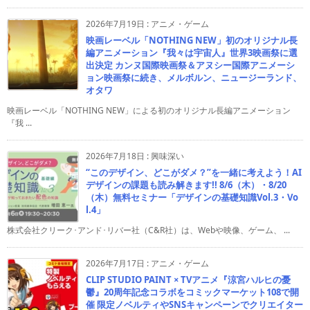
2026年7月19日
:
アニメ・ゲーム
映画レーベル「NOTHING NEW」初のオリジナル長
編アニメーション『我々は宇宙人』世界3映画祭に選
出決定 カンヌ国際映画祭＆アヌシー国際アニメーシ
ョン映画祭に続き、メルボルン、ニュージーランド、
オタワ
映画レーベル「NOTHING NEW」による初のオリジナル長編アニメーション
『我 ...
2026年7月18日
:
興味深い
“このデザイン、どこがダメ？”を一緒に考えよう！AI
デザインの課題も読み解きます!! 8/6（木）・8/20
（木）無料セミナー「デザインの基礎知識Vol.3・Vo
l.4」
株式会社クリーク･アンド･リバー社（C&R社）は、Webや映像、ゲーム、 ...
2026年7月17日
:
アニメ・ゲーム
CLIP STUDIO PAINT × TVアニメ『涼宮ハルヒの憂
鬱』20周年記念コラボをコミックマーケット108で開
催 限定ノベルティやSNSキャンペーンでクリエイター