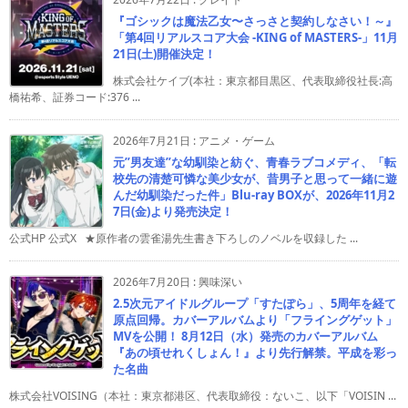
『ゴシックは魔法乙女〜さっさと契約しなさい！～』
「第4回リアルスコア大会 -KING of MASTERS-」11月
21日(土)開催決定！
株式会社ケイブ(本社：東京都目黒区、代表取締役社長:高
橋祐希、証券コード:376 ...
2026年7月21日
:
アニメ・ゲーム
元”男友達”な幼馴染と紡ぐ、青春ラブコメディ、「転
校先の清楚可憐な美少女が、昔男子と思って一緒に遊
んだ幼馴染だった件」Blu-ray BOXが、2026年11月2
7日(金)より発売決定！
公式HP 公式X ★原作者の雲雀湯先生書き下ろしのノベルを収録した ...
2026年7月20日
:
興味深い
2.5次元アイドルグループ「すたぽら」、5周年を経て
原点回帰。カバーアルバムより「フライングゲット」
MVを公開！ 8月12日（水）発売のカバーアルバム
『あの頃せれくしょん！』より先行解禁。平成を彩っ
た名曲
株式会社VOISING（本社：東京都港区、代表取締役：ないこ、以下「VOISIN ...