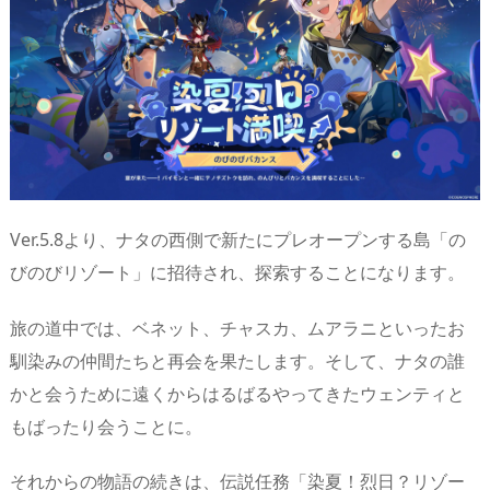
Ver.5.8より、ナタの西側で新たにプレオープンする島「の
びのびリゾート」に招待され、探索することになります。
旅の道中では、ベネット、チャスカ、ムアラニといったお
馴染みの仲間たちと再会を果たします。そして、ナタの誰
かと会うために遠くからはるばるやってきたウェンティと
もばったり会うことに。
それからの物語の続きは、伝説任務「染夏！烈日？リゾー