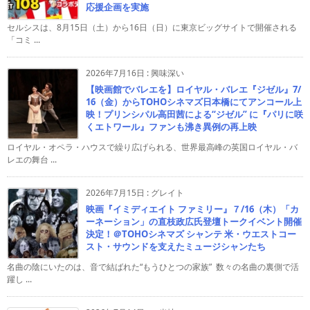
応援企画を実施
セルシスは、8月15日（土）から16日（日）に東京ビッグサイトで開催される
「コミ ...
2026年7月16日
:
興味深い
【映画館でバレエを】ロイヤル・バレエ『ジゼル』7/
16（金）からTOHOシネマズ日本橋にてアンコール上
映！プリンシパル高田茜による“ジゼル” に『パリに咲
くエトワール』ファンも沸き異例の再上映
ロイヤル・オペラ・ハウスで繰り広げられる、世界最高峰の英国ロイヤル・バ
レエの舞台 ...
2026年7月15日
:
グレイト
映画『イミディエイト ファミリー』７/16（木）「カ
ーネーション」の直枝政広氏登壇トークイベント開催
決定！＠TOHOシネマズ シャンテ 米・ウエストコー
スト・サウンドを支えたミュージシャンたち
名曲の陰にいたのは、音で結ばれた“もうひとつの家族” 数々の名曲の裏側で活
躍し ...