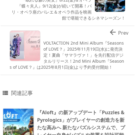
『蝶々夫人』9/12(金)が続いて開幕！パ
リ・オペラ座のバレエ＆オペラ作品を映画
館で堪能できるシネマシーズン！

Prev
VOLTACTION 2nd Mini Album『​​Seasons
of LOVE？』2025年11月19日(水)に発売決
定！夏曲「サマラヴァ！」を先行配信デジ
タルリリース！2nd Mini Album『​​Season
s of LOVE？』は2025年8月1日(金)より予約受付開始！
関連記事

『Aloft』の新アップデート「Puzzles &
Pyrologics」がプレイヤーの創造力を新
たな高みへ 新たなパズルシステムで、プ
レイヤー自身がパズルや装置を設計可能