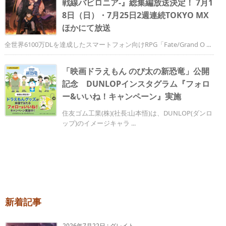
戦線バビロニア-』総集編放送決定！ 7月1
8日（日）・7月25日2週連続TOKYO MX
ほかにて放送
全世界6100万DLを達成したスマートフォン向けRPG「Fate/Grand O ...
「映画ドラえもん のび太の新恐竜」公開
記念 DUNLOPインスタグラム『フォロ
ー&いいね！キャンペーン』実施
住友ゴム工業(株)(社長:山本悟)は、DUNLOP(ダンロ
ップ)のイメージキャラ ...
新着記事
2026年7月22日
:
グレイト