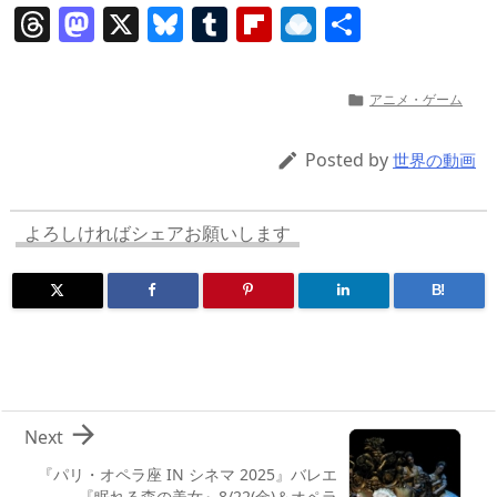
T
M
X
Bl
T
Fl
R
共
h
a
u
u
ip
ai
有
re
st
e
m
b
n
アニメ・ゲーム

a
o
sk
bl
o
d
d
d
y
r
ar
ro
Posted by

世界の動画
s
o
d
p.
n
io
よろしければシェアお願いします
B!

Next
『パリ・オペラ座 IN シネマ 2025』バレエ
『眠れる森の美女』8/22(金)＆オペラ