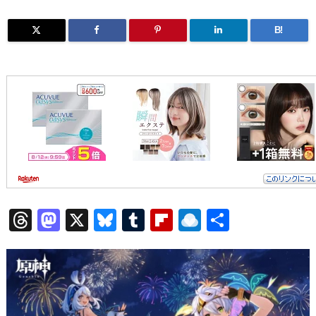
B!
T
M
X
Bl
T
Fl
R
共
h
a
u
u
ip
ai
有
re
st
e
m
b
n
a
o
sk
bl
o
d
d
d
y
r
ar
ro