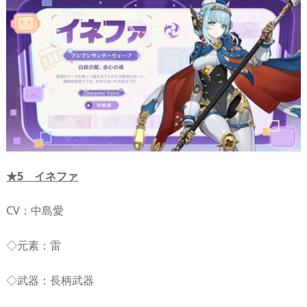
★5 イネファ
CV：中島愛
◇元素：雷
◇武器：長柄武器