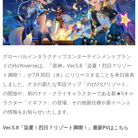
s
o
d
p.
n
io
グローバルインタラクティブエンターテインメントブラン
ドのHoYoverseは、『原神』Ver.5.8「染夏！烈日？リゾー
ト満喫！」が7月30日（水）にリリースすることを本日発表
しました。ナタの新たな常設マップ「のびのびリゾート」
の開放や、初のナド・クライキャラクターである新★5キャ
ラクター「イネファ」の登場、その他新任務や新イベント
の情報をお知らせいたします。
Ver.5.8「染夏！烈日？リゾート満喫！」最新PVはこちら