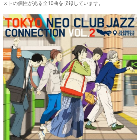
ストの個性が光る全10曲を収録しています。
s
o
d
p.
n
io