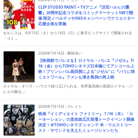
CLIP STUDIO PAINT × TVアニメ『涼宮ハルヒの憂
鬱』20周年記念コラボをコミックマーケット108で開
催 限定ノベルティやSNSキャンペーンでクリエイター
応援企画を実施
セルシスは、8月15日（土）から16日（日）に東京ビッグサイトで開催される
「コミ ...
2026年7月16日
:
興味深い
【映画館でバレエを】ロイヤル・バレエ『ジゼル』7/
16（金）からTOHOシネマズ日本橋にてアンコール上
映！プリンシパル高田茜による“ジゼル” に『パリに咲
くエトワール』ファンも沸き異例の再上映
ロイヤル・オペラ・ハウスで繰り広げられる、世界最高峰の英国ロイヤル・バ
レエの舞台 ...
2026年7月15日
:
グレイト
映画『イミディエイト ファミリー』７/16（木）「カ
ーネーション」の直枝政広氏登壇トークイベント開催
決定！＠TOHOシネマズ シャンテ 米・ウエストコー
スト・サウンドを支えたミュージシャンたち