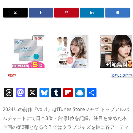
B!
T
M
X
Bl
T
Fl
R
共
h
a
u
u
ip
ai
有
re
st
e
m
b
n
2024年の前作『vol.1』はiTunes Storeジャズ トップアルバ
a
o
sk
bl
o
d
ムチャートにて日本3位・台湾1位を記録。注目を集めた本
企画の第2弾となる今作ではクラブジャズを軸に各アーティ
d
d
y
r
ar
ro