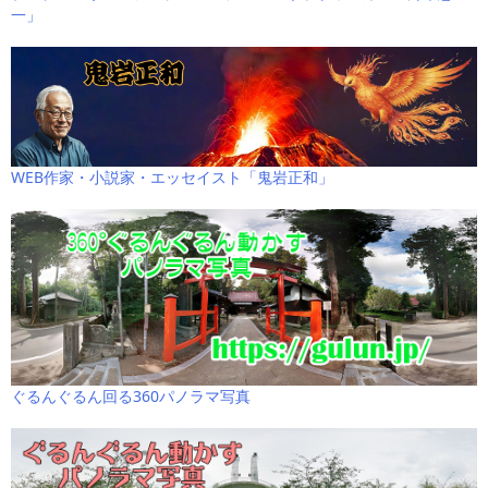
一」
WEB作家・小説家・エッセイスト「鬼岩正和」
ぐるんぐるん回る360パノラマ写真