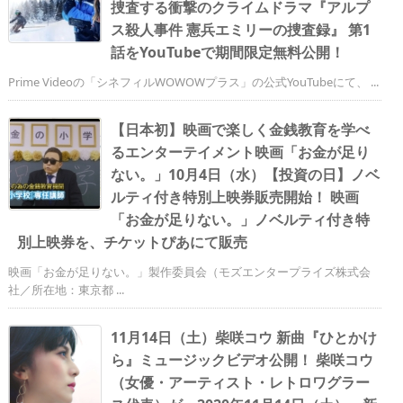
捜査する衝撃のクライムドラマ『アルプ
ス殺人事件 憲兵エミリーの捜査録』 第1
話をYouTubeで期間限定無料公開！
Prime Videoの「シネフィルWOWOWプラス」の公式YouTubeにて、 ...
【日本初】映画で楽しく金銭教育を学べ
るエンターテイメント映画「お金が足り
ない。」10月4日（水）【投資の日】ノベ
ルティ付き特別上映券販売開始！ 映画
「お金が足りない。」ノベルティ付き特
別上映券を、チケットぴあにて販売
映画「お金が足りない。」製作委員会（モズエンタープライズ株式会
社／所在地：東京都 ...
11月14日（土）柴咲コウ 新曲『ひとかけ
ら』ミュージックビデオ公開！ 柴咲コウ
（女優・アーティスト・レトロワグラー