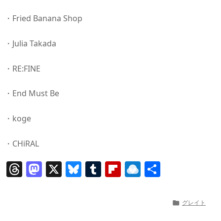
・Fried Banana Shop
・Julia Takada
・RE:FINE
・End Must Be
・koge
・CHiRAL
T
M
X
Bl
T
Fl
R
共
h
a
u
u
ip
ai
有
re
st
e
m
b
n
グレイト

a
o
sk
bl
o
d