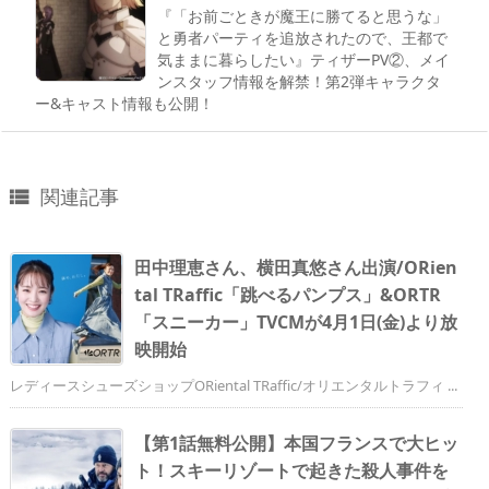
『「お前ごときが魔王に勝てると思うな」
と勇者パーティを追放されたので、王都で
気ままに暮らしたい』ティザーPV②、メイ
ンスタッフ情報を解禁！第2弾キャラクタ
ー&キャスト情報も公開！
関連記事

田中理恵さん、横田真悠さん出演/ORien
tal TRaffic「跳べるパンプス」&ORTR
「スニーカー」TVCMが4月1日(金)より放
映開始
レディースシューズショップORiental TRaffic/オリエンタルトラフィ ...
【第1話無料公開】本国フランスで大ヒッ
ト！スキーリゾートで起きた殺人事件を