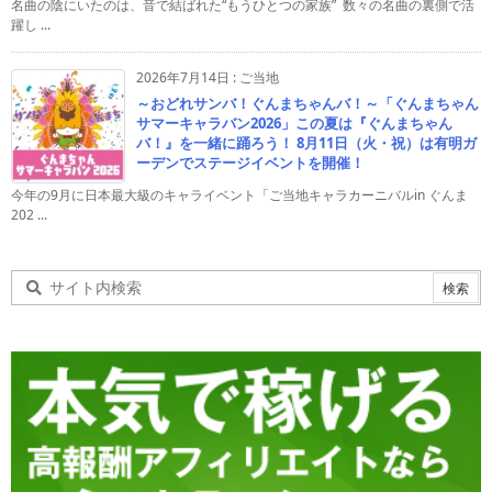
名曲の陰にいたのは、音で結ばれた“もうひとつの家族” 数々の名曲の裏側で活
躍し ...
2026年7月14日
:
ご当地
～おどれサンバ！ぐんまちゃんバ！～「ぐんまちゃん
サマーキャラバン2026」この夏は『ぐんまちゃん
バ！』を一緒に踊ろう！ 8月11日（火・祝）は有明ガ
ーデンでステージイベントを開催！
今年の9月に日本最大級のキャライベント「ご当地キャラカーニバルin ぐんま
202 ...