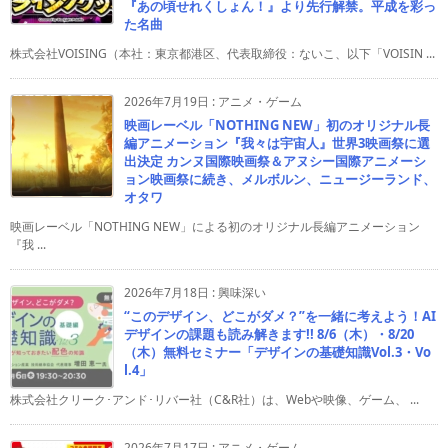
『あの頃せれくしょん！』より先行解禁。平成を彩っ
た名曲
株式会社VOISING（本社：東京都港区、代表取締役：ないこ、以下「VOISIN ...
2026年7月19日
:
アニメ・ゲーム
映画レーベル「NOTHING NEW」初のオリジナル長
編アニメーション『我々は宇宙人』世界3映画祭に選
出決定 カンヌ国際映画祭＆アヌシー国際アニメーシ
ョン映画祭に続き、メルボルン、ニュージーランド、
オタワ
映画レーベル「NOTHING NEW」による初のオリジナル長編アニメーション
『我 ...
2026年7月18日
:
興味深い
“このデザイン、どこがダメ？”を一緒に考えよう！AI
デザインの課題も読み解きます!! 8/6（木）・8/20
（木）無料セミナー「デザインの基礎知識Vol.3・Vo
l.4」
株式会社クリーク･アンド･リバー社（C&R社）は、Webや映像、ゲーム、 ...
2026年7月17日
:
アニメ・ゲーム