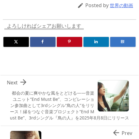
d
d
y
r
ar
ro
Posted by

世界の動画
s
o
d
p.
n
io
よろしければシェアお願いします
B!

Next
都会の夏に爽やかな風をとどける――音楽
ユニット“End Must Be”、コンピレーショ
ン参加曲として3rdシングル“鳥の人”をリリ
ース！縁をつなぐ音楽プロジェクト“End M
ust Be”、3rdシングル『鳥の人』を2025年8月8日にリリース

Prev