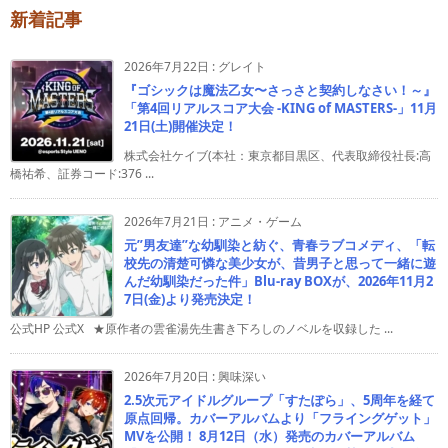
新着記事
2026年7月22日
:
グレイト
『ゴシックは魔法乙女〜さっさと契約しなさい！～』
「第4回リアルスコア大会 -KING of MASTERS-」11月
21日(土)開催決定！
株式会社ケイブ(本社：東京都目黒区、代表取締役社長:高
橋祐希、証券コード:376 ...
2026年7月21日
:
アニメ・ゲーム
元”男友達”な幼馴染と紡ぐ、青春ラブコメディ、「転
校先の清楚可憐な美少女が、昔男子と思って一緒に遊
んだ幼馴染だった件」Blu-ray BOXが、2026年11月2
7日(金)より発売決定！
公式HP 公式X ★原作者の雲雀湯先生書き下ろしのノベルを収録した ...
2026年7月20日
:
興味深い
2.5次元アイドルグループ「すたぽら」、5周年を経て
原点回帰。カバーアルバムより「フライングゲット」
MVを公開！ 8月12日（水）発売のカバーアルバム