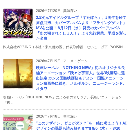
2026年7月20日
:
興味深い
2.5次元アイドルグループ「すたぽら」、5周年を経て
原点回帰。カバーアルバムより「フライングゲット」
MVを公開！ 8月12日（水）発売のカバーアルバム
『あの頃せれくしょん！』より先行解禁。平成を彩っ
た名曲
株式会社VOISING（本社：東京都港区、代表取締役：ないこ、以下「VOISIN ...
2026年7月19日
:
アニメ・ゲーム
映画レーベル「NOTHING NEW」初のオリジナル長
編アニメーション『我々は宇宙人』世界3映画祭に選
出決定 カンヌ国際映画祭＆アヌシー国際アニメーシ
ョン映画祭に続き、メルボルン、ニュージーランド、
オタワ
映画レーベル「NOTHING NEW」による初のオリジナル長編アニメーション
『我 ...
2026年7月18日
:
興味深い
“このデザイン、どこがダメ？”を一緒に考えよう！AI
デザインの課題も読み解きます!! 8/6（木）・8/20