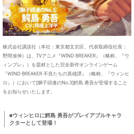
n
io
株式会社講談社（本社：東京都文京区、代表取締役社長：
野間省伸）は、TVアニメ『WIND BREAKER』（略称、『ウ
ィンブレ』）を題材とした完全新作オンラインゲーム
『WIND BREAKER 不良たちの英雄譚』（略称、『ウィンヒ
ロ』）において[獅子頭連のNo.3]鰐島 勇吾が登場すること
をお知らせいたします。
■ウィンヒロに鰐島 勇吾がプレイアブルキャラ
クターとして登場！