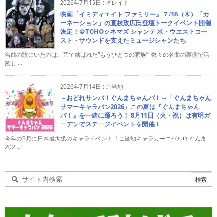
2026年7月15日
:
グレイト
映画『イミディエイト ファミリー』７/16（木）「カ
ーネーション」の直枝政広氏登壇トークイベント開催
決定！＠TOHOシネマズ シャンテ 米・ウエストコー
スト・サウンドを支えたミュージシャンたち
名曲の陰にいたのは、音で結ばれた“もうひとつの家族” 数々の名曲の裏側で活
躍し ...
2026年7月14日
:
ご当地
～おどれサンバ！ぐんまちゃんバ！～「ぐんまちゃん
サマーキャラバン2026」この夏は『ぐんまちゃん
バ！』を一緒に踊ろう！ 8月11日（火・祝）は有明ガ
ーデンでステージイベントを開催！
今年の9月に日本最大級のキャライベント「ご当地キャラカーニバルin ぐんま
202 ...