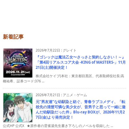
新着記事
2026年7月22日
:
グレイト
『ゴシックは魔法乙女〜さっさと契約しなさい！～』
「第4回リアルスコア大会 -KING of MASTERS-」11月
21日(土)開催決定！
株式会社ケイブ(本社：東京都目黒区、代表取締役社長:高
橋祐希、証券コード:376 ...
2026年7月21日
:
アニメ・ゲーム
元”男友達”な幼馴染と紡ぐ、青春ラブコメディ、「転
校先の清楚可憐な美少女が、昔男子と思って一緒に遊
んだ幼馴染だった件」Blu-ray BOXが、2026年11月2
7日(金)より発売決定！
公式HP 公式X ★原作者の雲雀湯先生書き下ろしのノベルを収録した ...