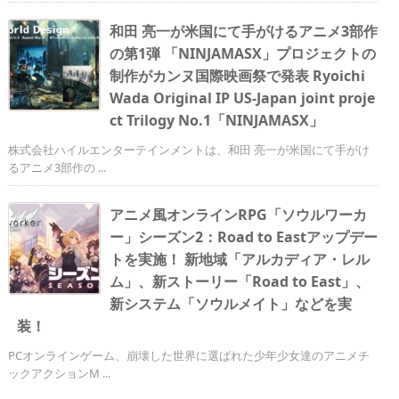
和田 亮一が米国にて手がけるアニメ3部作
の第1弾 「NINJAMASX」プロジェクトの
制作がカンヌ国際映画祭で発表 Ryoichi
Wada Original IP US-Japan joint proje
ct Trilogy No.1「NINJAMASX」
株式会社ハイルエンターテインメントは、和田 亮一が米国にて手がけ
るアニメ3部作の ...
アニメ⾵オンラインRPG「ソウルワーカ
ー」シーズン2：Road to Eastアップデー
トを実施！ 新地域「アルカディア・レル
ム」、新ストーリー「Road to East」、
新システム「ソウルメイト」などを実
装！
PCオンラインゲーム、崩壊した世界に選ばれた少年少女達のアニメチ
ックアクションM ...