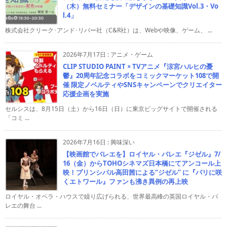
（木）無料セミナー「デザインの基礎知識Vol.3・Vo
l.4」
株式会社クリーク･アンド･リバー社（C&R社）は、Webや映像、ゲーム、 ...
2026年7月17日
:
アニメ・ゲーム
CLIP STUDIO PAINT × TVアニメ『涼宮ハルヒの憂
鬱』20周年記念コラボをコミックマーケット108で開
催 限定ノベルティやSNSキャンペーンでクリエイター
応援企画を実施
セルシスは、8月15日（土）から16日（日）に東京ビッグサイトで開催される
「コミ ...
2026年7月16日
:
興味深い
【映画館でバレエを】ロイヤル・バレエ『ジゼル』7/
16（金）からTOHOシネマズ日本橋にてアンコール上
映！プリンシパル高田茜による“ジゼル” に『パリに咲
くエトワール』ファンも沸き異例の再上映
ロイヤル・オペラ・ハウスで繰り広げられる、世界最高峰の英国ロイヤル・バ
レエの舞台 ...