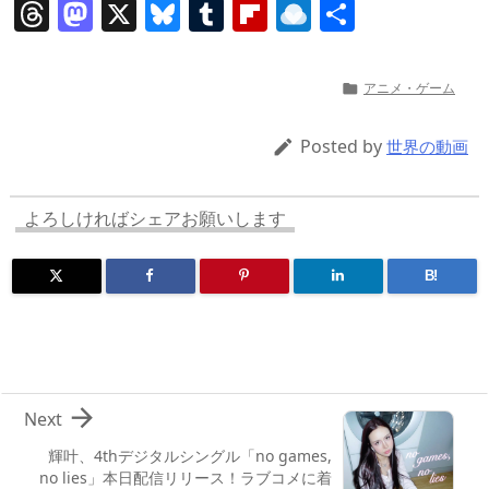
T
M
X
Bl
T
Fl
R
共
h
a
u
u
ip
ai
有
re
st
e
m
b
n
アニメ・ゲーム

a
o
sk
bl
o
d
d
d
y
r
ar
ro
Posted by

世界の動画
s
o
d
p.
n
io
よろしければシェアお願いします
B!

Next
輝叶、4thデジタルシングル「no games,
no lies」本日配信リリース！ラブコメに着