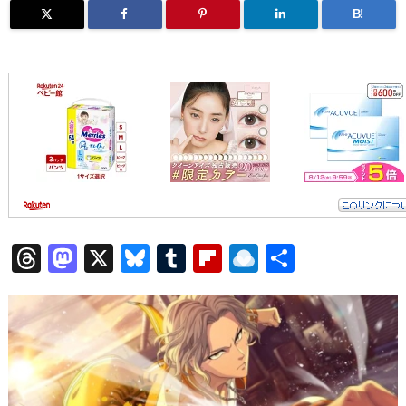
B!
T
M
X
Bl
T
Fl
R
共
h
a
u
u
ip
ai
有
re
st
e
m
b
n
a
o
sk
bl
o
d
d
d
y
r
ar
ro
s
o
d
p.