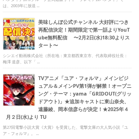
は、2003年に放送 ...
美味しんぼ公式チャンネル 大好評につき
再配信決定！期間限定で第一話よりYouT
ube無料配信 〜2月2日(水)18:30よりス
タート〜
シンエイ動画株式会社（所在地：東京都西東京市、代表取締役社長：
梅澤 道彦、以下「 ...
TVアニメ「ユア・フォルマ」メインビジ
ュアル＆メインPV第1弾が解禁！オープニ
ング・テーマ：yama「GRIDOUT(グリッ
ドアウト)」★追加キャストに東山奈央、
遠藤綾、岡本信彦らが決定！★2025年４
月２日(水)より TU
第27回電撃小説大賞《大賞》を受賞した、電撃文庫の大人気小説『ユ
ア・フォルマ』。 ...