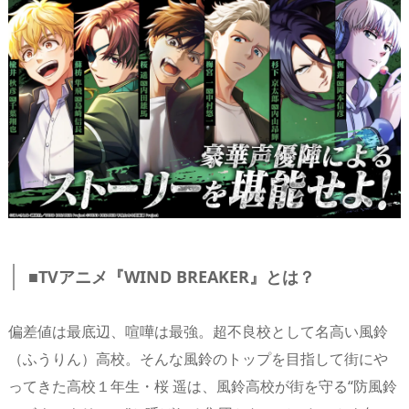
■TVアニメ『WIND BREAKER』とは？
偏差値は最底辺、喧嘩は最強。超不良校として名高い風鈴
（ふうりん）高校。そんな風鈴のトップを目指して街にや
ってきた高校１年生・桜 遥は、風鈴高校が街を守る“防風鈴