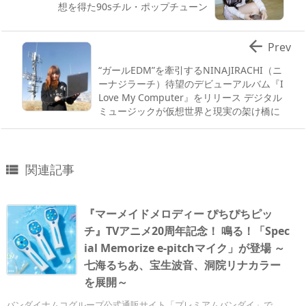
想を得た90sチル・ポップチューン

Prev
“ガールEDM”を牽引するNINAJIRACHI（ニ
ーナジラーチ）待望のデビューアルバム『I
Love My Computer』をリリース デジタル
ミュージックが仮想世界と現実の架け橋に
関連記事

『マーメイドメロディー ぴちぴちピッ
チ』TVアニメ20周年記念！ 鳴る！「Spec
ial Memorize e-pitchマイク」が登場 ～
七海るちあ、宝生波音、洞院リナカラー
を展開～
バンダイナムコグループ公式通販サイト「プレミアムバンダイ」で