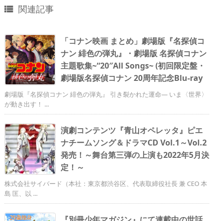
関連記事

「コナン映画 まとめ」劇場版『名探偵コ
ナン 緋色の弾丸』・劇場版 名探偵コナン
主題歌集~“20″All Songs~ (初回限定盤・
劇場版名探偵コナン 20周年記念Blu-ray
劇場版『名探偵コナン 緋色の弾丸』 引き裂かれた運命— いま〈世界〉
が動き出す！ ...
演劇コンテンツ『青山オペレッタ』ピエ
ナチームソング＆ドラマCD Vol.1～Vol.2
発売！～舞台第三弾の上演も2022年5月決
定！～
株式会社サイバード（本社：東京都渋谷区、代表取締役社長 兼 CEO 本
島 匡、以 ...
『別冊少年マガジン』にて連載中の世話