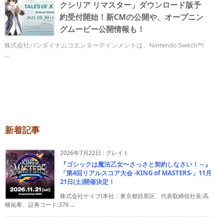
クシリア リマスター」ダウンロード版予
約受付開始！新CMの公開や、オープニン
グムービー公開情報も！
株式会社バンダイナムコエンターテインメントは、Nintendo Switch™/
...
新着記事
2026年7月22日
:
グレイト
『ゴシックは魔法乙女〜さっさと契約しなさい！～』
「第4回リアルスコア大会 -KING of MASTERS-」11月
21日(土)開催決定！
株式会社ケイブ(本社：東京都目黒区、代表取締役社長:高
橋祐希、証券コード:376 ...