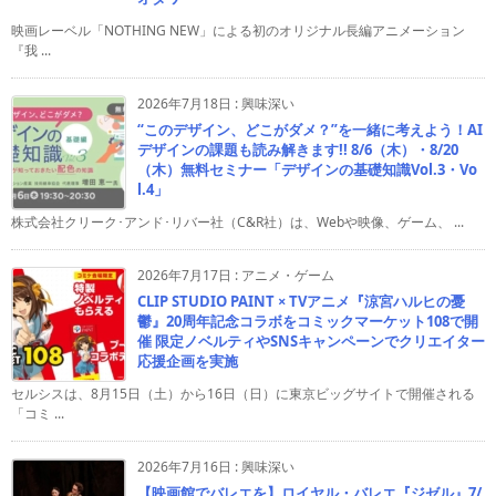
映画レーベル「NOTHING NEW」による初のオリジナル長編アニメーション
『我 ...
2026年7月18日
:
興味深い
“このデザイン、どこがダメ？”を一緒に考えよう！AI
デザインの課題も読み解きます!! 8/6（木）・8/20
（木）無料セミナー「デザインの基礎知識Vol.3・Vo
l.4」
株式会社クリーク･アンド･リバー社（C&R社）は、Webや映像、ゲーム、 ...
2026年7月17日
:
アニメ・ゲーム
CLIP STUDIO PAINT × TVアニメ『涼宮ハルヒの憂
鬱』20周年記念コラボをコミックマーケット108で開
催 限定ノベルティやSNSキャンペーンでクリエイター
応援企画を実施
セルシスは、8月15日（土）から16日（日）に東京ビッグサイトで開催される
「コミ ...
2026年7月16日
:
興味深い
【映画館でバレエを】ロイヤル・バレエ『ジゼル』7/