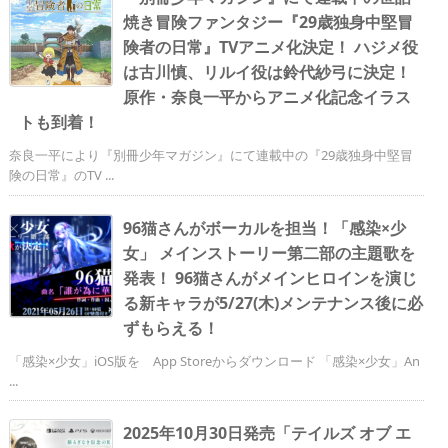
焼き冒険ファンタジー『29歳独身中堅冒
険者の日常』TVアニメ化決定！ ハジメ役
は古川慎、リルイ役は鈴代紗弓に決定！
原作・奈良一平からアニメ化記念イラス
トも到着！
奈良一平により『別冊少年マガジン』にて連載中の『29歳独身中堅冒
険の日常』のTV ...
96猫さんがボーカルを担当！「感染×少
女」 メインストーリー第二部の主題歌を
発表！ 96猫さんがメインヒロインを演じ
る新キャラが5/27(木)メンテナンス後に必
ずもらえる！
「感染×少女」iOS版を App Storeからダウンロード 「感染×少女」An
...
2025年10月30日発売「テイルズ オブ エ