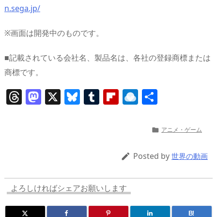
n.sega.jp/
※画面は開発中のものです。
■記載されている会社名、製品名は、各社の登録商標または
商標です。
T
M
X
Bl
T
Fl
R
共
h
a
u
u
ip
ai
有
re
st
e
m
b
n
アニメ・ゲーム

a
o
sk
bl
o
d
d
d
y
r
ar
ro
Posted by

世界の動画
s
o
d
p.
n
io
よろしければシェアお願いします
B!