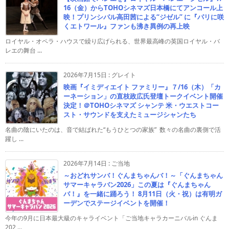
16（金）からTOHOシネマズ日本橋にてアンコール上
映！プリンシパル高田茜による“ジゼル” に『パリに咲
くエトワール』ファンも沸き異例の再上映
ロイヤル・オペラ・ハウスで繰り広げられる、世界最高峰の英国ロイヤル・バ
レエの舞台 ...
2026年7月15日
:
グレイト
映画『イミディエイト ファミリー』７/16（木）「カ
ーネーション」の直枝政広氏登壇トークイベント開催
決定！＠TOHOシネマズ シャンテ 米・ウエストコー
スト・サウンドを支えたミュージシャンたち
名曲の陰にいたのは、音で結ばれた“もうひとつの家族” 数々の名曲の裏側で活
躍し ...
2026年7月14日
:
ご当地
～おどれサンバ！ぐんまちゃんバ！～「ぐんまちゃん
サマーキャラバン2026」この夏は『ぐんまちゃん
バ！』を一緒に踊ろう！ 8月11日（火・祝）は有明ガ
ーデンでステージイベントを開催！
今年の9月に日本最大級のキャライベント「ご当地キャラカーニバルin ぐんま
202 ...