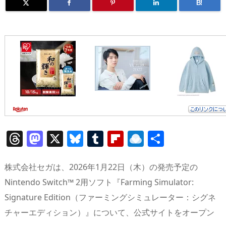
B!
T
M
X
Bl
T
Fl
R
共
h
a
u
u
ip
ai
有
re
st
e
m
b
n
株式会社セガは、2026年1月22日（木）の発売予定の
a
o
sk
bl
o
d
Nintendo Switch™ 2用ソフト『Farming Simulator:
Signature Edition（ファーミングシミュレーター：シグネ
d
d
y
r
ar
ro
チャーエディション）』について、公式サイトをオープン
s
o
d
p.