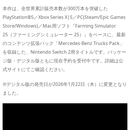
本作は、全世界累計販売本数が300万本を突破した
PlayStation®5／Xbox Series X|S／PC(Steam/Epic Games
Store/Windows)／Mac用ソフト『Farming Simulator
25（ファーミングシミュレーター 25）』をベースに、最新
のコンテンツ拡張パック「Mercedes-Benz Trucks Pack」
を収録した、Nintendo Switch 2用タイトルです。パッケー
ジ版・デジタル版ともに現在予約を受付中です。詳細は公
式サイトにてご確認ください。
※デジタル版の発売日が2026年1月22日（木）に変更となり
ました。