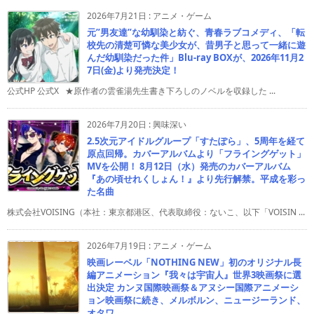
2026年7月21日
:
アニメ・ゲーム
元”男友達”な幼馴染と紡ぐ、青春ラブコメディ、「転
校先の清楚可憐な美少女が、昔男子と思って一緒に遊
んだ幼馴染だった件」Blu-ray BOXが、2026年11月2
7日(金)より発売決定！
公式HP 公式X ★原作者の雲雀湯先生書き下ろしのノベルを収録した ...
2026年7月20日
:
興味深い
2.5次元アイドルグループ「すたぽら」、5周年を経て
原点回帰。カバーアルバムより「フライングゲット」
MVを公開！ 8月12日（水）発売のカバーアルバム
『あの頃せれくしょん！』より先行解禁。平成を彩っ
た名曲
株式会社VOISING（本社：東京都港区、代表取締役：ないこ、以下「VOISIN ...
2026年7月19日
:
アニメ・ゲーム
映画レーベル「NOTHING NEW」初のオリジナル長
編アニメーション『我々は宇宙人』世界3映画祭に選
出決定 カンヌ国際映画祭＆アヌシー国際アニメーシ
ョン映画祭に続き、メルボルン、ニュージーランド、
オタワ