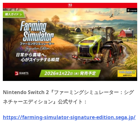
n
io
Nintendo Switch 2『ファーミングシミュレーター：シグ
ネチャーエディション』公式サイト：
https://farming-simulator-signature-edition.sega.jp/