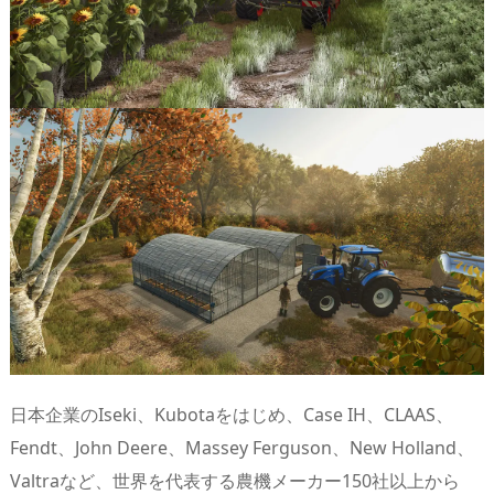
日本企業のIseki、Kubotaをはじめ、Case IH、CLAAS、
Fendt、John Deere、Massey Ferguson、New Holland、
Valtraなど、世界を代表する農機メーカー150社以上から