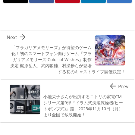

Next
「フラガリアメモリーズ」が待望のゲーム
化！初のスマートフォン向けゲーム『フラ
ガリアメモリーズ Color of Wishes』制作
決定 梶原岳人、武内駿輔、村瀬歩らが登場
する初のキャストライブ開催決定！

Prev
小池栄子さんが出演するニトリの家電CM
シリーズ第9弾『ドラム式洗濯乾燥機(ヒー
トポンプ式)』篇、2025年11月10日（月）
より全国で放映開始！