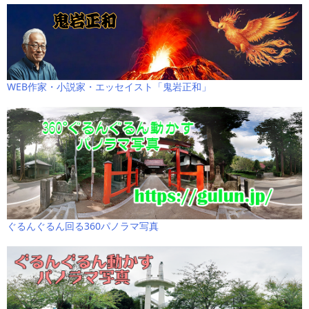
WEB作家・小説家・エッセイスト「鬼岩正和」
ぐるんぐるん回る360パノラマ写真