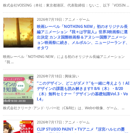
株式会社VOISING（本社：東京都港区、代表取締役：ないこ、以下「VOISIN ...
2026年7月19日
:
アニメ・ゲーム
映画レーベル「NOTHING NEW」初のオリジナル長
編アニメーション『我々は宇宙人』世界3映画祭に選
出決定 カンヌ国際映画祭＆アヌシー国際アニメーシ
ョン映画祭に続き、メルボルン、ニュージーランド、
オタワ
映画レーベル「NOTHING NEW」による初のオリジナル長編アニメーション
『我 ...
2026年7月18日
:
興味深い
“このデザイン、どこがダメ？”を一緒に考えよう！AI
デザインの課題も読み解きます!! 8/6（木）・8/20
（木）無料セミナー「デザインの基礎知識Vol.3・Vo
l.4」
株式会社クリーク･アンド･リバー社（C&R社）は、Webや映像、ゲーム、 ...
2026年7月17日
:
アニメ・ゲーム
CLIP STUDIO PAINT × TVアニメ『涼宮ハルヒの憂