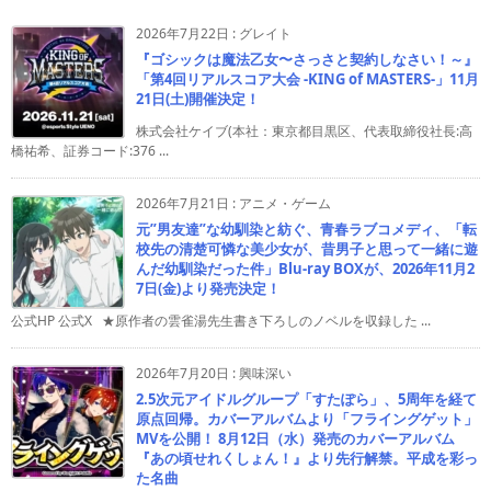
2026年7月22日
:
グレイト
『ゴシックは魔法乙女〜さっさと契約しなさい！～』
「第4回リアルスコア大会 -KING of MASTERS-」11月
21日(土)開催決定！
株式会社ケイブ(本社：東京都目黒区、代表取締役社長:高
橋祐希、証券コード:376 ...
2026年7月21日
:
アニメ・ゲーム
元”男友達”な幼馴染と紡ぐ、青春ラブコメディ、「転
校先の清楚可憐な美少女が、昔男子と思って一緒に遊
んだ幼馴染だった件」Blu-ray BOXが、2026年11月2
7日(金)より発売決定！
公式HP 公式X ★原作者の雲雀湯先生書き下ろしのノベルを収録した ...
2026年7月20日
:
興味深い
2.5次元アイドルグループ「すたぽら」、5周年を経て
原点回帰。カバーアルバムより「フライングゲット」
MVを公開！ 8月12日（水）発売のカバーアルバム
『あの頃せれくしょん！』より先行解禁。平成を彩っ
た名曲