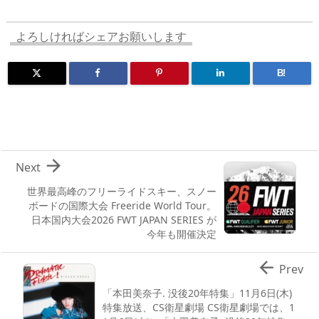
s
o
d
p.
n
io
よろしければシェアお願いします
B!

Next
世界最高峰のフリーライドスキー、スノー
ボードの国際大会 Freeride World Tour。
日本国内大会2026 FWT JAPAN SERIES が
今年も開催決定

Prev
「本田美奈子. 没後20年特集」11月6日(木)
特集放送、CS衛星劇場 CS衛星劇場では、1