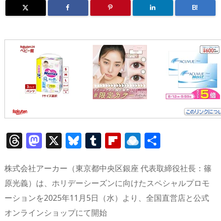
B!
T
M
X
Bl
T
Fl
R
共
h
a
u
u
ip
ai
有
re
st
e
m
b
n
株式会社アーカー（東京都中央区銀座 代表取締役社長：篠
a
o
sk
bl
o
d
原光義）は、ホリデーシーズンに向けたスペシャルプロモ
ーションを2025年11月5日（水）より、全国直営店と公式
d
d
y
r
ar
ro
オンラインショップにて開始
s
o
d
p.