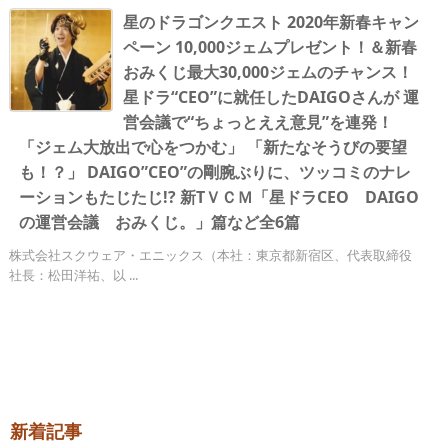
星のドラゴンクエスト 2020年新春キャン
ペーン 10,000ジェムプレゼント！＆新春
おみくじ最大30,000ジェムのチャンス！
星ドラ“CEO”に就任したDAIGOさんが 運
営会議で“ちょっとええ意見”を連発！
「ジェム大放出で心をつかむ」 「新たなそうびの要望
も！？」 DAIGO”CEO”の剛腕ぶりに、ツッコミのナレ
ーションもたじたじ!? 新TＶＣＭ「星ドラCEO DAIGO
の運営会議 おみくじ。」篇など全6篇
株式会社スクウェア・エニックス（本社：東京都新宿区、代表取締役
社長：松田洋祐、以 ...
新着記事