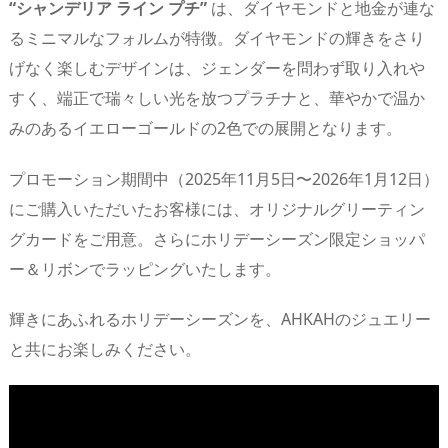
“シャンデリア ライン プチ”
は、ダイヤモンドと地金が連な
るミニマルなフォルムが特徴。ダイヤモンドの輝きをさり
げなく楽しむデザインは、ジェンダーを問わず取り入れや
すく、端正で瑞々しい光を放つプラチナと、華やかで温か
みのあるイエローゴールドの2色での展開となります。
プロモーション期間中（2025年11月5日〜2026年1月12日）
にご購入いただいたお客様には、オリジナルグリーティン
グカードをご用意。さらにホリデーシーズン限定ショッパ
ー＆リボンでラッピングいたします。
輝きにあふれるホリデーシーズンを、AHKAHのジュエリー
と共にお楽しみください。