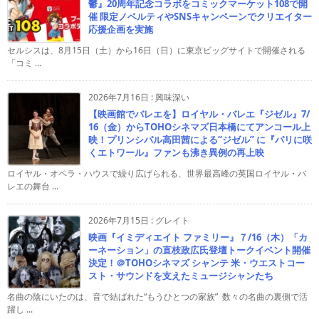
鬱』20周年記念コラボをコミックマーケット108で開
催 限定ノベルティやSNSキャンペーンでクリエイター
応援企画を実施
セルシスは、8月15日（土）から16日（日）に東京ビッグサイトで開催される
「コミ ...
2026年7月16日
:
興味深い
【映画館でバレエを】ロイヤル・バレエ『ジゼル』7/
16（金）からTOHOシネマズ日本橋にてアンコール上
映！プリンシパル高田茜による“ジゼル” に『パリに咲
くエトワール』ファンも沸き異例の再上映
ロイヤル・オペラ・ハウスで繰り広げられる、世界最高峰の英国ロイヤル・バ
レエの舞台 ...
2026年7月15日
:
グレイト
映画『イミディエイト ファミリー』７/16（木）「カ
ーネーション」の直枝政広氏登壇トークイベント開催
決定！＠TOHOシネマズ シャンテ 米・ウエストコー
スト・サウンドを支えたミュージシャンたち
名曲の陰にいたのは、音で結ばれた“もうひとつの家族” 数々の名曲の裏側で活
躍し ...