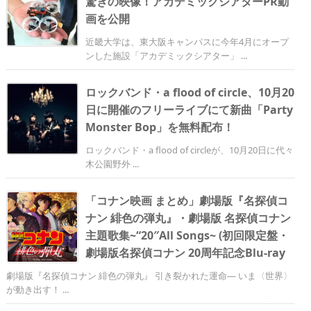
驚きの映像！アカデミックシアターPR動
画を公開
近畿大学は、東大阪キャンパスに今年4月にオープ
ンした施設「アカデミックシアター」 ...
ロックバンド・a flood of circle、10月20
日に開催のフリーライブにて新曲「Party
Monster Bop」を無料配布！
ロックバンド・a flood of circleが、10月20日に代々
木公園野外 ...
「コナン映画 まとめ」劇場版『名探偵コ
ナン 緋色の弾丸』・劇場版 名探偵コナン
主題歌集~“20″All Songs~ (初回限定盤・
劇場版名探偵コナン 20周年記念Blu-ray
劇場版『名探偵コナン 緋色の弾丸』 引き裂かれた運命— いま〈世界〉
が動き出す！ ...