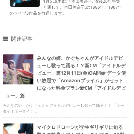
1月6日(木)に「本田美奈子. 没後20年特集」
と題して、本田美奈子.の1986年、1987年
のライブ3作品を放送します。
関連記事

みんなの姫、かぐちゃんがアイドルデビ
ューし歌って踊る！？新CM「アイドルデ
ビュー」篇12月11日(金)OA開始 データ使
い放題で「Amazonプライム」がセット
になった料金プラン新CM「アイドルデビ
ュー」篇
みんなの姫、かぐちゃんがアイドルデビューし歌って踊る！？ 「ホー
ダイ！ホーダイ！ ...
マイクロドローンが学生ギリギリに迫る