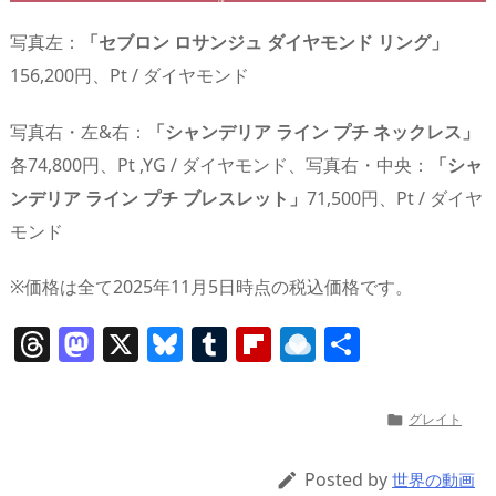
写真左：
「セブロン ロサンジュ ダイヤモンド リング」
156,200円、Pt / ダイヤモンド
写真右・左&右：
「シャンデリア ライン プチ ネックレス」
各74,800円、Pt ,YG / ダイヤモンド、写真右・中央：
「シャ
ンデリア ライン プチ ブレスレット」
71,500円、Pt / ダイヤ
モンド
※価格は全て2025年11月5日時点の税込価格です。
T
M
X
Bl
T
Fl
R
共
h
a
u
u
ip
ai
有
re
st
e
m
b
n
グレイト

a
o
sk
bl
o
d
d
d
y
r
ar
ro
Posted by

世界の動画