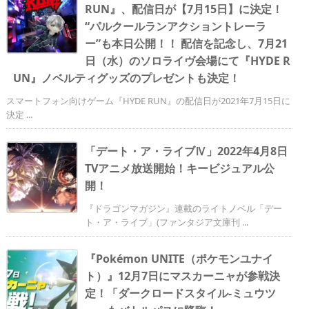
RUN』、配信日が【7月15日】に決定！
“パルクールランアクショントレーラ
ー”も本日公開！！ 配信を記念し、7月21
日（水）のソロライヴ会場にて『HYDE R
UN』ノベルティグッズのプレゼントも決定！
スマートフォン向けゲーム『HYDE RUN』の配信日が2021年7月15日に
決定 ...
「デート・ア・ライブⅣ」2022年4月8日
TVアニメ放送開始！キービジュアル公
開！
『ドラゴンマガジン』連載のライトノベル「デー
ト・ア・ライブ」(ファンタジア文庫刊 ...
『Pokémon UNITE（ポケモンユナイ
ト）』12月7日にマスカーニャが参戦決
定！「ダークロードスタイル-ミュウツ