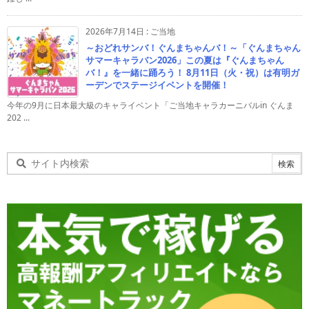
2026年7月14日
:
ご当地
～おどれサンバ！ぐんまちゃんバ！～「ぐんまちゃん
サマーキャラバン2026」この夏は『ぐんまちゃん
バ！』を一緒に踊ろう！ 8月11日（火・祝）は有明ガ
ーデンでステージイベントを開催！
今年の9月に日本最大級のキャライベント「ご当地キャラカーニバルin ぐんま
202 ...