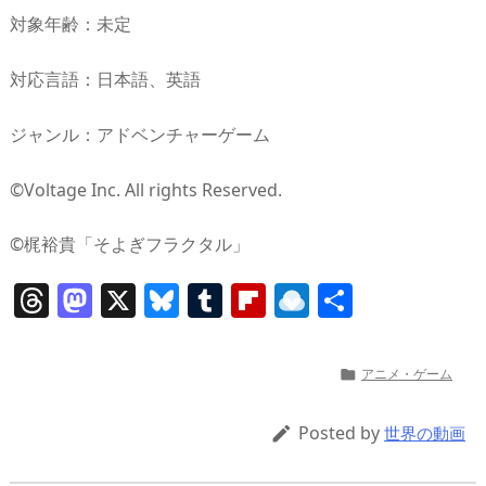
対象年齢：未定
対応言語：日本語、英語
ジャンル：アドベンチャーゲーム
©Voltage Inc. All rights Reserved.
©梶裕貴「そよぎフラクタル」
T
M
X
Bl
T
Fl
R
共
h
a
u
u
ip
ai
有
re
st
e
m
b
n
アニメ・ゲーム

a
o
sk
bl
o
d
d
d
y
r
ar
ro
Posted by

世界の動画
s
o
d
p.