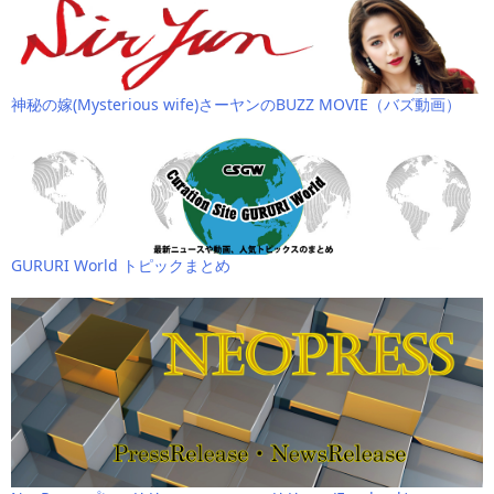
神秘の嫁(Mysterious wife)さーヤンのBUZZ MOVIE（バズ動画）
GURURI World トピックまとめ