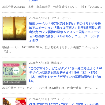
株式会社VOISING（本社：東京都港区、代表取締役：ないこ、以下「VOISIN ...
2026年7月19日
:
アニメ・ゲーム
映画レーベル「NOTHING NEW」初のオリジナル長
編アニメーション『我々は宇宙人』世界3映画祭に選
出決定 カンヌ国際映画祭＆アヌシー国際アニメーシ
ョン映画祭に続き、メルボルン、ニュージーランド、
オタワ
映画レーベル「NOTHING NEW」による初のオリジナル長編アニメーション
『我 ...
2026年7月18日
:
興味深い
“このデザイン、どこがダメ？”を一緒に考えよう！AI
デザインの課題も読み解きます!! 8/6（木）・8/20
（木）無料セミナー「デザインの基礎知識Vol.3・Vo
l.4」
株式会社クリーク･アンド･リバー社（C&R社）は、Webや映像、ゲーム、 ...
2026年7月17日
:
アニメ・ゲーム
CLIP STUDIO PAINT × TVアニメ『涼宮ハルヒの憂