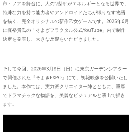
市・ノアを舞台に、人の“感情”がエネルギーとなる世界で、
特殊な力を持つ能力者やアンドロイドたちが織りなす物語
を描く、完全オリジナルの新作乙女ゲームです。2025年6月
に梶裕貴氏の「そよぎフラクタル公式YouTube」内で制作
決定を発表し、大きな反響をいただきました。
そして今回、2026年3月8日（日）に東京ガーデンシアター
で開催された『そよぎEXPO』にて、初報映像を公開いたし
ました。本作では、実力派クリエイター陣とともに、重厚
でドラマチックな物語を、美麗なビジュアルと演出で描き
ます。