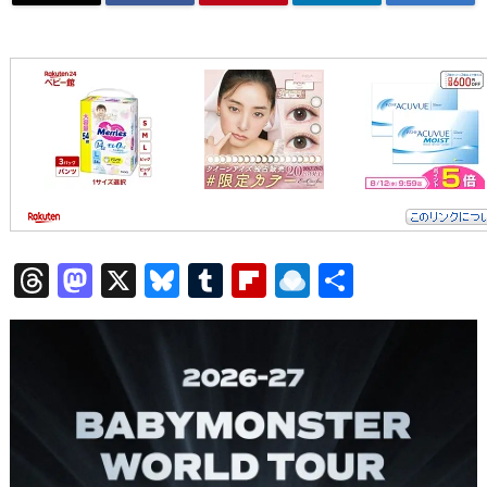
T
M
X
Bl
T
Fl
R
共
h
a
u
u
ip
ai
有
re
st
e
m
b
n
a
o
sk
bl
o
d
d
d
y
r
ar
ro
s
o
d
p.