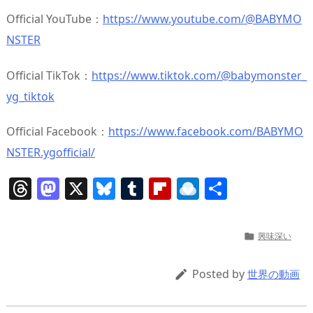
Official YouTube：
https://www.youtube.com/@BABYMO
NSTER
Official TikTok：
https://www.tiktok.com/@babymonster_
yg_tiktok
Official Facebook：
https://www.facebook.com/BABYMO
NSTER.ygofficial/
T
M
X
Bl
T
Fl
R
共
h
a
u
u
ip
ai
有
re
st
e
m
b
n
興味深い

a
o
sk
bl
o
d
d
d
y
r
ar
ro
Posted by

世界の動画
s
o
d
p.