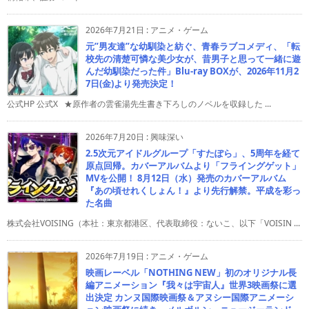
2026年7月21日
:
アニメ・ゲーム
元”男友達”な幼馴染と紡ぐ、青春ラブコメディ、「転
校先の清楚可憐な美少女が、昔男子と思って一緒に遊
んだ幼馴染だった件」Blu-ray BOXが、2026年11月2
7日(金)より発売決定！
公式HP 公式X ★原作者の雲雀湯先生書き下ろしのノベルを収録した ...
2026年7月20日
:
興味深い
2.5次元アイドルグループ「すたぽら」、5周年を経て
原点回帰。カバーアルバムより「フライングゲット」
MVを公開！ 8月12日（水）発売のカバーアルバム
『あの頃せれくしょん！』より先行解禁。平成を彩っ
た名曲
株式会社VOISING（本社：東京都港区、代表取締役：ないこ、以下「VOISIN ...
2026年7月19日
:
アニメ・ゲーム
映画レーベル「NOTHING NEW」初のオリジナル長
編アニメーション『我々は宇宙人』世界3映画祭に選
出決定 カンヌ国際映画祭＆アヌシー国際アニメーシ