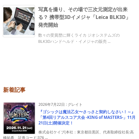
写真を撮り、その場で三次元測定が出来
る？ 携帯型3Dイメジャ「Leica BLK3D」
発売開始
数々の受賞歴に輝くライカ ジオシステムズの
BLK3Dハンドヘルド・イメジャの販売 ...
新着記事
2026年7月22日
:
グレイト
『ゴシックは魔法乙女〜さっさと契約しなさい！～』
「第4回リアルスコア大会 -KING of MASTERS-」11月
21日(土)開催決定！
株式会社ケイブ(本社：東京都目黒区、代表取締役社長:高
橋祐希、証券コード:376 ...