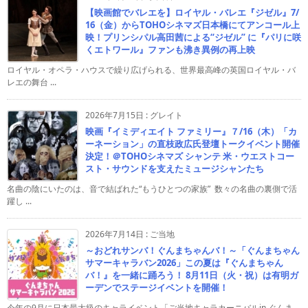
【映画館でバレエを】ロイヤル・バレエ『ジゼル』7/
16（金）からTOHOシネマズ日本橋にてアンコール上
映！プリンシパル高田茜による“ジゼル” に『パリに咲
くエトワール』ファンも沸き異例の再上映
ロイヤル・オペラ・ハウスで繰り広げられる、世界最高峰の英国ロイヤル・バ
レエの舞台 ...
2026年7月15日
:
グレイト
映画『イミディエイト ファミリー』７/16（木）「カ
ーネーション」の直枝政広氏登壇トークイベント開催
決定！＠TOHOシネマズ シャンテ 米・ウエストコー
スト・サウンドを支えたミュージシャンたち
名曲の陰にいたのは、音で結ばれた“もうひとつの家族” 数々の名曲の裏側で活
躍し ...
2026年7月14日
:
ご当地
～おどれサンバ！ぐんまちゃんバ！～「ぐんまちゃん
サマーキャラバン2026」この夏は『ぐんまちゃん
バ！』を一緒に踊ろう！ 8月11日（火・祝）は有明ガ
ーデンでステージイベントを開催！
今年の9月に日本最大級のキャライベント「ご当地キャラカーニバルin ぐんま