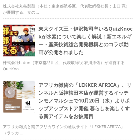
株式会社丸亀製麺（本社：東京都渋谷区、代表取締役社長：山口 寛）
が展開する、食の ...
東大クイズ王・伊沢拓司率いるQuizKnoc
kが水素について楽しく解説！新エネルギ
ー・産業技術総合開発機構とのコラボ動
画が公開されました
株式会社baton（東京都品川区、代表取締役 衣川洋佑）が運営する
QuizKno ...
アフリカ雑貨の「LEKKER AFRICA」、リ
ンネルと阪神梅田本店が運営するイッテ
ンモノマルシェで10月20日（水）よりポ
ップアップストア開催 暮らしを楽しくす
る新アイテムをお披露目
アフリカ雑貨と南アフリカワインの通販サイト「LEKKER AFRICA」
（ラッカ ...