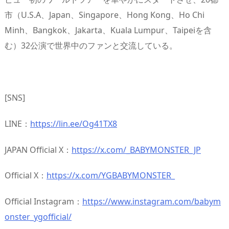
市（U.S.A、Japan、Singapore、Hong Kong、Ho Chi
Minh、Bangkok、Jakarta、Kuala Lumpur、Taipeiを含
む）32公演で世界中のファンと交流している。
[SNS]
LINE：
https://lin.ee/Og41TX8
JAPAN Official X：
https://x.com/_BABYMONSTER_JP
Official X：
https://x.com/YGBABYMONSTER_
Official Instagram：
https://www.instagram.com/babym
onster_ygofficial/