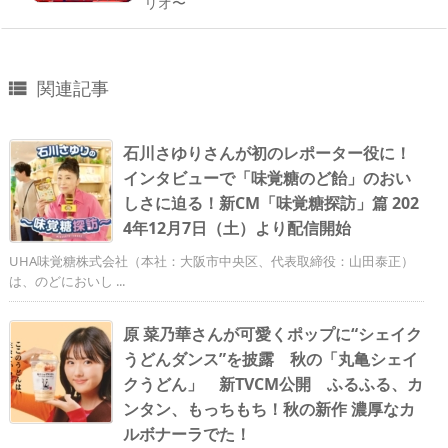
リオ〜
関連記事

石川さゆりさんが初のレポーター役に！
インタビューで「味覚糖のど飴󠄀」のおい
しさに迫る！新CM「味覚糖探訪」篇 202
4年12月7日（土）より配信開始
UHA味覚糖株式会社（本社：大阪市中央区、代表取締役：山田泰正）
は、のどにおいし ...
原 菜乃華さんが可愛くポップに“シェイク
うどんダンス”を披露 秋の「丸亀シェイ
クうどん」 新TVCM公開 ふるふる、カ
ンタン、もっちもち！秋の新作 濃厚なカ
ルボナーラでた！