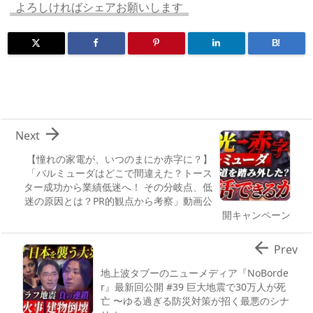
n
io
よろしければシェアお願いします
B!

Next
【憧れの家電が、いつのまにか赤字に？】
「バルミューダはどこで間違えた？トース
ター成功から業績低迷へ！ その分岐点、低
迷の原因とは？PR的観点から考察」動画公
開キャンペーン

Prev
地上波タブーのニューメディア『NoBorde
r』最新回公開 #39 巨大地震で30万人が死
亡 〜ゆる過ぎる防災対策が招く最悪のシナ