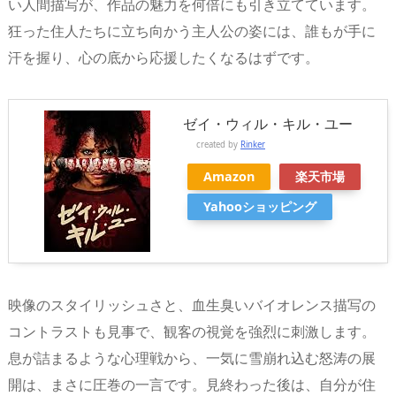
い人間描写が、作品の魅力を何倍にも引き立てています。
狂った住人たちに立ち向かう主人公の姿には、誰もが手に
汗を握り、心の底から応援したくなるはずです。
ゼイ・ウィル・キル・ユー
created by
Rinker
Amazon
楽天市場
Yahooショッピング
映像のスタイリッシュさと、血生臭いバイオレンス描写の
コントラストも見事で、観客の視覚を強烈に刺激します。
息が詰まるような心理戦から、一気に雪崩れ込む怒涛の展
開は、まさに圧巻の一言です。見終わった後は、自分が住