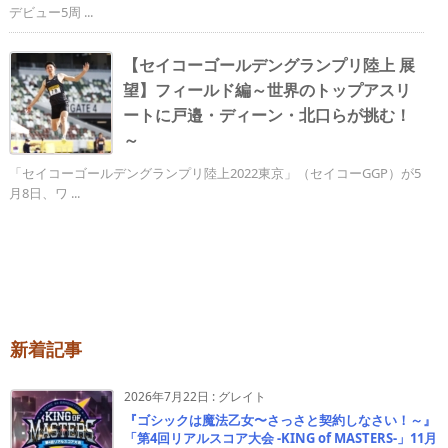
デビュー5周 ...
【セイコーゴールデングランプリ陸上 展
望】フィールド編～世界のトップアスリ
ートに戸邉・ディーン・北口らが挑む！
～
「セイコーゴールデングランプリ陸上2022東京」（セイコーGGP）が5
月8日、ワ ...
新着記事
2026年7月22日
:
グレイト
『ゴシックは魔法乙女〜さっさと契約しなさい！～』
「第4回リアルスコア大会 -KING of MASTERS-」11月