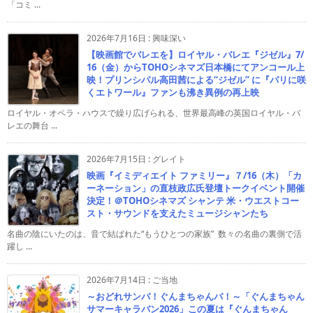
「コミ ...
2026年7月16日
:
興味深い
【映画館でバレエを】ロイヤル・バレエ『ジゼル』7/
16（金）からTOHOシネマズ日本橋にてアンコール上
映！プリンシパル高田茜による“ジゼル” に『パリに咲
くエトワール』ファンも沸き異例の再上映
ロイヤル・オペラ・ハウスで繰り広げられる、世界最高峰の英国ロイヤル・バ
レエの舞台 ...
2026年7月15日
:
グレイト
映画『イミディエイト ファミリー』７/16（木）「カ
ーネーション」の直枝政広氏登壇トークイベント開催
決定！＠TOHOシネマズ シャンテ 米・ウエストコー
スト・サウンドを支えたミュージシャンたち
名曲の陰にいたのは、音で結ばれた“もうひとつの家族” 数々の名曲の裏側で活
躍し ...
2026年7月14日
:
ご当地
～おどれサンバ！ぐんまちゃんバ！～「ぐんまちゃん
サマーキャラバン2026」この夏は『ぐんまちゃん