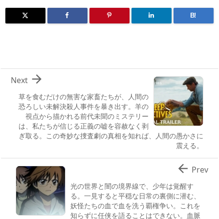
B!

Next
草を食むだけの無害な家畜たちが、人間の
恐ろしい未解決殺人事件を暴き出す。羊の
視点から描かれる前代未聞のミステリー
は、私たちが信じる正義の嘘を容赦なく剥
ぎ取る。この奇妙な捜査劇の真相を知れば、人間の愚かさに
震える。

Prev
光の世界と闇の境界線で、少年は覚醒す
る。一見すると平穏な日常の裏側に潜む、
妖怪たちの血で血を洗う覇権争い。これを
知らずに任侠を語ることはできない。血脈