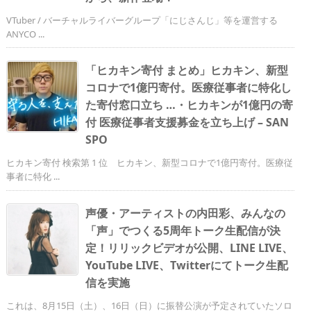
VTuber / バーチャルライバーグループ「にじさんじ」等を運営する
ANYCO ...
「ヒカキン寄付 まとめ」ヒカキン、新型
コロナで1億円寄付。医療従事者に特化し
た寄付窓口立ち …・ヒカキンが1億円の寄
付 医療従事者支援募金を立ち上げ – SAN
SPO
ヒカキン寄付 検索第 1 位 ヒカキン、新型コロナで1億円寄付。医療従
事者に特化 ...
声優・アーティストの内田彩、みんなの
「声」でつくる5周年トーク生配信が決
定！リリックビデオが公開、LINE LIVE、
YouTube LIVE、Twitterにてトーク生配
信を実施
これは、8月15日（土）、16日（日）に振替公演が予定されていたソロ