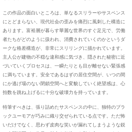
この作品の面白いところは、単なるスリラーやサスペンス
にとどまらない、現代社会の歪みを痛烈に風刺した構造に
あります。富裕層が暮らす華麗な世界のすぐ足元で、労働
者たちがどのように扱われ、消費されていくのかというダ
ークな格差構造が、非常にスリリングに描かれています。
主人公が建物の不穏な違和感に気づき、隠された秘密に近
づいていくプロセスは、一瞬たりとも目が離せない緊張感
に満ちています。安全であるはずの居住空間が、いつの間
にか逃げ場のない閉鎖空間へと変貌していく絶望感は、心
拍数を跳ね上げるに十分な破壊力を持っています。
特筆すべきは、張り詰めたサスペンスの中に、独特のブラ
ックユーモアが巧みに織り交ぜられている点です。ただ怖
いだけでなく、思わず皮肉な笑いが漏れてしまうような鋭