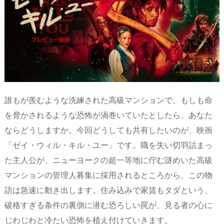
d
d
y
r
ar
ro
s
o
d
p.
n
io
誰もが羨むような洗練された高級マンションで、もしも命
を脅かされるような恐怖が渦巻いていたとしたら、あなた
ならどうしますか。今回どうしても共有したいのが、映画
「ゼイ・ウィル・キル・ユー」です。職を失い切羽詰まっ
た主人公が、ニューヨークの超一等地に佇む謎めいた高級
マンションの管理人募集に採用されるところから、この物
語は急速に動き出します。住み込みで家賃もタダという、
破格すぎる条件の裏側に潜む恐ろしい罠が、見る者の心に
じわじわと冷たい恐怖を植え付けていきます。