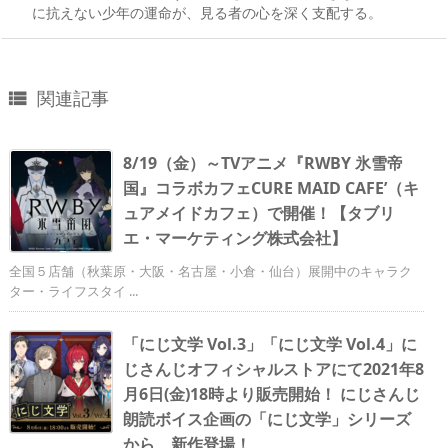
に抗えない少年の運命が、見る者の心を深く支配する。
関連記事

8/19（金）～TVアニメ『RWBY 氷雪帝
国』コラボカフェCURE MAID CAFE’（キ
ュアメイドカフェ）で開催！【タブリ
エ・マーケティング株式会社】
全国５店舗（秋葉原・大阪・名古屋・小倉・仙台）展開中のキャラク
ター・ライフスタイ ...
「にじ文学 Vol.3」「にじ文学 Vol.4」に
じさんじオフィシャルストアにて2021年8
月6日(金)18時より販売開始！ にじさんじ
朗読ボイス企画の「にじ文学」シリーズ
から、新作登場！