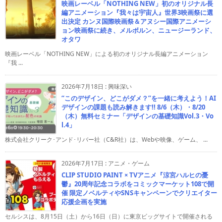
映画レーベル「NOTHING NEW」初のオリジナル長
編アニメーション『我々は宇宙人』世界3映画祭に選
出決定 カンヌ国際映画祭＆アヌシー国際アニメーシ
ョン映画祭に続き、メルボルン、ニュージーランド、
オタワ
映画レーベル「NOTHING NEW」による初のオリジナル長編アニメーション
『我 ...
2026年7月18日
:
興味深い
“このデザイン、どこがダメ？”を一緒に考えよう！AI
デザインの課題も読み解きます!! 8/6（木）・8/20
（木）無料セミナー「デザインの基礎知識Vol.3・Vo
l.4」
株式会社クリーク･アンド･リバー社（C&R社）は、Webや映像、ゲーム、 ...
2026年7月17日
:
アニメ・ゲーム
CLIP STUDIO PAINT × TVアニメ『涼宮ハルヒの憂
鬱』20周年記念コラボをコミックマーケット108で開
催 限定ノベルティやSNSキャンペーンでクリエイター
応援企画を実施
セルシスは、8月15日（土）から16日（日）に東京ビッグサイトで開催される