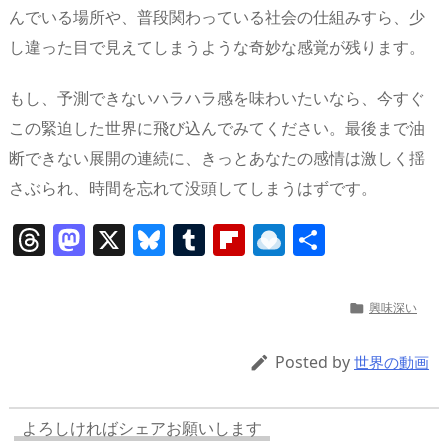
んでいる場所や、普段関わっている社会の仕組みすら、少
し違った目で見えてしまうような奇妙な感覚が残ります。
もし、予測できないハラハラ感を味わいたいなら、今すぐ
この緊迫した世界に飛び込んでみてください。最後まで油
断できない展開の連続に、きっとあなたの感情は激しく揺
さぶられ、時間を忘れて没頭してしまうはずです。
T
M
X
Bl
T
Fl
R
共
h
a
u
u
ip
ai
有
re
st
e
m
b
n
興味深い

a
o
sk
bl
o
d
d
d
y
r
ar
ro
Posted by

世界の動画
s
o
d
p.
n
io
よろしければシェアお願いします