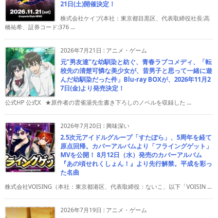
21日(土)開催決定！
株式会社ケイブ(本社：東京都目黒区、代表取締役社長:高
橋祐希、証券コード:376 ...
2026年7月21日
:
アニメ・ゲーム
元”男友達”な幼馴染と紡ぐ、青春ラブコメディ、「転
校先の清楚可憐な美少女が、昔男子と思って一緒に遊
んだ幼馴染だった件」Blu-ray BOXが、2026年11月2
7日(金)より発売決定！
公式HP 公式X ★原作者の雲雀湯先生書き下ろしのノベルを収録した ...
2026年7月20日
:
興味深い
2.5次元アイドルグループ「すたぽら」、5周年を経て
原点回帰。カバーアルバムより「フライングゲット」
MVを公開！ 8月12日（水）発売のカバーアルバム
『あの頃せれくしょん！』より先行解禁。平成を彩っ
た名曲
株式会社VOISING（本社：東京都港区、代表取締役：ないこ、以下「VOISIN ...
2026年7月19日
:
アニメ・ゲーム