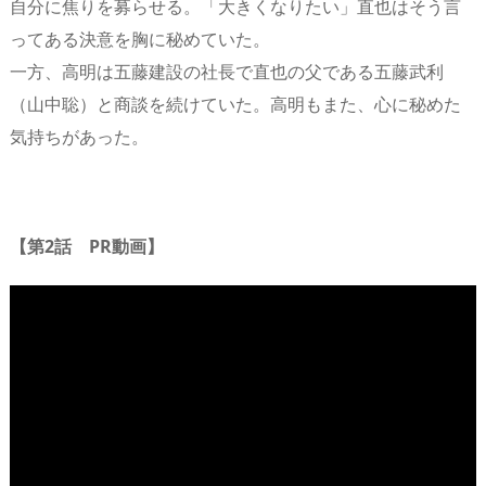
自分に焦りを募らせる。「大きくなりたい」直也はそう言
ってある決意を胸に秘めていた。
一方、高明は五藤建設の社長で直也の父である五藤武利
（山中聡）と商談を続けていた。高明もまた、心に秘めた
気持ちがあった。
【第2話 PR動画】