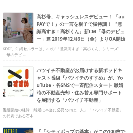
高杉母、キャッシュレスデビュー！ 「au
PAYで！」の一言を親子で猛特訓！ 『意
識高すぎ！高杉くん』新CM「母のデビュ
ー」篇 2019年12月6日（金）よりOA開始
KDDI、沖縄セルラーは、auの“「意識高すぎ！高杉くん」シリーズ”
「母のデビ ...
バツイチ不動産がお届けする新ポッドキ
ャスト番組『バツイチのすすめ』が、Yo
uTube・各SNSで一斉配信スタート 離婚
時の不動産売却・住み替え専門サポート
を展開する「バツイチ不動産」
番組開始の経緯「離婚に本当に必要なのは、人」 「バツイチ不動産」
の代表である石本 ...
『「シティポップの基本」がこの100枚で