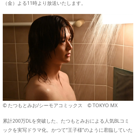
（金）よる11時より放送いたします。
s
o
d
p.
n
io
© たつもとみお/シーモアコミックス © TOKYO MX
累計200万DLを突破した、たつもとみおによる人気BLコミ
ックを実写ドラマ化。かつて“王子様”のように君臨していた