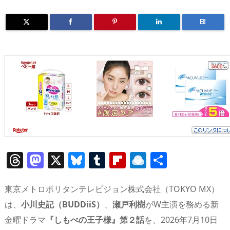
B!
T
M
X
Bl
T
Fl
R
共
h
a
u
u
ip
ai
有
re
st
e
m
b
n
東京メトロポリタンテレビジョン株式会社（TOKYO MX）
a
o
sk
bl
o
d
は、
小川史記（BUDDiiS）
、
瀬戸利樹
がW主演を務める新
金曜ドラマ
『しもべの王子様』第２話
を、2026年7月10日
d
d
y
r
ar
ro