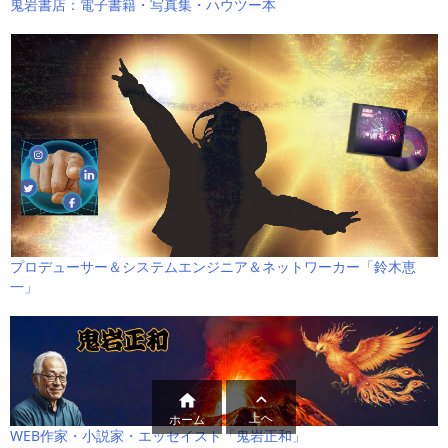
鬼岩書店：電子書籍・写真集・ハウツー本
プロデューサー＆システムエンジニア＆ネットワーカー「鈴木恵
一」


上へ
ホーム
WEB作家・小説家・エッセイスト「鬼岩正和」