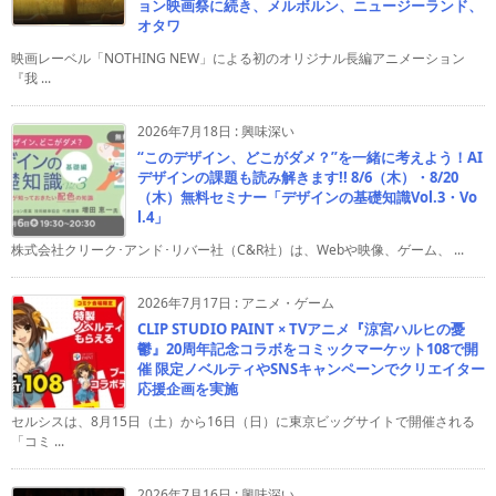
ョン映画祭に続き、メルボルン、ニュージーランド、
オタワ
映画レーベル「NOTHING NEW」による初のオリジナル長編アニメーション
『我 ...
2026年7月18日
:
興味深い
“このデザイン、どこがダメ？”を一緒に考えよう！AI
デザインの課題も読み解きます!! 8/6（木）・8/20
（木）無料セミナー「デザインの基礎知識Vol.3・Vo
l.4」
株式会社クリーク･アンド･リバー社（C&R社）は、Webや映像、ゲーム、 ...
2026年7月17日
:
アニメ・ゲーム
CLIP STUDIO PAINT × TVアニメ『涼宮ハルヒの憂
鬱』20周年記念コラボをコミックマーケット108で開
催 限定ノベルティやSNSキャンペーンでクリエイター
応援企画を実施
セルシスは、8月15日（土）から16日（日）に東京ビッグサイトで開催される
「コミ ...
2026年7月16日
:
興味深い