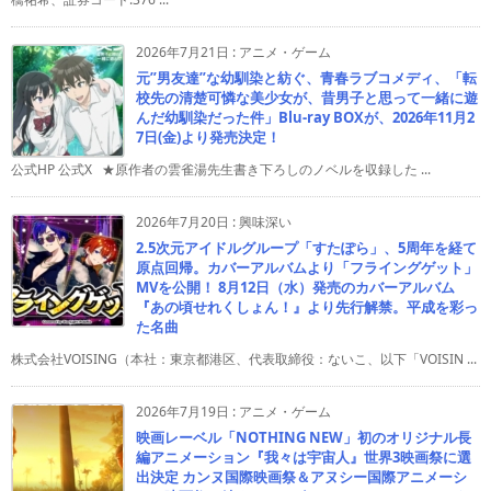
2026年7月21日
:
アニメ・ゲーム
元”男友達”な幼馴染と紡ぐ、青春ラブコメディ、「転
校先の清楚可憐な美少女が、昔男子と思って一緒に遊
んだ幼馴染だった件」Blu-ray BOXが、2026年11月2
7日(金)より発売決定！
公式HP 公式X ★原作者の雲雀湯先生書き下ろしのノベルを収録した ...
2026年7月20日
:
興味深い
2.5次元アイドルグループ「すたぽら」、5周年を経て
原点回帰。カバーアルバムより「フライングゲット」
MVを公開！ 8月12日（水）発売のカバーアルバム
『あの頃せれくしょん！』より先行解禁。平成を彩っ
た名曲
株式会社VOISING（本社：東京都港区、代表取締役：ないこ、以下「VOISIN ...
2026年7月19日
:
アニメ・ゲーム
映画レーベル「NOTHING NEW」初のオリジナル長
編アニメーション『我々は宇宙人』世界3映画祭に選
出決定 カンヌ国際映画祭＆アヌシー国際アニメーシ