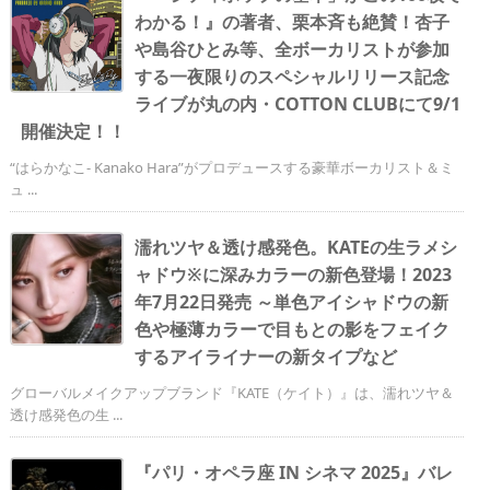
わかる！』の著者、栗本斉も絶賛！杏子
や島谷ひとみ等、全ボーカリストが参加
する一夜限りのスペシャルリリース記念
ライブが丸の内・COTTON CLUBにて9/1
開催決定！！
“はらかなこ- Kanako Hara”がプロデュースする豪華ボーカリスト＆ミ
ュ ...
濡れツヤ＆透け感発色。KATEの生ラメシ
ャドウ※に深みカラーの新色登場！2023
年7月22日発売 ～単色アイシャドウの新
色や極薄カラーで目もとの影をフェイク
するアイライナーの新タイプなど
グローバルメイクアップブランド『KATE（ケイト）』は、濡れツヤ＆
透け感発色の生 ...
『パリ・オペラ座 IN シネマ 2025』バレ