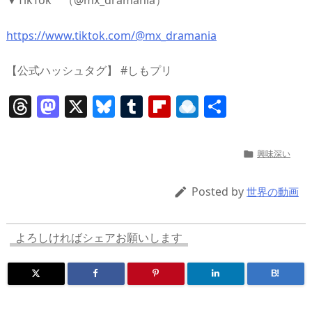
https://www.tiktok.com/@mx_dramania
【公式ハッシュタグ】 #しもプリ
T
M
X
Bl
T
Fl
R
共
h
a
u
u
ip
ai
有
re
st
e
m
b
n
興味深い

a
o
sk
bl
o
d
d
d
y
r
ar
ro
Posted by

世界の動画
s
o
d
p.
n
io
よろしければシェアお願いします
B!