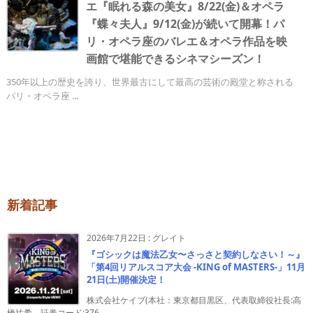
エ『眠れる森の美女』8/22(金)＆オペラ
『蝶々夫人』9/12(金)が続いて開幕！パ
リ・オペラ座のバレエ＆オペラ作品を映
画館で堪能できるシネマシーズン！
350年以上の歴史を誇り、世界最古にして最高の芸術の殿堂と称される
パリ・オペラ座 ...
新着記事
2026年7月22日
:
グレイト
『ゴシックは魔法乙女〜さっさと契約しなさい！～』
「第4回リアルスコア大会 -KING of MASTERS-」11月
21日(土)開催決定！
株式会社ケイブ(本社：東京都目黒区、代表取締役社長:高
橋祐希、証券コード:376 ...