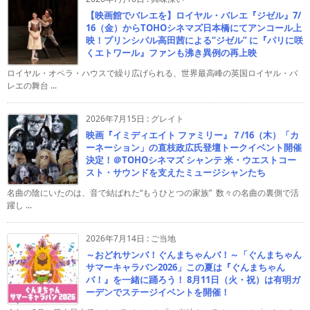
【映画館でバレエを】ロイヤル・バレエ『ジゼル』7/
16（金）からTOHOシネマズ日本橋にてアンコール上
映！プリンシパル高田茜による“ジゼル” に『パリに咲
くエトワール』ファンも沸き異例の再上映
ロイヤル・オペラ・ハウスで繰り広げられる、世界最高峰の英国ロイヤル・バ
レエの舞台 ...
2026年7月15日
:
グレイト
映画『イミディエイト ファミリー』７/16（木）「カ
ーネーション」の直枝政広氏登壇トークイベント開催
決定！＠TOHOシネマズ シャンテ 米・ウエストコー
スト・サウンドを支えたミュージシャンたち
名曲の陰にいたのは、音で結ばれた“もうひとつの家族” 数々の名曲の裏側で活
躍し ...
2026年7月14日
:
ご当地
～おどれサンバ！ぐんまちゃんバ！～「ぐんまちゃん
サマーキャラバン2026」この夏は『ぐんまちゃん
バ！』を一緒に踊ろう！ 8月11日（火・祝）は有明ガ
ーデンでステージイベントを開催！