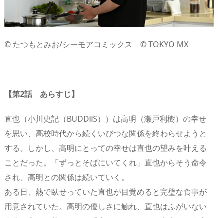
© たつもとみお/シーモアコミックス © TOKYO MX
【第2話 あらすじ】
直也（小川史記（BUDDiiS））は高明（瀬戸利樹）の幸せ
を思い、高校時代から続くいびつな関係を終わらせようと
する。しかし、高明にとっての幸せは直也の望みを叶える
ことだった。「ずっとそばにいてくれ」直也からそう命令
され、高明との関係は続いていく。
ある日、熱で臥せっていた直也が目覚めると完璧な食事が
用意されていた。高明の優しさに触れ、直也はふがいない