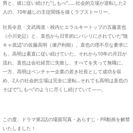
男と、彼に従い続けた“しもべ”……社会的立場が逆転した2
人の、10年越しの主従関係を描くラブストーリー。
社長令息・文武両道・校内ヒエラルキートップの五藤直也
（小川史記）と、直也から日常的にパシリにされていた“陰
キャ底辺”の佐藤高明（瀬戸利樹）。直也の理不尽な要求に
も、高明は素直に従い続けていた。それから10年の月日が
流れ、直也は会社経営に失敗し、すべてを失って無職に。
一方、高明はベンチャー企業の若き社長として成功を収
め、2人の社会的立場は完全に逆転…それでも高明は直也の
そばで“しもべ”のように尽くし続けていて――。
この度、ドラマ第2話の場面写真・あらすじ・PR動画を解禁
いたしました！