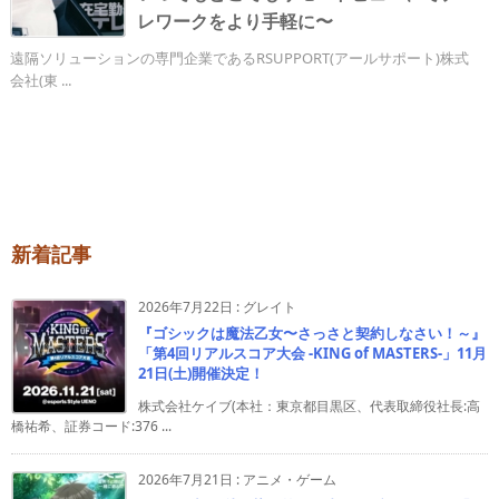
レワークをより手軽に〜
遠隔ソリューションの専門企業であるRSUPPORT(アールサポート)株式
会社(東 ...
新着記事
2026年7月22日
:
グレイト
『ゴシックは魔法乙女〜さっさと契約しなさい！～』
「第4回リアルスコア大会 -KING of MASTERS-」11月
21日(土)開催決定！
株式会社ケイブ(本社：東京都目黒区、代表取締役社長:高
橋祐希、証券コード:376 ...
2026年7月21日
:
アニメ・ゲーム