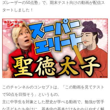
ズレーザーの50点塾」で、期末テスト向けの動画が配信ス
s
o
d
p.
タートしました！
n
io
このチャンネルのコンセプトは、「この動画を見てテスト
で50点を目指そう」というもの。
主に中学生を対象とした歴史が学べる動画で、勉強が苦手
な子どもたち向けに、基本中の基本だけをわかりやすく解