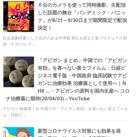
６台のカメラを使って同時撮影、生配信
した話題の舞台「パンデミック・パニッ
ク」が8/21～9/30日まで期間限定で配信
決定！
社会派劇作家として定評のある中津留 章仁を迎えた新プロデュース団
体「ナカツル ブ ...
「アビガン まとめ」中国での「アビガン
有効」を喜べない富士フイルム：日経ビ
ジネス電子版・中国政府 臨床試験でアビ
ガンに治療効果 治療薬として使用へ | N
HK …・アビガンの原料を国内生産へ コロ
ナ治療薬に期待(20/04/03) – YouTube
アビガン 検索第 1 位 中国での「アビガン有効」を喜べない富士フイル
ム：日経ビ ...
新型コロナウイルス対策にも効果を発