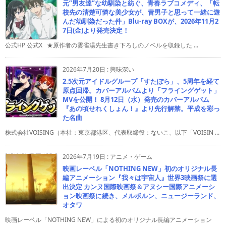
元”男友達”な幼馴染と紡ぐ、青春ラブコメディ、「転
校先の清楚可憐な美少女が、昔男子と思って一緒に遊
んだ幼馴染だった件」Blu-ray BOXが、2026年11月2
7日(金)より発売決定！
公式HP 公式X ★原作者の雲雀湯先生書き下ろしのノベルを収録した ...
2026年7月20日
:
興味深い
2.5次元アイドルグループ「すたぽら」、5周年を経て
原点回帰。カバーアルバムより「フライングゲット」
MVを公開！ 8月12日（水）発売のカバーアルバム
『あの頃せれくしょん！』より先行解禁。平成を彩っ
た名曲
株式会社VOISING（本社：東京都港区、代表取締役：ないこ、以下「VOISIN ...
2026年7月19日
:
アニメ・ゲーム
映画レーベル「NOTHING NEW」初のオリジナル長
編アニメーション『我々は宇宙人』世界3映画祭に選
出決定 カンヌ国際映画祭＆アヌシー国際アニメーシ
ョン映画祭に続き、メルボルン、ニュージーランド、
オタワ
映画レーベル「NOTHING NEW」による初のオリジナル長編アニメーション