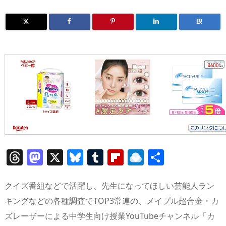
B!
T
M
X
Bl
T
Fl
R
共
h
a
u
u
ip
ai
有
re
st
e
m
b
n
クイズ番組などで活躍し、先生になってほしい芸能人ラン
a
o
sk
bl
o
d
キングなどの各種調査でTOP3常連の、メイプル超合金・カ
ズレーザーによる中学生向け授業YouTubeチャンネル「カ
d
d
y
r
ar
ro