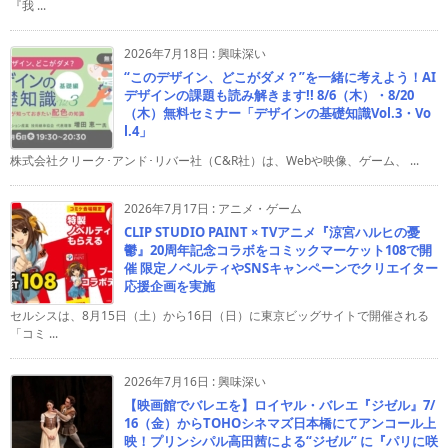
『我 ...
2026年7月18日
:
興味深い
“このデザイン、どこがダメ？”を一緒に考えよう！AI
デザインの課題も読み解きます!! 8/6（木）・8/20
（木）無料セミナー「デザインの基礎知識Vol.3・Vo
l.4」
株式会社クリーク･アンド･リバー社（C&R社）は、Webや映像、ゲーム、 ...
2026年7月17日
:
アニメ・ゲーム
CLIP STUDIO PAINT × TVアニメ『涼宮ハルヒの憂
鬱』20周年記念コラボをコミックマーケット108で開
催 限定ノベルティやSNSキャンペーンでクリエイター
応援企画を実施
セルシスは、8月15日（土）から16日（日）に東京ビッグサイトで開催される
「コミ ...
2026年7月16日
:
興味深い
【映画館でバレエを】ロイヤル・バレエ『ジゼル』7/
16（金）からTOHOシネマズ日本橋にてアンコール上
映！プリンシパル高田茜による“ジゼル” に『パリに咲