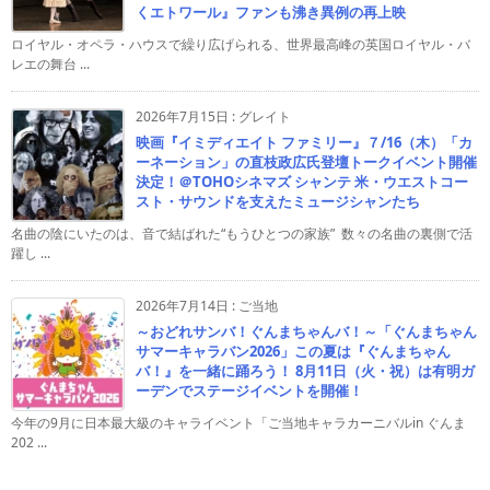
くエトワール』ファンも沸き異例の再上映
ロイヤル・オペラ・ハウスで繰り広げられる、世界最高峰の英国ロイヤル・バ
レエの舞台 ...
2026年7月15日
:
グレイト
映画『イミディエイト ファミリー』７/16（木）「カ
ーネーション」の直枝政広氏登壇トークイベント開催
決定！＠TOHOシネマズ シャンテ 米・ウエストコー
スト・サウンドを支えたミュージシャンたち
名曲の陰にいたのは、音で結ばれた“もうひとつの家族” 数々の名曲の裏側で活
躍し ...
2026年7月14日
:
ご当地
～おどれサンバ！ぐんまちゃんバ！～「ぐんまちゃん
サマーキャラバン2026」この夏は『ぐんまちゃん
バ！』を一緒に踊ろう！ 8月11日（火・祝）は有明ガ
ーデンでステージイベントを開催！
今年の9月に日本最大級のキャライベント「ご当地キャラカーニバルin ぐんま
202 ...