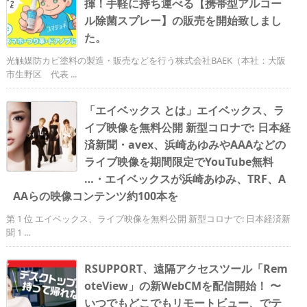
揮！手軽に持ち運べる【携帯型アルコー
ル除菌スプレー】の販売を開始致しまし
た。
光触媒防カビ塗料の製造・販売などを行う株式会社BAEK（本社：大阪
市生野区 代表 ...
「エイベックス とは」エイベックス、ラ
イブ映像を無料公開 新型コロナで: 日本経
済新聞・avex、浜崎あゆみやAAAなどの
ライブ映像を期間限定でYouTube無料
…・エイベックスが浜崎あゆみ、TRF、A
AAらの映像コンテンツ約100本を
第 1 位 エイベックス、ライブ映像を無料公開 新型コロナで: 日本経済新
聞 1 ...
RSUPPORT、遠隔アクセスツール「Rem
oteView」の新WebCMを配信開始！ 〜
いつでもどこでもリモートビュー、でテ