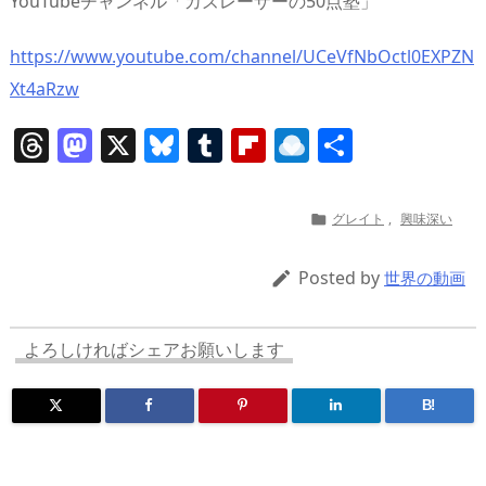
YouTubeチャンネル「カズレーザーの50点塾」
https://www.youtube.com/channel/UCeVfNbOctl0EXPZN
Xt4aRzw
T
M
X
Bl
T
Fl
R
共
h
a
u
u
ip
ai
有
re
st
e
m
b
n
グレイト
,
興味深い

a
o
sk
bl
o
d
d
d
y
r
ar
ro
Posted by

世界の動画
s
o
d
p.
n
io
よろしければシェアお願いします
B!