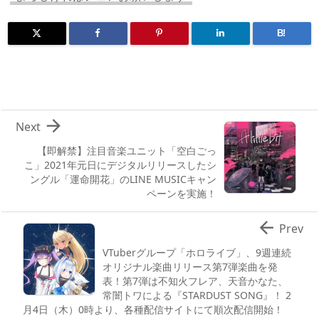
B!

Next
【即解禁】注目音楽ユニット「空白ごっ
こ」2021年元日にデジタルリリースしたシ
ングル「運命開花」のLINE MUSICキャン
ペーンを実施！

Prev
VTuberグループ「ホロライブ」、9週連続
オリジナル楽曲リリース第7弾楽曲を発
表！第7弾は不知火フレア、天音かなた、
常闇トワによる『STARDUST SONG』！ 2
月4日（木）0時より、各種配信サイトにて順次配信開始！