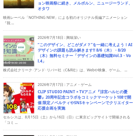
ョン映画祭に続き、メルボルン、ニュージーランド、
オタワ
映画レーベル「NOTHING NEW」による初のオリジナル長編アニメーション
『我 ...
2026年7月18日
:
興味深い
“このデザイン、どこがダメ？”を一緒に考えよう！AI
デザインの課題も読み解きます!! 8/6（木）・8/20
（木）無料セミナー「デザインの基礎知識Vol.3・Vo
l.4」
株式会社クリーク･アンド･リバー社（C&R社）は、Webや映像、ゲーム、 ...
2026年7月17日
:
アニメ・ゲーム
CLIP STUDIO PAINT × TVアニメ『涼宮ハルヒの憂
鬱』20周年記念コラボをコミックマーケット108で開
催 限定ノベルティやSNSキャンペーンでクリエイター
応援企画を実施
セルシスは、8月15日（土）から16日（日）に東京ビッグサイトで開催される
「コミ ...