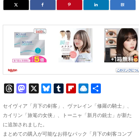
B!
T
M
X
Bl
T
Fl
R
共
h
a
u
u
ip
ai
有
re
st
e
m
b
n
セイヴィア「月下の剣客」、ヴァレイン「修羅の騎士」、
a
o
sk
bl
o
d
カイリン「旅篭の女侠」、トーニャ「新月の銃士」が新た
に追加されました。
d
d
y
r
ar
ro
まとめての購入が可能なお得なパック「月下の剣客コンプ
s
o
d
p.