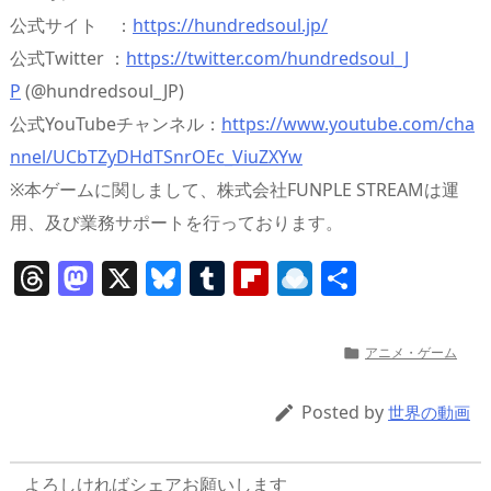
公式サイト ：
https://hundredsoul.jp/
公式Twitter ：
https://twitter.com/hundredsoul_J
P
(@hundredsoul_JP)
公式YouTubeチャンネル：
https://www.youtube.com/cha
nnel/UCbTZyDHdTSnrOEc_ViuZXYw
※本ゲームに関しまして、株式会社FUNPLE STREAMは運
⽤、及び業務サポートを⾏っております。
T
M
X
Bl
T
Fl
R
共
h
a
u
u
ip
ai
有
re
st
e
m
b
n
アニメ・ゲーム

a
o
sk
bl
o
d
d
d
y
r
ar
ro
Posted by

世界の動画
s
o
d
p.
n
io
よろしければシェアお願いします