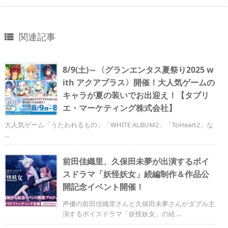
関連記事

8/9(土)～〈グランエンタス夏祭り2025 w
ith アクアプラス〉開催！大人気ゲームの
キャラが夏の装いでお出迎え！【タブリ
エ・マーケティング株式会社】
大人気ゲーム「うたわれるもの」「WHITE ALBUM2」「ToHeart2」な
...
前田佳織里、久保田未夢が出演するボイ
スドラマ「妖怪妖女」続編制作＆作品公
開記念イベント開催！
声優の前田佳織里さんと久保田未夢さんがダブル主
演するボイスドラマ「妖怪妖女」の続 ...