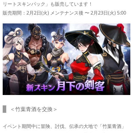
リートスキンパック」も販売しています！
n
io
販売期間：2月2日(火) メンテナンス後 〜 2月23日(火) 5:00
＜竹葉青酒を交換＞
イベント期間中に冒険、討伐、伝承の大地で「竹葉青酒」