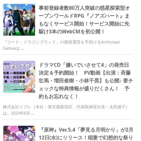
事前登録者数80万人突破の惑星探索型オ
ープンワールドRPG『ノアズハート』ま
もなくサービス開始！サービス開始に先
駆け3本のWebCMを初公開！
『コード：ドラゴンブラッド』の開発運営を手掛けるArchosaur
Gamesは ...
ドラマCD「嫌いでいさせて4」の発売日
決定＆予約開始！ PV動画【出演：斉藤
壮馬・増田俊樹・小林千晃】も公開♪ 要チ
ェックな特典情報が盛りだくさん！ 予
約もお忘れなく！
株式会社リブレ（本社：東京都新宿区、代表取締役社長：太田歳子）
は、2023年6月 ...
『原神』Ver.5.4「夢見る月明かり」が2月
12日(水)にリリース！稲妻で幻想的な祭り