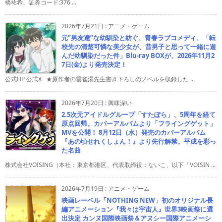
橋祐希、証券コード:376 ...
2026年7月21日
:
アニメ・ゲーム
元”男友達”な幼馴染と紡ぐ、青春ラブコメディ、「転
校先の清楚可憐な美少女が、昔男子と思って一緒に遊
んだ幼馴染だった件」Blu-ray BOXが、2026年11月2
7日(金)より発売決定！
公式HP 公式X ★原作者の雲雀湯先生書き下ろしのノベルを収録した ...
2026年7月20日
:
興味深い
2.5次元アイドルグループ「すたぽら」、5周年を経て
原点回帰。カバーアルバムより「フライングゲット」
MVを公開！ 8月12日（水）発売のカバーアルバム
『あの頃せれくしょん！』より先行解禁。平成を彩っ
た名曲
株式会社VOISING（本社：東京都港区、代表取締役：ないこ、以下「VOISIN ...
2026年7月19日
:
アニメ・ゲーム
映画レーベル「NOTHING NEW」初のオリジナル長
編アニメーション『我々は宇宙人』世界3映画祭に選
出決定 カンヌ国際映画祭＆アヌシー国際アニメーシ