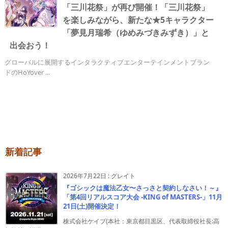
「三川花祭」が再び開催！「三川花祭」
を楽しみながら、新たな★5キャラクター
「夢見月瑞希（ゆめみづきみずき）」と
出会おう！
グローバルに展開するインタラクティブエンターテインメントブラン
ドのHoYover ...
新着記事
2026年7月22日
:
グレイト
『ゴシックは魔法乙女〜さっさと契約しなさい！～』
「第4回リアルスコア大会 -KING of MASTERS-」11月
21日(土)開催決定！
株式会社ケイブ(本社：東京都目黒区、代表取締役社長:高