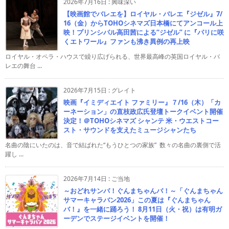
2026年7月16日
:
興味深い
【映画館でバレエを】ロイヤル・バレエ『ジゼル』7/
16（金）からTOHOシネマズ日本橋にてアンコール上
映！プリンシパル高田茜による“ジゼル” に『パリに咲
くエトワール』ファンも沸き異例の再上映
ロイヤル・オペラ・ハウスで繰り広げられる、世界最高峰の英国ロイヤル・バ
レエの舞台 ...
2026年7月15日
:
グレイト
映画『イミディエイト ファミリー』７/16（木）「カ
ーネーション」の直枝政広氏登壇トークイベント開催
決定！＠TOHOシネマズ シャンテ 米・ウエストコー
スト・サウンドを支えたミュージシャンたち
名曲の陰にいたのは、音で結ばれた“もうひとつの家族” 数々の名曲の裏側で活
躍し ...
2026年7月14日
:
ご当地
～おどれサンバ！ぐんまちゃんバ！～「ぐんまちゃん
サマーキャラバン2026」この夏は『ぐんまちゃん
バ！』を一緒に踊ろう！ 8月11日（火・祝）は有明ガ
ーデンでステージイベントを開催！