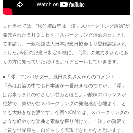
また当社では、“松竹梅白壁蔵「澪」スパークリング清酒”が
発売された６月２１日を『スパークリング清酒の日』とし
て申請し、一般社団法人日本記念日協会より登録認定され
ました｡今回の記念日制定を機に、「澪」の魅力をさらに多
くの方に知っていただけるようアピールしていきます。
■「澪」アンバサダー、浅田真央さんからのコメント
『私はお酒の中でも日本酒が一番好きなのですが、「澪」
はお米うまれのやさしい甘みとほどよい酸味のバランスが
絶妙で、爽やかなスパークリングの発泡感が心地よく、と
ても大好きなお酒です。今回のCMでは、スパークリングの
ような軽やかな楽曲と素敵な振り付けで、「澪」の贅沢で
上質な世界観を、自分らしく表現できたかなと思います。