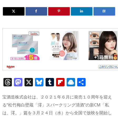
B!
T
M
X
Bl
T
Fl
R
共
h
a
u
u
ip
ai
有
re
st
e
m
b
n
宝酒造株式会社は、２０２１年６月に発売１０周年を迎え
a
o
sk
bl
o
d
る“松竹梅白壁蔵「澪」スパークリング清酒”の新CM「私
は、澪。」篇を３月２４日（水）から全国で放映を開始し
d
d
y
r
ar
ro