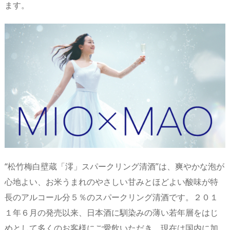
ます。
s
o
d
p.
n
io
“松竹梅白壁蔵「澪」スパークリング清酒”は、爽やかな泡が
心地よい、お米うまれのやさしい甘みとほどよい酸味が特
長のアルコール分５％のスパークリング清酒です。２０１
１年６月の発売以来、日本酒に馴染みの薄い若年層をはじ
めとして多くのお客様にご愛飲いただき、現在は国内に加