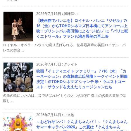
2026年7月16日
:
興味深い
【映画館でバレエを】ロイヤル・バレエ『ジゼル』7/
16（金）からTOHOシネマズ日本橋にてアンコール上
映！プリンシパル高田茜による“ジゼル” に『パリに咲
くエトワール』ファンも沸き異例の再上映
ロイヤル・オペラ・ハウスで繰り広げられる、世界最高峰の英国ロイヤル・バ
レエの舞台 ...
2026年7月15日
:
グレイト
映画『イミディエイト ファミリー』７/16（木）「カ
ーネーション」の直枝政広氏登壇トークイベント開催
決定！＠TOHOシネマズ シャンテ 米・ウエストコー
スト・サウンドを支えたミュージシャンたち
名曲の陰にいたのは、音で結ばれた“もうひとつの家族” 数々の名曲の裏側で活
躍し ...
2026年7月14日
:
ご当地
～おどれサンバ！ぐんまちゃんバ！～「ぐんまちゃん
サマーキャラバン2026」この夏は『ぐんまちゃん