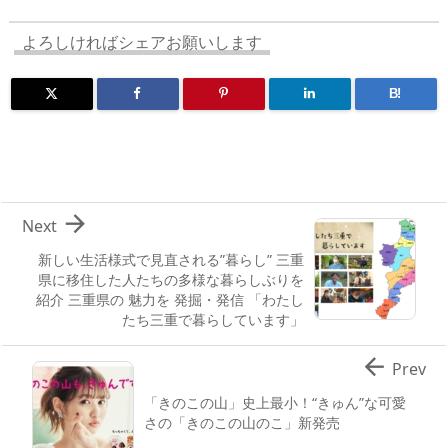
s
o
d
p.
n
io
よろしければシェアお願いします
B!

Next
新しい生活様式で見直される”暮らし” 三重
県に移住した人たちの多様な暮らしぶりを
紹介 三重県の 魅力を 発掘・発信 「わたし
たち三重で暮らしています」

Prev
「きのこの山」史上最小！“きゅん”な可愛
さの「きのこの山のこ」新発売