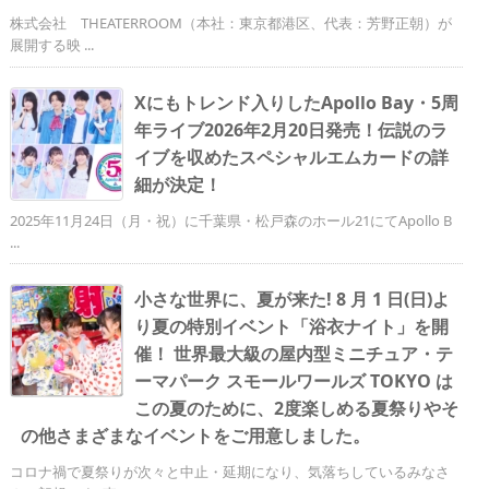
株式会社 THEATERROOM（本社：東京都港区、代表：芳野正朝）が
展開する映 ...
Xにもトレンド入りしたApollo Bay・5周
年ライブ2026年2月20日発売！伝説のラ
イブを収めたスペシャルエムカードの詳
細が決定！
2025年11月24日（月・祝）に千葉県・松戸森のホール21にてApollo B
...
小さな世界に、夏が来た! 8 月 1 日(日)よ
り夏の特別イベント「浴衣ナイト」を開
催！ 世界最大級の屋内型ミニチュア・テ
ーマパーク スモールワールズ TOKYO は
この夏のために、2度楽しめる夏祭りやそ
の他さまざまなイベントをご用意しました。
コロナ禍で夏祭りが次々と中止・延期になり、気落ちしているみなさ