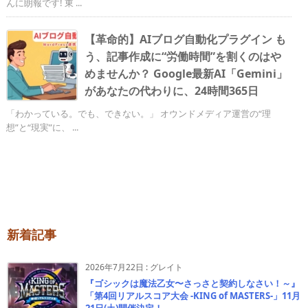
んに朗報です! 東 ...
【革命的】AIブログ自動化プラグイン も
う、記事作成に“労働時間”を割くのはや
めませんか？ Google最新AI「Gemini」
があなたの代わりに、24時間365日
「わかっている。でも、できない。」 オウンドメディア運営の“理
想”と“現実”に、 ...
新着記事
2026年7月22日
:
グレイト
『ゴシックは魔法乙女〜さっさと契約しなさい！～』
「第4回リアルスコア大会 -KING of MASTERS-」11月
21日(土)開催決定！