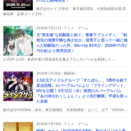
株式会社ケイブ(本社：東京都目黒区、代表取締役社長:高
橋祐希、証券コード:376 ...
2026年7月21日
:
アニメ・ゲーム
元”男友達”な幼馴染と紡ぐ、青春ラブコメディ、「転
校先の清楚可憐な美少女が、昔男子と思って一緒に遊
んだ幼馴染だった件」Blu-ray BOXが、2026年11月2
7日(金)より発売決定！
公式HP 公式X ★原作者の雲雀湯先生書き下ろしのノベルを収録した ...
2026年7月20日
:
興味深い
2.5次元アイドルグループ「すたぽら」、5周年を経て
原点回帰。カバーアルバムより「フライングゲット」
MVを公開！ 8月12日（水）発売のカバーアルバム
『あの頃せれくしょん！』より先行解禁。平成を彩っ
た名曲
株式会社VOISING（本社：東京都港区、代表取締役：ないこ、以下「VOISIN ...
2026年7月19日
:
アニメ・ゲーム
映画レーベル「NOTHING NEW」初のオリジナル長