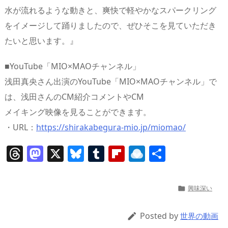
水が流れるような動きと、爽快で軽やかなスパークリング
をイメージして踊りましたので、ぜひそこを見ていただき
たいと思います。』
■YouTube「MIO×MAOチャンネル」
浅田真央さん出演のYouTube「MIO×MAOチャンネル」で
は、浅田さんのCM紹介コメントやCM
メイキング映像を見ることができます。
・URL：
https://shirakabegura-mio.jp/miomao/
T
M
X
Bl
T
Fl
R
共
h
a
u
u
ip
ai
有
re
st
e
m
b
n
興味深い

a
o
sk
bl
o
d
d
d
y
r
ar
ro
Posted by

世界の動画