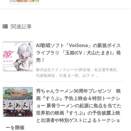
関連記事

AI歌唱ソフト「VoiSona」の新規ボイス
ライブラリ 「玉姫(CV：犬山たまき)」発
売！
株式会社テクノスピーチ(所在地：名古屋市東区、
代表取締役：大浦 圭一郎、以下 テ ...
秀ちゃんラーメン30周年プレゼンツ 映
画『すうぷ』予告上映会＆特別トークシ
ョー 豚骨ラーメンの起源に焦点を当てた
世界初の映画『すうぷ』の予告披露上映
と出演者や特別ゲストによるトークショ
ーを開催