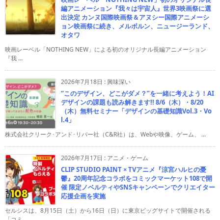
編アニメーション『我々は宇宙人』世界3映画祭に選
出決定 カンヌ国際映画祭＆アヌシー国際アニメーシ
ョン映画祭に続き、メルボルン、ニュージーランド、
オタワ
映画レーベル「NOTHING NEW」による初のオリジナル長編アニメーション
『我 ...
2026年7月18日
:
興味深い
“このデザイン、どこがダメ？”を一緒に考えよう！AI
デザインの課題も読み解きます!! 8/6（木）・8/20
（木）無料セミナー「デザインの基礎知識Vol.3・Vo
l.4」
株式会社クリーク･アンド･リバー社（C&R社）は、Webや映像、ゲーム、 ...
2026年7月17日
:
アニメ・ゲーム
CLIP STUDIO PAINT × TVアニメ『涼宮ハルヒの憂
鬱』20周年記念コラボをコミックマーケット108で開
催 限定ノベルティやSNSキャンペーンでクリエイター
応援企画を実施
セルシスは、8月15日（土）から16日（日）に東京ビッグサイトで開催される
「コミ ...