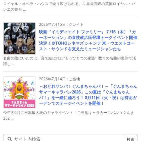
ロイヤル・オペラ・ハウスで繰り広げられる、世界最高峰の英国ロイヤル・バ
レエの舞台 ...
2026年7月15日
:
グレイト
映画『イミディエイト ファミリー』７/16（木）「カ
ーネーション」の直枝政広氏登壇トークイベント開催
決定！＠TOHOシネマズ シャンテ 米・ウエストコー
スト・サウンドを支えたミュージシャンたち
名曲の陰にいたのは、音で結ばれた“もうひとつの家族” 数々の名曲の裏側で活
躍し ...
2026年7月14日
:
ご当地
～おどれサンバ！ぐんまちゃんバ！～「ぐんまちゃん
サマーキャラバン2026」この夏は『ぐんまちゃん
バ！』を一緒に踊ろう！ 8月11日（火・祝）は有明ガ
ーデンでステージイベントを開催！
今年の9月に日本最大級のキャライベント「ご当地キャラカーニバルin ぐんま
202 ...