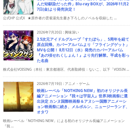
んだ幼馴染だった件」Blu-ray BOXが、2026年11月2
7日(金)より発売決定！
公式HP 公式X ★原作者の雲雀湯先生書き下ろしのノベルを収録した ...
2026年7月20日
:
興味深い
2.5次元アイドルグループ「すたぽら」、5周年を経て
原点回帰。カバーアルバムより「フライングゲット」
MVを公開！ 8月12日（水）発売のカバーアルバム
『あの頃せれくしょん！』より先行解禁。平成を彩っ
た名曲
株式会社VOISING（本社：東京都港区、代表取締役：ないこ、以下「VOISIN ...
2026年7月19日
:
アニメ・ゲーム
映画レーベル「NOTHING NEW」初のオリジナル長
編アニメーション『我々は宇宙人』世界3映画祭に選
出決定 カンヌ国際映画祭＆アヌシー国際アニメーシ
ョン映画祭に続き、メルボルン、ニュージーランド、
オタワ
映画レーベル「NOTHING NEW」による初のオリジナル長編アニメーション
『我 ...