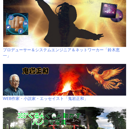
プロデューサー＆システムエンジニア＆ネットワーカー「鈴木恵
一」
WEB作家・小説家・エッセイスト「鬼岩正和」


上へ
ホーム