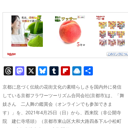
T
M
X
Bl
T
Fl
R
共
h
a
u
u
ip
ai
有
re
st
e
m
b
n
京都に息づく伝統の花街文化の素晴らしさを国内外に発信
a
o
sk
bl
o
d
している京都フラワーツーリズム合同会社(京都市)は、「舞
妓さん 二人舞の鑑賞会（オンラインでも参加できま
d
d
y
r
ar
ro
す）」を、2021年4月25日（日）から、西来院（非公開寺
s
o
d
p.
院 建仁寺塔頭）（京都市東山区大和大路四条下ル小松町
n
io