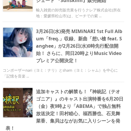
シェード 『Sunskinn』販売開始
輸入雑貨の卸売販売業を行うクレア株式会社(所在
地：愛媛県松山市)は、ビーチでの紫 ...
3月26日(水)発売 MIMiNARI 1st Full Alb
um「freq.」収録、新曲「想い槍 feat. S
anghee」が2月26日(水)0時先行配信開
始！ さらに、同日20時よりMusic Video
プレミア公開決定！
コンポーザーnari（ヨミ：ナリ）とsham（ヨミ：シャム）を中心に
「記憶を音楽 ...
追加キャストの解禁も！『神統記（テオ
ゴニア）』のキャスト出演特番を6月20日
（金）夜9時より「ABEMA」で独占無料
放送決定！田村睦心、福西勝也、石見舞
菜香、集貝はながお気に入りシーンを発
表！