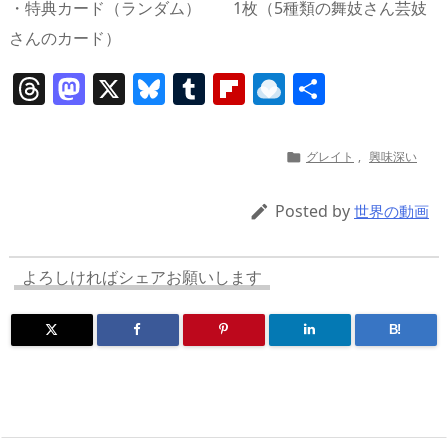
・特典カード（ランダム） 1枚（5種類の舞妓さん芸妓
さんのカード）
T
M
X
Bl
T
Fl
R
共
h
a
u
u
ip
ai
有
re
st
e
m
b
n
グレイト
,
興味深い

a
o
sk
bl
o
d
d
d
y
r
ar
ro
Posted by

世界の動画
s
o
d
p.
n
io
よろしければシェアお願いします
B!