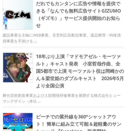
だれでもカンタンに広告や情報を提供で
きる「なんでも無料広告サイトGIZUMO
（ギズモ）」サービス提供開始のお知ら
せ
建設事業を主軸にWEB事業、非営利広告配信事業、遺品整理・特殊清
掃事業を手掛ける ...
18年ぶり上演「マドモアゼル・モーツァ
ルト」キャスト発表 小室哲哉作曲、全
国5都市で上演 モーツァルト役は岡崎かの
ん＆梁世姫のダブルキャスト 2026年5月
より全国公演
舞台芸術創造事業および人財開発研修事業を展開する株式会社ヒュー
マンデザイン（本社 ...
ビーチでの紫外線を360°シャットアウ
ト！ 簡単に組み立て可能＆超軽量のサン