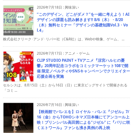
2026年7月18日
:
興味深い
“このデザイン、どこがダメ？”を一緒に考えよう！AI
デザインの課題も読み解きます!! 8/6（木）・8/20
（木）無料セミナー「デザインの基礎知識Vol.3・Vo
l.4」
株式会社クリーク･アンド･リバー社（C&R社）は、Webや映像、ゲーム、 ...
2026年7月17日
:
アニメ・ゲーム
CLIP STUDIO PAINT × TVアニメ『涼宮ハルヒの憂
鬱』20周年記念コラボをコミックマーケット108で開
催 限定ノベルティやSNSキャンペーンでクリエイター
応援企画を実施
セルシスは、8月15日（土）から16日（日）に東京ビッグサイトで開催される
「コミ ...
2026年7月16日
:
興味深い
【映画館でバレエを】ロイヤル・バレエ『ジゼル』7/
16（金）からTOHOシネマズ日本橋にてアンコール上
映！プリンシパル高田茜による“ジゼル” に『パリに咲
くエトワール』ファンも沸き異例の再上映