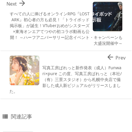

Next
すべての人に捧げるオンラインRPG『LOST
ARK』初心者の方も必見！「トライポッド
掲示板」が誕生！VTuberおめがシスターズ
×東海オンエアてつやの初コラボ動画も公
開！ ～ハーフアニバーサリー記念イベント・キャンペーンも
大盛況開催中～

Prev
写真工房ぱれっと新作発表（成人）Funwa
ri×pure この度、写真工房ぱれっと（本社/
（有）三景スタジオ）から札幌中央店で撮
影した成人新ビジュアルがリリースしまし
た。
関連記事
