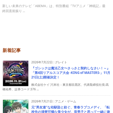
新しい未来のテレビ「ABEMA」は、特別番組『TVアニメ「神統記」最
終回直前振り ...
新着記事
2026年7月22日
:
グレイト
『ゴシックは魔法乙女〜さっさと契約しなさい！～』
「第4回リアルスコア大会 -KING of MASTERS-」11月
21日(土)開催決定！
株式会社ケイブ(本社：東京都目黒区、代表取締役社長:高
橋祐希、証券コード:376 ...
2026年7月21日
:
アニメ・ゲーム
元”男友達”な幼馴染と紡ぐ、青春ラブコメディ、「転
校先の清楚可憐な美少女が、昔男子と思って一緒に遊