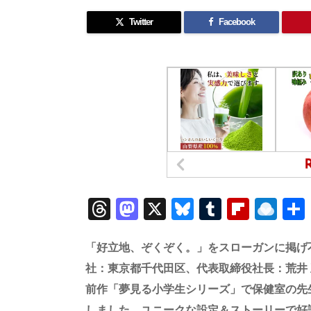
Twitter
Facebook
T
M
X
Bl
T
Fl
R
h
a
u
u
ip
ai
re
st
e
m
b
n
「好立地、ぞくぞく。」をスローガンに掲げ
a
o
sk
bl
o
d
社：東京都千代田区、代表取締役社長：荒井
前作「夢見る小学生シリーズ」で保健室の先
d
d
y
r
ar
ro
しました。ユニークな設定＆ストーリーで好評