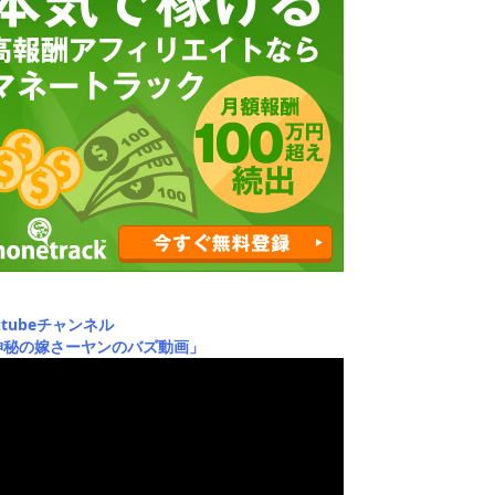
utubeチャンネル
神秘の嫁さーヤンのバズ動画」