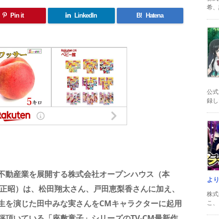
希、証
Pin it
LinkedIn
B!
Hatena
公式
録した
共
有
不動産業を展開する株式会社オープンハウス（本
よ
 正昭）は、松田翔太さん、戸田恵梨香さんに加え、
株式
生を演じた田中みな実さんをCMキャラクターに起用
こ、以
頂いている「座敷童子」シリーズのTV-CM最新作