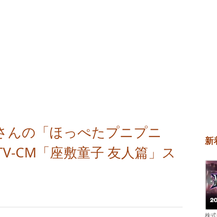
さんの「ほっぺたプニプニ
新
V-CM「座敷童子 友人篇」ス
株式