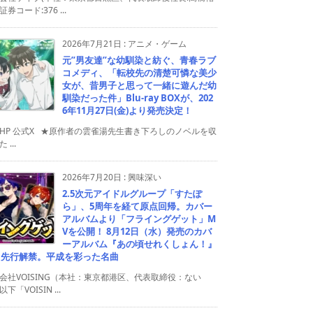
券コード:376 ...
2026年7月21日
:
アニメ・ゲーム
元”男友達”な幼馴染と紡ぐ、青春ラブ
コメディ、「転校先の清楚可憐な美少
女が、昔男子と思って一緒に遊んだ幼
馴染だった件」Blu-ray BOXが、202
6年11月27日(金)より発売決定！
HP 公式X ★原作者の雲雀湯先生書き下ろしのノベルを収
 ...
2026年7月20日
:
興味深い
2.5次元アイドルグループ「すたぽ
ら」、5周年を経て原点回帰。カバー
アルバムより「フライングゲット」M
Vを公開！ 8月12日（水）発売のカバ
ーアルバム『あの頃せれくしょん！』
り先行解禁。平成を彩った名曲
会社VOISING（本社：東京都港区、代表取締役：ない
下「VOISIN ...