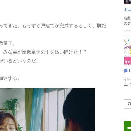
ミ
名曲
の名
ってきた。もうすぐ戸建てが完成するらしく、肌艶
敷童子。
、みな実が座敷童子の手を払い除けた！？
がいるというのだ。
催
加速する。
今年
ニバル