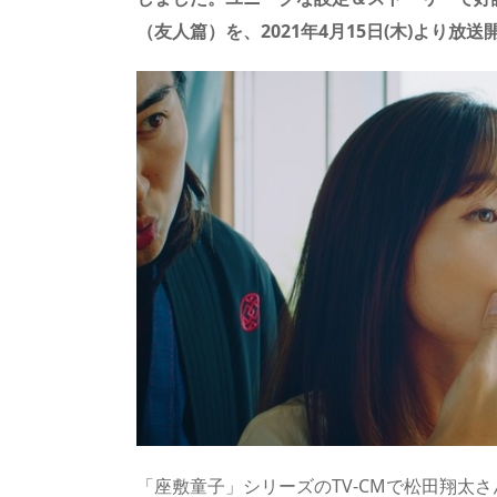
s
o
d
p.
（友人篇）を、2021年4月15日(木)より放
n
io
「座敷童子」シリーズのTV-CMで松田翔太