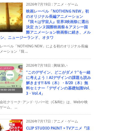
2026年7月19日
:
アニメ・ゲーム
映画レーベル「NOTHING NEW」初
のオリジナル長編アニメーション
『我々は宇宙人』世界3映画祭に選出
決定 カンヌ国際映画祭＆アヌシー国
際アニメーション映画祭に続き、メル
ルン、ニュージーランド、オタワ
レーベル「NOTHING NEW」による初のオリジナル長編
メーション『我 ...
2026年7月18日
:
興味深い
“このデザイン、どこがダメ？”を一緒
に考えよう！AIデザインの課題も読み
解きます!! 8/6（木）・8/20（木）無
料セミナー「デザインの基礎知識Vol.
3・Vol.4」
会社クリーク･アンド･リバー社（C&R社）は、Webや映
ゲーム、 ...
2026年7月17日
:
アニメ・ゲーム
CLIP STUDIO PAINT × TVアニメ『涼