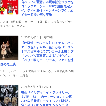
宮ハルヒの憂鬱』20周年記念コラボを
コミックマーケット108で開催 限定ノ
ベルティやSNSキャンペーンでクリエ
イター応援企画を実施
シスは、8月15日（土）から16日（日）に東京ビッグサイ
開催される「コミ ...
2026年7月16日
:
興味深い
【映画館でバレエを】ロイヤル・バレ
エ『ジゼル』7/16（金）からTOHOシ
ネマズ日本橋にてアンコール上映！プ
リンシパル高田茜による“ジゼル” に
『パリに咲くエトワール』ファンも沸
異例の再上映
ヤル・オペラ・ハウスで繰り広げられる、世界最高峰の英
イヤル・バレエの舞台 ...
2026年7月15日
:
グレイト
映画『イミディエイト ファミリー』
７/16（木）「カーネーション」の直
枝政広氏登壇トークイベント開催決
定！＠TOHOシネマズ シャンテ 米・