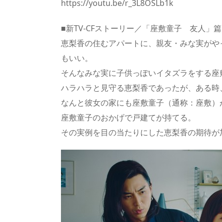
https://youtu.be/r_3L8OSLb1k
■新TV-CFストーリー／「座敷童子 友人」篇
恵梨香の住むアパートに、親友・みな実がや
もいい。
そんなみな実に子供っぽいイタズラをする座
ハラハラと見守る恵梨香であったが、ある時
なんと彼女の家にも座敷童子（通称：座敷）
座敷童子のおかげで戸建てが持てる。
その実例を目の当たりにした恵梨香の期待が