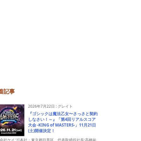
着記事
2026年7月22日
:
グレイト
『ゴシックは魔法乙女〜さっさと契約
しなさい！～』「第4回リアルスコア
大会 -KING of MASTERS-」11月21日
(土)開催決定！
会社ケイブ(本社：東京都目黒区、代表取締役社長:高橋祐