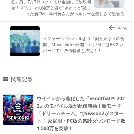
る』篇、7月7日（水）より全国にて放映開
始！ ギリシャの知恵と愛が“ぎゅっと”詰ま
った新CM、本田翼さんがヘルシーな美しさで魅せる

Prev
メジャー1stシングルより「雨が始まりの合
図」Music Video公開！7月7日にはBSスカ
パーにて生放送特番も決定！！
関連記事

ウイイレから進化した『eFootball™ 202
2』のモバイル版が配信開始！新モード
「ドリームチーム」でSeason2がスター
ト！ 家庭用・PC版の累計ダウンロード数
1,500万を突破！