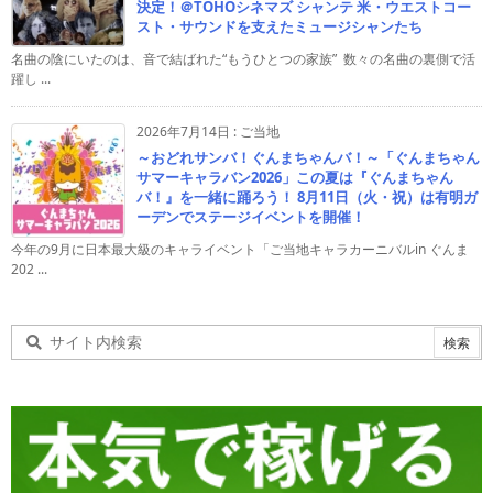
決定！＠TOHOシネマズ シャンテ 米・ウエストコー
スト・サウンドを支えたミュージシャンたち
名曲の陰にいたのは、音で結ばれた“もうひとつの家族” 数々の名曲の裏側で活
躍し ...
2026年7月14日
:
ご当地
～おどれサンバ！ぐんまちゃんバ！～「ぐんまちゃん
サマーキャラバン2026」この夏は『ぐんまちゃん
バ！』を一緒に踊ろう！ 8月11日（火・祝）は有明ガ
ーデンでステージイベントを開催！
今年の9月に日本最大級のキャライベント「ご当地キャラカーニバルin ぐんま
202 ...