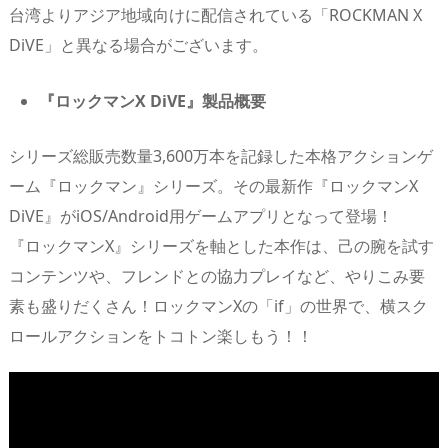
台湾よりアジア地域向けに配信されている「ROCKMAN X
DiVE」と異なる場合がございます。
『
ロックマンX DiVE
』製品概要
シリーズ総販売数量3,600万本を記録した本格アクションゲ
ーム『ロックマン』シリーズ。その最新作『ロックマンX
DiVE』がiOS/Android用ゲームアプリとなって登場！
『ロックマンX』シリーズを軸とした本作は、己の腕を試す
コンテンツや、フレンドとの協力プレイなど、やりこみ要
素も盛りだくさん！ロックマンXの「if」の世界で、横スク
ロールアクションをトコトン楽しもう！！