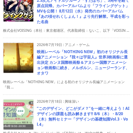
2.5次元アイドルグループ「すたぽら」、5周年を経て
原点回帰。カバーアルバムより「フライングゲット」
MVを公開！ 8月12日（水）発売のカバーアルバム
『あの頃せれくしょん！』より先行解禁。平成を彩っ
た名曲
株式会社VOISING（本社：東京都港区、代表取締役：ないこ、以下「VOISIN ...
2026年7月19日
:
アニメ・ゲーム
映画レーベル「NOTHING NEW」初のオリジナル長
編アニメーション『我々は宇宙人』世界3映画祭に選
出決定 カンヌ国際映画祭＆アヌシー国際アニメーシ
ョン映画祭に続き、メルボルン、ニュージーランド、
オタワ
映画レーベル「NOTHING NEW」による初のオリジナル長編アニメーション
『我 ...
2026年7月18日
:
興味深い
“このデザイン、どこがダメ？”を一緒に考えよう！AI
デザインの課題も読み解きます!! 8/6（木）・8/20
（木）無料セミナー「デザインの基礎知識Vol.3・Vo
l.4」