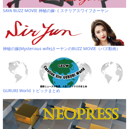
SAYA BUZZ MOVIE 神秘の嫁-ミステリアスワイフさーヤン
神秘の嫁(Mysterious wife)さーヤンのBUZZ MOVIE（バズ動画）
GURURI World トピックまとめ