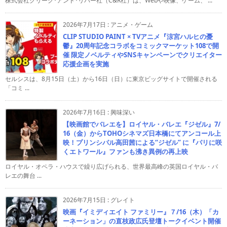
株式会社クリーク･アンド･リバー社（C&R社）は、Webや映像、ゲーム、 ...
2026年7月17日
:
アニメ・ゲーム
CLIP STUDIO PAINT × TVアニメ『涼宮ハルヒの憂
鬱』20周年記念コラボをコミックマーケット108で開
催 限定ノベルティやSNSキャンペーンでクリエイター
応援企画を実施
セルシスは、8月15日（土）から16日（日）に東京ビッグサイトで開催される
「コミ ...
2026年7月16日
:
興味深い
【映画館でバレエを】ロイヤル・バレエ『ジゼル』7/
16（金）からTOHOシネマズ日本橋にてアンコール上
映！プリンシパル高田茜による“ジゼル” に『パリに咲
くエトワール』ファンも沸き異例の再上映
ロイヤル・オペラ・ハウスで繰り広げられる、世界最高峰の英国ロイヤル・バ
レエの舞台 ...
2026年7月15日
:
グレイト
映画『イミディエイト ファミリー』７/16（木）「カ
ーネーション」の直枝政広氏登壇トークイベント開催