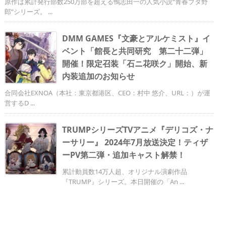
原作は累計発行部数250万部を超える鴨志田一の人気小説“青春ブタ野
郎”シリーズ。 ...
DMM GAMES『文豪とアルケミスト』イ
ベント「館長と共同研究 第二十二弾」
開催！限定召装「石ニ花咲ク」開始、新
内装追加のお知らせ
合同会社EXNOA（本社：東京都港区、CEO：村中 悠介、URL：）が運
営するD ...
TRUMPシリーズTVアニメ『デリコズ・ナ
ーサリー』 2024年7月放送決定！ティザ
ーPV第二弾・追加キャスト解禁！
累計動員数14万人超、オリジナル演劇作品
『TRUMP』シリーズ。本日開催の「An ...