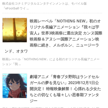
株式会社コナミデジタルエンタテインメントは、モバイル版
『eFootball ウイ ...
映画レーベル「NOTHING NEW」初のオ
リジナル長編アニメーション『我々は宇
宙人』世界3映画祭に選出決定 カンヌ国際
映画祭＆アヌシー国際アニメーション映
画祭に続き、メルボルン、ニュージーラ
ンド、オタワ
映画レーベル「NOTHING NEW」による初のオリジナル長編アニメー
ション『我 ...
劇場アニメ「青春ブタ野郎はランドセル
ガールの夢を見ない」2023年12月1日公
開決定！ 特報映像解禁！ 心揺れる少女た
ちとの切なくも瑞々しい思春期ファンタ
ジー