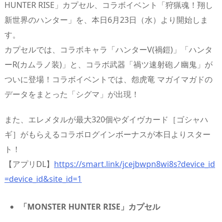
HUNTER RISE」カプセル、コラボイベント「狩猟魂！翔し
s
o
d
p.
新世界のハンター」を、本日6月23日（水）より開始しま
n
io
す。
カプセルでは、コラボキャラ「ハンターV(禍鎧)」「ハンタ
ーR(カムラノ装)」と、コラボ武器「禍ツ速射砲ノ幽鬼」が
ついに登場！コラボイベントでは、怨虎竜 マガイマガドの
データをまとった「シグマ」が出現！
また、エレメタルが最大320個やダイヴカード［ゴシャハ
ギ］がもらえるコラボログインボーナスが本日よりスター
ト！
【アプリDL】
https://smart.link/jcejbwpn8wi8s?device_id
=device_id&site_id=1
「MONSTER HUNTER RISE」カプセル