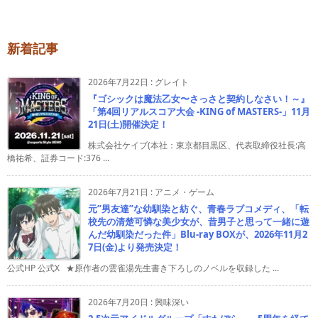
新着記事
2026年7月22日
:
グレイト
『ゴシックは魔法乙女〜さっさと契約しなさい！～』
「第4回リアルスコア大会 -KING of MASTERS-」11月
21日(土)開催決定！
株式会社ケイブ(本社：東京都目黒区、代表取締役社長:高
橋祐希、証券コード:376 ...
2026年7月21日
:
アニメ・ゲーム
元”男友達”な幼馴染と紡ぐ、青春ラブコメディ、「転
校先の清楚可憐な美少女が、昔男子と思って一緒に遊
んだ幼馴染だった件」Blu-ray BOXが、2026年11月2
7日(金)より発売決定！
公式HP 公式X ★原作者の雲雀湯先生書き下ろしのノベルを収録した ...
2026年7月20日
:
興味深い