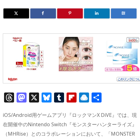
B!
T
M
X
Bl
T
Fl
R
共
h
a
u
u
ip
ai
有
re
st
e
m
b
n
iOS/Android用ゲームアプリ『ロックマンX DiVE』では、現
a
o
sk
bl
o
d
在開催中のNintendo Switch『モンスターハンターライズ』
（MHRise）とのコラボレーションにおいて、「MONSTER
d
d
y
r
ar
ro