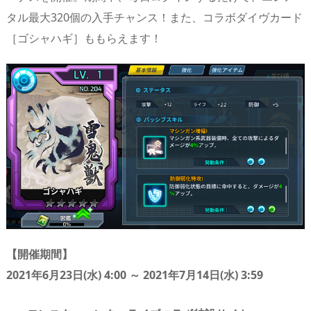
タル最大320個の入手チャンス！また、コラボダイヴカード
［ゴシャハギ］ももらえます！
【開催期間】
2021
年
6
月
23
日
(
水
) 4:00
～
2021
年
7
月
14
日
(
水
) 3:59