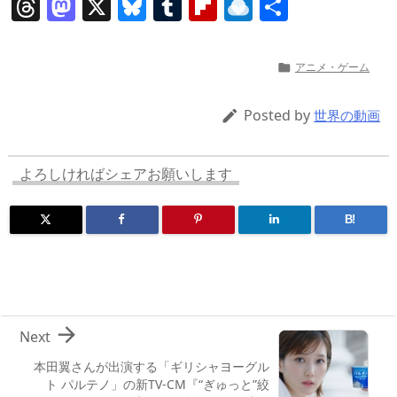
T
M
X
Bl
T
Fl
R
共
h
a
u
u
ip
ai
有
re
st
e
m
b
n
アニメ・ゲーム

a
o
sk
bl
o
d
d
d
y
r
ar
ro
Posted by

世界の動画
s
o
d
p.
n
io
よろしければシェアお願いします
B!

Next
本田翼さんが出演する「ギリシャヨーグル
ト パルテノ」の新TV-CM『“ぎゅっと”絞