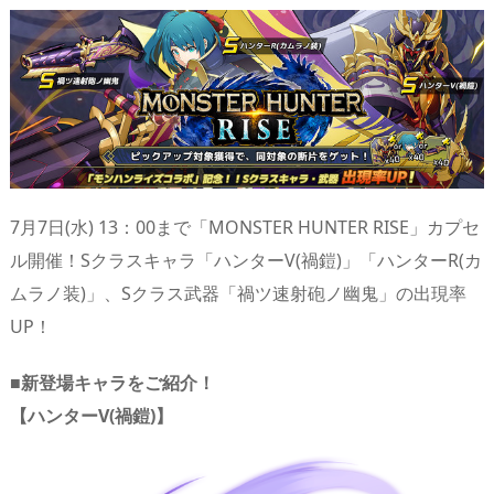
7月7日(水) 13：00まで「MONSTER HUNTER RISE」カプセ
ル開催！Sクラスキャラ「ハンターV(禍鎧)」「ハンターR(カ
ムラノ装)」、Sクラス武器「禍ツ速射砲ノ幽鬼」の出現率
UP！
■新登場キャラをご紹介！
【ハンターV(禍鎧)】