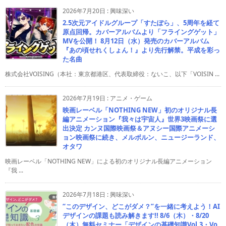
2026年7月20日
:
興味深い
2.5次元アイドルグループ「すたぽら」、5周年を経て
原点回帰。カバーアルバムより「フライングゲット」
MVを公開！ 8月12日（水）発売のカバーアルバム
『あの頃せれくしょん！』より先行解禁。平成を彩っ
た名曲
株式会社VOISING（本社：東京都港区、代表取締役：ないこ、以下「VOISIN ...
2026年7月19日
:
アニメ・ゲーム
映画レーベル「NOTHING NEW」初のオリジナル長
編アニメーション『我々は宇宙人』世界3映画祭に選
出決定 カンヌ国際映画祭＆アヌシー国際アニメーシ
ョン映画祭に続き、メルボルン、ニュージーランド、
オタワ
映画レーベル「NOTHING NEW」による初のオリジナル長編アニメーション
『我 ...
2026年7月18日
:
興味深い
“このデザイン、どこがダメ？”を一緒に考えよう！AI
デザインの課題も読み解きます!! 8/6（木）・8/20
（木）無料セミナー「デザインの基礎知識Vol.3・Vo