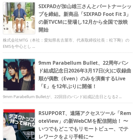
SIXPADが加山雄三さんとパートナーシッ
プを締結。新商品「SIXPAD Foot Fit 3」
の新TVCMに登場し12月から全国で放映
開始
株式会社MTG（本社：愛知県名古屋市、代表取締役社長：松下剛）の
EMSを中心とし ...
9mm Parabellum Bullet、22周年バン
ド結成記念日2026年3月17日(火)に収録曲
順が偶数（Even）のみを演奏するLive
「E」を12年ぶりに開催！
9mm Parabellum Bulletが、22回目のバンド結成記念日となる2 ...
RSUPPORT、遠隔アクセスツール「Rem
oteView」の新WebCMを配信開始！ 〜
いつでもどこでもリモートビュー、でテ
レワークをより手軽に〜