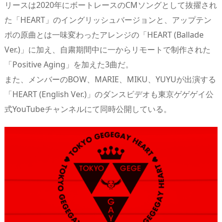
リースは2020年にボートレースのCMソングとして抜擢され
s
o
d
p.
た「HEART」のイングリッシュバージョンと、アップテン
n
io
ポの原曲とは一味変わったアレンジの「HEART (Ballade
Ver.)」に加え、自粛期間中に一からリモートで制作された
「Positive Aging」を加えた3曲だ。
また、メンバーのBOW、MARIE、MIKU、YUYUが出演する
「HEART (English Ver.)」のダンスビデオも東京ゲゲゲイ公
式YouTubeチャンネルにて同時公開している。