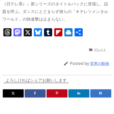
（日テレ系）』新シリーズのタイトルバックに登場し、話
題を呼ぶ。ダンスにとどまらず彼らの「キテレツメンタル
ワールド」の快進撃は止まらない。
T
M
X
Bl
T
Fl
R
共
h
a
u
u
ip
ai
有
re
st
e
m
b
n
グレイト

a
o
sk
bl
o
d
d
d
y
r
ar
ro
Posted by

世界の動画
s
o
d
p.
n
io
よろしければシェアお願いします
B!