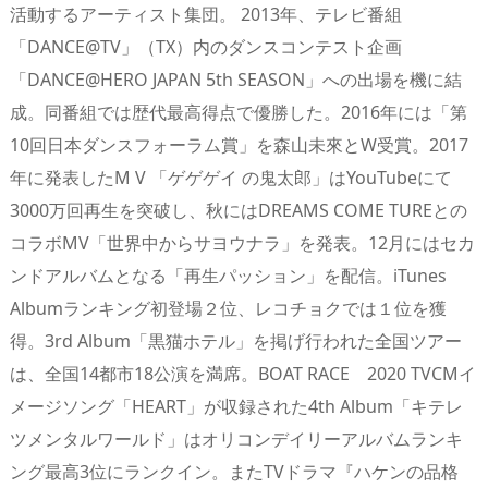
活動するアーティスト集団。 2013年、テレビ番組
「DANCE@TV」（TX）内のダンスコンテスト企画
「DANCE@HERO JAPAN 5th SEASON」への出場を機に結
成。同番組では歴代最高得点で優勝した。2016年には「第
10回日本ダンスフォーラム賞」を森山未來とW受賞。2017
年に発表したM V 「ゲゲゲイ の鬼太郎」はYouTubeにて
3000万回再生を突破し、秋にはDREAMS COME TUREとの
コラボMV「世界中からサヨウナラ」を発表。12月にはセカ
ンドアルバムとなる「再生パッション」を配信。iTunes
Albumランキング初登場２位、レコチョクでは１位を獲
得。3rd Album「黒猫ホテル」を掲げ行われた全国ツアー
は、全国14都市18公演を満席。BOAT RACE 2020 TVCMイ
メージソング「HEART」が収録された4th Album「キテレ
ツメンタルワールド」はオリコンデイリーアルバムランキ
ング最高3位にランクイン。またTVドラマ『ハケンの品格