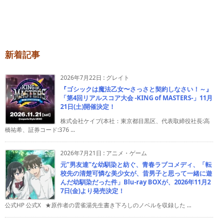
新着記事
2026年7月22日
:
グレイト
『ゴシックは魔法乙女〜さっさと契約しなさい！～』
「第4回リアルスコア大会 -KING of MASTERS-」11月
21日(土)開催決定！
株式会社ケイブ(本社：東京都目黒区、代表取締役社長:高
橋祐希、証券コード:376 ...
2026年7月21日
:
アニメ・ゲーム
元”男友達”な幼馴染と紡ぐ、青春ラブコメディ、「転
校先の清楚可憐な美少女が、昔男子と思って一緒に遊
んだ幼馴染だった件」Blu-ray BOXが、2026年11月2
7日(金)より発売決定！
公式HP 公式X ★原作者の雲雀湯先生書き下ろしのノベルを収録した ...