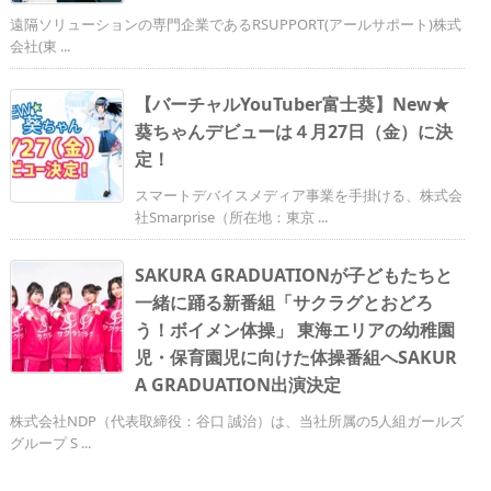
遠隔ソリューションの専門企業であるRSUPPORT(アールサポート)株式
会社(東 ...
【バーチャルYouTuber富士葵】New★
葵ちゃんデビューは４月27日（金）に決
定！
スマートデバイスメディア事業を手掛ける、株式会
社Smarprise（所在地：東京 ...
SAKURA GRADUATIONが子どもたちと
一緒に踊る新番組「サクラグとおどろ
う！ボイメン体操」 東海エリアの幼稚園
児・保育園児に向けた体操番組へSAKUR
A GRADUATION出演決定
株式会社NDP（代表取締役：谷口 誠治）は、当社所属の5人組ガールズ
グループ S ...