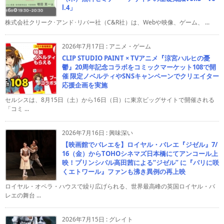
l.4」
株式会社クリーク･アンド･リバー社（C&R社）は、Webや映像、ゲーム、 ...
2026年7月17日
:
アニメ・ゲーム
CLIP STUDIO PAINT × TVアニメ『涼宮ハルヒの憂
鬱』20周年記念コラボをコミックマーケット108で開
催 限定ノベルティやSNSキャンペーンでクリエイター
応援企画を実施
セルシスは、8月15日（土）から16日（日）に東京ビッグサイトで開催される
「コミ ...
2026年7月16日
:
興味深い
【映画館でバレエを】ロイヤル・バレエ『ジゼル』7/
16（金）からTOHOシネマズ日本橋にてアンコール上
映！プリンシパル高田茜による“ジゼル” に『パリに咲
くエトワール』ファンも沸き異例の再上映
ロイヤル・オペラ・ハウスで繰り広げられる、世界最高峰の英国ロイヤル・バ
レエの舞台 ...
2026年7月15日
:
グレイト