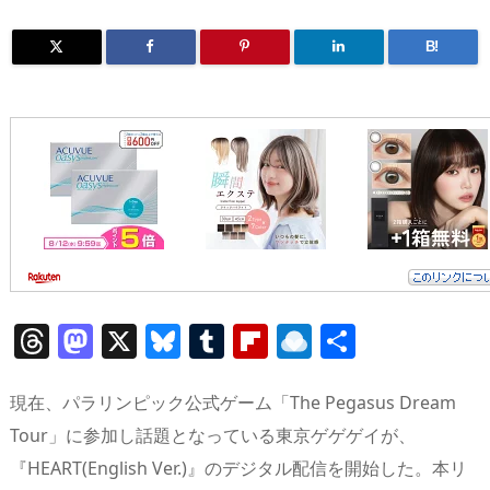
B!
T
M
X
Bl
T
Fl
R
共
h
a
u
u
ip
ai
有
re
st
e
m
b
n
現在、パラリンピック公式ゲーム「The Pegasus Dream
a
o
sk
bl
o
d
Tour」に参加し話題となっている東京ゲゲゲイが、
『HEART(English Ver.)』のデジタル配信を開始した。本リ
d
d
y
r
ar
ro