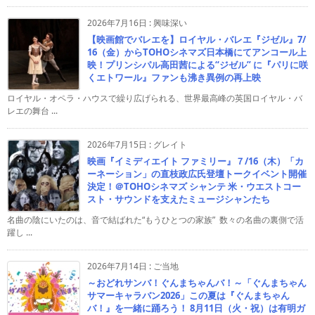
2026年7月16日
:
興味深い
【映画館でバレエを】ロイヤル・バレエ『ジゼル』7/
16（金）からTOHOシネマズ日本橋にてアンコール上
映！プリンシパル高田茜による“ジゼル” に『パリに咲
くエトワール』ファンも沸き異例の再上映
ロイヤル・オペラ・ハウスで繰り広げられる、世界最高峰の英国ロイヤル・バ
レエの舞台 ...
2026年7月15日
:
グレイト
映画『イミディエイト ファミリー』７/16（木）「カ
ーネーション」の直枝政広氏登壇トークイベント開催
決定！＠TOHOシネマズ シャンテ 米・ウエストコー
スト・サウンドを支えたミュージシャンたち
名曲の陰にいたのは、音で結ばれた“もうひとつの家族” 数々の名曲の裏側で活
躍し ...
2026年7月14日
:
ご当地
～おどれサンバ！ぐんまちゃんバ！～「ぐんまちゃん
サマーキャラバン2026」この夏は『ぐんまちゃん
バ！』を一緒に踊ろう！ 8月11日（火・祝）は有明ガ