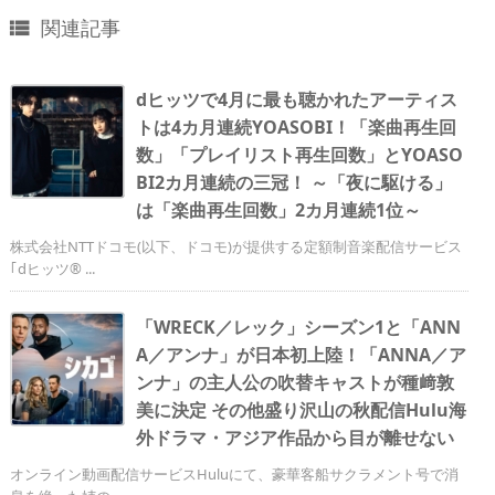
関連記事

dヒッツで4月に最も聴かれたアーティス
トは4カ月連続YOASOBI！「楽曲再生回
数」「プレイリスト再生回数」とYOASO
BI2カ月連続の三冠！ ～「夜に駆ける」
は「楽曲再生回数」2カ月連続1位～
株式会社NTTドコモ(以下、ドコモ)が提供する定額制音楽配信サービス
｢dヒッツ® ...
「WRECK／レック」シーズン1と「ANN
A／アンナ」が日本初上陸！「ANNA／ア
ンナ」の主人公の吹替キャストが種﨑敦
美に決定 その他盛り沢山の秋配信Hulu海
外ドラマ・アジア作品から目が離せない
オンライン動画配信サービスHuluにて、豪華客船サクラメント号で消