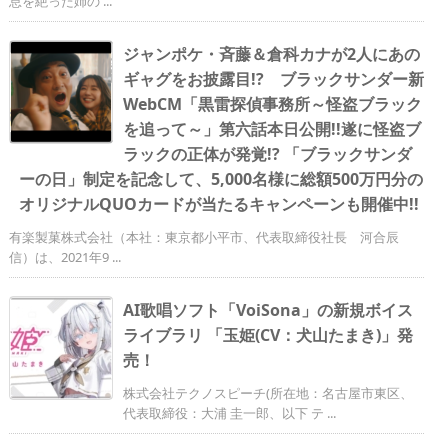
息を絶った姉の ...
ジャンポケ・斉藤＆倉科カナが2人にあの
ギャグをお披露目!? ブラックサンダー新
WebCM「黒雷探偵事務所～怪盗ブラック
を追って～」第六話本日公開!!遂に怪盗ブ
ラックの正体が発覚!? 「ブラックサンダ
ーの日」制定を記念して、5,000名様に総額500万円分の
オリジナルQUOカードが当たるキャンペーンも開催中!!
有楽製菓株式会社（本社：東京都小平市、代表取締役社長 河合辰
信）は、2021年9 ...
AI歌唱ソフト「VoiSona」の新規ボイス
ライブラリ 「玉姫(CV：犬山たまき)」発
売！
株式会社テクノスピーチ(所在地：名古屋市東区、
代表取締役：大浦 圭一郎、以下 テ ...