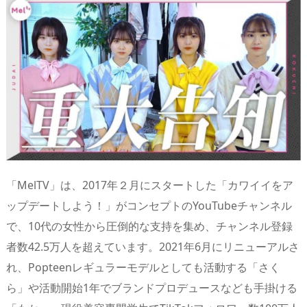
n
io
「MelTV」は、2017年２月にスタートした「カワイイをア
ップデートしよう！」がコンセプトのYouTubeチャンネル
で、10代の女性から圧倒的な支持を集め、チャンネル登録
者数42.5万人を超えています。2021年6月にリニューアルさ
れ、Popteenレギュラーモデルとしても活動する「さく
ら」や活動開始1年でブランドプロデュースなども手掛ける