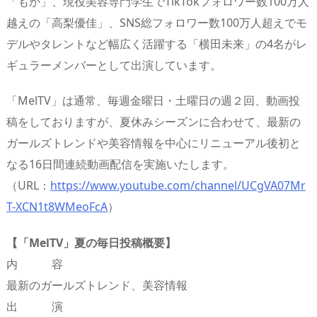
「もか」、現役美容専門学生でTikTokフォロワー数100万人
越えの「高梨優佳」、SNS総フォロワー数100万人超えでモ
デルやタレントなど幅広く活躍する「横田未来」の4名がレ
ギュラーメンバーとして出演しています。
「MelTV」は通常、毎週金曜日・土曜日の週２回、動画投
稿をしておりますが、夏休みシーズンに合わせて、最新の
ガールズトレンドや美容情報を中心にリニューアル後初と
なる16日間連続動画配信を実施いたします。
（URL：
https://www.youtube.com/channel/UCgVA07Mr
T-XCN1t8WMeoFcA
）
【「MelTV」夏の毎日投稿概要】
内 容
最新のガールズトレンド、美容情報
出 演