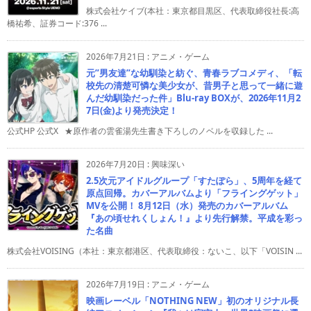
株式会社ケイブ(本社：東京都目黒区、代表取締役社長:高
橋祐希、証券コード:376 ...
2026年7月21日
:
アニメ・ゲーム
元”男友達”な幼馴染と紡ぐ、青春ラブコメディ、「転
校先の清楚可憐な美少女が、昔男子と思って一緒に遊
んだ幼馴染だった件」Blu-ray BOXが、2026年11月2
7日(金)より発売決定！
公式HP 公式X ★原作者の雲雀湯先生書き下ろしのノベルを収録した ...
2026年7月20日
:
興味深い
2.5次元アイドルグループ「すたぽら」、5周年を経て
原点回帰。カバーアルバムより「フライングゲット」
MVを公開！ 8月12日（水）発売のカバーアルバム
『あの頃せれくしょん！』より先行解禁。平成を彩っ
た名曲
株式会社VOISING（本社：東京都港区、代表取締役：ないこ、以下「VOISIN ...
2026年7月19日
:
アニメ・ゲーム
映画レーベル「NOTHING NEW」初のオリジナル長