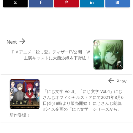
B!

Next
ＴＶアニメ「殺し愛」ティザーPV公開！Ｗ
主演キャストに大西沙織＆下野紘！

Prev
「にじ文学 Vol.3」「にじ文学 Vol.4」にじ
さんじオフィシャルストアにて2021年8月6
日(金)18時より販売開始！ にじさんじ朗読
ボイス企画の「にじ文学」シリーズから、
新作登場！