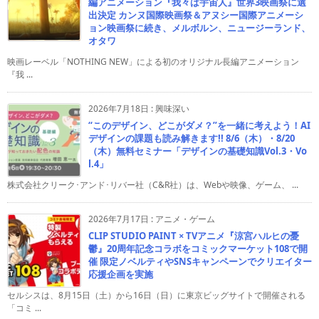
編アニメーション『我々は宇宙人』世界3映画祭に選
出決定 カンヌ国際映画祭＆アヌシー国際アニメーシ
ョン映画祭に続き、メルボルン、ニュージーランド、
オタワ
映画レーベル「NOTHING NEW」による初のオリジナル長編アニメーション
『我 ...
2026年7月18日
:
興味深い
“このデザイン、どこがダメ？”を一緒に考えよう！AI
デザインの課題も読み解きます!! 8/6（木）・8/20
（木）無料セミナー「デザインの基礎知識Vol.3・Vo
l.4」
株式会社クリーク･アンド･リバー社（C&R社）は、Webや映像、ゲーム、 ...
2026年7月17日
:
アニメ・ゲーム
CLIP STUDIO PAINT × TVアニメ『涼宮ハルヒの憂
鬱』20周年記念コラボをコミックマーケット108で開
催 限定ノベルティやSNSキャンペーンでクリエイター
応援企画を実施
セルシスは、8月15日（土）から16日（日）に東京ビッグサイトで開催される
「コミ ...