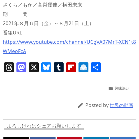
さくら／もか／高梨優佳／横田未来
期 間
2021年８月６日（金）～８月21日（土）
番組URL
https://www.youtube.com/channel/UCgVA07MrT-XCN1t8
WMeoFcA
T
M
X
Bl
T
Fl
R
共
h
a
u
u
ip
ai
有
re
st
e
m
b
n
興味深い

a
o
sk
bl
o
d
d
d
y
r
ar
ro
Posted by

世界の動画
s
o
d
p.
n
io
よろしければシェアお願いします