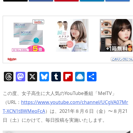
T
M
X
Bl
T
Fl
R
共
h
a
u
u
ip
ai
有
re
st
e
m
b
n
この度、女子高生に大人気のYouTube番組「MelTV」
a
o
sk
bl
o
d
（URL：
https://www.youtube.com/channel/UCgVA07Mr
T-XCN1t8WMeoFcA
）は、2021年８月６日（金）〜８月21
d
d
y
r
ar
ro
日（土）にかけて、毎日投稿を実施いたします。
s
o
d
p.