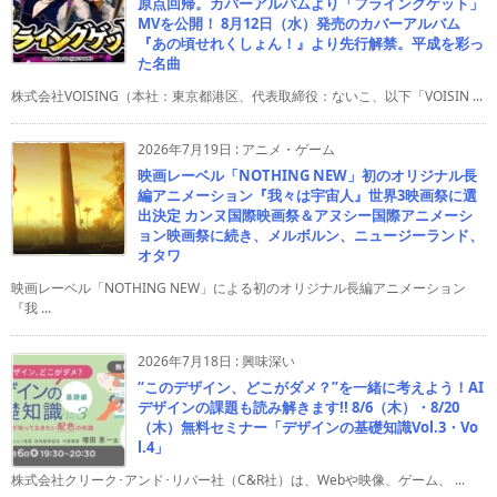
原点回帰。カバーアルバムより「フライングゲット」
MVを公開！ 8月12日（水）発売のカバーアルバム
『あの頃せれくしょん！』より先行解禁。平成を彩っ
た名曲
株式会社VOISING（本社：東京都港区、代表取締役：ないこ、以下「VOISIN ...
2026年7月19日
:
アニメ・ゲーム
映画レーベル「NOTHING NEW」初のオリジナル長
編アニメーション『我々は宇宙人』世界3映画祭に選
出決定 カンヌ国際映画祭＆アヌシー国際アニメーシ
ョン映画祭に続き、メルボルン、ニュージーランド、
オタワ
映画レーベル「NOTHING NEW」による初のオリジナル長編アニメーション
『我 ...
2026年7月18日
:
興味深い
“このデザイン、どこがダメ？”を一緒に考えよう！AI
デザインの課題も読み解きます!! 8/6（木）・8/20
（木）無料セミナー「デザインの基礎知識Vol.3・Vo
l.4」
株式会社クリーク･アンド･リバー社（C&R社）は、Webや映像、ゲーム、 ...