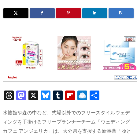
B!
T
M
X
Bl
T
Fl
R
共
h
a
u
u
ip
ai
有
re
st
e
m
b
n
水族館や森の中など、式場以外でのフリースタイルウェデ
a
o
sk
bl
o
d
ィングを手掛けるフリープランナーチーム「ウェディング
カフェ アンジェリカ」は、大分県を支援する新事業『ゆと
d
d
y
r
ar
ro