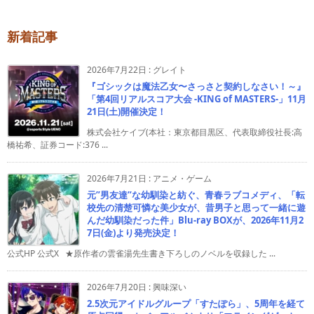
新着記事
2026年7月22日
:
グレイト
『ゴシックは魔法乙女〜さっさと契約しなさい！～』
「第4回リアルスコア大会 -KING of MASTERS-」11月
21日(土)開催決定！
株式会社ケイブ(本社：東京都目黒区、代表取締役社長:高
橋祐希、証券コード:376 ...
2026年7月21日
:
アニメ・ゲーム
元”男友達”な幼馴染と紡ぐ、青春ラブコメディ、「転
校先の清楚可憐な美少女が、昔男子と思って一緒に遊
んだ幼馴染だった件」Blu-ray BOXが、2026年11月2
7日(金)より発売決定！
公式HP 公式X ★原作者の雲雀湯先生書き下ろしのノベルを収録した ...
2026年7月20日
:
興味深い
2.5次元アイドルグループ「すたぽら」、5周年を経て