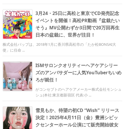
3月24・25日に高松と東京でCD発売記念
イベントを開催！高松PR動画『盆栽たい
そう』MV公開わずか3日間で20万回再生
日本の盆栽に、世界が注目！
株式会社バップは、2018年1月に香川県高松市の「たか松BONSAI大
使」に任命 ...
ISMサロンクオリティーヘアケアシリー
ズのアンバサダーに人気YouTuberちいめ
ろが就任！
がコンセプトのヘアケアメーカー株式会社モンシュ
シュ(本社:東京都新宿区 代表:小 ...
雪見もか、待望の初CD “Wish” リリース
決定！2025年4月11日（金）豊洲シビッ
クセンターホール公演にて販売開始彼女