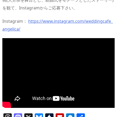
を観て、Instagramからご応募下さい。
Instagram：
https://www.instagram.com/weddingcafe_
angelica/