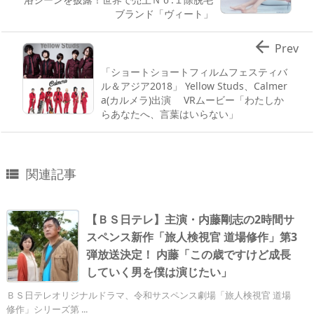
ブランド「ヴィート」

Prev
「ショートショートフィルムフェスティバ
ル＆アジア2018」 Yellow Studs、Calmer
a(カルメラ)出演 VRムービー「わたしか
らあなたへ、言葉はいらない」
関連記事

【ＢＳ日テレ】主演・内藤剛志の2時間サ
スペンス新作「旅人検視官 道場修作」第3
弾放送決定！ 内藤「この歳ですけど成長
していく男を僕は演じたい」
ＢＳ日テレオリジナルドラマ、令和サスペンス劇場「旅人検視官 道場
修作」シリーズ第 ...