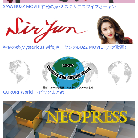
SAYA BUZZ MOVIE 神秘の嫁-ミステリアスワイフさーヤン
神秘の嫁(Mysterious wife)さーヤンのBUZZ MOVIE（バズ動画）
GURURI World トピックまとめ