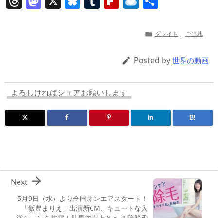
T
M
X
Bl
T
Fl
R
共
h
a
u
u
ip
ai
有
re
st
e
m
b
n
グレイト
,
ご当地

a
o
sk
bl
o
d
d
d
y
r
ar
ro
Posted by

世界の動画
s
o
d
p.
n
io
よろしければシェアお願いします
B!

Next
5月9日（水）より全国オンエアスタート！
「飯豊まりえ」出演新CM、キュートな入
浴シーンを披露！世界で売上Ｎｏ.１除脱毛