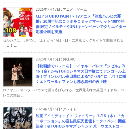
2026年7月17日
:
アニメ・ゲーム
CLIP STUDIO PAINT × TVアニメ『涼宮ハルヒの憂
鬱』20周年記念コラボをコミックマーケット108で開
催 限定ノベルティやSNSキャンペーンでクリエイター
応援企画を実施
セルシスは、8月15日（土）から16日（日）に東京ビッグサイトで開催される
「コミ ...
2026年7月16日
:
興味深い
【映画館でバレエを】ロイヤル・バレエ『ジゼル』7/
16（金）からTOHOシネマズ日本橋にてアンコール上
映！プリンシパル高田茜による“ジゼル” に『パリに咲
くエトワール』ファンも沸き異例の再上映
ロイヤル・オペラ・ハウスで繰り広げられる、世界最高峰の英国ロイヤル・バ
レエの舞台 ...
2026年7月15日
:
グレイト
映画『イミディエイト ファミリー』７/16（木）「カ
ーネーション」の直枝政広氏登壇トークイベント開催
決定！＠TOHOシネマズ シャンテ 米・ウエストコー