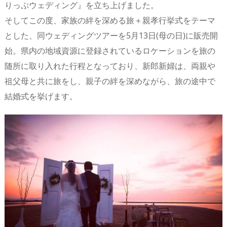
りっぷウェディング』を立ち上げました。
s
o
d
p.
そしてこの度、家族の絆を深める旅＋親孝行挙式をテーマ
n
io
とした、同ウェディングツアーを5月13日(母の日)に販売開
始。県内の地域資源に登録されているロケーションを旅の
随所に取り入れた行程となっており、新郎新婦は、両親や
祖父母と共に旅をし、親子の絆を深めながら、旅の途中で
結婚式を挙げます。