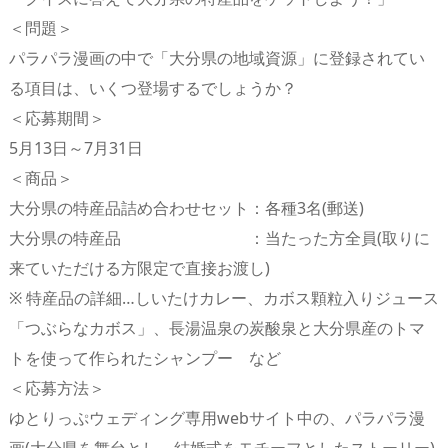
＜問題＞
パラパラ漫画の中で「大分県の地域資源」に登録されてい
る項目は、いくつ登場するでしょうか？
＜応募期間＞
5月13日～7月31日
＜商品＞
大分県の特産品詰め合わせセット：各種3名(郵送)
大分県の特産品 ：当たった方全員(取りに
来ていただける方限定で直接お渡し)
※ 特産品の詳細…しいたけカレー、カボス顆粒入りジュース
「つぶらなカボス」、長湯温泉の炭酸泉と大分県産のトマ
トを使って作られたシャンプー など
＜応募方法＞
ゆとりっぷウェディング専用webサイト中の、パラパラ漫
画(大分県を舞台とし、結婚式をモチーフとしたストーリー)