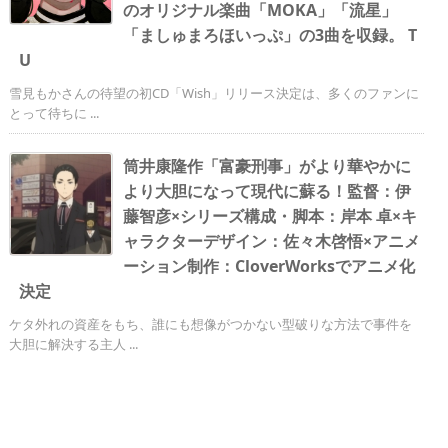
のオリジナル楽曲「MOKA」「流星」
「ましゅまろほいっぷ」の3曲を収録。 T
U
雪見もかさんの待望の初CD「Wish」リリース決定は、多くのファンに
とって待ちに ...
筒井康隆作「富豪刑事」がより華やかに
より大胆になって現代に蘇る！監督：伊
藤智彦×シリーズ構成・脚本：岸本 卓×キ
ャラクターデザイン：佐々木啓悟×アニメ
ーション制作：CloverWorksでアニメ化
決定
ケタ外れの資産をもち、誰にも想像がつかない型破りな方法で事件を
大胆に解決する主人 ...