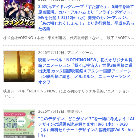
2.5次元アイドルグループ「すたぽら」、5周年を経て
原点回帰。カバーアルバムより「フライングゲット」
MVを公開！ 8月12日（水）発売のカバーアルバム
『あの頃せれくしょん！』より先行解禁。平成を彩っ
た名曲
株式会社VOISING（本社：東京都港区、代表取締役：ないこ、以下「VOISIN ...
2026年7月19日
:
アニメ・ゲーム
映画レーベル「NOTHING NEW」初のオリジナル長
編アニメーション『我々は宇宙人』世界3映画祭に選
出決定 カンヌ国際映画祭＆アヌシー国際アニメーシ
ョン映画祭に続き、メルボルン、ニュージーランド、
オタワ
映画レーベル「NOTHING NEW」による初のオリジナル長編アニメーション
『我 ...
2026年7月18日
:
興味深い
“このデザイン、どこがダメ？”を一緒に考えよう！AI
デザインの課題も読み解きます!! 8/6（木）・8/20
（木）無料セミナー「デザインの基礎知識Vol.3・Vo
l.4」