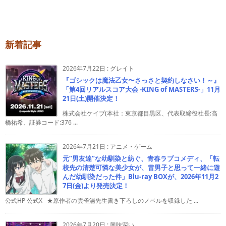
新着記事
2026年7月22日
:
グレイト
『ゴシックは魔法乙女〜さっさと契約しなさい！～』
「第4回リアルスコア大会 -KING of MASTERS-」11月
21日(土)開催決定！
株式会社ケイブ(本社：東京都目黒区、代表取締役社長:高
橋祐希、証券コード:376 ...
2026年7月21日
:
アニメ・ゲーム
元”男友達”な幼馴染と紡ぐ、青春ラブコメディ、「転
校先の清楚可憐な美少女が、昔男子と思って一緒に遊
んだ幼馴染だった件」Blu-ray BOXが、2026年11月2
7日(金)より発売決定！
公式HP 公式X ★原作者の雲雀湯先生書き下ろしのノベルを収録した ...
2026年7月20日
:
興味深い