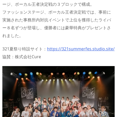
n
io
ージ、ボーカル王者決定戦の３ブロックで構成。
ファッションステージ、ボーカル王者決定戦では、事前に
実施された事務所内対抗イベントで上位を獲得したライバ
ー８名ずつが登場し、優勝者には豪華特典がプレゼントさ
れました。
321夏祭り特設サイト：
https://321summerfes.studio.site/
協賛：株式会社Cure