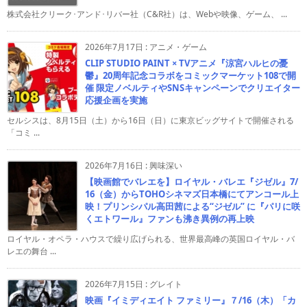
株式会社クリーク･アンド･リバー社（C&R社）は、Webや映像、ゲーム、 ...
2026年7月17日
:
アニメ・ゲーム
CLIP STUDIO PAINT × TVアニメ『涼宮ハルヒの憂
鬱』20周年記念コラボをコミックマーケット108で開
催 限定ノベルティやSNSキャンペーンでクリエイター
応援企画を実施
セルシスは、8月15日（土）から16日（日）に東京ビッグサイトで開催される
「コミ ...
2026年7月16日
:
興味深い
【映画館でバレエを】ロイヤル・バレエ『ジゼル』7/
16（金）からTOHOシネマズ日本橋にてアンコール上
映！プリンシパル高田茜による“ジゼル” に『パリに咲
くエトワール』ファンも沸き異例の再上映
ロイヤル・オペラ・ハウスで繰り広げられる、世界最高峰の英国ロイヤル・バ
レエの舞台 ...
2026年7月15日
:
グレイト
映画『イミディエイト ファミリー』７/16（木）「カ