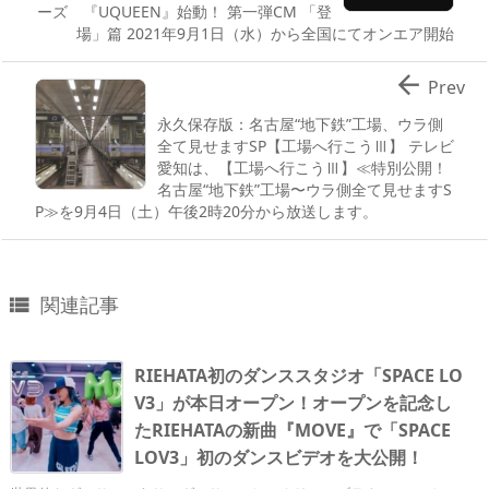
ーズ 『UQUEEN』始動！ 第一弾CM 「登
場」篇 2021年9月1日（水）から全国にてオンエア開始

Prev
永久保存版：名古屋“地下鉄”工場、ウラ側
全て見せますSP【工場へ行こうⅢ】 テレビ
愛知は、【工場へ行こうⅢ】≪特別公開！
名古屋“地下鉄”工場〜ウラ側全て見せますS
P≫を9月4日（土）午後2時20分から放送します。
関連記事

RIEHATA初のダンススタジオ「SPACE LO
V3」が本日オープン！オープンを記念し
たRIEHATAの新曲『MOVE』で「SPACE
LOV3」初のダンスビデオを大公開！