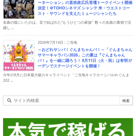
ーネーション」の直枝政広氏登壇トークイベント開催
決定！＠TOHOシネマズ シャンテ 米・ウエストコー
スト・サウンドを支えたミュージシャンたち
名曲の陰にいたのは、音で結ばれた“もうひとつの家族” 数々の名曲の裏側で活
躍し ...
2026年7月14日
:
ご当地
～おどれサンバ！ぐんまちゃんバ！～「ぐんまちゃん
サマーキャラバン2026」この夏は『ぐんまちゃん
バ！』を一緒に踊ろう！ 8月11日（火・祝）は有明ガ
ーデンでステージイベントを開催！
今年の9月に日本最大級のキャライベント「ご当地キャラカーニバルin ぐんま
202 ...