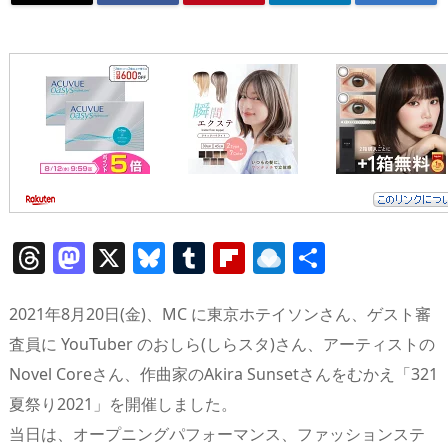
T
M
X
Bl
T
Fl
R
共
h
a
u
u
ip
ai
有
re
st
e
m
b
n
2021年8月20日(金)、MC に東京ホテイソンさん、ゲスト審
a
o
sk
bl
o
d
査員に YouTuber のおしら(しらスタ)さん、アーティストの
Novel Coreさん、作曲家のAkira Sunsetさんをむかえ「321
d
d
y
r
ar
ro
夏祭り2021」を開催しました。
s
o
d
p.
当日は、オープニングパフォーマンス、ファッションステ