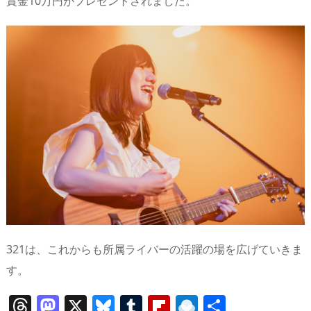
賞金10万円がプレゼントされました。
321は、これからも所属ライバーの活躍の場を広げていきま
す。
T
M
X
Bl
T
Fl
R
共