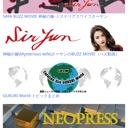
SAYA BUZZ MOVIE 神秘の嫁-ミステリアスワイフさーヤン
神秘の嫁(Mysterious wife)さーヤンのBUZZ MOVIE（バズ動画）
GURURI World トピックまとめ