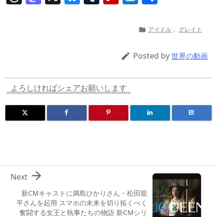
h
a
u
u
ip
ai
有
re
st
e
m
b
n
アイドル
,
グレイト

a
o
sk
bl
o
d
d
d
y
r
ar
ro
Posted by

世界の動画
s
o
d
p.
n
io
よろしければシェアお願いします
B!

Next
新CMキャストに満島ひかりさん・松田龍
平さんを起用 スマホの未来を切り拓くべく
奮闘する女王と執事たちの物語 新CMシリ