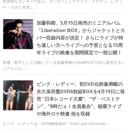
世界的なダンサーであり、ダンサーとしてクリス・ブラウン、レディ
ー・ガガと共演 ...
加藤和樹、5月15日発売のミニアルバム
「Liberation BOX」からジャケットとカ
バー収録内容が決定！ さらにライブが待
ち遠しい方へライブへの予習となる15周
年ライブの映像を期間限定で一部公開！
俳優・歌手として活動している加藤和樹が2024年5月15日に発売するミ
ニアルバム ...
ピンク・レディー、初DVD化映像満載の
永久保存盤DVD6枚組BOXを4月19日に発
売 “日本レコード大賞”、“ザ・ベストテ
ン”、“8時だョ！全員集合”、秘蔵ライブ
や海外ロケ映像 他を収録
ピンク・レディーは、DVD6枚組BOX『Pink Lady Chronicle ...