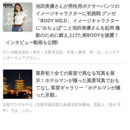
池田美優さんが男性用ボクサーパンツの
イメージキャラクターに初挑戦 グンゼ
「BODY WILD」 イメージキャラクター
に“みちょぱ”こと池田美優さんを起用 撮
影のために鍛え上げた美BODYを披露！
インタビュー動画も公開!
グンゼ株式会社（本社：大阪市北区、社長：廣地 厚）は、メンズア
ンダーウェアブラン ...
業界初？全ての客室で異なる写真を展
示！ホテルマンが撮った風景写真でおも
てなし 客室ギャラリー「ホテルマンが撮
った京都」
京都プラザホテル（京都市南区西九条蔵王町28番地、支配人・清水 洋
平）では、この ...