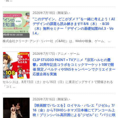
『我 ...
2026年7月18日
:
興味深い
“このデザイン、どこがダメ？”を一緒に考えよう！AI
デザインの課題も読み解きます!! 8/6（木）・8/20
（木）無料セミナー「デザインの基礎知識Vol.3・Vo
l.4」
株式会社クリーク･アンド･リバー社（C&R社）は、Webや映像、ゲーム、 ...
2026年7月17日
:
アニメ・ゲーム
CLIP STUDIO PAINT × TVアニメ『涼宮ハルヒの憂
鬱』20周年記念コラボをコミックマーケット108で開
催 限定ノベルティやSNSキャンペーンでクリエイター
応援企画を実施
セルシスは、8月15日（土）から16日（日）に東京ビッグサイトで開催される
「コミ ...
2026年7月16日
:
興味深い
【映画館でバレエを】ロイヤル・バレエ『ジゼル』7/
16（金）からTOHOシネマズ日本橋にてアンコール上
映！プリンシパル高田茜による“ジゼル” に『パリに咲