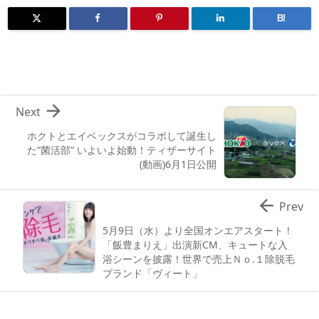
B!

Next
ホクトとエイベックスがコラボして誕生し
た“菌活部” いよいよ始動！ティザーサイト
(動画)6月1日公開

Prev
5月9日（水）より全国オンエアスタート！
「飯豊まりえ」出演新CM、キュートな入
浴シーンを披露！世界で売上Ｎｏ.１除脱毛
ブランド「ヴィート」