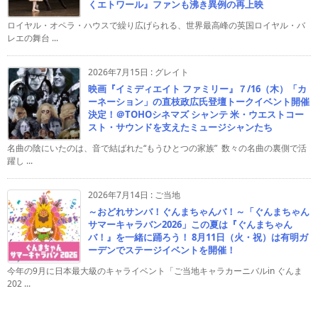
くエトワール』ファンも沸き異例の再上映
ロイヤル・オペラ・ハウスで繰り広げられる、世界最高峰の英国ロイヤル・バ
レエの舞台 ...
2026年7月15日
:
グレイト
映画『イミディエイト ファミリー』７/16（木）「カ
ーネーション」の直枝政広氏登壇トークイベント開催
決定！＠TOHOシネマズ シャンテ 米・ウエストコー
スト・サウンドを支えたミュージシャンたち
名曲の陰にいたのは、音で結ばれた“もうひとつの家族” 数々の名曲の裏側で活
躍し ...
2026年7月14日
:
ご当地
～おどれサンバ！ぐんまちゃんバ！～「ぐんまちゃん
サマーキャラバン2026」この夏は『ぐんまちゃん
バ！』を一緒に踊ろう！ 8月11日（火・祝）は有明ガ
ーデンでステージイベントを開催！
今年の9月に日本最大級のキャライベント「ご当地キャラカーニバルin ぐんま
202 ...