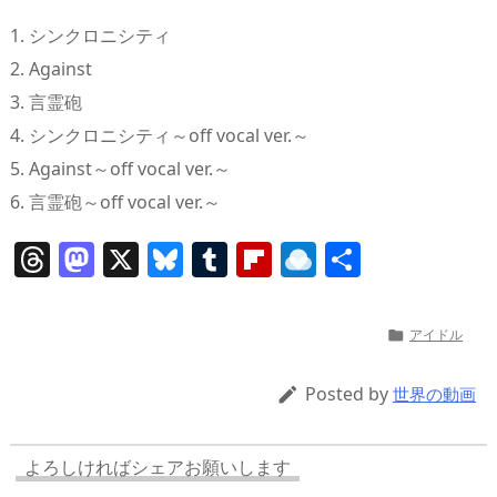
1. シンクロニシティ
2. Against
3. 言霊砲
4. シンクロニシティ～off vocal ver.～
5. Against～off vocal ver.～
6. 言霊砲～off vocal ver.～
T
M
X
Bl
T
Fl
R
共
h
a
u
u
ip
ai
有
re
st
e
m
b
n
アイドル

a
o
sk
bl
o
d
d
d
y
r
ar
ro
Posted by

世界の動画
s
o
d
p.
n
io
よろしければシェアお願いします