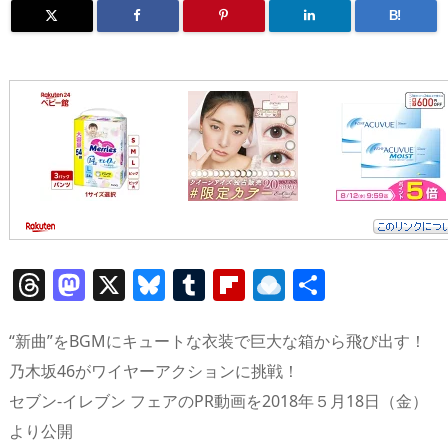
B!
T
M
X
Bl
T
Fl
R
共
h
a
u
u
ip
ai
有
re
st
e
m
b
n
“新曲”をBGMにキュートな衣装で巨大な箱から飛び出す！
a
o
sk
bl
o
d
乃木坂46がワイヤーアクションに挑戦！
セブン‐イレブン フェアのPR動画を2018年５月18日（金）
d
d
y
r
ar
ro
より公開
s
o
d
p.