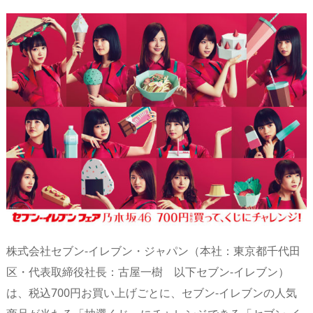
n
io
株式会社セブン‐イレブン・ジャパン（本社：東京都千代田
区・代表取締役社長：古屋一樹 以下セブン‐イレブン）
は、税込700円お買い上げごとに、セブン‐イレブンの人気