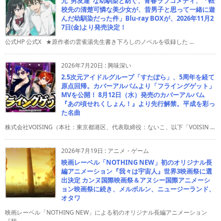
元”男友達”な幼馴染と紡ぐ、青春ラブコメディ、「転
校先の清楚可憐な美少女が、昔男子と思って一緒に遊
んだ幼馴染だった件」Blu-ray BOXが、2026年11月2
7日(金)より発売決定！
公式HP 公式X ★原作者の雲雀湯先生書き下ろしのノベルを収録した ...
2026年7月20日
:
興味深い
2.5次元アイドルグループ「すたぽら」、5周年を経て
原点回帰。カバーアルバムより「フライングゲット」
MVを公開！ 8月12日（水）発売のカバーアルバム
『あの頃せれくしょん！』より先行解禁。平成を彩っ
た名曲
株式会社VOISING（本社：東京都港区、代表取締役：ないこ、以下「VOISIN ...
2026年7月19日
:
アニメ・ゲーム
映画レーベル「NOTHING NEW」初のオリジナル長
編アニメーション『我々は宇宙人』世界3映画祭に選
出決定 カンヌ国際映画祭＆アヌシー国際アニメーシ
ョン映画祭に続き、メルボルン、ニュージーランド、
オタワ
映画レーベル「NOTHING NEW」による初のオリジナル長編アニメーション