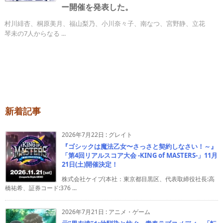
ー開催を発表した。
村川緋杏、桐原美月、福山梨乃、小川奈々子、南なつ、宮野静、立花
琴未の7人からなる ...
新着記事
2026年7月22日
:
グレイト
『ゴシックは魔法乙女〜さっさと契約しなさい！～』
「第4回リアルスコア大会 -KING of MASTERS-」11月
21日(土)開催決定！
株式会社ケイブ(本社：東京都目黒区、代表取締役社長:高
橋祐希、証券コード:376 ...
2026年7月21日
:
アニメ・ゲーム