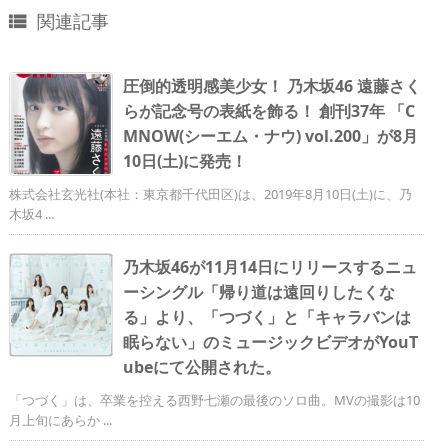
関連記事

圧倒的透明感美少女！ 乃木坂46 遠藤さく
らが記念号の表紙を飾る！ 創刊37年 「C
MNOW(シーエム・ナウ) vol.200」が8月
10日(土)に発売！
株式会社玄光社(本社：東京都千代田区)は、2019年8月10日(土)に、乃
木坂4 ...
乃木坂46が11月14日にリリースするニュ
ーシングル「帰り道は遠回りしたくな
る」より、「つづく」と「キャラバンは
眠らない」のミュージックビデオがYouT
ubeにて公開された。
「つづく」は、卒業を控える西野七瀬の最後のソロ曲。MVの撮影は10
月上旬にあらか ...