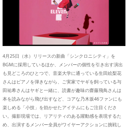
4月25日（水）リリースの新曲「シンクロニシティ」を
BGMに採用しているほか、メンバーの個性を引き出す演出
も見どころのひとつで、音楽大学に通っている生田絵梨花
さんはピアノを弾きながら、ご実家でヤギを飼っている与
田祐希さんはヤギと一緒に、読書が趣味の齋藤飛鳥さんは
本を読みながら飛び出すなど、コアな乃木坂46ファンにも
楽しめる「小技」を効かせたアイテムにもご注目くださ
い。撮影現場では、リアリティのある躍動感を表現するた
め、出演するメンバー全員がワイヤーアクションに挑戦し