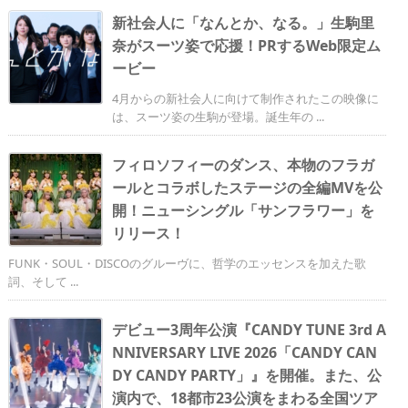
新社会人に「なんとか、なる。」生駒里
奈がスーツ姿で応援！PRするWeb限定ム
ービー
4月からの新社会人に向けて制作されたこの映像に
は、スーツ姿の生駒が登場。誕生年の ...
フィロソフィーのダンス、本物のフラガ
ールとコラボしたステージの全編MVを公
開！ニューシングル「サンフラワー」を
リリース！
FUNK・SOUL・DISCOのグルーヴに、哲学のエッセンスを加えた歌
詞、そして ...
デビュー3周年公演『CANDY TUNE 3rd A
NNIVERSARY LIVE 2026「CANDY CAN
DY CANDY PARTY」』を開催。また、公
演内で、18都市23公演をまわる全国ツア