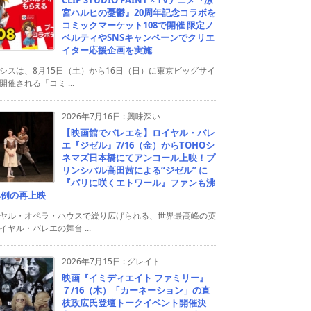
宮ハルヒの憂鬱』20周年記念コラボを
コミックマーケット108で開催 限定ノ
ベルティやSNSキャンペーンでクリエ
イター応援企画を実施
シスは、8月15日（土）から16日（日）に東京ビッグサイ
開催される「コミ ...
2026年7月16日
:
興味深い
【映画館でバレエを】ロイヤル・バレ
エ『ジゼル』7/16（金）からTOHOシ
ネマズ日本橋にてアンコール上映！プ
リンシパル高田茜による“ジゼル” に
『パリに咲くエトワール』ファンも沸
異例の再上映
ヤル・オペラ・ハウスで繰り広げられる、世界最高峰の英
イヤル・バレエの舞台 ...
2026年7月15日
:
グレイト
映画『イミディエイト ファミリー』
７/16（木）「カーネーション」の直
枝政広氏登壇トークイベント開催決