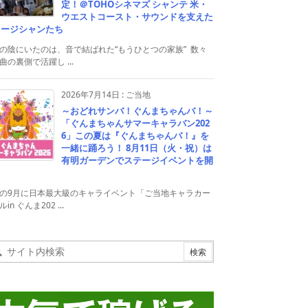
定！＠TOHOシネマズ シャンテ 米・
ウエストコースト・サウンドを支えた
ュージシャンたち
の陰にいたのは、音で結ばれた“もうひとつの家族” 数々
曲の裏側で活躍し ...
2026年7月14日
:
ご当地
～おどれサンバ！ぐんまちゃんバ！～
「ぐんまちゃんサマーキャラバン202
6」この夏は『ぐんまちゃんバ！』を
一緒に踊ろう！ 8月11日（火・祝）は
有明ガーデンでステージイベントを開
！
の9月に日本最大級のキャライベント「ご当地キャラカー
in ぐんま202 ...