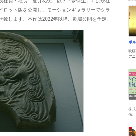
表社員・社長：夏井祐矢、以下「夢何生」）は現在
イロット版を公開し、モーションギャラリーでクラ
致します。本作は2022年以降、劇場公開を予定。
ボ
映画
アニ
株式
像、