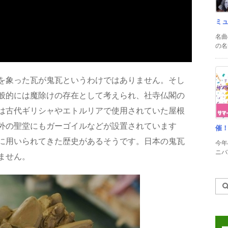
ミ
名曲
の名
を象った瓦が鬼瓦というわけではありません。そし
般的には魔除けの存在として考えられ、社寺仏閣の
は古代ギリシャやエトルリアで使用されていた屋根
外の聖堂にもガーゴイルなどが設置されています
催
に用いられてきた歴史があるそうです。日本の鬼瓦
今年
ニバル
ません。