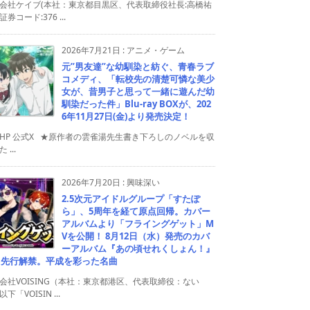
会社ケイブ(本社：東京都目黒区、代表取締役社長:高橋祐
券コード:376 ...
2026年7月21日
:
アニメ・ゲーム
元”男友達”な幼馴染と紡ぐ、青春ラブ
コメディ、「転校先の清楚可憐な美少
女が、昔男子と思って一緒に遊んだ幼
馴染だった件」Blu-ray BOXが、202
6年11月27日(金)より発売決定！
HP 公式X ★原作者の雲雀湯先生書き下ろしのノベルを収
 ...
2026年7月20日
:
興味深い
2.5次元アイドルグループ「すたぽ
ら」、5周年を経て原点回帰。カバー
アルバムより「フライングゲット」M
Vを公開！ 8月12日（水）発売のカバ
ーアルバム『あの頃せれくしょん！』
り先行解禁。平成を彩った名曲
会社VOISING（本社：東京都港区、代表取締役：ない
下「VOISIN ...