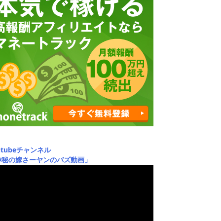
utubeチャンネル
神秘の嫁さーヤンのバズ動画」