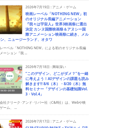
2026年7月19日
:
アニメ・ゲーム
映画レーベル「NOTHING NEW」初
のオリジナル長編アニメーション
『我々は宇宙人』世界3映画祭に選出
決定 カンヌ国際映画祭＆アヌシー国
際アニメーション映画祭に続き、メル
ルン、ニュージーランド、オタワ
レーベル「NOTHING NEW」による初のオリジナル長編
メーション『我 ...
2026年7月18日
:
興味深い
“このデザイン、どこがダメ？”を一緒
に考えよう！AIデザインの課題も読み
解きます!! 8/6（木）・8/20（木）無
料セミナー「デザインの基礎知識Vol.
3・Vol.4」
会社クリーク･アンド･リバー社（C&R社）は、Webや映
ゲーム、 ...
2026年7月17日
:
アニメ・ゲーム
CLIP STUDIO PAINT × TVアニメ『涼