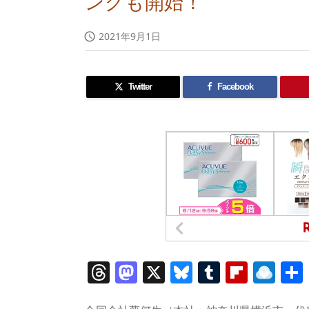
ングも開始！
2021年9月1日

Twitter
Facebook
T
M
X
Bl
T
Fl
R
h
a
u
u
ip
ai