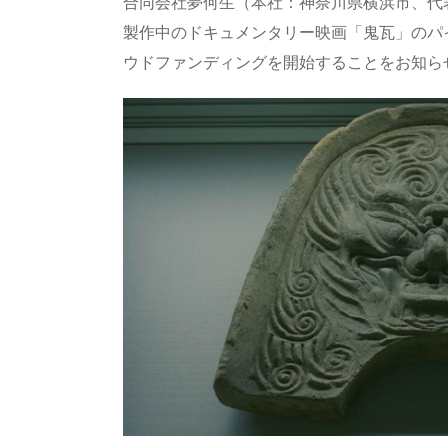
re
st
e
m
b
n
合同会社夢何生（本社：神奈川県横浜市、代
a
o
sk
bl
o
d
製作中のドキュメンタリー映画「鬼瓦」のパ
ウドファンディングを開始することをお知らせ
d
d
y
r
ar
ro
s
o
d
p.
n
io