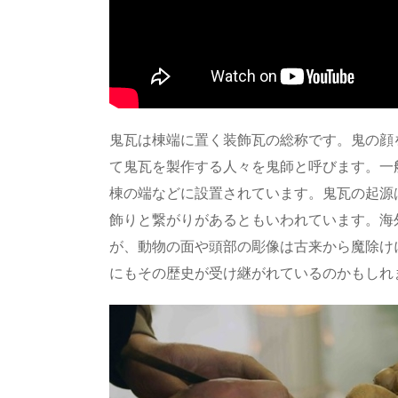
⻤⽡は棟端に置く装飾瓦の総称です。鬼の顔
て鬼瓦を製作する人々を鬼師と呼びます。一
棟の端などに設置されています。鬼瓦の起源
飾りと繋がりがあるともいわれています。海
が、動物の面や頭部の彫像は古来から魔除け
にもその歴史が受け継がれているのかもしれ