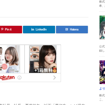
株式
希、証
Pin it
LinkedIn
B!
Hatena
公式
録した
よ
共
株式
有
こ、以