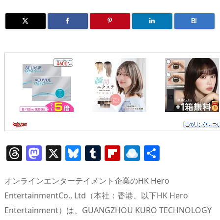
B!
T
M
X
Bl
T
Fl
R
共
h
a
u
u
ip
ai
有
re
st
e
m
b
n
オンラインエンターテイメント企業のHK Hero
a
o
sk
bl
o
d
EntertainmentCo., Ltd（本社：香港、以下HK Hero
Entertainment）は、GUANGZHOU KURO TECHNOLOGY
d
d
y
r
ar
ro