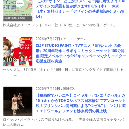
“このデザイン、どこがダメ？”を一緒に考えよう！AI
デザインの課題も読み解きます!! 8/6（木）・8/20
（木）無料セミナー「デザインの基礎知識Vol.3・Vo
l.4」
株式会社クリーク･アンド･リバー社（C&R社）は、Webや映像、ゲーム、 ...
2026年7月17日
:
アニメ・ゲーム
CLIP STUDIO PAINT × TVアニメ『涼宮ハルヒの憂
鬱』20周年記念コラボをコミックマーケット108で開
催 限定ノベルティやSNSキャンペーンでクリエイター
応援企画を実施
セルシスは、8月15日（土）から16日（日）に東京ビッグサイトで開催される
「コミ ...
2026年7月16日
:
興味深い
【映画館でバレエを】ロイヤル・バレエ『ジゼル』7/
16（金）からTOHOシネマズ日本橋にてアンコール上
映！プリンシパル高田茜による“ジゼル” に『パリに咲
くエトワール』ファンも沸き異例の再上映
ロイヤル・オペラ・ハウスで繰り広げられる、世界最高峰の英国ロイヤル・バ
レエの舞台 ...