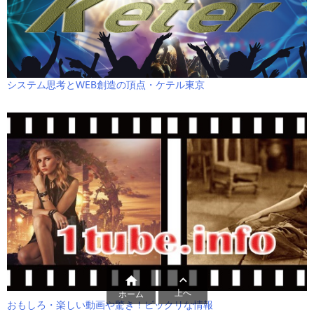
システム思考とWEB創造の頂点・ケテル東京


上へ
ホーム
おもしろ・楽しい動画や驚き！ビックリな情報