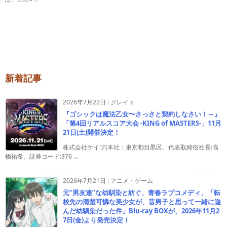
新着記事
2026年7月22日
:
グレイト
『ゴシックは魔法乙女〜さっさと契約しなさい！～』
「第4回リアルスコア大会 -KING of MASTERS-」11月
21日(土)開催決定！
株式会社ケイブ(本社：東京都目黒区、代表取締役社長:高
橋祐希、証券コード:376 ...
2026年7月21日
:
アニメ・ゲーム
元”男友達”な幼馴染と紡ぐ、青春ラブコメディ、「転
校先の清楚可憐な美少女が、昔男子と思って一緒に遊
んだ幼馴染だった件」Blu-ray BOXが、2026年11月2
7日(金)より発売決定！