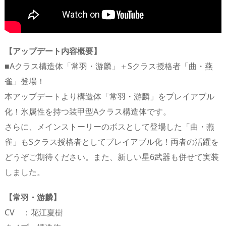
【アップデート内容概要】
■Aクラス構造体「常羽・游麟」＋Sクラス授格者「曲・燕
雀」登場！
本アップデートより構造体「常羽・游麟」をプレイアブル
化！氷属性を持つ装甲型Aクラス構造体です。
さらに、メインストーリーのボスとして登場した「曲・燕
雀」もSクラス授格者としてプレイアブル化！両者の活躍を
どうぞご期待ください。また、新しい星6武器も併せて実装
しました。
【常羽・游麟】
CV ：花江夏樹