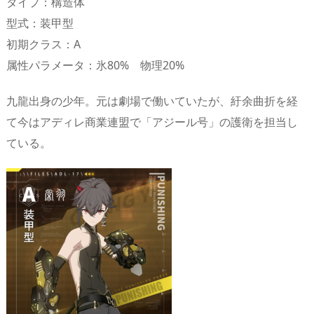
タイプ：構造体
型式：装甲型
初期クラス：A
属性パラメータ：氷80% 物理20%
九龍出身の少年。元は劇場で働いていたが、紆余曲折を経
て今はアディレ商業連盟で「アジール号」の護衛を担当し
ている。