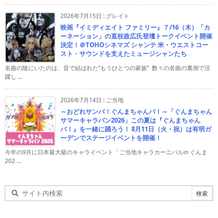
2026年7月15日
:
グレイト
映画『イミディエイト ファミリー』７/16（木）「カ
ーネーション」の直枝政広氏登壇トークイベント開催
決定！＠TOHOシネマズ シャンテ 米・ウエストコー
スト・サウンドを支えたミュージシャンたち
名曲の陰にいたのは、音で結ばれた“もうひとつの家族” 数々の名曲の裏側で活
躍し ...
2026年7月14日
:
ご当地
～おどれサンバ！ぐんまちゃんバ！～「ぐんまちゃん
サマーキャラバン2026」この夏は『ぐんまちゃん
バ！』を一緒に踊ろう！ 8月11日（火・祝）は有明ガ
ーデンでステージイベントを開催！
今年の9月に日本最大級のキャライベント「ご当地キャラカーニバルin ぐんま
202 ...