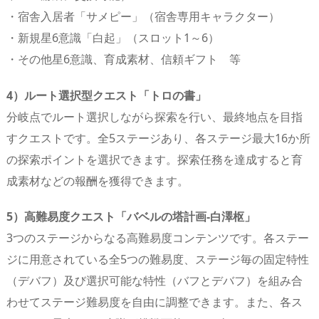
・宿舎入居者「サメピー」（宿舎専用キャラクター）
・新規星6意識「白起」（スロット1～6）
・その他星6意識、育成素材、信頼ギフト 等
4）ルート選択型クエスト「トロの書」
分岐点でルート選択しながら探索を行い、最終地点を目指
すクエストです。全5ステージあり、各ステージ最大16か所
の探索ポイントを選択できます。探索任務を達成すると育
成素材などの報酬を獲得できます。
5）高難易度クエスト「バベルの塔計画‐白澤枢」
3つのステージからなる高難易度コンテンツです。各ステー
ジに用意されている全5つの難易度、ステージ毎の固定特性
（デバフ）及び選択可能な特性（バフとデバフ）を組み合
わせてステージ難易度を自由に調整できます。また、各ス