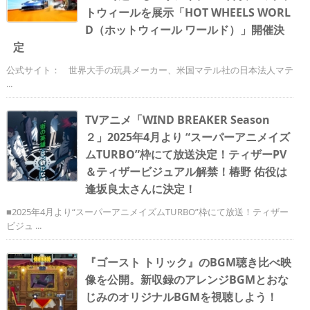
トウィールを展示「HOT WHEELS WORL
D（ホットウィール ワールド）」開催決
定
公式サイト： 世界大手の玩具メーカー、米国マテル社の日本法人マテ
...
TVアニメ「WIND BREAKER Season
２」2025年4月より “スーパーアニメイズ
ムTURBO”枠にて放送決定！ティザーPV
＆ティザービジュアル解禁！椿野 佑役は
逢坂良太さんに決定！
■2025年4月より“スーパーアニメイズムTURBO”枠にて放送！ティザー
ビジュ ...
『ゴースト トリック』のBGM聴き比べ映
像を公開。新収録のアレンジBGMとおな
じみのオリジナルBGMを視聴しよう！