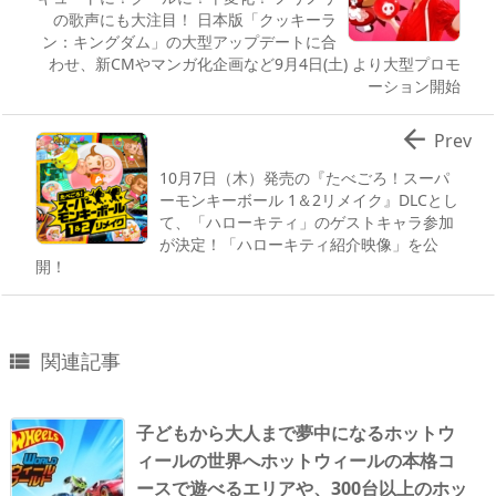
の歌声にも大注目！ 日本版「クッキーラ
ン：キングダム」の大型アップデートに合
わせ、新CMやマンガ化企画など9月4日(土) より大型プロモ
ーション開始

Prev
10月7日（木）発売の『たべごろ！スーパ
ーモンキーボール 1＆2リメイク』DLCとし
て、「ハローキティ」のゲストキャラ参加
が決定！「ハローキティ紹介映像」を公
開！
関連記事

子どもから大人まで夢中になるホットウ
ィールの世界へホットウィールの本格コ
ースで遊べるエリアや、300台以上のホッ