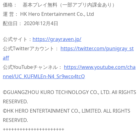
価格： 基本プレイ無料（一部アプリ内課金あり）
運 営： HK Hero Entertainment Co., Ltd
配信日： 2020年12月4日
公式サイト：
https://grayraven.jp/
公式Twitterアカウント：
https://twitter.com/punigray_st
aff
公式YouTubeチャンネル：
https://www.youtube.com/cha
nnel/UC_KUFMLEn-N4_Sr9wco4tcQ
©GUANGZHOU KURO TECHNOLOGY CO., LTD. All RIGHTS
RESERVED.
©HK HERO ENTERTAINMENT CO., LIMITED. ALL RIGHTS
RESERVED.
++++++++++++++++++++++