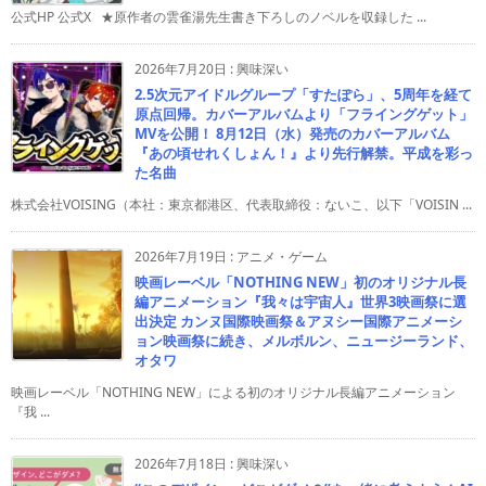
公式HP 公式X ★原作者の雲雀湯先生書き下ろしのノベルを収録した ...
2026年7月20日
:
興味深い
2.5次元アイドルグループ「すたぽら」、5周年を経て
原点回帰。カバーアルバムより「フライングゲット」
MVを公開！ 8月12日（水）発売のカバーアルバム
『あの頃せれくしょん！』より先行解禁。平成を彩っ
た名曲
株式会社VOISING（本社：東京都港区、代表取締役：ないこ、以下「VOISIN ...
2026年7月19日
:
アニメ・ゲーム
映画レーベル「NOTHING NEW」初のオリジナル長
編アニメーション『我々は宇宙人』世界3映画祭に選
出決定 カンヌ国際映画祭＆アヌシー国際アニメーシ
ョン映画祭に続き、メルボルン、ニュージーランド、
オタワ
映画レーベル「NOTHING NEW」による初のオリジナル長編アニメーション
『我 ...
2026年7月18日
:
興味深い