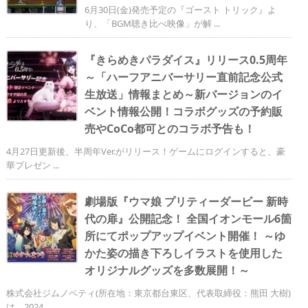
6月30日(金)発売予定の『ゴースト トリック』よ
り、「BGM聴き比べ映像」が解 ...
『きらめきパラダイス』リリース0.5周年
～「ハーフアニバーサリー直前記念公式
生放送」情報まとめ～新バージョンのイ
ベント情報公開！コラボグッズの予約販
売やCoCo都可とのコラボ予告も！
4月27日更新後、半周年Ver.がリリース！ゲームにログインすると、豪
華プレゼン ...
劇場版『ウマ娘 プリティーダービー 新時
代の扉』公開記念！ 全国イオンモール6箇
所にてポップアップイベント開催！ ～ゆ
かた姿の描き下ろしイラストを使用した
オリジナルグッズを多数展開！～
株式会社ジムノペティ(所在地：東京都台東区、代表取締役：熊田 大樹)
は、2024 ...