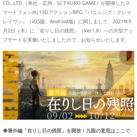
CO., LTD.（本社：広州、以下KURO GAME）が開発したス
s
o
d
p.
マートフォン向け3DアクションRPG『パニシング：グレイ
n
io
レイヴン』（iOS版、Android版）に関しまして、2021年9
月2日（木）に「在りし日の残照」（Ver.1.8）への大型アッ
プデートを実施いたしましたので、お知らせいたします。
◆番外編「在りし日の残照」を開放！九龍の意思はここで