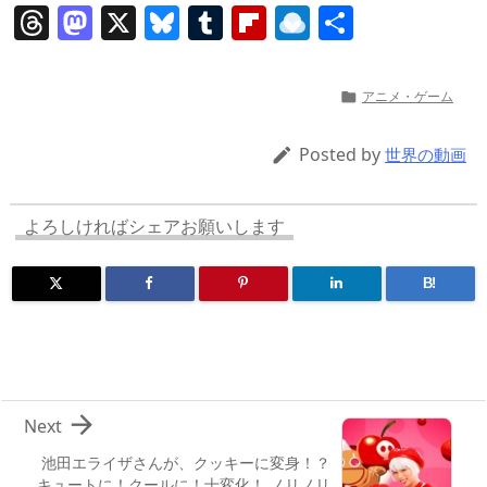
T
M
X
Bl
T
Fl
R
共
h
a
u
u
ip
ai
有
re
st
e
m
b
n
アニメ・ゲーム

a
o
sk
bl
o
d
d
d
y
r
ar
ro
Posted by

世界の動画
s
o
d
p.
n
io
よろしければシェアお願いします
B!

Next
池田エライザさんが、クッキーに変身！？
キュートに！クールに！十変化！ ノリノリ