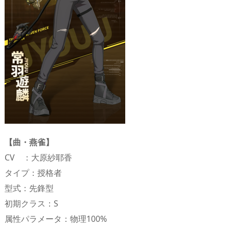
【曲・燕雀】
CV ：大原紗耶香
タイプ：授格者
型式：先鋒型
初期クラス：S
属性パラメータ：物理100%