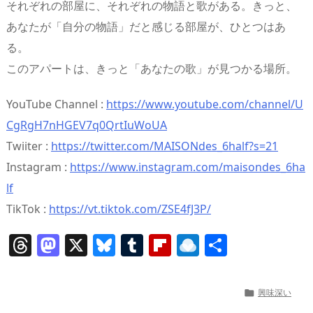
それぞれの部屋に、それぞれの物語と歌がある。きっと、
あなたが「自分の物語」だと感じる部屋が、ひとつはあ
る。
このアパートは、きっと「あなたの歌」が見つかる場所。
YouTube Channel :
https://www.youtube.com/channel/U
CgRgH7nHGEV7q0QrtIuWoUA
Twiiter :
https://twitter.com/MAISONdes_6half?s=21
Instagram :
https://www.instagram.com/maisondes_6ha
lf
TikTok :
https://vt.tiktok.com/ZSE4fJ3P/
T
M
X
Bl
T
Fl
R
共
h
a
u
u
ip
ai
有
re
st
e
m
b
n
興味深い

a
o
sk
bl
o
d