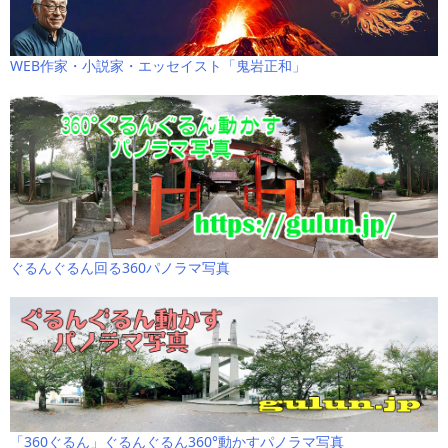
WEB作家・小説家・エッセイスト「鬼岩正和」
ぐるんぐるん回る360パノラマ写真
「360ぐるん」ぐるんぐるん360°動かすパノラマ写真