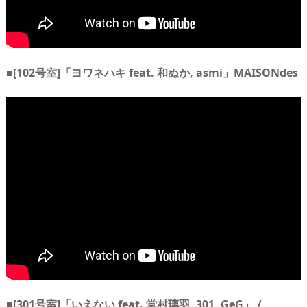
■[102号室]「ヨワネハキ feat. 和ぬか, asmi」MAISONdes
■[301号室]「いえない feat. 堂村璃羽, 301, GeG」 /