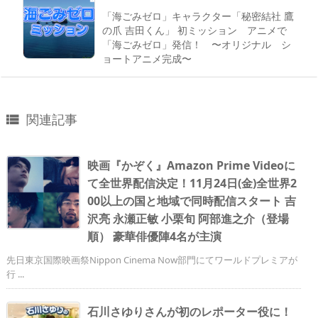
「海ごみゼロ」キャラクター「秘密結社 鷹
の爪 吉田くん」 初ミッション アニメで
「海ごみゼロ」発信！ 〜オリジナル シ
ョートアニメ完成〜
関連記事

映画『かぞく』Amazon Prime Videoに
て全世界配信決定！11月24日(金)全世界2
00以上の国と地域で同時配信スタート 吉
沢亮 永瀬正敏 小栗旬 阿部進之介（登場
順） 豪華俳優陣4名が主演
先日東京国際映画祭Nippon Cinema Now部門にてワールドプレミアが
行 ...
石川さゆりさんが初のレポーター役に！