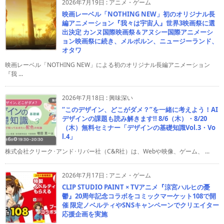
2026年7月19日
:
アニメ・ゲーム
映画レーベル「NOTHING NEW」初のオリジナル長
編アニメーション『我々は宇宙人』世界3映画祭に選
出決定 カンヌ国際映画祭＆アヌシー国際アニメーシ
ョン映画祭に続き、メルボルン、ニュージーランド、
オタワ
映画レーベル「NOTHING NEW」による初のオリジナル長編アニメーション
『我 ...
2026年7月18日
:
興味深い
“このデザイン、どこがダメ？”を一緒に考えよう！AI
デザインの課題も読み解きます!! 8/6（木）・8/20
（木）無料セミナー「デザインの基礎知識Vol.3・Vo
l.4」
株式会社クリーク･アンド･リバー社（C&R社）は、Webや映像、ゲーム、 ...
2026年7月17日
:
アニメ・ゲーム
CLIP STUDIO PAINT × TVアニメ『涼宮ハルヒの憂
鬱』20周年記念コラボをコミックマーケット108で開
催 限定ノベルティやSNSキャンペーンでクリエイター
応援企画を実施