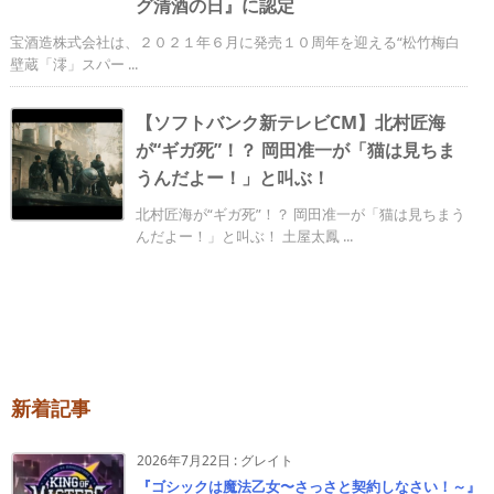
グ清酒の日』に認定
宝酒造株式会社は、２０２１年６月に発売１０周年を迎える“松竹梅白
壁蔵「澪」スパー ...
【ソフトバンク新テレビCM】北村匠海
が“ギガ死”！？ 岡田准一が「猫は見ちま
うんだよー！」と叫ぶ！
北村匠海が“ギガ死”！？ 岡田准一が「猫は見ちまう
んだよー！」と叫ぶ！ 土屋太鳳 ...
新着記事
2026年7月22日
:
グレイト
『ゴシックは魔法乙女〜さっさと契約しなさい！～』