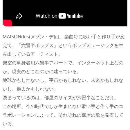
MAISONdes(メゾン・デ)は、楽曲毎に歌い手と作り手が変
えて、「六畳半ポップス」というポップミュージックを生
み出しているアーティスト。
架空の単身者用六畳半アパートで、インターネット上なの
か、現実のどこなのかに建っている。
地球かもしれないし、宇宙かもしれない。未来かもしれな
いし、過去かもしれない。
決まっているのは、部屋のサイズが六畳半なことだけ。
この場所、今の時代でしか生まれない歌い手と作り手のコ
ラボレーションによって、それぞれの部屋の歌を発表して
いる。