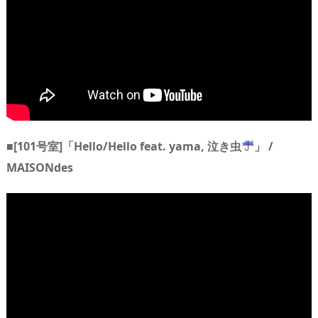
■[101号室]「Hello/Hello feat. yama, 泣き虫
」 /
MAISONdes