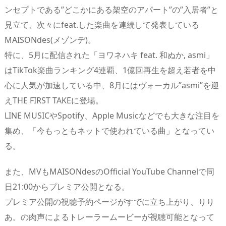
ンセプトである”どこかにある架空のアパート”の”入居者”と
見立て、次々にfeat.した楽曲を連続して発表している
MAISONdes(メゾンデ)。
特に、5月に配信された「ヨワネハキ feat. 和ぬか, asmi」
はTikTok楽曲ランキング4連覇、1億回再生を超え若者を中
心に人気が加速している中、8月にはヴォーカル”asmi”を迎
えTHE FIRST TAKEに登場。
LINE MUSICやSpotify、Apple Musicなどでも大きな注目を
集め、「今もっともネットで使われている曲」となってい
る。
また、MVもMAISONdesのOfficial YouTube Channelで同
日21:00からプレミア公開となる。
プレミア公開の視聴予約ページがすでに立ち上がり、りり
あ。の肉声によるトレーラームービーが視聴可能となって