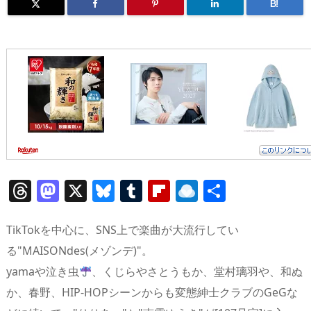
B!
T
M
X
Bl
T
Fl
R
共
h
a
u
u
ip
ai
有
re
st
e
m
b
n
TikTokを中心に、SNS上で楽曲が大流行してい
a
o
sk
bl
o
d
る"MAISONdes(メゾンデ)"。
yamaや泣き虫
、くじらやさとうもか、堂村璃羽や、和ぬ
d
d
y
r
ar
ro
か、春野、HIP-HOPシーンからも変態紳士クラブのGeGな
s
o
d
p.