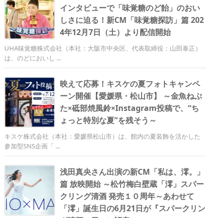
インタビューで「味覚糖のど飴󠄀」のおい
しさに迫る！新CM「味覚糖探訪」篇 202
4年12月7日（土）より配信開始
UHA味覚糖株式会社（本社：大阪市中央区、代表取締役：山田泰正）
は、のどにおいし ...
映えて応募！キスケの夏フォトキャンペ
ーン開催【愛媛県・松山市】 ～金魚ねぷ
た×砥部焼風鈴×Instagram投稿で、“ち
ょっと特別な夏”を残そう～
キスケ株式会社（本社：愛媛県松山市）は、館内の夏装飾を活かした
参加型SNS企画「 ...
浅田真央さん出演の新CM「私は、澪。」
篇 放映開始 ～松竹梅白壁蔵「澪」スパー
クリング清酒 発売１０周年～あわせて
「澪」誕生日の6月21日が『スパークリン