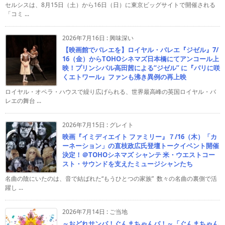
セルシスは、8月15日（土）から16日（日）に東京ビッグサイトで開催される
「コミ ...
2026年7月16日
:
興味深い
【映画館でバレエを】ロイヤル・バレエ『ジゼル』7/
16（金）からTOHOシネマズ日本橋にてアンコール上
映！プリンシパル高田茜による“ジゼル” に『パリに咲
くエトワール』ファンも沸き異例の再上映
ロイヤル・オペラ・ハウスで繰り広げられる、世界最高峰の英国ロイヤル・バ
レエの舞台 ...
2026年7月15日
:
グレイト
映画『イミディエイト ファミリー』７/16（木）「カ
ーネーション」の直枝政広氏登壇トークイベント開催
決定！＠TOHOシネマズ シャンテ 米・ウエストコー
スト・サウンドを支えたミュージシャンたち
名曲の陰にいたのは、音で結ばれた“もうひとつの家族” 数々の名曲の裏側で活
躍し ...
2026年7月14日
:
ご当地
～おどれサンバ！ぐんまちゃんバ！～「ぐんまちゃん