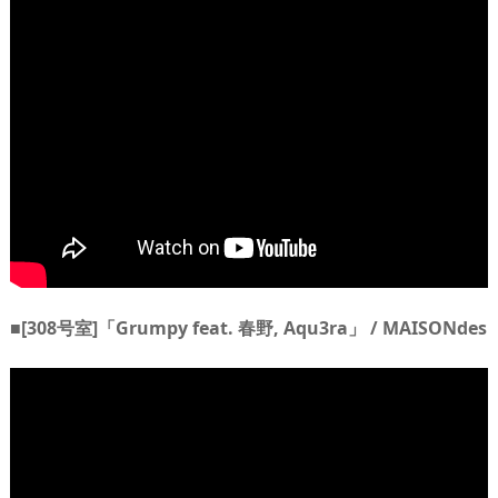
■[308号室]「Grumpy feat. 春野, Aqu3ra」 / MAISONdes