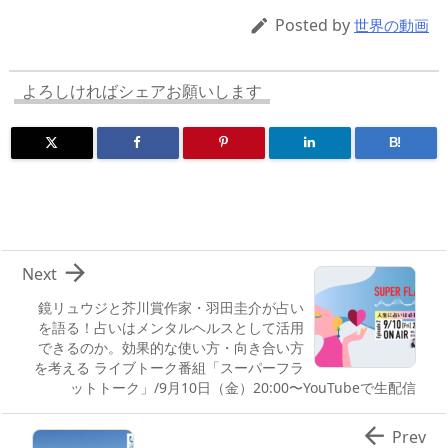
d
d
y
r
ar
ro
Posted by

世界の動画
s
o
d
p.
n
io
よろしければシェアお願いします
B!

Next
鏡リュウジと芥川賞作家・羽田圭介が占い
を語る！占いはメンタルヘルスとして活用
できるのか。効果的な使い方・向き合い方
を考える ライブトーク番組「スーパーフラ
ットトーク」/9月10日（金）20:00〜YouTubeで生配信

Prev