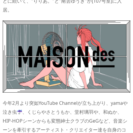
どに続いて、"りりあ。"と"南雲ゆうき"が[107号室]に入
n
io
居。
今年2月より突如YouTube Channelが立ち上がり、yamaや
泣き虫
、くじらやさとうもか、堂村璃羽や、和ぬか、
HIP-HOPシーンからも変態紳士クラブのGeGなど、音楽シ
ーンを牽引するアーティスト・クリエイター達を自身のコ