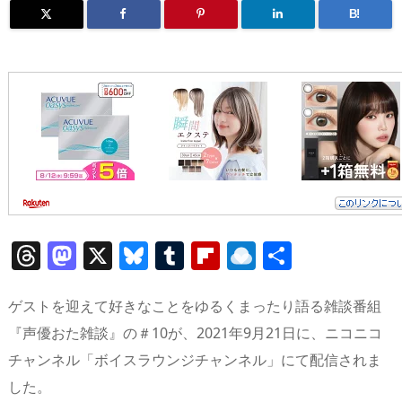
B!
T
M
X
Bl
T
Fl
R
共
h
a
u
u
ip
ai
有
re
st
e
m
b
n
ゲストを迎えて好きなことをゆるくまったり語る雑談番組
a
o
sk
bl
o
d
『声優おた雑談』の＃10が、2021年9月21日に、ニコニコ
チャンネル「ボイスラウンジチャンネル」にて配信されま
d
d
y
r
ar
ro
した。
s
o
d
p.