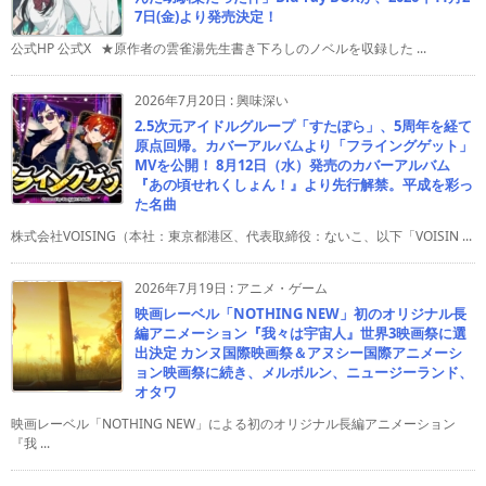
7日(金)より発売決定！
公式HP 公式X ★原作者の雲雀湯先生書き下ろしのノベルを収録した ...
2026年7月20日
:
興味深い
2.5次元アイドルグループ「すたぽら」、5周年を経て
原点回帰。カバーアルバムより「フライングゲット」
MVを公開！ 8月12日（水）発売のカバーアルバム
『あの頃せれくしょん！』より先行解禁。平成を彩っ
た名曲
株式会社VOISING（本社：東京都港区、代表取締役：ないこ、以下「VOISIN ...
2026年7月19日
:
アニメ・ゲーム
映画レーベル「NOTHING NEW」初のオリジナル長
編アニメーション『我々は宇宙人』世界3映画祭に選
出決定 カンヌ国際映画祭＆アヌシー国際アニメーシ
ョン映画祭に続き、メルボルン、ニュージーランド、
オタワ
映画レーベル「NOTHING NEW」による初のオリジナル長編アニメーション
『我 ...