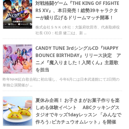
対戦格闘ゲーム『THE KING OF FIGHTE
RS XV』、本日発売！総勢39キャラクタ
ーが繰り広げるドリームマッチ開幕！
株式会社ＳＮＫ (本社：大阪府吹田市、代表取締役
社長 CEO：松原 健二)は、新 ...
CANDY TUNE 3rdシングルCD『HAPPY
BOUNCE BIRTHDAY』リリース決定 ア
ニメ『魔入りました！入間くん』主題歌
を担当
昨年NHK紅白歌合戦に初出場し、今年6月には日本武道館にて2日間の
単独公演開催が ...
夏休み企画！ お子さまがお菓子作りを楽
しめる体験イベント ABCクッキングス
タジオでキッズ1dayレッスン 「みんなで
作ろう♪ピカチュウオムレット」を開催