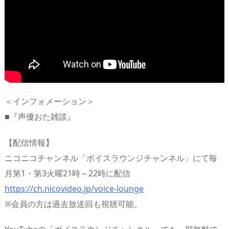
＜インフォメーション＞
■『声優おた雑談』
【配信情報】
ニコニコチャンネル「ボイスラウンジチャンネル」にて毎
月第1・第3火曜21時～22時に配信
https://ch.nicovideo.jp/voice-lounge
※会員の方は過去放送回も視聴可能。