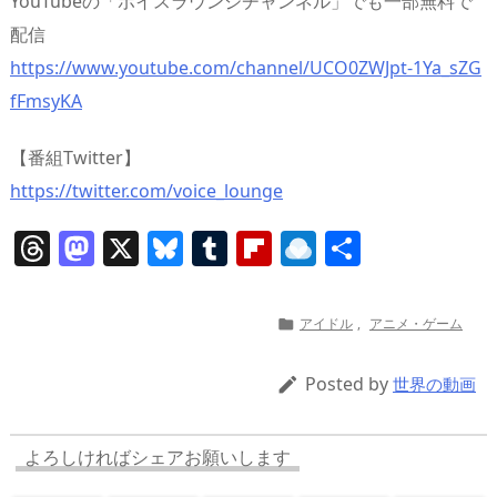
YouTubeの「ボイスラウンジチャンネル」でも一部無料で
配信
https://www.youtube.com/channel/UCO0ZWJpt-1Ya_sZG
fFmsyKA
【番組Twitter】
https://twitter.com/voice_lounge
T
M
X
Bl
T
Fl
R
共
h
a
u
u
ip
ai
有
re
st
e
m
b
n
アイドル
,
アニメ・ゲーム

a
o
sk
bl
o
d
d
d
y
r
ar
ro
Posted by

世界の動画
s
o
d
p.
n
io
よろしければシェアお願いします