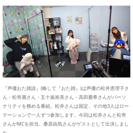
n
io
『声優おた雑談』(略して『おた雑』)は声優の松井恵理子さ
ん・松嵜麗さん・五十嵐裕美さん・高田憂希さんがパーソ
ナリティを務める番組。松井さんは固定、その他3人はロー
テーションで一人ずつ参加します。今回は松井さんと松嵜
さんがMCを担当。桑原由気さんがゲストとして出演しまし
た。