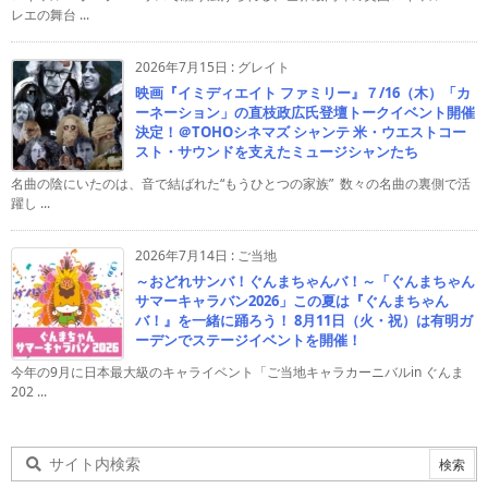
レエの舞台 ...
2026年7月15日
:
グレイト
映画『イミディエイト ファミリー』７/16（木）「カ
ーネーション」の直枝政広氏登壇トークイベント開催
決定！＠TOHOシネマズ シャンテ 米・ウエストコー
スト・サウンドを支えたミュージシャンたち
名曲の陰にいたのは、音で結ばれた“もうひとつの家族” 数々の名曲の裏側で活
躍し ...
2026年7月14日
:
ご当地
～おどれサンバ！ぐんまちゃんバ！～「ぐんまちゃん
サマーキャラバン2026」この夏は『ぐんまちゃん
バ！』を一緒に踊ろう！ 8月11日（火・祝）は有明ガ
ーデンでステージイベントを開催！
今年の9月に日本最大級のキャライベント「ご当地キャラカーニバルin ぐんま
202 ...