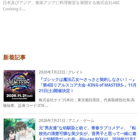
日本及びアジア、東南アジアに料理教室を展開する株式会社ABC
Cooking S ...
新着記事
2026年7月22日
:
グレイト
『ゴシックは魔法乙女〜さっさと契約しなさい！～』
「第4回リアルスコア大会 -KING of MASTERS-」11月
21日(土)開催決定！
株式会社ケイブ(本社：東京都目黒区、代表取締役社長:高
橋祐希、証券コード:376 ...
2026年7月21日
:
アニメ・ゲーム
元”男友達”な幼馴染と紡ぐ、青春ラブコメディ、「転
校先の清楚可憐な美少女が、昔男子と思って一緒に遊
んだ幼馴染だった件」Blu-ray BOXが、2026年11月2