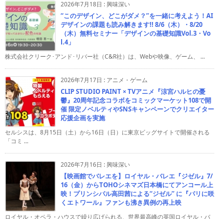
2026年7月18日
:
興味深い
“このデザイン、どこがダメ？”を一緒に考えよう！AI
デザインの課題も読み解きます!! 8/6（木）・8/20
（木）無料セミナー「デザインの基礎知識Vol.3・Vo
l.4」
株式会社クリーク･アンド･リバー社（C&R社）は、Webや映像、ゲーム、 ...
2026年7月17日
:
アニメ・ゲーム
CLIP STUDIO PAINT × TVアニメ『涼宮ハルヒの憂
鬱』20周年記念コラボをコミックマーケット108で開
催 限定ノベルティやSNSキャンペーンでクリエイター
応援企画を実施
セルシスは、8月15日（土）から16日（日）に東京ビッグサイトで開催される
「コミ ...
2026年7月16日
:
興味深い
【映画館でバレエを】ロイヤル・バレエ『ジゼル』7/
16（金）からTOHOシネマズ日本橋にてアンコール上
映！プリンシパル高田茜による“ジゼル” に『パリに咲
くエトワール』ファンも沸き異例の再上映
ロイヤル・オペラ・ハウスで繰り広げられる、世界最高峰の英国ロイヤル・バ