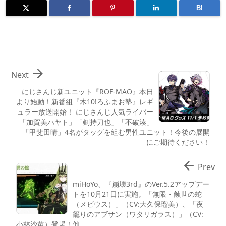
B!

Next
にじさんじ新ユニット『ROF-MAO』本日
より始動！新番組『木10!ろふまお塾』レギ
ュラー放送開始！ にじさんじ人気ライバー
「加賀美ハヤト」「剣持刀也」「不破湊」
「甲斐田晴」4名がタッグを組む男性ユニット！今後の展開
にご期待ください！

Prev
miHoYo、『崩壊3rd』のVer.5.2アップデー
トを10月21日に実施。「無限・蝕世の蛇
（メビウス）」（CV:大久保瑠美）、「夜
籠りのアブサン（ワタリガラス）」（CV:
小林沙苗）登場！他