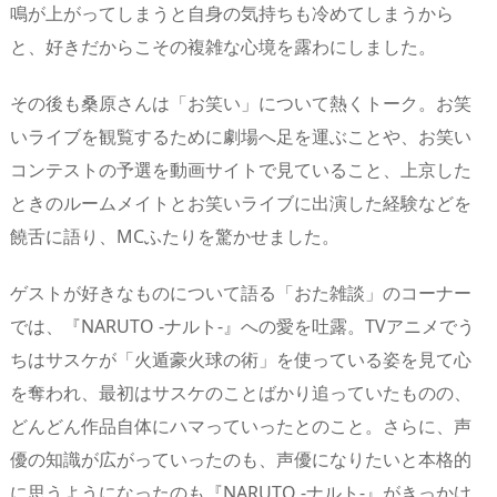
鳴が上がってしまうと自身の気持ちも冷めてしまうから
と、好きだからこその複雑な心境を露わにしました。
その後も桑原さんは「お笑い」について熱くトーク。お笑
いライブを観覧するために劇場へ足を運ぶことや、お笑い
コンテストの予選を動画サイトで見ていること、上京した
ときのルームメイトとお笑いライブに出演した経験などを
饒舌に語り、MCふたりを驚かせました。
ゲストが好きなものについて語る「おた雑談」のコーナー
では、『NARUTO -ナルト-』への愛を吐露。TVアニメでう
ちはサスケが「火遁豪火球の術」を使っている姿を見て心
を奪われ、最初はサスケのことばかり追っていたものの、
どんどん作品自体にハマっていったとのこと。さらに、声
優の知識が広がっていったのも、声優になりたいと本格的
に思うようになったのも『NARUTO -ナルト-』がきっかけ