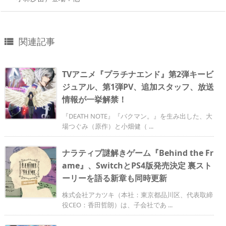
関連記事

TVアニメ『プラチナエンド』第2弾キービ
ジュアル、第1弾PV、追加スタッフ、放送
情報が一挙解禁！
『DEATH NOTE』『バクマン。』を生み出した、大
場つぐみ（原作）と小畑健（ ...
ナラティブ謎解きゲーム『Behind the Fr
ame』、SwitchとPS4版発売決定 裏スト
ーリーを語る新章も同時更新
株式会社アカツキ（本社：東京都品川区、代表取締
役CEO：香田哲朗）は、子会社であ ...