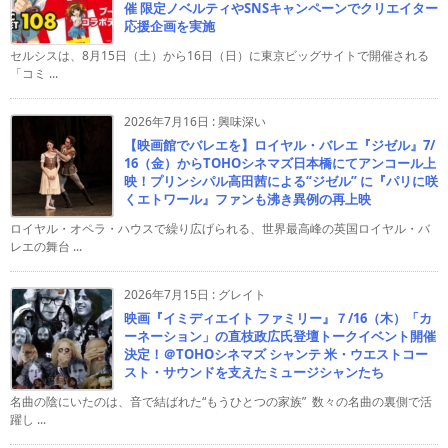
催 限定ノベルティやSNSキャンペーンでクリエイター
応援企画を実施
セルシスは、8月15日（土）から16日（日）に東京ビッグサイトで開催される
「コミ ...
2026年7月16日
:
興味深い
【映画館でバレエを】ロイヤル・バレエ『ジゼル』7/
16（金）からTOHOシネマズ日本橋にてアンコール上
映！プリンシパル高田茜による“ジゼル” に『パリに咲
くエトワール』ファンも沸き異例の再上映
ロイヤル・オペラ・ハウスで繰り広げられる、世界最高峰の英国ロイヤル・バ
レエの舞台 ...
2026年7月15日
:
グレイト
映画『イミディエイト ファミリー』７/16（木）「カ
ーネーション」の直枝政広氏登壇トークイベント開催
決定！＠TOHOシネマズ シャンテ 米・ウエストコー
スト・サウンドを支えたミュージシャンたち
名曲の陰にいたのは、音で結ばれた“もうひとつの家族” 数々の名曲の裏側で活
躍し ...