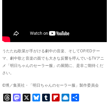
うたたね歌菜が手がける劇中の音楽、そしてOP/EDテー
マ、劇中歌と音楽の面でも大きな反響を呼んでいるTVアニ
メ「明日ちゃんのセーラー服」の展開に、是非ご期待くだ
さい。
©博／集英社・「明日ちゃんのセーラー服」製作委員会
T
M
X
Bl
T
Fl
R
共
h
a
u
u
ip
ai
有