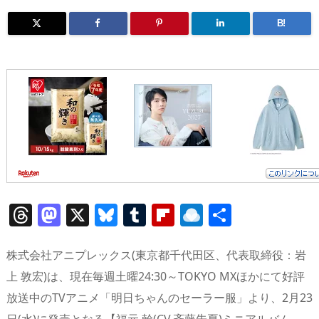
B!
T
M
X
Bl
T
Fl
R
共
h
a
u
u
ip
ai
有
re
st
e
m
b
n
株式会社アニプレックス(東京都千代田区、代表取締役：岩
a
o
sk
bl
o
d
上 敦宏)は、現在毎週土曜24:30～TOKYO MXほかにて好評
放送中のTVアニメ「明日ちゃんのセーラー服」より、2月23
d
d
y
r
ar
ro