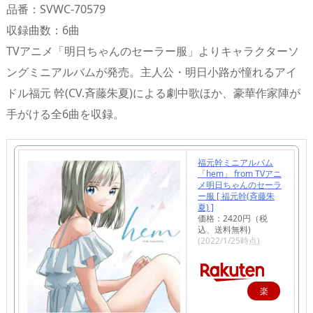
品番：SVWC-70579
収録曲数：6曲
TVアニメ「明日ちゃんのセーラー服」よりキャラクターソ
ングミニアルバムが発売。主人公・明日小路が憧れるアイ
ドル福元 幹(CV.斉藤朱夏)による劇中歌ほか、豪華作家陣が
手がける全6曲を収録。
福元幹ミニアルバム
「hem」 from TVアニ
メ明日ちゃんのセーラ
ー服 [ 福元幹(斉藤朱
夏) ]
価格：2420円（税
込、送料無料)
(2022/1/25時点)
楽
天