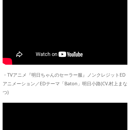
・TVアニメ『明日ちゃんのセーラー服』ノンクレジットED
アニメーション／EDテーマ「Baton」明日小路(CV.村上まな
つ)