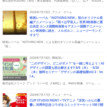
株式会社VOISING（本社：東京都港区、代表取締役：ないこ、以下「VOISIN ...
2026年7月19日
:
アニメ・ゲーム
映画レーベル「NOTHING NEW」初のオリジナル長
編アニメーション『我々は宇宙人』世界3映画祭に選
出決定 カンヌ国際映画祭＆アヌシー国際アニメーシ
ョン映画祭に続き、メルボルン、ニュージーランド、
オタワ
映画レーベル「NOTHING NEW」による初のオリジナル長編アニメーション
『我 ...
2026年7月18日
:
興味深い
“このデザイン、どこがダメ？”を一緒に考えよう！AI
デザインの課題も読み解きます!! 8/6（木）・8/20
（木）無料セミナー「デザインの基礎知識Vol.3・Vo
l.4」
株式会社クリーク･アンド･リバー社（C&R社）は、Webや映像、ゲーム、 ...
2026年7月17日
:
アニメ・ゲーム
CLIP STUDIO PAINT × TVアニメ『涼宮ハルヒの憂
鬱』20周年記念コラボをコミックマーケット108で開