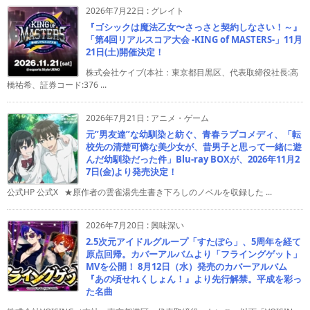
2026年7月22日
:
グレイト
『ゴシックは魔法乙女〜さっさと契約しなさい！～』
「第4回リアルスコア大会 -KING of MASTERS-」11月
21日(土)開催決定！
株式会社ケイブ(本社：東京都目黒区、代表取締役社長:高
橋祐希、証券コード:376 ...
2026年7月21日
:
アニメ・ゲーム
元”男友達”な幼馴染と紡ぐ、青春ラブコメディ、「転
校先の清楚可憐な美少女が、昔男子と思って一緒に遊
んだ幼馴染だった件」Blu-ray BOXが、2026年11月2
7日(金)より発売決定！
公式HP 公式X ★原作者の雲雀湯先生書き下ろしのノベルを収録した ...
2026年7月20日
:
興味深い
2.5次元アイドルグループ「すたぽら」、5周年を経て
原点回帰。カバーアルバムより「フライングゲット」
MVを公開！ 8月12日（水）発売のカバーアルバム
『あの頃せれくしょん！』より先行解禁。平成を彩っ
た名曲