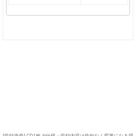
で
購
入
[収録楽曲] CD1枚 ※仕様・収録内容は告知なく変更になる場