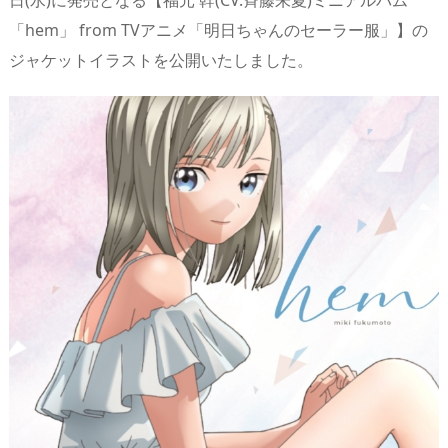
日(水)に発売となる【福元 幹(CV.斉藤朱夏)ミニアルバム
s
o
d
p.
「hem」 from TVアニメ「明日ちゃんのセーラー服」】の
n
io
ジャケットイラストを公開いたしました。