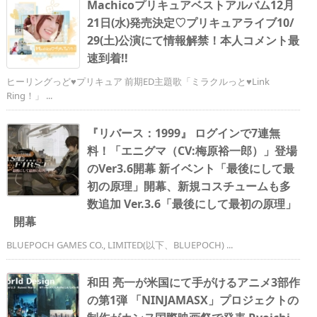
Machicoプリキュアベストアルバム12月
21日(水)発売決定♡プリキュアライブ10/
29(土)公演にて情報解禁！本人コメント最
速到着!!
ヒーリングっど♥プリキュア 前期ED主題歌「ミラクルっと♥Link
Ring！」 ...
『リバース：1999​​』​ ​​ログインで7連無
料！「エニグマ（CV:梅原裕一郎）」登場
のVer3.6開幕​ ​​新イベント「最後にして最
初の原理」開幕、新規コスチュームも多
数追加​ Ver.3.6「最後にして最初の原理」
開幕
BLUEPOCH GAMES CO., LIMITED(以下、BLUEPOCH) ...
和田 亮一が米国にて手がけるアニメ3部作
の第1弾 「NINJAMASX」プロジェクトの