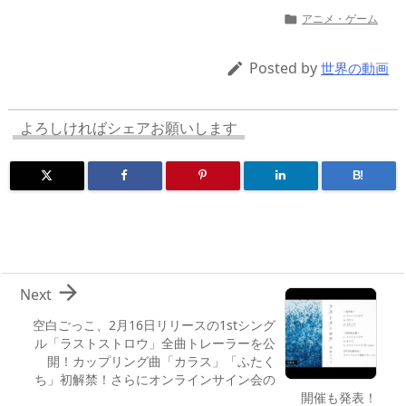
re
st
e
m
b
n
アニメ・ゲーム

a
o
sk
bl
o
d
d
d
y
r
ar
ro
Posted by

世界の動画
s
o
d
p.
n
io
よろしければシェアお願いします
B!

Next
空白ごっこ、2月16日リリースの1stシング
ル「ラストストロウ」全曲トレーラーを公
開！カップリング曲「カラス」「ふたく
ち」初解禁！さらにオンラインサイン会の
開催も発表！