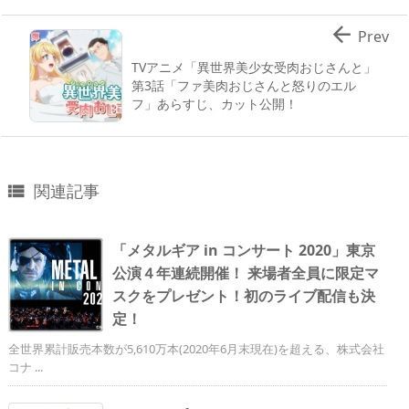

Prev
TVアニメ「異世界美少女受肉おじさんと」
第3話「ファ美肉おじさんと怒りのエル
フ」あらすじ、カット公開！
関連記事

「メタルギア in コンサート 2020」東京
公演４年連続開催！ 来場者全員に限定マ
スクをプレゼント！初のライブ配信も決
定！
全世界累計販売本数が5,610万本(2020年6月末現在)を超える、株式会社
コナ ...