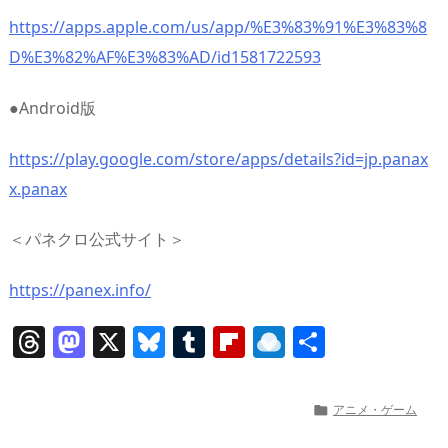
https://apps.apple.com/us/app/%E3%83%91%E3%83%8
D%E3%82%AF%E3%83%AD/id1581722593
●Android版
https://play.google.com/store/apps/details?id=jp.panax
x.panax
＜パネクロ公式サイト＞
https://panex.info/
T
M
X
Bl
T
Fl
R
共
h
a
u
u
ip
ai
有
re
st
e
m
b
n
アニメ・ゲーム

a
o
sk
bl
o
d