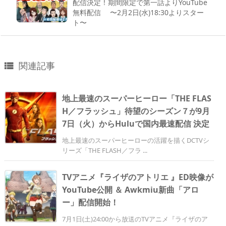
配信決定！期間限定で第一話よりYouTube
無料配信 〜2月2日(水)18:30よりスター
ト〜
関連記事

地上最速のスーパーヒーロー「THE FLAS
H／フラッシュ」待望のシーズン７が9月
7日（火）からHuluで国内最速配信 決定
地上最速のスーパーヒーローの活躍を描くDCTVシ
リーズ「THE FLASH／フラ ...
TVアニメ『ライザのアトリエ 』ED映像が
YouTube公開 ＆ Awkmiu新曲「アロ
ー」配信開始！
7月1日(土)24:00から放送のTVアニメ『ライザのア