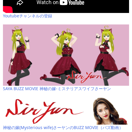
Youtubeチャンネルの登録
SAYA BUZZ MOVIE 神秘の嫁-ミステリアスワイフさーヤン
神秘の嫁(Mysterious wife)さーヤンのBUZZ MOVIE（バズ動画）