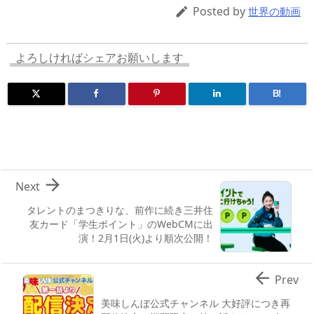
d
d
y
r
ar
ro
Posted by

世界の動画
s
o
d
p.
n
io
よろしければシェアお願いします
B!

Next
タレントのまつきりな、前作に続き三井住
友カード「学生ポイント」のWebCMに出
演！2月1日(火)より順次公開！

Prev
美味しんぼ公式チャンネル 大好評につき再