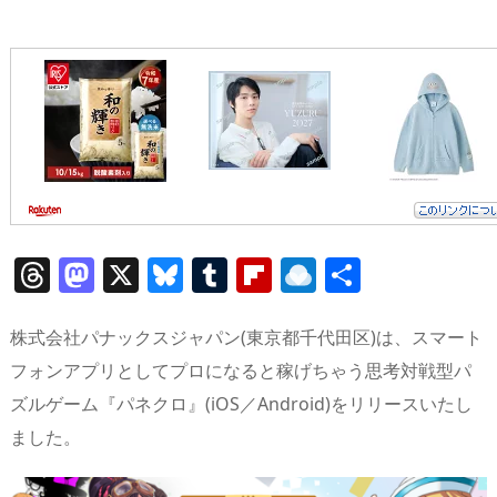
T
M
X
Bl
T
Fl
R
共
h
a
u
u
ip
ai
有
re
st
e
m
b
n
株式会社パナックスジャパン(東京都千代田区)は、スマート
a
o
sk
bl
o
d
フォンアプリとしてプロになると稼げちゃう思考対戦型パ
ズルゲーム『パネクロ』(iOS／Android)をリリースいたし
d
d
y
r
ar
ro
ました。
s
o
d
p.
n
io