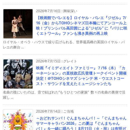
2026年7月16日
:
興味深い
【映画館でバレエを】ロイヤル・バレエ『ジゼル』7/
16（金）からTOHOシネマズ日本橋にてアンコール上
映！プリンシパル高田茜による“ジゼル” に『パリに咲
くエトワール』ファンも沸き異例の再上映
ロイヤル・オペラ・ハウスで繰り広げられる、世界最高峰の英国ロイヤル・バ
レエの舞台 ...
2026年7月15日
:
グレイト
映画『イミディエイト ファミリー』７/16（木）「カ
ーネーション」の直枝政広氏登壇トークイベント開催
決定！＠TOHOシネマズ シャンテ 米・ウエストコー
スト・サウンドを支えたミュージシャンたち
名曲の陰にいたのは、音で結ばれた“もうひとつの家族” 数々の名曲の裏側で活
躍し ...
2026年7月14日
:
ご当地
～おどれサンバ！ぐんまちゃんバ！～「ぐんまちゃん
サマーキャラバン2026」この夏は『ぐんまちゃん
バ！』を一緒に踊ろう！ 8月11日（火・祝）は有明ガ