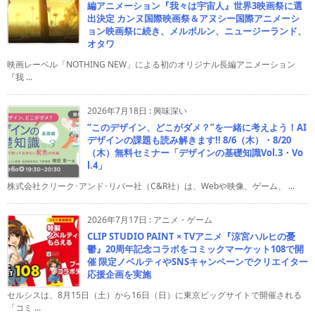
編アニメーション『我々は宇宙人』世界3映画祭に選
出決定 カンヌ国際映画祭＆アヌシー国際アニメーシ
ョン映画祭に続き、メルボルン、ニュージーランド、
オタワ
映画レーベル「NOTHING NEW」による初のオリジナル長編アニメーション
『我 ...
2026年7月18日
:
興味深い
“このデザイン、どこがダメ？”を一緒に考えよう！AI
デザインの課題も読み解きます!! 8/6（木）・8/20
（木）無料セミナー「デザインの基礎知識Vol.3・Vo
l.4」
株式会社クリーク･アンド･リバー社（C&R社）は、Webや映像、ゲーム、 ...
2026年7月17日
:
アニメ・ゲーム
CLIP STUDIO PAINT × TVアニメ『涼宮ハルヒの憂
鬱』20周年記念コラボをコミックマーケット108で開
催 限定ノベルティやSNSキャンペーンでクリエイター
応援企画を実施
セルシスは、8月15日（土）から16日（日）に東京ビッグサイトで開催される
「コミ ...