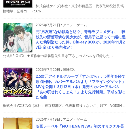
株式会社ケイブ(本社：東京都目黒区、代表取締役社長:高
橋祐希、証券コード:376 ...
2026年7月21日
:
アニメ・ゲーム
元”男友達”な幼馴染と紡ぐ、青春ラブコメディ、「転
校先の清楚可憐な美少女が、昔男子と思って一緒に遊
んだ幼馴染だった件」Blu-ray BOXが、2026年11月2
7日(金)より発売決定！
公式HP 公式X ★原作者の雲雀湯先生書き下ろしのノベルを収録した ...
2026年7月20日
:
興味深い
2.5次元アイドルグループ「すたぽら」、5周年を経て
原点回帰。カバーアルバムより「フライングゲット」
MVを公開！ 8月12日（水）発売のカバーアルバム
『あの頃せれくしょん！』より先行解禁。平成を彩っ
た名曲
株式会社VOISING（本社：東京都港区、代表取締役：ないこ、以下「VOISIN ...
2026年7月19日
:
アニメ・ゲーム
映画レーベル「NOTHING NEW」初のオリジナル長