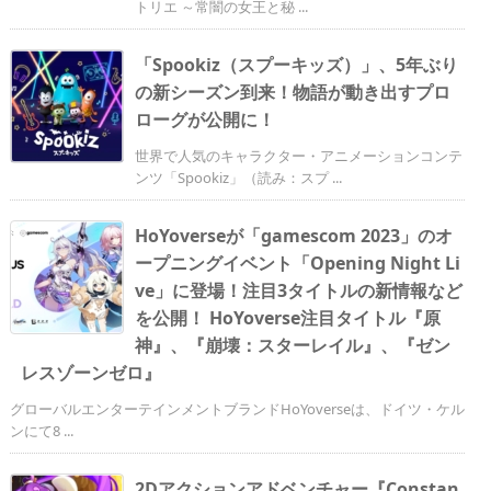
トリエ ～常闇の女王と秘 ...
「Spookiz（スプーキッズ）」、5年ぶり
の新シーズン到来！物語が動き出すプロ
ローグが公開に！
世界で人気のキャラクター・アニメーションコンテ
ンツ「Spookiz」（読み：スプ ...
HoYoverseが「gamescom 2023」のオ
ープニングイベント「Opening Night Li
ve」に登場！注目3タイトルの新情報など
を公開！ HoYoverse注目タイトル『原
神』、『崩壊：スターレイル』、『ゼン
レスゾーンゼロ』
グローバルエンターテインメントブランドHoYoverseは、ドイツ・ケル
ンにて8 ...
2Dアクションアドベンチャー『Constan