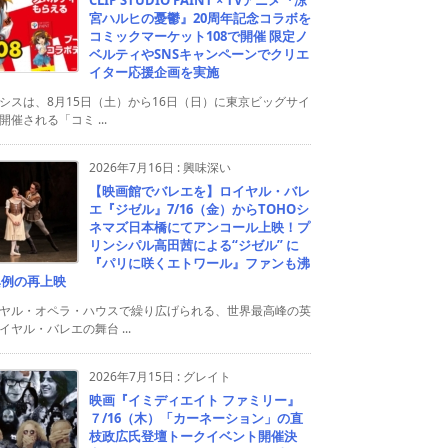
宮ハルヒの憂鬱』20周年記念コラボを
コミックマーケット108で開催 限定ノ
ベルティやSNSキャンペーンでクリエ
イター応援企画を実施
シスは、8月15日（土）から16日（日）に東京ビッグサイ
開催される「コミ ...
2026年7月16日
:
興味深い
【映画館でバレエを】ロイヤル・バレ
エ『ジゼル』7/16（金）からTOHOシ
ネマズ日本橋にてアンコール上映！プ
リンシパル高田茜による“ジゼル” に
『パリに咲くエトワール』ファンも沸
異例の再上映
ヤル・オペラ・ハウスで繰り広げられる、世界最高峰の英
イヤル・バレエの舞台 ...
2026年7月15日
:
グレイト
映画『イミディエイト ファミリー』
７/16（木）「カーネーション」の直
枝政広氏登壇トークイベント開催決