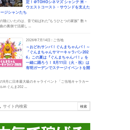
定！＠TOHOシネマズ シャンテ 米・
ウエストコースト・サウンドを支えた
ュージシャンたち
の陰にいたのは、音で結ばれた“もうひとつの家族” 数々
曲の裏側で活躍し ...
2026年7月14日
:
ご当地
～おどれサンバ！ぐんまちゃんバ！～
「ぐんまちゃんサマーキャラバン202
6」この夏は『ぐんまちゃんバ！』を
一緒に踊ろう！ 8月11日（火・祝）は
有明ガーデンでステージイベントを開
！
の9月に日本最大級のキャライベント「ご当地キャラカー
in ぐんま202 ...