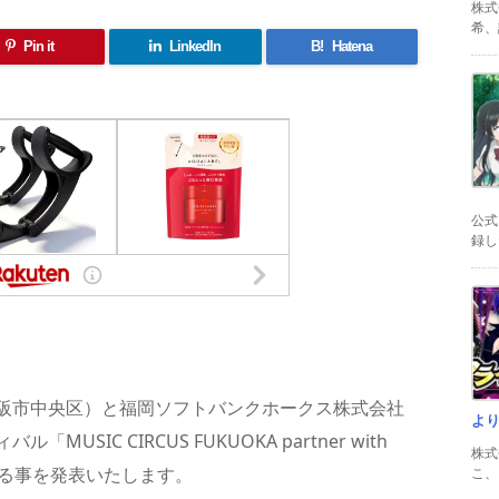
株式
希、証
Pin it
LinkedIn
B!
Hatena
公式
録した
共
有
阪市中央区）と福岡ソフトバンクホークス株式会社
よ
IC CIRCUS FUKUOKA partner with
株式
開催する事を発表いたします。
こ、以