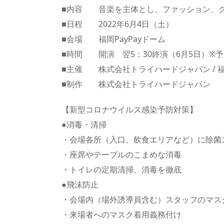
■内容 音楽を主体とし、ファッション、グ
■日程 2022年6月4日（土）
■会場 福岡PayPayドーム
■時間 開演 翌5：30終演（6月5日）※
■主催 株式会社トライハードジャパン / 
■制作 株式会社トライハードジャパン
【新型コロナウイルス感染予防対策】
●消毒・清掃
・会場各所（入口、飲食エリアなど）に除菌
・座席やテーブルのこまめな消毒
・トイレの定期清掃、消毒を徹底
●飛沫防止
・会場内（場外誘導員含む）スタッフのマス
・来場者へのマスク着用義務付け