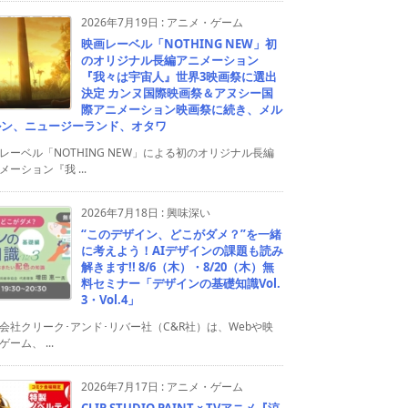
2026年7月19日
:
アニメ・ゲーム
映画レーベル「NOTHING NEW」初
のオリジナル長編アニメーション
『我々は宇宙人』世界3映画祭に選出
決定 カンヌ国際映画祭＆アヌシー国
際アニメーション映画祭に続き、メル
ルン、ニュージーランド、オタワ
レーベル「NOTHING NEW」による初のオリジナル長編
メーション『我 ...
2026年7月18日
:
興味深い
“このデザイン、どこがダメ？”を一緒
に考えよう！AIデザインの課題も読み
解きます!! 8/6（木）・8/20（木）無
料セミナー「デザインの基礎知識Vol.
3・Vol.4」
会社クリーク･アンド･リバー社（C&R社）は、Webや映
ゲーム、 ...
2026年7月17日
:
アニメ・ゲーム
CLIP STUDIO PAINT × TVアニメ『涼