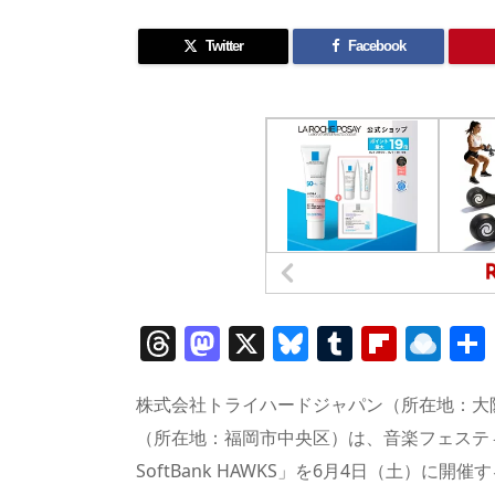
Twitter
Facebook
T
M
X
Bl
T
Fl
R
h
a
u
u
ip
ai
re
st
e
m
b
n
株式会社トライハードジャパン（所在地：大
a
o
sk
bl
o
d
（所在地：福岡市中央区）は、音楽フェスティバル「MUS
SoftBank HAWKS」を6月4日（土）に
d
d
y
r
ar
ro