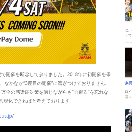
セル
トで
で開催を断念して参りました。2018年に初開催を果
の、なかなか“3度目の開催”に漕ぎつけておりません。
き
う、万全の感染症対策を講じながらも“心躍る”を忘れな
ロイ
国ロ
を具現化できればと考えております。
cus.jp/