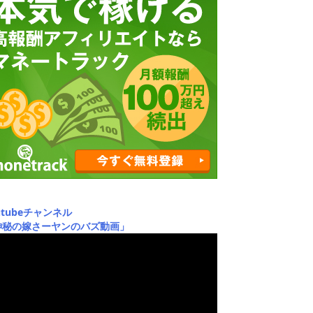
utubeチャンネル
神秘の嫁さーヤンのバズ動画」