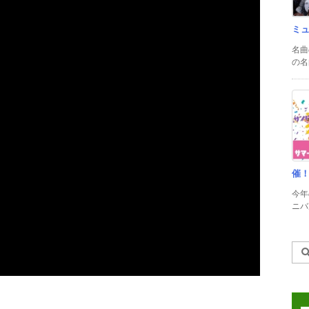
ミ
名曲
の名
催
今年
ニバル