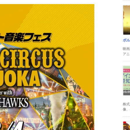
ボ
映画
アニ
株式
像、