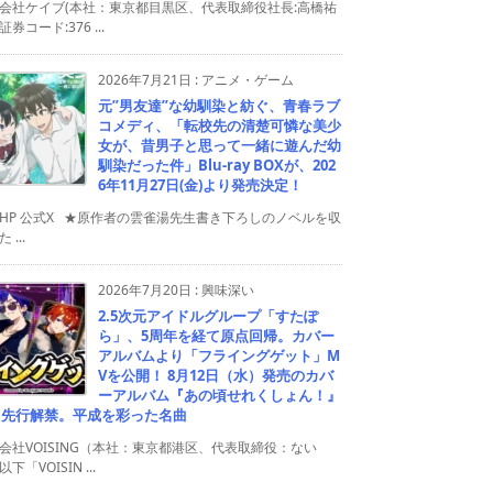
会社ケイブ(本社：東京都目黒区、代表取締役社長:高橋祐
券コード:376 ...
2026年7月21日
:
アニメ・ゲーム
元”男友達”な幼馴染と紡ぐ、青春ラブ
コメディ、「転校先の清楚可憐な美少
女が、昔男子と思って一緒に遊んだ幼
馴染だった件」Blu-ray BOXが、202
6年11月27日(金)より発売決定！
HP 公式X ★原作者の雲雀湯先生書き下ろしのノベルを収
 ...
2026年7月20日
:
興味深い
2.5次元アイドルグループ「すたぽ
ら」、5周年を経て原点回帰。カバー
アルバムより「フライングゲット」M
Vを公開！ 8月12日（水）発売のカバ
ーアルバム『あの頃せれくしょん！』
り先行解禁。平成を彩った名曲
会社VOISING（本社：東京都港区、代表取締役：ない
下「VOISIN ...