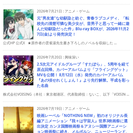
2026年7月21日
:
アニメ・ゲーム
元”男友達”な幼馴染と紡ぐ、青春ラブコメディ、「転
校先の清楚可憐な美少女が、昔男子と思って一緒に遊
んだ幼馴染だった件」Blu-ray BOXが、2026年11月2
7日(金)より発売決定！
公式HP 公式X ★原作者の雲雀湯先生書き下ろしのノベルを収録した ...
2026年7月20日
:
興味深い
2.5次元アイドルグループ「すたぽら」、5周年を経て
原点回帰。カバーアルバムより「フライングゲット」
MVを公開！ 8月12日（水）発売のカバーアルバム
『あの頃せれくしょん！』より先行解禁。平成を彩っ
た名曲
株式会社VOISING（本社：東京都港区、代表取締役：ないこ、以下「VOISIN ...
2026年7月19日
:
アニメ・ゲーム
映画レーベル「NOTHING NEW」初のオリジナル長
編アニメーション『我々は宇宙人』世界3映画祭に選
出決定 カンヌ国際映画祭＆アヌシー国際アニメーシ
ョン映画祭に続き、メルボルン、ニュージーランド、