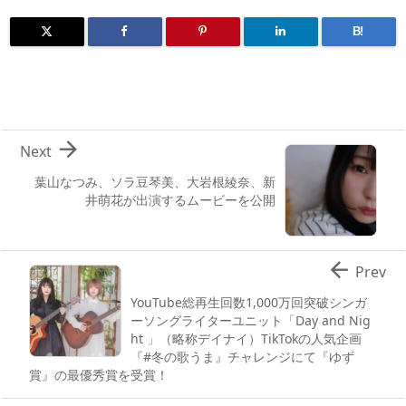
B!

Next
葉山なつみ、ソラ豆琴美、大岩根綾奈、新
井萌花が出演するムービーを公開

Prev
YouTube総再生回数1,000万回突破シンガ
ーソングライターユニット「Day and Nig
ht 」（略称デイナイ）TikTokの人気企画
『#冬の歌うま』チャレンジにて『ゆず
賞』の最優秀賞を受賞！