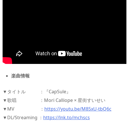
楽曲情報
▼タイトル ：『CapSule』
▼歌唱 ：Mori Calliope × 星街すいせい
▼MV ：
https://youtu.be/M85xU-tbQ6c
▼DL/Streaming ：
https://lnk.to/mchscs