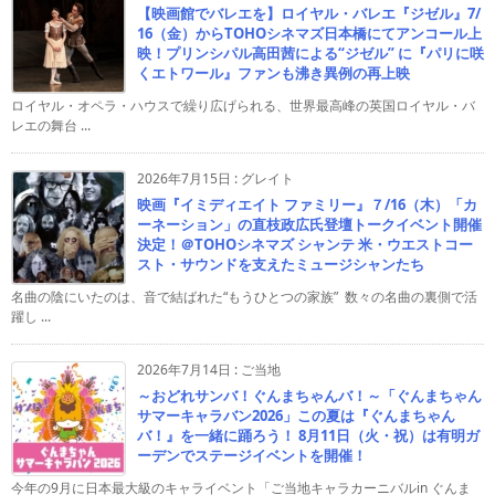
【映画館でバレエを】ロイヤル・バレエ『ジゼル』7/
16（金）からTOHOシネマズ日本橋にてアンコール上
映！プリンシパル高田茜による“ジゼル” に『パリに咲
くエトワール』ファンも沸き異例の再上映
ロイヤル・オペラ・ハウスで繰り広げられる、世界最高峰の英国ロイヤル・バ
レエの舞台 ...
2026年7月15日
:
グレイト
映画『イミディエイト ファミリー』７/16（木）「カ
ーネーション」の直枝政広氏登壇トークイベント開催
決定！＠TOHOシネマズ シャンテ 米・ウエストコー
スト・サウンドを支えたミュージシャンたち
名曲の陰にいたのは、音で結ばれた“もうひとつの家族” 数々の名曲の裏側で活
躍し ...
2026年7月14日
:
ご当地
～おどれサンバ！ぐんまちゃんバ！～「ぐんまちゃん
サマーキャラバン2026」この夏は『ぐんまちゃん
バ！』を一緒に踊ろう！ 8月11日（火・祝）は有明ガ
ーデンでステージイベントを開催！
今年の9月に日本最大級のキャライベント「ご当地キャラカーニバルin ぐんま