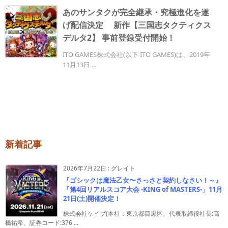
あのサンタクが完全継承・究極進化を遂
げ配信決定 新作【三国志タクティクス
デルタ2】 事前登録受付開始！
ITO GAMES株式会社(以下 ITO GAMES)は、2019年
11月13日 ...
新着記事
2026年7月22日
:
グレイト
『ゴシックは魔法乙女〜さっさと契約しなさい！～』
「第4回リアルスコア大会 -KING of MASTERS-」11月
21日(土)開催決定！
株式会社ケイブ(本社：東京都目黒区、代表取締役社長:高
橋祐希、証券コード:376 ...