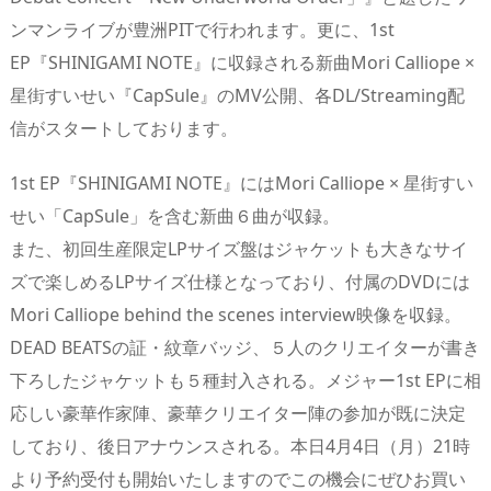
ンマンライブが豊洲PITで行われます。更に、1st
EP『SHINIGAMI NOTE』に収録される新曲Mori Calliope ×
星街すいせい『CapSule』のMV公開、各DL/Streaming配
信がスタートしております。
1st EP『SHINIGAMI NOTE』にはMori Calliope × 星街すい
せい「CapSule」を含む新曲６曲が収録。
また、初回生産限定LPサイズ盤はジャケットも大きなサイ
ズで楽しめるLPサイズ仕様となっており、付属のDVDには
Mori Calliope behind the scenes interview映像を収録。
DEAD BEATSの証・紋章バッジ、５人のクリエイターが書き
下ろしたジャケットも５種封入される。メジャー1st EPに相
応しい豪華作家陣、豪華クリエイター陣の参加が既に決定
しており、後日アナウンスされる。本日4月4日（月）21時
より予約受付も開始いたしますのでこの機会にぜひお買い