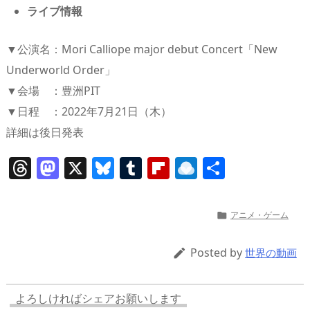
ライブ情報
▼公演名：Mori Calliope major debut Concert「New
Underworld Order」
▼会場 ：豊洲PIT
▼日程 ：2022年7月21日（木）
詳細は後日発表
T
M
X
Bl
T
Fl
R
共
h
a
u
u
ip
ai
有
re
st
e
m
b
n
アニメ・ゲーム

a
o
sk
bl
o
d
d
d
y
r
ar
ro
Posted by

世界の動画
s
o
d
p.
n
io
よろしければシェアお願いします