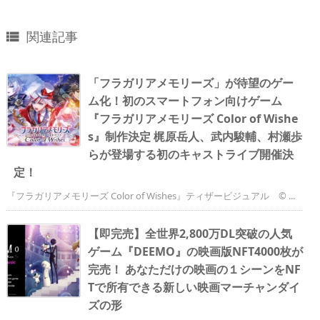
関連記事

「フラガリアメモリーズ」が待望のゲー
ム化！初のスマートフォン向けゲーム
『フラガリアメモリーズ Color of Wishe
s』制作決定 梶原岳人、武内駿輔、村瀬歩
らが登場する初のキャストライブ開催決
定！
『フラガリアメモリーズ Color of Wishes』ティザービジュアル © ...
【即完売】全世界2,800万DL突破の人気
ゲーム『DEEMO』の映画版NFT4000枚が
完売！ あなただけの映画の１シーンをNF
Tで所有できる新しい映画マーチャンダイ
ズの形