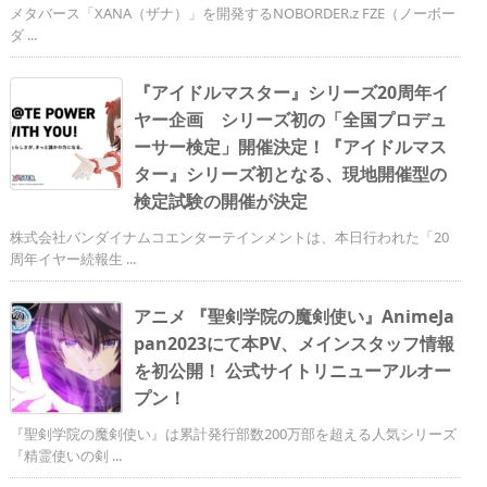
メタバース「XANA（ザナ）」を開発するNOBORDER.z FZE（ノーボー
ダ ...
『アイドルマスター』シリーズ20周年イ
ヤー企画 シリーズ初の「全国プロデュ
ーサー検定」開催決定！『アイドルマス
ター』シリーズ初となる、現地開催型の
検定試験の開催が決定
株式会社バンダイナムコエンターテインメントは、本日行われた「20
周年イヤー続報生 ...
アニメ 『聖剣学院の魔剣使い』AnimeJa
pan2023にて本PV、メインスタッフ情報
を初公開！ 公式サイトリニューアルオー
プン！
『聖剣学院の魔剣使い』は累計発行部数200万部を超える人気シリーズ
『精霊使いの剣 ...