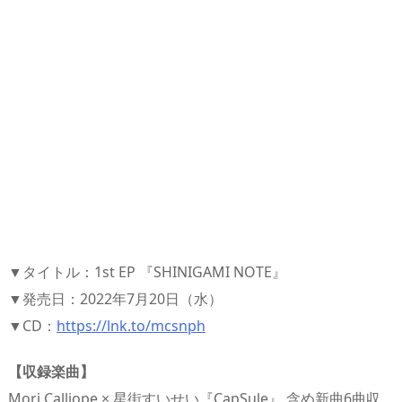
▼タイトル：1st EP 『SHINIGAMI NOTE』
▼発売日：2022年7月20日（水）
▼CD：
https://lnk.to/mcsnph
【収録楽曲】
Mori Calliope × 星街すいせい『CapSule』 含め新曲6曲収