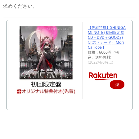
求めください。
【先着特典】SHINIGA
MI NOTE (初回限定盤
CD＋DVD＋GOODS)
(ポストカード) [ Mori
Calliope ]
価格：6600円（税
込、送料無料)
(2022/4/6時点)
楽
天
で
購
入