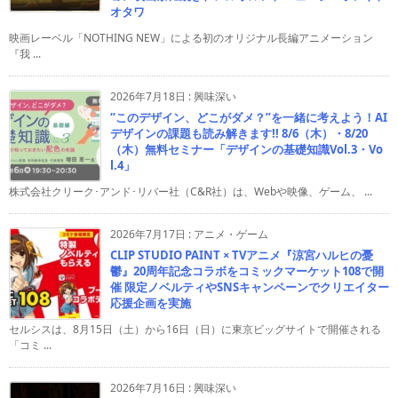
オタワ
映画レーベル「NOTHING NEW」による初のオリジナル長編アニメーション
『我 ...
2026年7月18日
:
興味深い
“このデザイン、どこがダメ？”を一緒に考えよう！AI
デザインの課題も読み解きます!! 8/6（木）・8/20
（木）無料セミナー「デザインの基礎知識Vol.3・Vo
l.4」
株式会社クリーク･アンド･リバー社（C&R社）は、Webや映像、ゲーム、 ...
2026年7月17日
:
アニメ・ゲーム
CLIP STUDIO PAINT × TVアニメ『涼宮ハルヒの憂
鬱』20周年記念コラボをコミックマーケット108で開
催 限定ノベルティやSNSキャンペーンでクリエイター
応援企画を実施
セルシスは、8月15日（土）から16日（日）に東京ビッグサイトで開催される
「コミ ...
2026年7月16日
:
興味深い