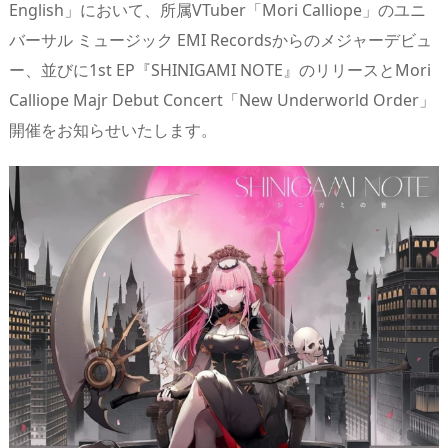
English」において、所属VTuber「Mori Calliope」のユニ
s
o
d
p.
バーサル ミュージック EMI Recordsからのメジャーデビュ
n
io
ー、並びに1st EP『SHINIGAMI NOTE』のリリースとMori
Calliope Majr Debut Concert「New Underworld Order」
開催をお知らせいたします。