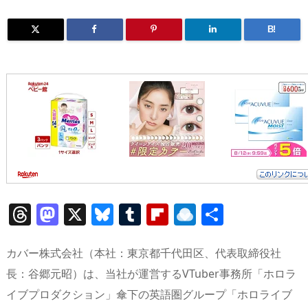
B!
T
M
X
Bl
T
Fl
R
共
h
a
u
u
ip
ai
有
re
st
e
m
b
n
カバー株式会社（本社：東京都千代田区、代表取締役社
a
o
sk
bl
o
d
長：谷郷元昭）は、当社が運営するVTuber事務所「ホロラ
イブプロダクション」傘下の英語圏グループ「ホロライブ
d
d
y
r
ar
ro