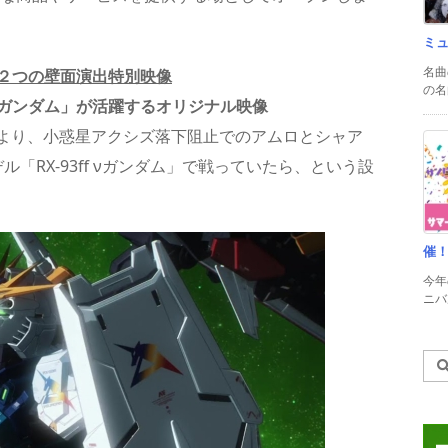
ミ
名曲
２つの壁面演出特別映像
の名
νガンダム
」
が活躍するオリジナル映像
より、小惑星アクシズ落下阻止でのアムロとシャア
「RX-93ff νガンダム」で戦っていたら、という設
催
今年
ニバル