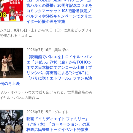
宮ハルヒの憂鬱』20周年記念コラボを
コミックマーケット108で開催 限定ノ
ベルティやSNSキャンペーンでクリエ
イター応援企画を実施
シスは、8月15日（土）から16日（日）に東京ビッグサイ
開催される「コミ ...
2026年7月16日
:
興味深い
【映画館でバレエを】ロイヤル・バレ
エ『ジゼル』7/16（金）からTOHOシ
ネマズ日本橋にてアンコール上映！プ
リンシパル高田茜による“ジゼル” に
『パリに咲くエトワール』ファンも沸
異例の再上映
ヤル・オペラ・ハウスで繰り広げられる、世界最高峰の英
イヤル・バレエの舞台 ...
2026年7月15日
:
グレイト
映画『イミディエイト ファミリー』
７/16（木）「カーネーション」の直
枝政広氏登壇トークイベント開催決