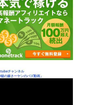
utubeチャンネル
神秘の嫁さーヤンのバズ動画」