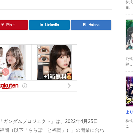
株式
希、証
Pin it
LinkedIn
B!
Hatena
公式
録した
共
有
よ
ガンダムプロジェクト」は、2022年4月25日
株式
こ、以
と福岡（以下「ららぽーと福岡」）」の開業に合わ