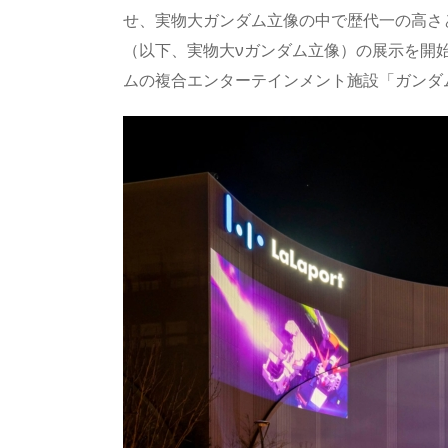
a
o
sk
bl
o
d
せ、実物大ガンダム立像の中で歴代一の高さとな
d
d
y
r
ar
ro
（以下、実物大νガンダム立像）の展示を開
s
o
d
p.
ムの複合エンターテインメント施設「ガンダ
n
io