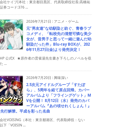
会社ケイブ(本社：東京都目黒区、代表取締役社長:高橋祐
券コード:376 ...
2026年7月21日
:
アニメ・ゲーム
元”男友達”な幼馴染と紡ぐ、青春ラブ
コメディ、「転校先の清楚可憐な美少
女が、昔男子と思って一緒に遊んだ幼
馴染だった件」Blu-ray BOXが、202
6年11月27日(金)より発売決定！
HP 公式X ★原作者の雲雀湯先生書き下ろしのノベルを収
 ...
2026年7月20日
:
興味深い
2.5次元アイドルグループ「すたぽ
ら」、5周年を経て原点回帰。カバー
アルバムより「フライングゲット」M
Vを公開！ 8月12日（水）発売のカバ
ーアルバム『あの頃せれくしょん！』
り先行解禁。平成を彩った名曲
会社VOISING（本社：東京都港区、代表取締役：ない
下「VOISIN ...