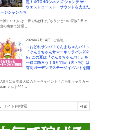
定！＠TOHOシネマズ シャンテ 米・
ウエストコースト・サウンドを支えた
ュージシャンたち
の陰にいたのは、音で結ばれた“もうひとつの家族” 数々
曲の裏側で活躍し ...
2026年7月14日
:
ご当地
～おどれサンバ！ぐんまちゃんバ！～
「ぐんまちゃんサマーキャラバン202
6」この夏は『ぐんまちゃんバ！』を
一緒に踊ろう！ 8月11日（火・祝）は
有明ガーデンでステージイベントを開
！
の9月に日本最大級のキャライベント「ご当地キャラカー
in ぐんま202 ...