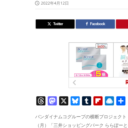
2022年4月12日

Twitter
Facebook
T
M
X
Bl
T
Fl
R
h
a
u
u
ip
ai
re
st
e
m
b
n
バンダイナムコグループの横断プロジェクト「
（月）「三井ショッピングパーク ららぽー