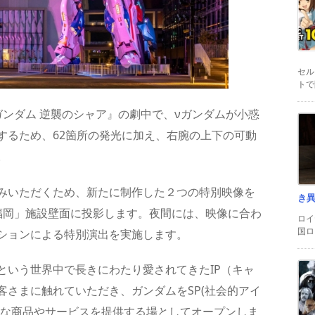
セル
トで
ンダム 逆襲のシャア』の劇中で、νガンダムが小惑
するため、62箇所の発光に加え、右腕の上下の可動
。
みいただくため、新たに制作した２つの特別映像を
き
福岡」施設壁面に投影します。夜間には、映像に合わ
ロイ
国ロ
ションによる特別演出を実施します。
という世界中で長きにわたり愛されてきたIP（キャ
さまに触れていただき、ガンダムをSP(社会的アイ
たな商品やサービスを提供する場としてオープンしま