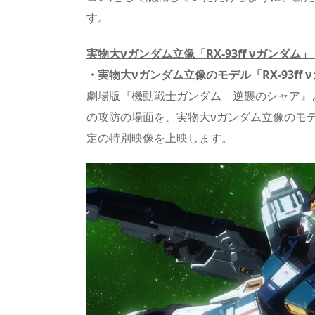
す。
実物大νガンダム立像「
RX-93ff
νガンダム」
・
実物大νガンダム立像
のモデル
「
RX-93ff
劇場版『機動戦士ガンダム 逆襲のシャア』
の攻防の場面を、実物大νガンダム立像のモデル
定の特別映像を上映します。