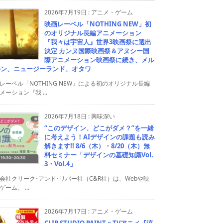
2026年7月19日
:
アニメ・ゲーム
映画レーベル「NOTHING NEW」初
のオリジナル長編アニメーション
『我々は宇宙人』世界3映画祭に選出
決定 カンヌ国際映画祭＆アヌシー国
際アニメーション映画祭に続き、メル
ルン、ニュージーランド、オタワ
レーベル「NOTHING NEW」による初のオリジナル長編
メーション『我 ...
2026年7月18日
:
興味深い
“このデザイン、どこがダメ？”を一緒
に考えよう！AIデザインの課題も読み
解きます!! 8/6（木）・8/20（木）無
料セミナー「デザインの基礎知識Vol.
3・Vol.4」
会社クリーク･アンド･リバー社（C&R社）は、Webや映
ゲーム、 ...
2026年7月17日
:
アニメ・ゲーム
CLIP STUDIO PAINT × TVアニメ『涼