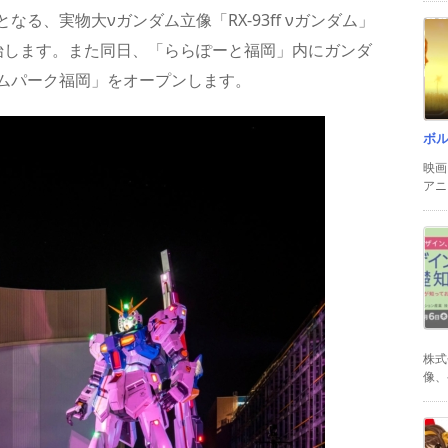
る、実物大νガンダム立像「RX-93ff νガンダム」
始します。また同日、「ららぽーと福岡」内にガンダ
ムパーク福岡」をオープンします。
ボ
映画
アニ
株式
像、