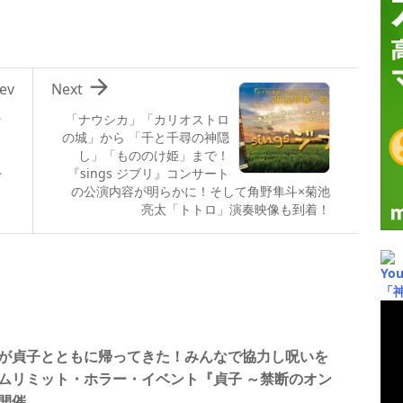

ev
Next
ラ
「ナウシカ」「カリオストロ
の城」から 「千と千尋の神隠
し」「もののけ姫」まで！
レ
『sings ジブリ』コンサート
の公演内容が明らかに！そして角野隼斗×菊池
亮太「トトロ」演奏映像も到着！
Yo
「
が貞子とともに帰ってきた！みんなで協力し呪いを
ムリミット・ホラー・イベント『貞子 ～禁断のオン
開催