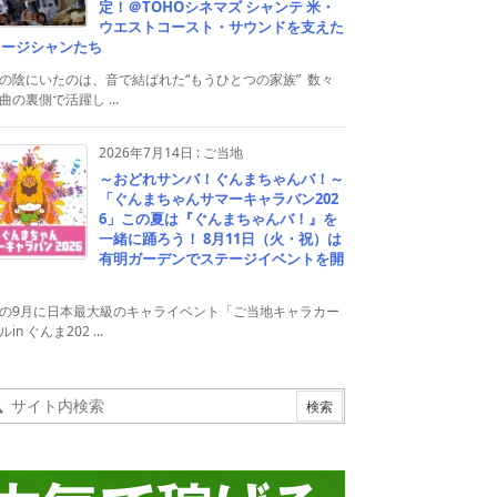
定！＠TOHOシネマズ シャンテ 米・
ウエストコースト・サウンドを支えた
ュージシャンたち
の陰にいたのは、音で結ばれた“もうひとつの家族” 数々
曲の裏側で活躍し ...
2026年7月14日
:
ご当地
～おどれサンバ！ぐんまちゃんバ！～
「ぐんまちゃんサマーキャラバン202
6」この夏は『ぐんまちゃんバ！』を
一緒に踊ろう！ 8月11日（火・祝）は
有明ガーデンでステージイベントを開
！
の9月に日本最大級のキャライベント「ご当地キャラカー
in ぐんま202 ...