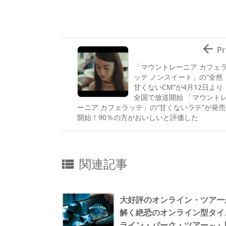

Pr
「マウントレーニア カフェ
ッテ ノンスイート」の“全然
甘くないCM”が4月12日より
全国で放送開始 「マウント
ーニア カフェラッテ」の“甘くないラテ”が発売
開始！90％の方がおいしいと評価した
関連記事

大好評のオンライン・ツアー
解く絶恐のオンライン型タイ
ライン・パーク・ツアー～』