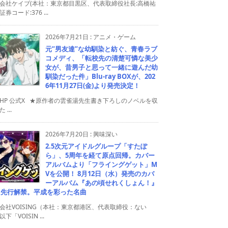
会社ケイブ(本社：東京都目黒区、代表取締役社長:高橋祐
券コード:376 ...
2026年7月21日
:
アニメ・ゲーム
元”男友達”な幼馴染と紡ぐ、青春ラブ
コメディ、「転校先の清楚可憐な美少
女が、昔男子と思って一緒に遊んだ幼
馴染だった件」Blu-ray BOXが、202
6年11月27日(金)より発売決定！
HP 公式X ★原作者の雲雀湯先生書き下ろしのノベルを収
 ...
2026年7月20日
:
興味深い
2.5次元アイドルグループ「すたぽ
ら」、5周年を経て原点回帰。カバー
アルバムより「フライングゲット」M
Vを公開！ 8月12日（水）発売のカバ
ーアルバム『あの頃せれくしょん！』
り先行解禁。平成を彩った名曲
会社VOISING（本社：東京都港区、代表取締役：ない
下「VOISIN ...