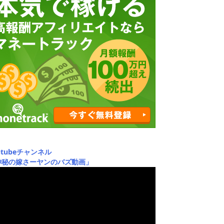
utubeチャンネル
神秘の嫁さーヤンのバズ動画」