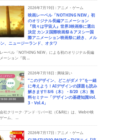
2026年7月19日
:
アニメ・ゲーム
映画レーベル「NOTHING NEW」初
のオリジナル長編アニメーション
『我々は宇宙人』世界3映画祭に選出
決定 カンヌ国際映画祭＆アヌシー国
際アニメーション映画祭に続き、メル
ルン、ニュージーランド、オタワ
レーベル「NOTHING NEW」による初のオリジナル長編
メーション『我 ...
2026年7月18日
:
興味深い
“このデザイン、どこがダメ？”を一緒
に考えよう！AIデザインの課題も読み
解きます!! 8/6（木）・8/20（木）無
料セミナー「デザインの基礎知識Vol.
3・Vol.4」
会社クリーク･アンド･リバー社（C&R社）は、Webや映
ゲーム、 ...
2026年7月17日
:
アニメ・ゲーム
CLIP STUDIO PAINT × TVアニメ『涼