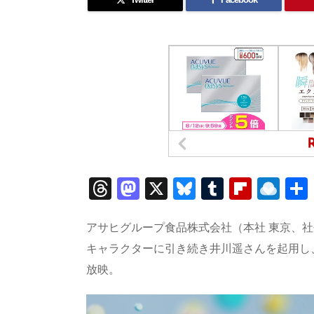
T
M
X
Bl
T
Fl
R
h
a
u
u
ip
ai
re
st
e
m
b
n
アサヒグループ食品株式会社（本社 東京、社
a
o
sk
bl
o
d
キャラクターに引き続き井川遥さんを起用し、
放映。
d
d
y
r
ar
ro
s
o
d
p.