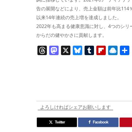
告の展開などにより、売上金額は前年比114
以来14年連続の売上増を達成しました。
2022年も高まる健康意識に対し、4つのシ
からだの健やかさに貢献します。
T
M
X
Bl
T
Fl
R
h
a
u
u
ip
ai
re
st
e
m
b
n
a
o
sk
bl
o
d
d
d
y
r
ar
ro
s
o
d
p.
n
io
よろしければシェアお願いします
Twitter
Facebook