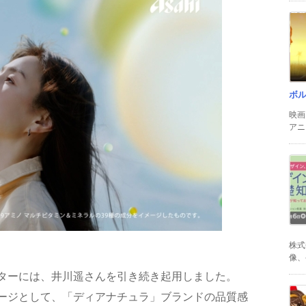
ボ
映画
アニ
株式
像、
ターには、井川遥さんを引き続き起用しました。
ージとして、「ディアナチュラ」ブランドの品質感