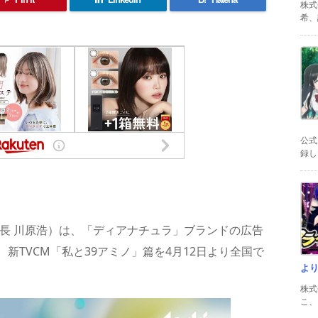
株式
希、証
公式
録した
共
有
長 川原浩）は、「ディアナチュラ」ブランドの広告
新TVCM「私と39アミノ」篇を4月12日より全国で
よ
株式
こ、以