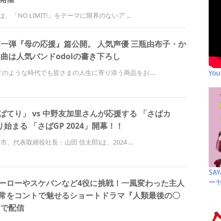
NO LIMIT!」をテーマに限界のないア ...
第一弾『母の応援』篇公開。 人気声優 三瓶由布子・か
曲は人気バンドodolの書き下ろし
Yo
のような時代でも皆さまの人生に寄り添う商品をお ...
てり」 vs 中野友加里さんが応援する 「さばカ
始まる 「さばGP 2024」開幕！！
代表取締役社長：山田 信太郎)は、2024 ...
SA
ー
ーローやスケバンなど4役に挑戦！一風変わった主人
常をコントで魅せるショートドラマ『人類最後の〇
N」で配信