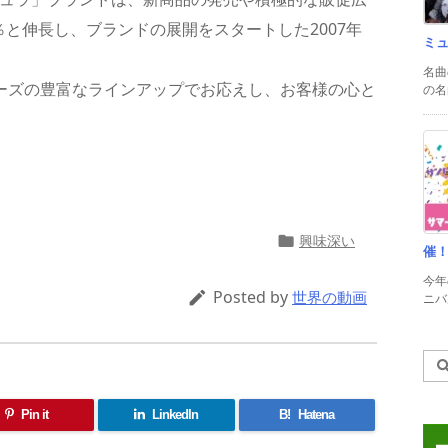
％と伸長し、ブランドの展開をスタートした2007年
ミ
名曲
リーズの豊富なラインアップでお応えし、お客様の心と
の名
共
有
興味深い

催
今年
Posted by

世界の動画
ニバル
Pin it
LinkedIn
B!
Hatena