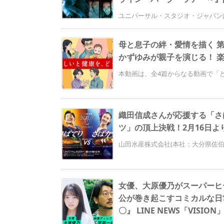
ユニバーサル・スタジオ・ジャパンは、「
母と息子の絆・愛情を描く 
かずゆみが親子を演じる！ 楽
本動画は、全4篇からなる動画で「ど
織田信成さんが応援する「さば
ツ」の頂上決戦！2月16日より
山田水産株式会社(本社：大分県佐伯市、
女優、大原優乃がスーパーヒ
公が巻き起こすコミカルな日
〇』 LINE NEWS「VISIO