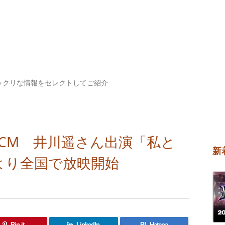
ックリな情報をセレクトしてご紹介
CM 井川遥さん出演「私と
新
日より全国で放映開始
Pin it
LinkedIn
B!
Hatena