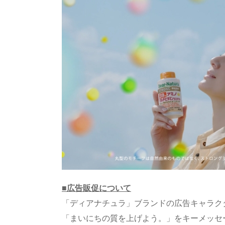
n
io
■広告販促について
「ディアナチュラ」ブランドの広告キャラク
「まいにちの質を上げよう。」をキーメッセ