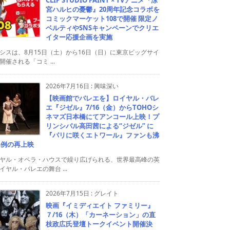
宮ハルヒの憂鬱』20周年記念コラボを
コミックマーケット108で開催 限定ノ
ベルティやSNSキャンペーンでクリエ
イター応援企画を実施
シスは、8月15日（土）から16日（日）に東京ビッグサイ
開催される「コミ ...
2026年7月16日
:
興味深い
【映画館でバレエを】ロイヤル・バレ
エ『ジゼル』7/16（金）からTOHOシ
ネマズ日本橋にてアンコール上映！プ
リンシパル高田茜による“ジゼル” に
『パリに咲くエトワール』ファンも沸
異例の再上映
ヤル・オペラ・ハウスで繰り広げられる、世界最高峰の英
イヤル・バレエの舞台 ...
2026年7月15日
:
グレイト
映画『イミディエイト ファミリー』
７/16（木）「カーネーション」の直
枝政広氏登壇トークイベント開催決