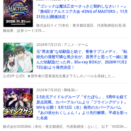
『ゴシックは魔法乙女〜さっさと契約しなさい！～』
「第4回リアルスコア大会 -KING of MASTERS-」11月
21日(土)開催決定！
株式会社ケイブ(本社：東京都目黒区、代表取締役社長:高
橋祐希、証券コード:376 ...
2026年7月21日
:
アニメ・ゲーム
元”男友達”な幼馴染と紡ぐ、青春ラブコメディ、「転
校先の清楚可憐な美少女が、昔男子と思って一緒に遊
んだ幼馴染だった件」Blu-ray BOXが、2026年11月2
7日(金)より発売決定！
公式HP 公式X ★原作者の雲雀湯先生書き下ろしのノベルを収録した ...
2026年7月20日
:
興味深い
2.5次元アイドルグループ「すたぽら」、5周年を経て
原点回帰。カバーアルバムより「フライングゲット」
MVを公開！ 8月12日（水）発売のカバーアルバム
『あの頃せれくしょん！』より先行解禁。平成を彩っ
た名曲
株式会社VOISING（本社：東京都港区、代表取締役：ないこ、以下「VOISIN ...