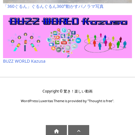
「360ぐるん」ぐるんぐるん360°動かすパノラマ写真
BUZZ WORLD Kazusa
Copyright ©
驚き！楽しい動画
WordPress Luxeritas Theme is provided by "
Thought is free
".

