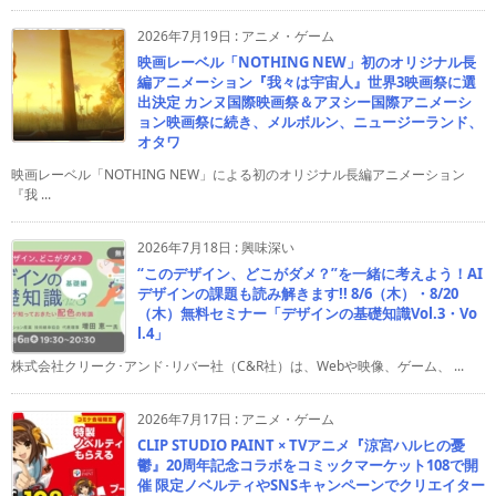
2026年7月19日
:
アニメ・ゲーム
映画レーベル「NOTHING NEW」初のオリジナル長
編アニメーション『我々は宇宙人』世界3映画祭に選
出決定 カンヌ国際映画祭＆アヌシー国際アニメーシ
ョン映画祭に続き、メルボルン、ニュージーランド、
オタワ
映画レーベル「NOTHING NEW」による初のオリジナル長編アニメーション
『我 ...
2026年7月18日
:
興味深い
“このデザイン、どこがダメ？”を一緒に考えよう！AI
デザインの課題も読み解きます!! 8/6（木）・8/20
（木）無料セミナー「デザインの基礎知識Vol.3・Vo
l.4」
株式会社クリーク･アンド･リバー社（C&R社）は、Webや映像、ゲーム、 ...
2026年7月17日
:
アニメ・ゲーム
CLIP STUDIO PAINT × TVアニメ『涼宮ハルヒの憂
鬱』20周年記念コラボをコミックマーケット108で開
催 限定ノベルティやSNSキャンペーンでクリエイター