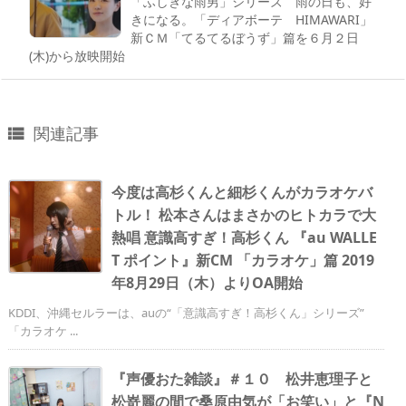
「ふしぎな雨男」シリーズ 雨の日も、好
きになる。「ディアボーテ HIMAWARI」
新ＣＭ「てるてるぼうず」篇を６月２日
(木)から放映開始
関連記事

今度は高杉くんと細杉くんがカラオケバ
トル！ 松本さんはまさかのヒトカラで大
熱唱 意識高すぎ！高杉くん 『au WALLE
T ポイント』新CM 「カラオケ」篇 2019
年8月29日（木）よりOA開始
KDDI、沖縄セルラーは、auの“「意識高すぎ！高杉くん」シリーズ”
「カラオケ ...
『声優おた雑談』＃１０ 松井恵理子と
松嵜麗の間で桑原由気が「お笑い」と『N