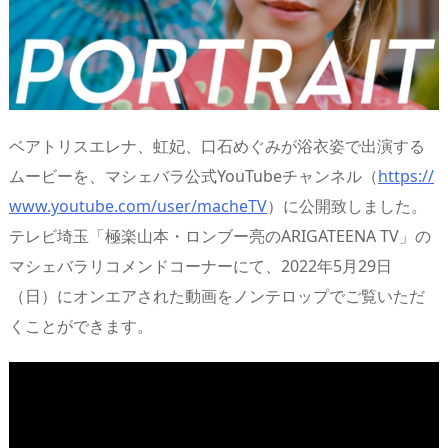
n
io
ベアトリスエレナ、虹妃、口石めぐみが浴衣姿で出演する
ムービーを、マシェバラ公式YouTubeチャンネル（
https://
www.youtube.com/user/macheTV
）に公開致しました。
テレビ埼玉「極楽山本・ロンブー亮のARIGATEENA TV」の
マシェバラリコメンドコーナーにて、2022年5月29日
（日）にオンエアされた動画をノンテロップでご覧いただ
くことができます。