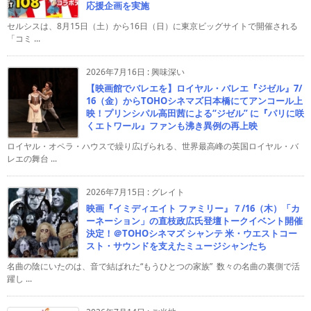
応援企画を実施
セルシスは、8月15日（土）から16日（日）に東京ビッグサイトで開催される
「コミ ...
2026年7月16日
:
興味深い
【映画館でバレエを】ロイヤル・バレエ『ジゼル』7/
16（金）からTOHOシネマズ日本橋にてアンコール上
映！プリンシパル高田茜による“ジゼル” に『パリに咲
くエトワール』ファンも沸き異例の再上映
ロイヤル・オペラ・ハウスで繰り広げられる、世界最高峰の英国ロイヤル・バ
レエの舞台 ...
2026年7月15日
:
グレイト
映画『イミディエイト ファミリー』７/16（木）「カ
ーネーション」の直枝政広氏登壇トークイベント開催
決定！＠TOHOシネマズ シャンテ 米・ウエストコー
スト・サウンドを支えたミュージシャンたち
名曲の陰にいたのは、音で結ばれた“もうひとつの家族” 数々の名曲の裏側で活
躍し ...