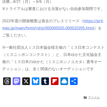
決勝…4/21（月）～6/6（月）
※トライアルは審査における当落がない自由参加期間です。
2022年度の開催概要は過去のプレスリリース（
https://prti
mes.jp/main/html/rd/p/000000505.000020395.html
）を
ご覧ください。
※一般社団法人ミス日本協会様主催の「ミス日本コンテスト
（ミスニッポンコンテスト）」と、日本ゆかた文化協会主
催の「ミス日本のゆかた（ミスニホンノユカタ）選考オー
ディション」は、全く関係のないオーディションです
T
M
X
Bl
T
Fl
R
共
h
a
u
u
ip
ai
有
re
st
e
m
b
n
アイドル

a
o
sk
bl
o
d