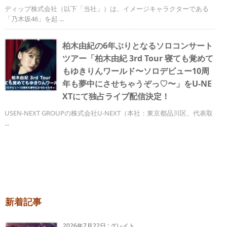
ディップ株式会社（以下「当社」）は、イメージキャラクターである
「乃木坂46」を起 ...
柏木由紀の6年ぶりとなるソロコンサート
ツアー「柏木由紀 3rd Tour 寝ても覚めて
もゆきりんワールド〜ソロデビュー10周
年も夢中にさせちゃうぞっ♡〜」をU-NE
XTにて独占ライブ配信決定！
USEN-NEXT GROUPの株式会社U-NEXT（本社：東京都品川区、代表取
...
新着記事
2026年7月22日
:
グレイト