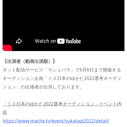
【出演者（動画出演順）】
ネット配信サービス「マシェバラ」で6月6日まで開催する
オーディション企画「ミス日本のゆかた2022選考オーディ
ション」の出場者が出演しております。
「ミス日本のゆかた2022選考オーディション」イベント内
容
https://www.mache.tv/event/yukatajp2022/detail/