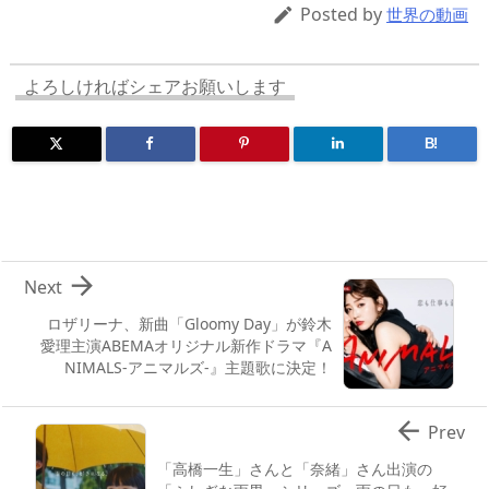
d
d
y
r
ar
ro
Posted by

世界の動画
s
o
d
p.
n
io
よろしければシェアお願いします
B!

Next
ロザリーナ、新曲「Gloomy Day」が鈴木
愛理主演ABEMAオリジナル新作ドラマ『A
NIMALS‐アニマルズ‐』主題歌に決定！

Prev
「高橋一生」さんと「奈緒」さん出演の