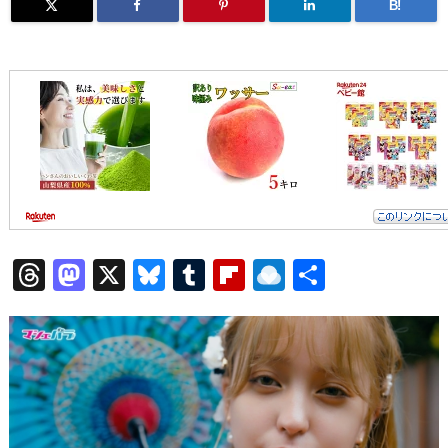
B!
T
M
X
Bl
T
Fl
R
共
h
a
u
u
ip
ai
有
re
st
e
m
b
n
a
o
sk
bl
o
d
d
d
y
r
ar
ro
s
o
d
p.