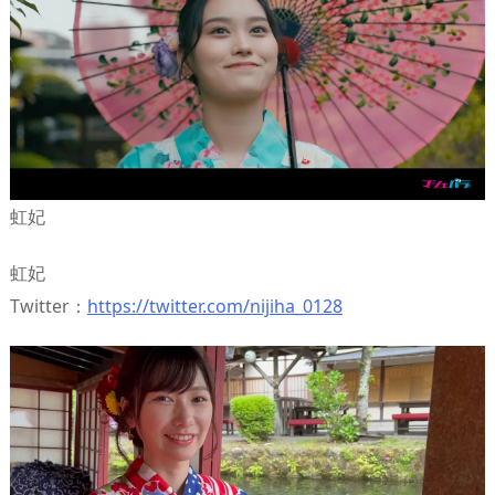
虹妃
虹妃
Twitter：
https://twitter.com/nijiha_0128