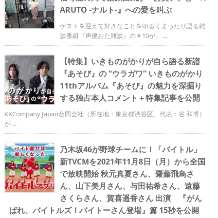
ARUTO -ナルト-』への愛を叫ぶ
ゲストを迎えて好きなことをゆるくまったり語る雑
談番組『声優おた雑談』の＃10が、 ...
【特集】いきものがかりが自ら語る新譜
『あそび』の “ウラガワ” いきものがかり
11thアルバム『あそび』の魅力を深掘り
する独占本人コメント＋特集記事を公開
KKCompany Japan合同会社（所在地：東京都渋谷区、代表：谷 和博）
が ...
乃木坂46が野球チームに！「バイトル」
新TVCMを2021年11月8日（月）から全国
で放映開始 秋元真夏さん、齋藤飛鳥さ
ん、山下美月さん、与田祐希さん、遠藤
さくらさん、賀喜遥香さん 出演 『がん
ばれ、バイトルズ！バイトーさん登場』篇 15秒を公開