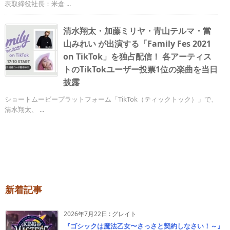
表取締役社長：米倉 ...
清水翔太・加藤ミリヤ・青山テルマ・當
山みれい が出演する「Family Fes 2021
on TikTok」を独占配信！ 各アーティス
トのTikTokユーザー投票1位の楽曲を当日
披露
ショートムービープラットフォーム「TikTok（ティックトック）」で、
清水翔太、 ...
新着記事
2026年7月22日
:
グレイト
『ゴシックは魔法乙女〜さっさと契約しなさい！～』