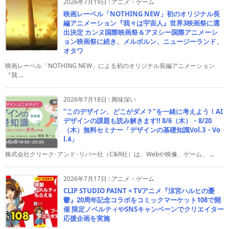
2026年7月19日
:
アニメ・ゲーム
映画レーベル「NOTHING NEW」初のオリジナル長
編アニメーション『我々は宇宙人』世界3映画祭に選
出決定 カンヌ国際映画祭＆アヌシー国際アニメーシ
ョン映画祭に続き、メルボルン、ニュージーランド、
オタワ
映画レーベル「NOTHING NEW」による初のオリジナル長編アニメーション
『我 ...
2026年7月18日
:
興味深い
“このデザイン、どこがダメ？”を一緒に考えよう！AI
デザインの課題も読み解きます!! 8/6（木）・8/20
（木）無料セミナー「デザインの基礎知識Vol.3・Vo
l.4」
株式会社クリーク･アンド･リバー社（C&R社）は、Webや映像、ゲーム、 ...
2026年7月17日
:
アニメ・ゲーム
CLIP STUDIO PAINT × TVアニメ『涼宮ハルヒの憂
鬱』20周年記念コラボをコミックマーケット108で開
催 限定ノベルティやSNSキャンペーンでクリエイター
応援企画を実施