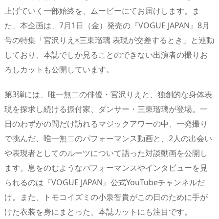
上げていく一部始終を、ムービーにてお届けします。ま
た、本企画は、7月1日（金）発売の『VOGUE JAPAN』8月
号の特集「宮沢りえ×三東瑠璃 表現が交差するとき」と連動
しており、本誌でしか見ることのできない出演者の撮りお
ろしカットも公開しています。
第3弾には、唯一無二の俳優・宮沢りえと、独創的な身体表
現を探求し続ける振付家、ダンサー・三東瑠璃が登場。一
日のわずかの間だけ訪れるマジックアワーの中、一発撮り
で挑んだ、唯一無二のパフォーマンス動画と、2人の出会い
や表現者としてのルーツについて語った対談動画を公開し
ます。息をのむようなパフォーマンスやインタビューを見
られるのは『VOGUE JAPAN』公式YouTubeチャンネルだ
け。また、トモコイズミの小泉智貴がこの日のために手が
けた衣装を身にまとった、本誌カットにも注目です。