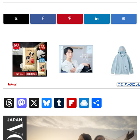
B!
T
M
X
Bl
T
Fl
R
共
h
a
u
u
ip
ai
有
re
st
e
m
b
n
a
o
sk
bl
o
d