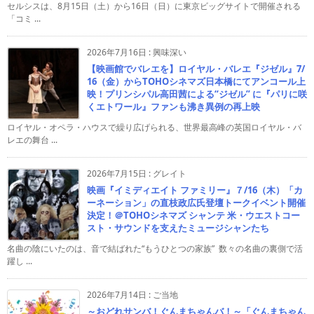
セルシスは、8月15日（土）から16日（日）に東京ビッグサイトで開催される
「コミ ...
2026年7月16日
:
興味深い
【映画館でバレエを】ロイヤル・バレエ『ジゼル』7/
16（金）からTOHOシネマズ日本橋にてアンコール上
映！プリンシパル高田茜による“ジゼル” に『パリに咲
くエトワール』ファンも沸き異例の再上映
ロイヤル・オペラ・ハウスで繰り広げられる、世界最高峰の英国ロイヤル・バ
レエの舞台 ...
2026年7月15日
:
グレイト
映画『イミディエイト ファミリー』７/16（木）「カ
ーネーション」の直枝政広氏登壇トークイベント開催
決定！＠TOHOシネマズ シャンテ 米・ウエストコー
スト・サウンドを支えたミュージシャンたち
名曲の陰にいたのは、音で結ばれた“もうひとつの家族” 数々の名曲の裏側で活
躍し ...
2026年7月14日
:
ご当地
～おどれサンバ！ぐんまちゃんバ！～「ぐんまちゃん