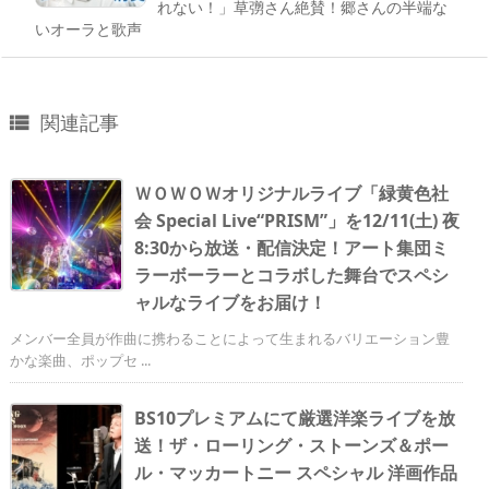
れない！」草彅さん絶賛！郷さんの半端な
いオーラと歌声
関連記事

ＷＯＷＯＷオリジナルライブ「緑黄色社
会 Special Live“PRISM”」を12/11(土) 夜
8:30から放送・配信決定！アート集団ミ
ラーボーラーとコラボした舞台でスペシ
ャルなライブをお届け！
メンバー全員が作曲に携わることによって生まれるバリエーション豊
かな楽曲、ポップセ ...
BS10プレミアムにて厳選洋楽ライブを放
送！ザ・ローリング・ストーンズ＆ポー
ル・マッカートニー スペシャル 洋画作品