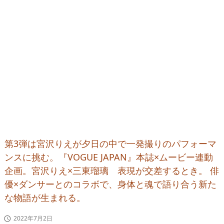
第3弾は宮沢りえが夕日の中で一発撮りのパフォーマ
ンスに挑む。『VOGUE JAPAN』本誌×ムービー連動
企画。宮沢りえ×三東瑠璃 表現が交差するとき。 俳
優×ダンサーとのコラボで、身体と魂で語り合う新た
な物語が生まれる。
2022年7月2日
