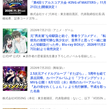
「第4回リアルスコア大会 -KING of MASTERS-」11月
21日(土)開催決定！
株式会社ケイブ(本社：東京都目黒区、代表取締役社長:高
橋祐希、証券コード:376 ...
2026年7月21日
:
アニメ・ゲーム
元”男友達”な幼馴染と紡ぐ、青春ラブコメディ、「転
校先の清楚可憐な美少女が、昔男子と思って一緒に遊
んだ幼馴染だった件」Blu-ray BOXが、2026年11月2
7日(金)より発売決定！
公式HP 公式X ★原作者の雲雀湯先生書き下ろしのノベルを収録した ...
2026年7月20日
:
興味深い
2.5次元アイドルグループ「すたぽら」、5周年を経て
原点回帰。カバーアルバムより「フライングゲット」
MVを公開！ 8月12日（水）発売のカバーアルバム
『あの頃せれくしょん！』より先行解禁。平成を彩っ
た名曲
株式会社VOISING（本社：東京都港区、代表取締役：ないこ、以下「VOISIN ...