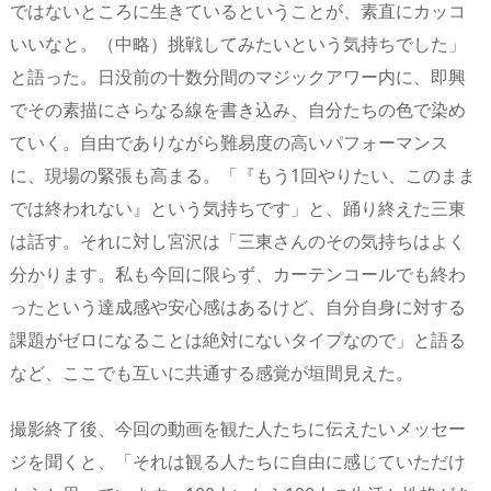
ではないところに生きているということが、素直にカッコ
いいなと。（中略）挑戦してみたいという気持ちでした」
と語った。日没前の十数分間のマジックアワー内に、即興
でその素描にさらなる線を書き込み、自分たちの色で染め
ていく。自由でありながら難易度の高いパフォーマンス
に、現場の緊張も高まる。「『もう1回やりたい、このまま
では終われない』という気持ちです」と、踊り終えた三東
は話す。それに対し宮沢は「三東さんのその気持ちはよく
分かります。私も今回に限らず、カーテンコールでも終わ
ったという達成感や安心感はあるけど、自分自身に対する
課題がゼロになることは絶対にないタイプなので」と語る
など、ここでも互いに共通する感覚が垣間見えた。
撮影終了後、今回の動画を観た人たちに伝えたいメッセー
ジを聞くと、「それは観る人たちに自由に感じていただけ