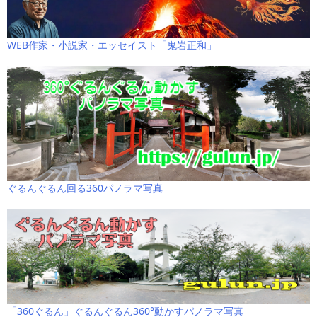
WEB作家・小説家・エッセイスト「鬼岩正和」
ぐるんぐるん回る360パノラマ写真
「360ぐるん」ぐるんぐるん360°動かすパノラマ写真