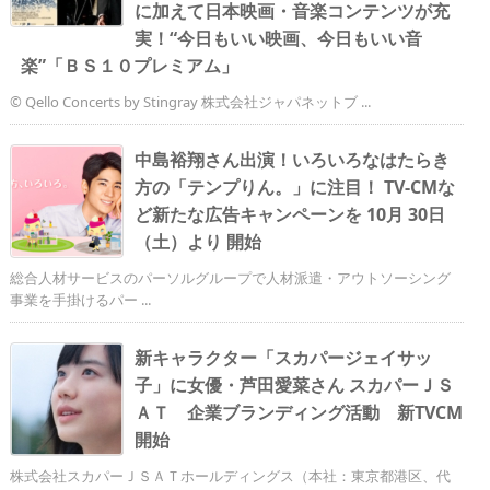
に加えて日本映画・音楽コンテンツが充
実！“今日もいい映画、今日もいい音
楽”「ＢＳ１０プレミアム」
© Qello Concerts by Stingray 株式会社ジャパネットブ ...
中島裕翔さん出演！いろいろなはたらき
方の「テンプりん。」に注目！ TV-CMな
ど新たな広告キャンペーンを 10月 30日
（土）より 開始
総合人材サービスのパーソルグループで人材派遣・アウトソーシング
事業を手掛けるパー ...
新キャラクター「スカパージェイサッ
子」に女優・芦田愛菜さん スカパーＪＳ
ＡＴ 企業ブランディング活動 新TVCM
開始
株式会社スカパーＪＳＡＴホールディングス（本社：東京都港区、代