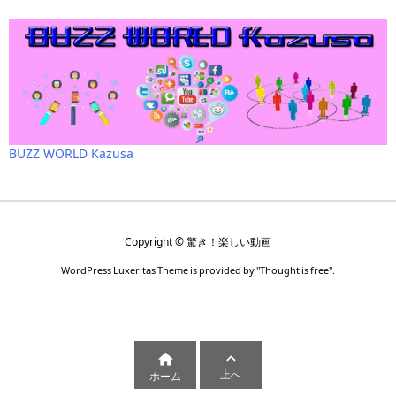
BUZZ WORLD Kazusa
Copyright ©
驚き！楽しい動画
WordPress Luxeritas Theme is provided by "
Thought is free
".


上へ
ホーム