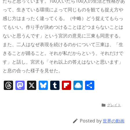
たらと思っています。100人いたら100人の生活と性格があ
って、生きている環境によって同じものを観ても捉え方や
感じ方はまったく違ってくる。（中略）どう捉えてもらっ
てもいい。作り手が決めつけることほどつまらないことは
ないと思うんです」という宮沢の意見に三東も同意する。
また、二人はなぜ表現を続けるのかについて三東は、「生
きることが踊ること。それが私だからという、それだけで
す」と話し、宮沢も「それ以上の答えはないと思います」
と息の合った様子を見せた。
T
M
X
Bl
T
Fl
R
共
h
a
u
u
ip
ai
有
re
st
e
m
b
n
グレイト

a
o
sk
bl
o
d
d
d
y
r
ar
ro
Posted by

世界の動画