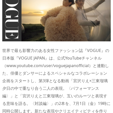
d
d
y
r
ar
ro
s
o
d
p.
n
io
世界で最も影響力のある女性ファッション誌『VOGUE』の
日本版『VOGUE JAPAN』は、公式YouTubeチャンネル
（www.youtube.com/user/voguejapanofficial）と連動し
た、俳優とダンサーによるスペシャルなコラボレーション
企画をスタートし、第3弾となる動画「宮沢りえ×三東瑠璃
夕日の中で重なり合う二人の表現。〈パフォーマンス
編〉」と「宮沢りえと三東瑠璃が、互いのルーツと表現す
る意味を語る。〈対談編〉」の2本を、7月1日（金）19時に
同時公開します。新たな表現やクリエイティビティを作り