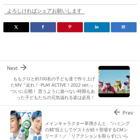
s
o
d
p.
n
io
よろしければシェアお願いします
B!

Next
ももクロと約100名の子ども達で作り上げ
たMV『走れ！-PLAY ACTIVE！2022 ver.-』
ついに公開！ 思うように遊べない時期もあ
った子どもたちの元気溢れる姿は必見！

Prev
メインキャラクター草彅さんと、“ハミング
の精”役としてゲストが続々登場するCMシ
リーズ！／「リアクションを取らずにいら