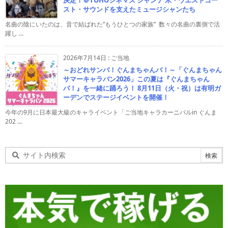
決定！＠TOHOシネマズ シャンテ 米・ウエストコー
スト・サウンドを支えたミュージシャンたち
名曲の陰にいたのは、音で結ばれた“もうひとつの家族” 数々の名曲の裏側で活
躍し ...
2026年7月14日
:
ご当地
～おどれサンバ！ぐんまちゃんバ！～「ぐんまちゃん
サマーキャラバン2026」この夏は『ぐんまちゃん
バ！』を一緒に踊ろう！ 8月11日（火・祝）は有明ガ
ーデンでステージイベントを開催！
今年の9月に日本最大級のキャライベント「ご当地キャラカーニバルin ぐんま
202 ...