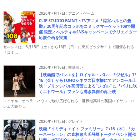
2026年7月17日
:
アニメ・ゲーム
CLIP STUDIO PAINT × TVアニメ『涼宮ハルヒの憂
鬱』20周年記念コラボをコミックマーケット108で開
催 限定ノベルティやSNSキャンペーンでクリエイター
応援企画を実施
セルシスは、8月15日（土）から16日（日）に東京ビッグサイトで開催される
「コミ ...
2026年7月16日
:
興味深い
【映画館でバレエを】ロイヤル・バレエ『ジゼル』7/
16（金）からTOHOシネマズ日本橋にてアンコール上
映！プリンシパル高田茜による“ジゼル” に『パリに咲
くエトワール』ファンも沸き異例の再上映
ロイヤル・オペラ・ハウスで繰り広げられる、世界最高峰の英国ロイヤル・バ
レエの舞台 ...
2026年7月15日
:
グレイト
映画『イミディエイト ファミリー』７/16（木）「カ
ーネーション」の直枝政広氏登壇トークイベント開催