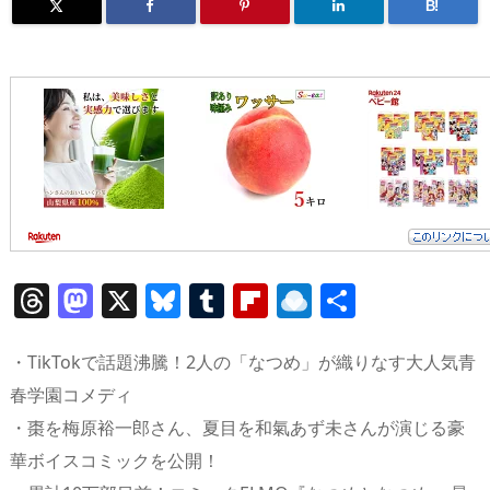
B!
T
M
X
Bl
T
Fl
R
共
h
a
u
u
ip
ai
有
re
st
e
m
b
n
・TikTokで話題沸騰！2人の「なつめ」が織りなす大人気青
a
o
sk
bl
o
d
春学園コメディ
・棗を梅原裕一郎さん、夏目を和氣あず未さんが演じる豪
d
d
y
r
ar
ro
華ボイスコミックを公開！
s
o
d
p.