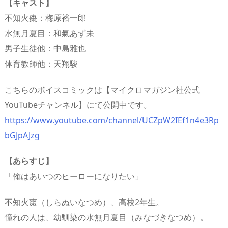
【キャスト】
不知火棗：梅原裕一郎
水無月夏目：和氣あず未
男子生徒他：中島雅也
体育教師他：天翔駿
こちらのボイスコミックは【マイクロマガジン社公式
YouTubeチャンネル】にて公開中です。
https://www.youtube.com/channel/UCZpW2IEf1n4e3Rp
bGJpAJzg
【あらすじ】
「俺はあいつのヒーローになりたい」
不知火棗（しらぬいなつめ）、高校2年生。
憧れの人は、幼馴染の水無月夏目（みなづきなつめ）。