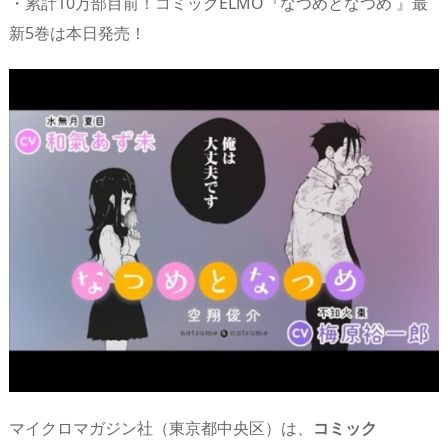
・累計10万部目前！コミックELMO『なつめとなつめ 』最
n
io
新5巻は本日発売！
マイクロマガジン社（東京都中央区）は、
コミック