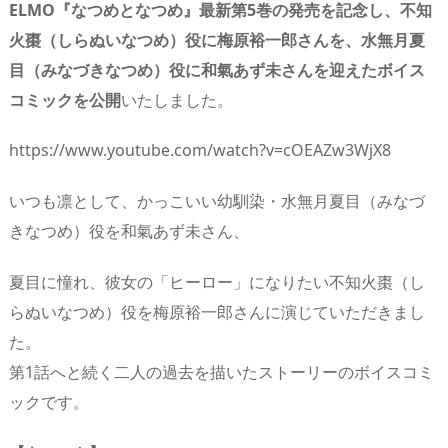
ELMO『なつめとなつめ』最新第5巻の発売を記念し、不知
火棗（しらぬいなつめ）役に梅原裕一郎さんを、水無月夏
目（みなづきなつめ）役に和氣あず未さんを迎えたボイス
コミックを公開
いたしました。
https://www.youtube.com/watch?v=cOEAZw3WjX8
いつも凛として、かっこいい幼馴染・水無月夏目（みなづ
きなつめ）役を和氣あず未さん、
夏目に憧れ、彼女の「ヒーロー」になりたい不知火棗（し
らぬいなつめ）役を梅原裕一郎さんに演じていただきまし
た。
第1話へと続く二人の過去を描いたストーリーのボイスコミ
ックです。