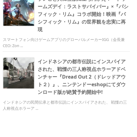
ームズデイ：ラストサバイバー』×『パシ
フィック・リム』コラボ開始！映画『パ
シフィック・リム』の世界観を忠実に再
現
スマートフォン向けゲームアプリのグローバルメーカーIGG（会長兼
CEO: Zon ...
インドネシアの都市伝説にインスパイア
された、戦慄の三人称視点ホラーアドベ
ンチャー『Dread Out 2（ドレッドアウ
ト２）』、ニンテンドーeshopにてダウ
ンロード版が絶賛予約開始中!
インドネシアの民間伝承と都市伝説にインスパイアされた、 戦慄の三
人称視点ホラーア ...