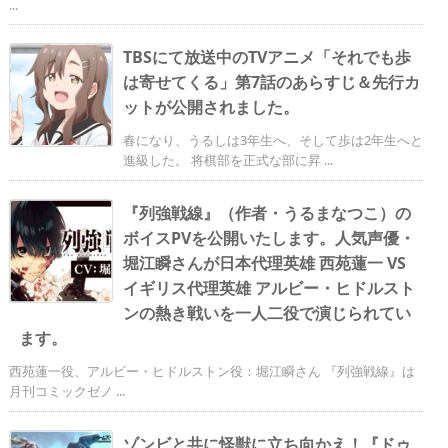
...
TBSにて放送中のTVアニメ「それでも歩
は寄せてくる」第7話のあらすじ＆先行カ
ットが公開されました。
春になり、うるしは3年生へ、そして歩は2年生へと
進級した。 将棋部を正式な部に昇 ...
『列強戦線』（作者・うるまなつこ）の
ボイスPVを公開いたします。人気声優・
堀江瞬さんが日本代理英雄 西苑蓮一 VS
イギリス代理英雄 アルビー・ヒドルスト
ンの熱き戦いを一人二役で演じられてい
ます。
西苑蓮一役、アルビー・ヒドルストン役：堀江瞬さん 『列強戦線』は
月刊コミックゼノ ...
ゾンビと共に怪獣に立ち向かえ！『ドゥ