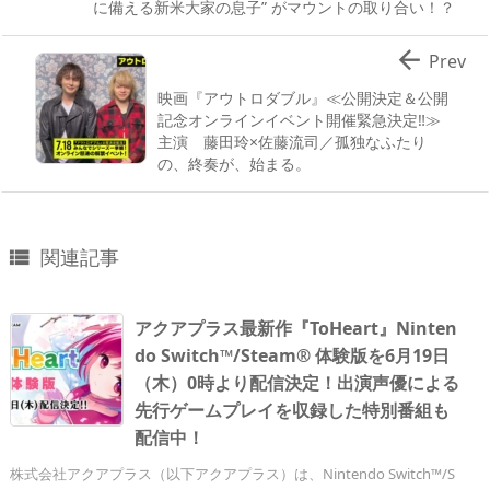
に備える新米大家の息子” がマウントの取り合い！？

Prev
映画『アウトロダブル』≪公開決定＆公開
記念オンラインイベント開催緊急決定‼≫
主演 藤田玲×佐藤流司／孤独なふたり
の、終奏が、始まる。
関連記事

アクアプラス最新作『ToHeart』Ninten
do Switch™/Steam® 体験版を6月19日
（木）0時より配信決定！出演声優による
先行ゲームプレイを収録した特別番組も
配信中！
株式会社アクアプラス（以下アクアプラス）は、Nintendo Switch™/S