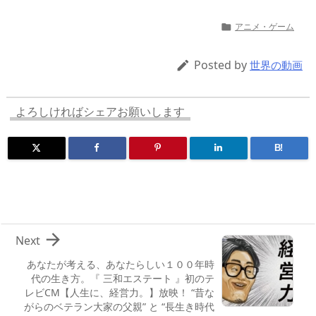
h
a
u
u
ip
ai
有
re
st
e
m
b
n
アニメ・ゲーム

a
o
sk
bl
o
d
d
d
y
r
ar
ro
Posted by

世界の動画
s
o
d
p.
n
io
よろしければシェアお願いします
B!

Next
あなたが考える、あなたらしい１００年時
代の生き方。『 三和エステート 』初のテ
レビCM【人生に、経営力。】放映！ “昔な
がらのベテラン大家の父親” と “長生き時代