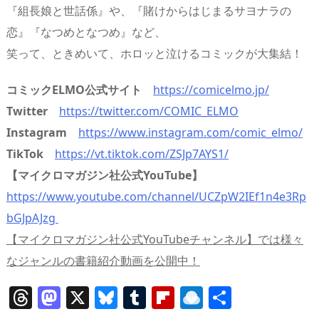
『組長娘と世話係』や、『賭けからはじまるサヨナラの
恋』『なつめとなつめ』など、
笑って、ときめいて、ホロッと泣けるコミックが大集結！
コミックELMO公式サイト
https://comicelmo.jp/
Twitter
https://twitter.com/COMIC_ELMO
Instagram
https://www.instagram.com/comic_elmo/
TikTok
https://vt.tiktok.com/ZSJp7AYS1/
【マイクロマガジン社公式YouTube】
https://www.youtube.com/channel/UCZpW2IEf1n4e3Rp
bGJpAJzg
【マイクロマガジン社公式YouTubeチャンネル】では様々
なジャンルの書籍紹介動画を公開中！
T
M
X
Bl
T
Fl
R
共