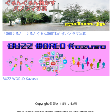
「360ぐるん」ぐるんぐるん360°動かすパノラマ写真
BUZZ WORLD Kazusa
Copyright ©
驚き！楽しい動画
WordPress Luxeritas Theme is provided by "
Thought is free
".