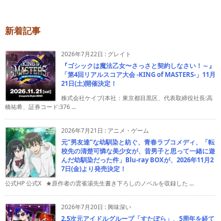
新着記事
2026年7月22日
:
グレイト
『ゴシックは魔法乙女〜さっさと契約しなさい！～』
「第4回リアルスコア大会 -KING of MASTERS-」11月
21日(土)開催決定！
株式会社ケイブ(本社：東京都目黒区、代表取締役社長:高
橋祐希、証券コード:376 ...
2026年7月21日
:
アニメ・ゲーム
元”男友達”な幼馴染と紡ぐ、青春ラブコメディ、「転
校先の清楚可憐な美少女が、昔男子と思って一緒に遊
んだ幼馴染だった件」Blu-ray BOXが、2026年11月2
7日(金)より発売決定！
公式HP 公式X ★原作者の雲雀湯先生書き下ろしのノベルを収録した ...
2026年7月20日
:
興味深い
2.5次元アイドルグループ「すたぽら」、5周年を経て