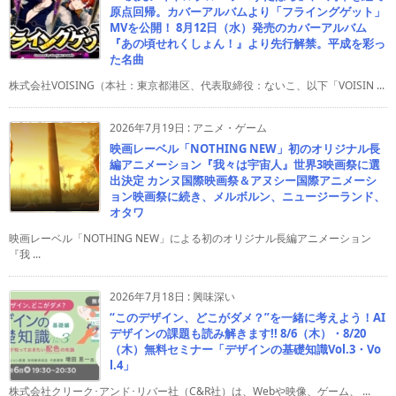
原点回帰。カバーアルバムより「フライングゲット」
MVを公開！ 8月12日（水）発売のカバーアルバム
『あの頃せれくしょん！』より先行解禁。平成を彩っ
た名曲
株式会社VOISING（本社：東京都港区、代表取締役：ないこ、以下「VOISIN ...
2026年7月19日
:
アニメ・ゲーム
映画レーベル「NOTHING NEW」初のオリジナル長
編アニメーション『我々は宇宙人』世界3映画祭に選
出決定 カンヌ国際映画祭＆アヌシー国際アニメーシ
ョン映画祭に続き、メルボルン、ニュージーランド、
オタワ
映画レーベル「NOTHING NEW」による初のオリジナル長編アニメーション
『我 ...
2026年7月18日
:
興味深い
“このデザイン、どこがダメ？”を一緒に考えよう！AI
デザインの課題も読み解きます!! 8/6（木）・8/20
（木）無料セミナー「デザインの基礎知識Vol.3・Vo
l.4」
株式会社クリーク･アンド･リバー社（C&R社）は、Webや映像、ゲーム、 ...