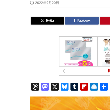
2022年9月20日

Twitter
Facebook
T
M
X
Bl
T
Fl
R
h
a
u
u
ip
ai
re
st
e
m
b
n