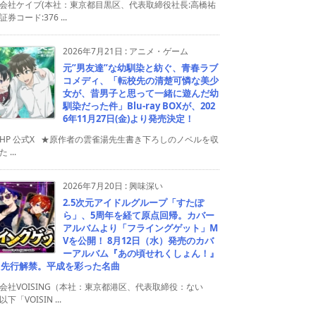
会社ケイブ(本社：東京都目黒区、代表取締役社長:高橋祐
券コード:376 ...
2026年7月21日
:
アニメ・ゲーム
元”男友達”な幼馴染と紡ぐ、青春ラブ
コメディ、「転校先の清楚可憐な美少
女が、昔男子と思って一緒に遊んだ幼
馴染だった件」Blu-ray BOXが、202
6年11月27日(金)より発売決定！
HP 公式X ★原作者の雲雀湯先生書き下ろしのノベルを収
 ...
2026年7月20日
:
興味深い
2.5次元アイドルグループ「すたぽ
ら」、5周年を経て原点回帰。カバー
アルバムより「フライングゲット」M
Vを公開！ 8月12日（水）発売のカバ
ーアルバム『あの頃せれくしょん！』
り先行解禁。平成を彩った名曲
会社VOISING（本社：東京都港区、代表取締役：ない
下「VOISIN ...