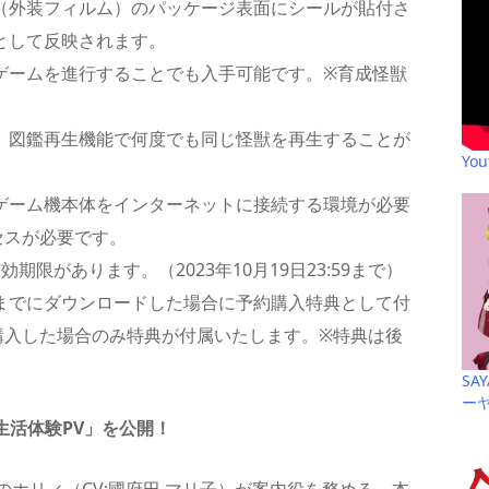
（外装フィルム）のパッケージ表面にシールが貼付さ
として反映されます。
ゲームを進行することでも入手可能です。※育成怪獣
。
。図鑑再生機能で何度でも同じ怪獣を再生することが
Yo
ゲーム機本体をインターネットに接続する環境が必要
セスが必要です。
限があります。（2023年10月19日23:59まで）
:59までにダウンロードした場合に予約購入特典として付
購入した場合のみ特典が付属いたします。※特典は後
SA
ー
生活体験PV」を公開！
ホリィ（CV:國府田 マリ子）が案内役を務める、本