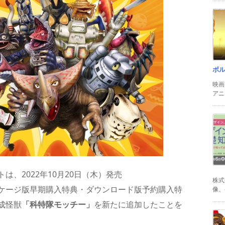
ボ
映画
アニ
、2022年10月20日（木）発売
株式
ケージ版早期購入特典・ダウンロード版予約購入特
像、
成怪獣
「科特隊モッチー」
を新たに追加したことを