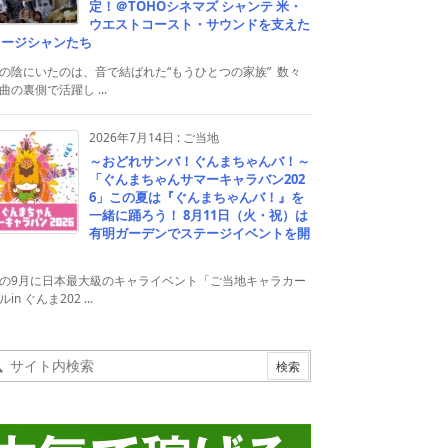
定！＠TOHOシネマズ シャンテ 米・
ウエストコースト・サウンドを支えた
ュージシャンたち
の陰にいたのは、音で結ばれた“もうひとつの家族” 数々
曲の裏側で活躍し ...
2026年7月14日
:
ご当地
～おどれサンバ！ぐんまちゃんバ！～
「ぐんまちゃんサマーキャラバン202
6」この夏は『ぐんまちゃんバ！』を
一緒に踊ろう！ 8月11日（火・祝）は
有明ガーデンでステージイベントを開
！
の9月に日本最大級のキャライベント「ご当地キャラカー
in ぐんま202 ...