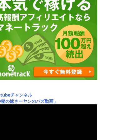
utubeチャンネル
神秘の嫁さーヤンのバズ動画」