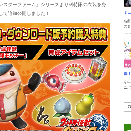
ンスターファーム』シリーズより科特隊の衣装を身
ミ
して追加公開しました！
名曲
の名
催
今年
ニバル