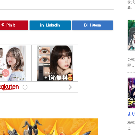
株式
希、証
Pin it
LinkedIn
B!
Hatena
公式
録した
共
有
よ
株式
こ、以