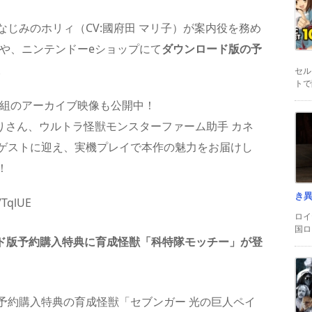
じみのホリィ（CV:國府田 マリ子）が案内役を務め
や、ニンテンドーeショップにて
ダウンロード版の予
。
セル
トで
番組のアーカイブ映像も公開中！
りさん、ウルトラ怪獣モンスターファーム助手 カネ
ゲストに迎え、実機プレイで本作の魅力をお届けし
！
き
VTqlUE
ロイ
国ロ
ド版予約購入特典に育成怪獣「科特隊モッチー」が登
予約購入特典の育成怪獣「セブンガー 光の巨人ペイ