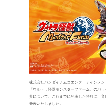
a
o
sk
bl
o
d
d
d
y
r
ar
ro
s
o
d
p.
n
io
株式会社バンダイナムコエンターテインメントは
『ウルトラ怪獣モンスターファーム』のパッ
典について、これまでに発表した特典に、育
発表いたしました。