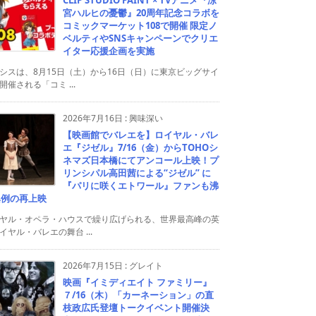
宮ハルヒの憂鬱』20周年記念コラボを
コミックマーケット108で開催 限定ノ
ベルティやSNSキャンペーンでクリエ
イター応援企画を実施
シスは、8月15日（土）から16日（日）に東京ビッグサイ
開催される「コミ ...
2026年7月16日
:
興味深い
【映画館でバレエを】ロイヤル・バレ
エ『ジゼル』7/16（金）からTOHOシ
ネマズ日本橋にてアンコール上映！プ
リンシパル高田茜による“ジゼル” に
『パリに咲くエトワール』ファンも沸
異例の再上映
ヤル・オペラ・ハウスで繰り広げられる、世界最高峰の英
イヤル・バレエの舞台 ...
2026年7月15日
:
グレイト
映画『イミディエイト ファミリー』
７/16（木）「カーネーション」の直
枝政広氏登壇トークイベント開催決