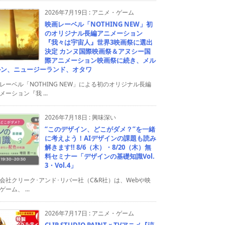
2026年7月19日
:
アニメ・ゲーム
映画レーベル「NOTHING NEW」初
のオリジナル長編アニメーション
『我々は宇宙人』世界3映画祭に選出
決定 カンヌ国際映画祭＆アヌシー国
際アニメーション映画祭に続き、メル
ルン、ニュージーランド、オタワ
レーベル「NOTHING NEW」による初のオリジナル長編
メーション『我 ...
2026年7月18日
:
興味深い
“このデザイン、どこがダメ？”を一緒
に考えよう！AIデザインの課題も読み
解きます!! 8/6（木）・8/20（木）無
料セミナー「デザインの基礎知識Vol.
3・Vol.4」
会社クリーク･アンド･リバー社（C&R社）は、Webや映
ゲーム、 ...
2026年7月17日
:
アニメ・ゲーム
CLIP STUDIO PAINT × TVアニメ『涼