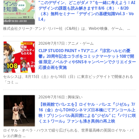
“このデザイン、どこがダメ？”を一緒に考えよう！AI
デザインの課題も読み解きます!! 8/6（木）・8/20
（木）無料セミナー「デザインの基礎知識Vol.3・Vo
l.4」
株式会社クリーク･アンド･リバー社（C&R社）は、Webや映像、ゲーム、 ...
2026年7月17日
:
アニメ・ゲーム
CLIP STUDIO PAINT × TVアニメ『涼宮ハルヒの憂
鬱』20周年記念コラボをコミックマーケット108で開
催 限定ノベルティやSNSキャンペーンでクリエイター
応援企画を実施
セルシスは、8月15日（土）から16日（日）に東京ビッグサイトで開催される
「コミ ...
2026年7月16日
:
興味深い
【映画館でバレエを】ロイヤル・バレエ『ジゼル』7/
16（金）からTOHOシネマズ日本橋にてアンコール上
映！プリンシパル高田茜による“ジゼル” に『パリに咲
くエトワール』ファンも沸き異例の再上映
ロイヤル・オペラ・ハウスで繰り広げられる、世界最高峰の英国ロイヤル・バ
レエの舞台 ...