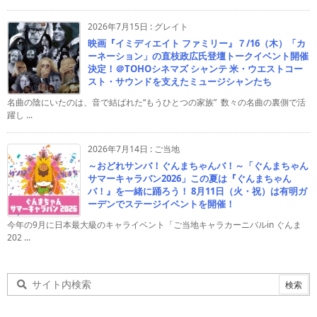
2026年7月15日
:
グレイト
映画『イミディエイト ファミリー』７/16（木）「カ
ーネーション」の直枝政広氏登壇トークイベント開催
決定！＠TOHOシネマズ シャンテ 米・ウエストコー
スト・サウンドを支えたミュージシャンたち
名曲の陰にいたのは、音で結ばれた“もうひとつの家族” 数々の名曲の裏側で活
躍し ...
2026年7月14日
:
ご当地
～おどれサンバ！ぐんまちゃんバ！～「ぐんまちゃん
サマーキャラバン2026」この夏は『ぐんまちゃん
バ！』を一緒に踊ろう！ 8月11日（火・祝）は有明ガ
ーデンでステージイベントを開催！
今年の9月に日本最大級のキャライベント「ご当地キャラカーニバルin ぐんま
202 ...