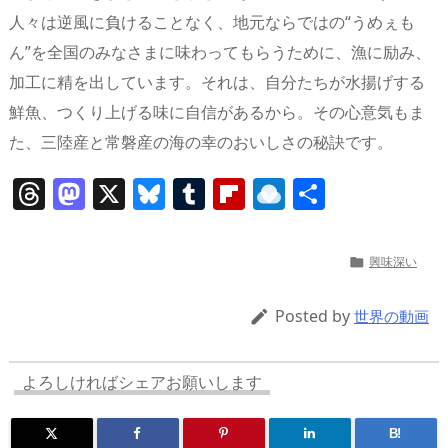
人々は逆風に負けることなく、地元ならではの“うめぇも
ん”を全国のみなさまに味わってもらうために、漁に励み、
加工に精を出しています。それは、自分たちが水揚げする
鮮魚、つくり上げる味に自信があるから。その心意気もま
た、三陸産と常磐産の海の幸のおいしさの秘訣です。
T
M
X
Bl
T
Fl
R
共
h
a
u
u
ip
ai
有
re
st
e
m
b
n
興味深い

a
o
sk
bl
o
d
d
d
y
r
ar
ro
Posted by

世界の動画
s
o
d
p.
n
io
よろしければシェアお願いします
B!