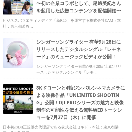
〜初の企業コラボとして、尾﨑美紀さん
を起用した広告コンテンツを配信開始〜
ビジネスバラエティメディア「新R25」を運営する株式会社CAM（本
社：東京都渋谷 ...
シンガーソングライター 有華9月28日に
リリースしたデジタルシングル「レモネ
ード」のミュージックビデオが公開！
シンガーソングライター有華が9月28日(土)にリリ
ースしたデジタルシングル「レモ ...
8Kドローンと4軸ジンバルシネマカメラに
よる映像作品「UNLIMITED SHOOTIN
G」公開！DJI PROシリーズの魅力と映像
制作の可能性を伝える無料WEBトークシ
ョーを7月27日（木）に開催
日本初のDJI正規販売代理店である株式会社セキド（本社：東京都港