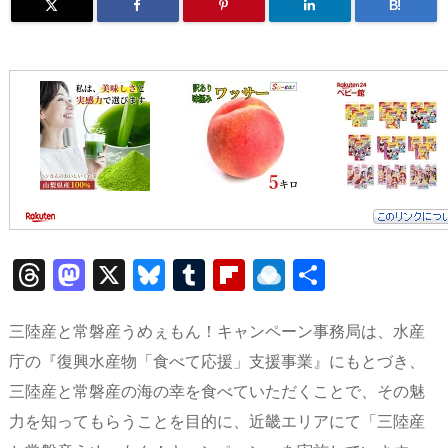
B!
T
M
X
Bl
T
Fl
R
共
h
a
u
u
ip
ai
有
re
st
e
m
b
n
三陸産と常磐産うめぇもん！キャンペーン事務局は、水産
a
o
sk
bl
o
d
庁の『復興水産物「食べて応援」支援事業』にもとづき、
三陸産と常磐産の海の幸を食べていただくことで、その魅
d
d
y
r
ar
ro
力を知ってもらうことを目的に、近畿エリアにて「三陸産
s
o
d
p.