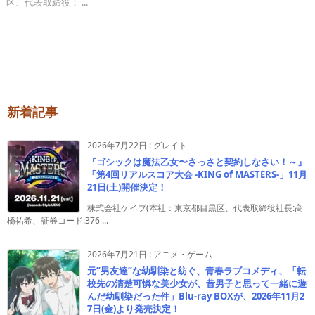
区、代表取締役： ...
新着記事
2026年7月22日
:
グレイト
『ゴシックは魔法乙女〜さっさと契約しなさい！～』
「第4回リアルスコア大会 -KING of MASTERS-」11月
21日(土)開催決定！
株式会社ケイブ(本社：東京都目黒区、代表取締役社長:高
橋祐希、証券コード:376 ...
2026年7月21日
:
アニメ・ゲーム
元”男友達”な幼馴染と紡ぐ、青春ラブコメディ、「転
校先の清楚可憐な美少女が、昔男子と思って一緒に遊
んだ幼馴染だった件」Blu-ray BOXが、2026年11月2
7日(金)より発売決定！