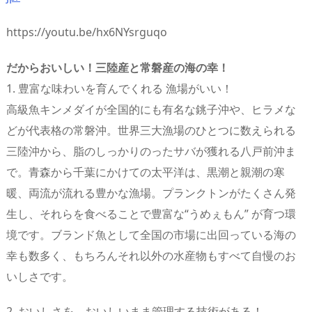
https://youtu.be/hx6NYsrguqo
だからおいしい！三陸産と常磐産の海の幸！
1. 豊富な味わいを育んでくれる 漁場がいい！
高級魚キンメダイが全国的にも有名な銚子沖や、ヒラメな
どが代表格の常磐沖。世界三大漁場のひとつに数えられる
三陸沖から、脂のしっかりのったサバが獲れる八戸前沖ま
で。青森から千葉にかけての太平洋は、黒潮と親潮の寒
暖、両流が流れる豊かな漁場。プランクトンがたくさん発
生し、それらを食べることで豊富な“うめぇもん” が育つ環
境です。ブランド魚として全国の市場に出回っている海の
幸も数多く、もちろんそれ以外の水産物もすべて自慢のお
いしさです。
2. おいしさを、おいしいまま管理する技術がある！