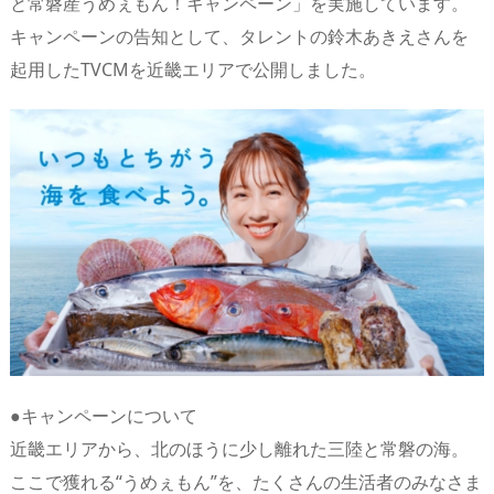
と常磐産うめぇもん！キャンペーン」を実施しています。
n
io
キャンペーンの告知として、タレントの鈴木あきえさんを
起用したTVCMを近畿エリアで公開しました。
●キャンペーンについて
近畿エリアから、北のほうに少し離れた三陸と常磐の海。
ここで獲れる“うめぇもん”を、たくさんの生活者のみなさま