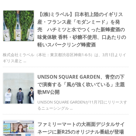
【(株)ミラベル】日本初上陸のイギリス
産・フランス産「モダンミード」を発
売 ハチミツと水でつくった新蜂蜜酒の
味覚体験 香料・砂糖不使用、口あたりの
軽いスパークリング蜂蜜酒
株式会社ミラベル（本社：東京都渋谷区神南1-6-5）は、3月1日よりイ
ギリス産と ...
UNISON SQUARE GARDEN、青空の下
で演奏する「風が強く吹いている」主題
歌MV公開
UNISON SQUARE GARDENが11月7日にリリースす
るニューシングル ...
ファミリーマートの大画面デジタルサイ
ネージに新R25のオリジナル番組が登場