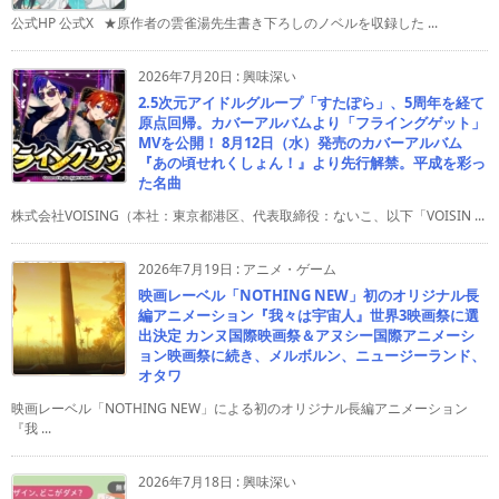
公式HP 公式X ★原作者の雲雀湯先生書き下ろしのノベルを収録した ...
2026年7月20日
:
興味深い
2.5次元アイドルグループ「すたぽら」、5周年を経て
原点回帰。カバーアルバムより「フライングゲット」
MVを公開！ 8月12日（水）発売のカバーアルバム
『あの頃せれくしょん！』より先行解禁。平成を彩っ
た名曲
株式会社VOISING（本社：東京都港区、代表取締役：ないこ、以下「VOISIN ...
2026年7月19日
:
アニメ・ゲーム
映画レーベル「NOTHING NEW」初のオリジナル長
編アニメーション『我々は宇宙人』世界3映画祭に選
出決定 カンヌ国際映画祭＆アヌシー国際アニメーシ
ョン映画祭に続き、メルボルン、ニュージーランド、
オタワ
映画レーベル「NOTHING NEW」による初のオリジナル長編アニメーション
『我 ...
2026年7月18日
:
興味深い