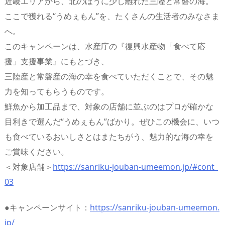
近畿エリアから、北のほうに少し離れた三陸と常磐の海。
ここで獲れる“うめぇもん”を、たくさんの生活者のみなさま
へ。
このキャンペーンは、水産庁の『復興水産物「食べて応
援」支援事業』にもとづき、
三陸産と常磐産の海の幸を食べていただくことで、その魅
力を知ってもらうものです。
鮮魚から加工品まで、対象の店舗に並ぶのはプロが確かな
目利きで選んだ“うめぇもん”ばかり。ぜひこの機会に、いつ
も食べているおいしさとはまたちがう、魅力的な海の幸を
ご賞味ください。
＜対象店舗＞
https://sanriku-jouban-umeemon.jp/#cont_
03
●キャンペーンサイト：
https://sanriku-jouban-umeemon.
jp/